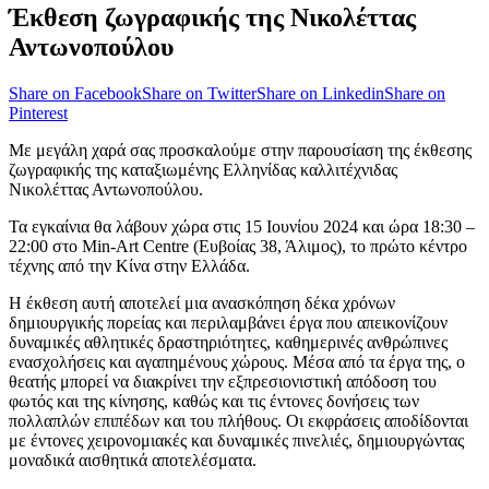
Έκθεση ζωγραφικής της Νικολέττας
Αντωνοπούλου
Share on Facebook
Share on Twitter
Share on Linkedin
Share on
Pinterest
Με μεγάλη χαρά σας προσκαλούμε στην παρουσίαση της έκθεσης
ζωγραφικής της καταξιωμένης Ελληνίδας καλλιτέχνιδας
Νικολέττας Αντωνοπούλου.
Τα εγκαίνια θα λάβουν χώρα στις 15 Ιουνίου 2024 και ώρα 18:30 –
22:00 στο Min-Art Centre (Ευβοίας 38, Άλιμος), το πρώτο κέντρο
τέχνης από την Κίνα στην Ελλάδα.
Η έκθεση αυτή αποτελεί μια ανασκόπηση δέκα χρόνων
δημιουργικής πορείας και περιλαμβάνει έργα που απεικονίζουν
δυναμικές αθλητικές δραστηριότητες, καθημερινές ανθρώπινες
ενασχολήσεις και αγαπημένους χώρους. Μέσα από τα έργα της, ο
θεατής μπορεί να διακρίνει την εξπρεσιονιστική απόδοση του
φωτός και της κίνησης, καθώς και τις έντονες δονήσεις των
πολλαπλών επιπέδων και του πλήθους. Οι εκφράσεις αποδίδονται
με έντονες χειρονομιακές και δυναμικές πινελιές, δημιουργώντας
μοναδικά αισθητικά αποτελέσματα.