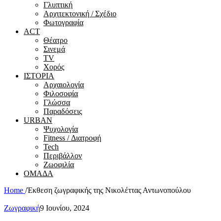
Γλυπτική
Αρχιτεκτονική / Σχέδιο
Φωτογραφία
ACT
Θέατρο
Σινεμά
ΤV
Χορός
ΙΣΤΟΡΙΑ
Αρχαιολογία
Φιλοσοφία
Γλώσσα
Παραδόσεις
URBAN
Ψυχολογία
Fitness / Διατροφή
Tech
Περιβάλλον
Ζωοφιλία
ΟΜΑΔΑ
Home
/
Έκθεση ζωγραφικής της Νικολέττας Αντωνοπούλου
Ζωγραφική
9 Ιουνίου, 2024