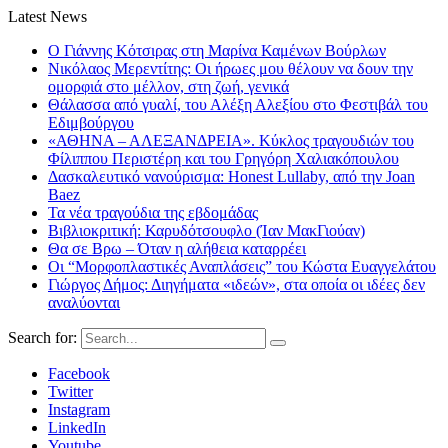
Latest News
Ο Γιάννης Κότσιρας στη Μαρίνα Καμένων Βούρλων
Νικόλαος Μερεντίτης: Οι ήρωες μου θέλουν να δουν την
ομορφιά στο μέλλον, στη ζωή, γενικά
Θάλασσα από γυαλί, του Αλέξη Αλεξίου στο Φεστιβάλ του
Εδιμβούργου
«ΑΘΗΝΑ – ΑΛΕΞΑΝΔΡΕΙΑ». Κύκλος τραγουδιών του
Φίλιππου Περιστέρη και του Γρηγόρη Χαλιακόπουλου
Δασκαλευτικό νανούρισμα: Honest Lullaby, από την Joan
Baez
Τα νέα τραγούδια της εβδομάδας
Βιβλιοκριτική: Καρυδότσουφλο (Ίαν ΜακΓιούαν)
Θα σε Βρω – Όταν η αλήθεια καταρρέει
Οι “Μορφοπλαστικές Αναπλάσεις” του Κώστα Ευαγγελάτου
Γιώργος Δήμος: Διηγήματα «ιδεών», στα οποία οι ιδέες δεν
αναλύονται
Search for:
Facebook
Twitter
Instagram
LinkedIn
Youtube