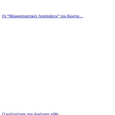
Οι “Μορφοπλαστικές Αναπλάσεις” του Κώστα…
Ο καλλιτέχνης που δοκίμασε κάθε…