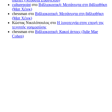
σιωπές (Νεοφύτα Ευαγγέλου)
culturepoint
στο
Βιβλιοκριτική: Μεσάνυχτα στη βιβλιοθήκη
(Ματ Χέιγκ)
chessman
στο
Βιβλιοκριτική: Μεσάνυχτα στη βιβλιοθήκη
(Ματ Χέιγκ)
Κώστας Νικολόπουλος
στο
Η λογοτεχνία στην εποχή της
τεχνητής νοημοσύνης
chessman
στο
Βιβλιοκριτική: Κακοί άντρες (Julie Mae
Cohen)