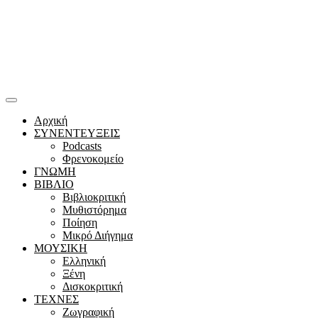
Αρχική
ΣΥΝΕΝΤΕΥΞΕΙΣ
Podcasts
Φρενοκομείο
ΓΝΩΜΗ
ΒΙΒΛΙΟ
Βιβλιοκριτική
Μυθιστόρημα
Ποίηση
Μικρό Διήγημα
ΜΟΥΣΙΚΗ
Ελληνική
Ξένη
Δισκοκριτική
ΤΕΧΝΕΣ
Ζωγραφική