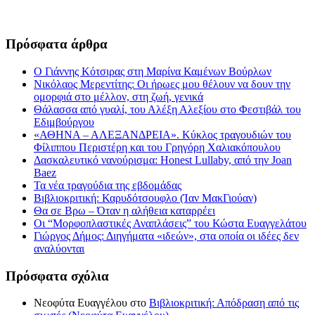
Πρόσφατα άρθρα
Ο Γιάννης Κότσιρας στη Μαρίνα Καμένων Βούρλων
Νικόλαος Μερεντίτης: Οι ήρωες μου θέλουν να δουν την
ομορφιά στο μέλλον, στη ζωή, γενικά
Θάλασσα από γυαλί, του Αλέξη Αλεξίου στο Φεστιβάλ του
Εδιμβούργου
«ΑΘΗΝΑ – ΑΛΕΞΑΝΔΡΕΙΑ». Κύκλος τραγουδιών του
Φίλιππου Περιστέρη και του Γρηγόρη Χαλιακόπουλου
Δασκαλευτικό νανούρισμα: Honest Lullaby, από την Joan
Baez
Τα νέα τραγούδια της εβδομάδας
Βιβλιοκριτική: Καρυδότσουφλο (Ίαν ΜακΓιούαν)
Θα σε Βρω – Όταν η αλήθεια καταρρέει
Οι “Μορφοπλαστικές Αναπλάσεις” του Κώστα Ευαγγελάτου
Γιώργος Δήμος: Διηγήματα «ιδεών», στα οποία οι ιδέες δεν
αναλύονται
Πρόσφατα σχόλια
Νεοφύτα Ευαγγέλου
στο
Βιβλιοκριτική: Απόδραση από τις