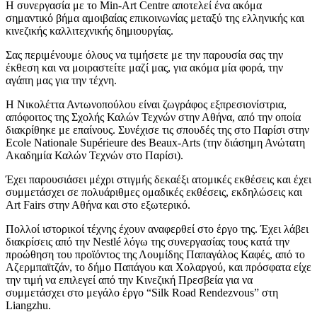
Η συνεργασία με το Min-Art Centre αποτελεί ένα ακόμα
σημαντικό βήμα αμοιβαίας επικοινωνίας μεταξύ της ελληνικής και
κινεζικής καλλιτεχνικής δημιουργίας.
Σας περιμένουμε όλους να τιμήσετε με την παρουσία σας την
έκθεση και να μοιραστείτε μαζί μας, για ακόμα μία φορά, την
αγάπη μας για την τέχνη.
Η Νικολέττα Αντωνοπούλου είναι ζωγράφος εξπρεσιονίστρια,
απόφοιτος της Σχολής Καλών Τεχνών στην Αθήνα, από την οποία
διακρίθηκε με επαίνους. Συνέχισε τις σπουδές της στο Παρίσι στην
Ecole Nationale Supérieure des Beaux-Arts (την διάσημη Ανώτατη
Ακαδημία Καλών Τεχνών στο Παρίσι).
Έχει παρουσιάσει μέχρι στιγμής δεκαέξι ατομικές εκθέσεις και έχει
συμμετάσχει σε πολυάριθμες ομαδικές εκθέσεις, εκδηλώσεις και
Art Fairs στην Αθήνα και στο εξωτερικό.
Πολλοί ιστορικοί τέχνης έχουν αναφερθεί στο έργο της. Έχει λάβει
διακρίσεις από την Nestlé λόγω της συνεργασίας τους κατά την
προώθηση του προϊόντος της Λουμίδης Παπαγάλος Καφές, από το
Αζερμπαϊτζάν, το δήμο Παπάγου και Χολαργού, και πρόσφατα είχε
την τιμή να επιλεγεί από την Κινεζική Πρεσβεία για να
συμμετάσχει στο μεγάλο έργο “Silk Road Rendezvous” στη
Liangzhu.