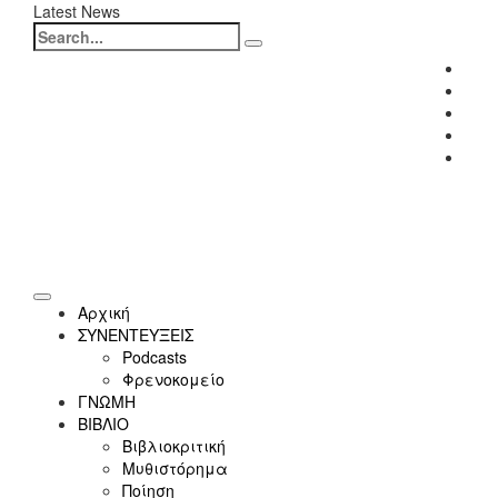
Latest News
Search
for:
Fac
Twitt
Inst
Link
Yout
Αρχική
ΣΥΝΕΝΤΕΥΞΕΙΣ
Podcasts
Φρενοκομείο
ΓΝΩΜΗ
ΒΙΒΛΙΟ
Βιβλιοκριτική
Μυθιστόρημα
Ποίηση