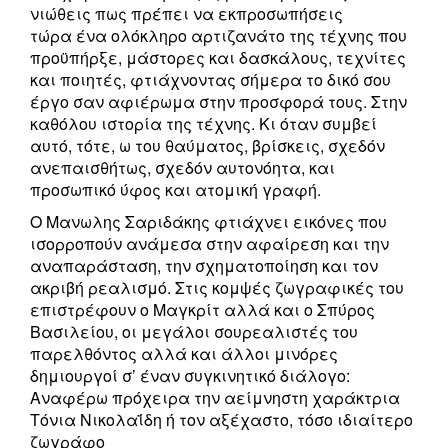
νιώθεις πως πρέπει να εκπροσωπήσεις
τώρα ένα ολόκληρο αρτιζανάτο της τέχνης που
προϋπήρξε, μάστορες και δασκάλους, τεχνίτες
και ποιητές, φτιάχνοντας σήμερα το δικό σου
έργο σαν αφιέρωμα στην προσφορά τους. Στην
καθόλου ιστορία της τέχνης. Κι όταν συμβεί
αυτό, τότε, ω του θαύματος, βρίσκεις, σχεδόν
ανεπαισθήτως, σχεδόν αυτονόητα, και
προσωπικό ύφος και ατομική γραφή.
Ο Μανωλης Σαριδάκης φτιάχνει εικόνες που
ισορροπούν ανάμεσα στην αφαίρεση και την
αναπαράσταση, την σχηματοποίηση και τον
ακριβή ρεαλισμό. Στις κομψές ζωγραφικές του
επιστρέφουν ο Μαγκρίτ αλλά και ο Σπύρος
Βασιλείου, οι μεγάλοι σουρεαλιστές του
παρελθόντος αλλά και άλλοι μινόρες
δημιουργοί σ’ έναν συγκινητικό διάλογο:
Αναφέρω πρόχειρα την αείμνηστη χαράκτρια
Τόνια Νικολαΐδη ή τον αξέχαστο, τόσο ιδιαίτερο
ζωγράφο