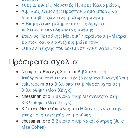
10ες Διεθνείς Μουσικές Ημέρες Καλαμάτας
Αιμίλιος Σαμόλης: Προσπαθώ όσο μπορώ να
διατηρηθεί ζωντανή η ιστορική μνήμη.
Η Βιομηχανική κληρονομιά ως δείγμα
πολιτισμού και δημόσιας μνήμης
Στέλιος Πετράκης: Μουσική παράσταση «Μέτρα
εαυτόν-και αν αντέχεις μάθε τον»
Ο καλλιτέχνης που δοκίμασε κάθε ναρκωτικό
Πρόσφατα σχόλια
Νεοφύτα Ευαγγέλου
στο
Βιβλιοκριτική:
Απόδραση από τις σιωπές (Νεοφύτα Ευαγγέλου)
culturepoint
στο
Βιβλιοκριτική: Μεσάνυχτα στη
βιβλιοθήκη (Ματ Χέιγκ)
chessman
στο
Βιβλιοκριτική: Μεσάνυχτα στη
βιβλιοθήκη (Ματ Χέιγκ)
Κώστας Νικολόπουλος
στο
Η λογοτεχνία στην
εποχή της τεχνητής νοημοσύνης
chessman
στο
Βιβλιοκριτική: Κακοί άντρες (Julie
Mae Cohen)