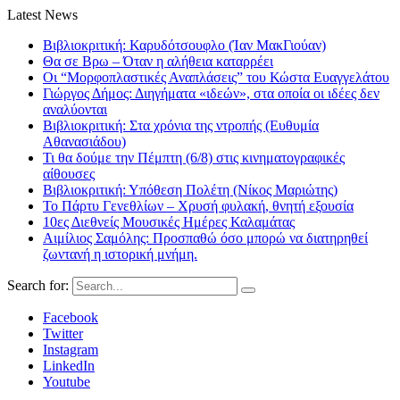
Latest News
Βιβλιοκριτική: Καρυδότσουφλο (Ίαν ΜακΓιούαν)
Θα σε Βρω – Όταν η αλήθεια καταρρέει
Οι “Μορφοπλαστικές Αναπλάσεις” του Κώστα Ευαγγελάτου
Γιώργος Δήμος: Διηγήματα «ιδεών», στα οποία οι ιδέες δεν
αναλύονται
Βιβλιοκριτική: Στα χρόνια της ντροπής (Ευθυμία
Αθανασιάδου)
Τι θα δούμε την Πέμπτη (6/8) στις κινηματογραφικές
αίθουσες
Βιβλιοκριτική: Υπόθεση Πολέτη (Νίκος Μαριώτης)
Το Πάρτυ Γενεθλίων – Χρυσή φυλακή, θνητή εξουσία
10ες Διεθνείς Μουσικές Ημέρες Καλαμάτας
Αιμίλιος Σαμόλης: Προσπαθώ όσο μπορώ να διατηρηθεί
ζωντανή η ιστορική μνήμη.
Search for:
Facebook
Twitter
Instagram
LinkedIn
Youtube