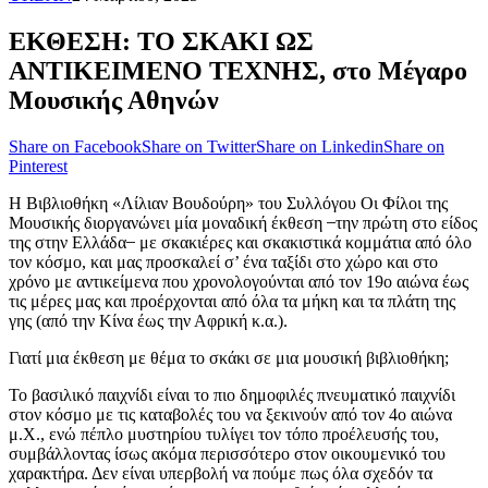
ΕΚΘΕΣΗ: ΤΟ ΣΚΑΚΙ ΩΣ
ΑΝΤΙΚΕΙΜΕΝΟ ΤΕΧΝΗΣ, στο Μέγαρο
Μουσικής Αθηνών
Share on Facebook
Share on Twitter
Share on Linkedin
Share on
Pinterest
Η Βιβλιοθήκη «Λίλιαν Βουδούρη» του Συλλόγου Οι Φίλοι της
Μουσικής διοργανώνει μία μοναδική έκθεση ̶ την πρώτη στο είδος
της στην Ελλάδα ̶ με σκακιέρες και σκακιστικά κομμάτια από όλο
τον κόσμο, και μας προσκαλεί σ’ ένα ταξίδι στο χώρο και στο
χρόνο με αντικείμενα που χρονολογούνται από τον 19ο αιώνα έως
τις μέρες μας και προέρχονται από όλα τα μήκη και τα πλάτη της
γης (από την Κίνα έως την Αφρική κ.α.).
Γιατί μια έκθεση με θέμα το σκάκι σε μια μουσική βιβλιοθήκη;
Το βασιλικό παιχνίδι είναι το πιο δημοφιλές πνευματικό παιχνίδι
στον κόσμο με τις καταβολές του να ξεκινούν από τον 4ο αιώνα
μ.Χ., ενώ πέπλο μυστηρίου τυλίγει τον τόπο προέλευσής του,
συμβάλλοντας ίσως ακόμα περισσότερο στον οικουμενικό του
χαρακτήρα. Δεν είναι υπερβολή να πούμε πως όλα σχεδόν τα