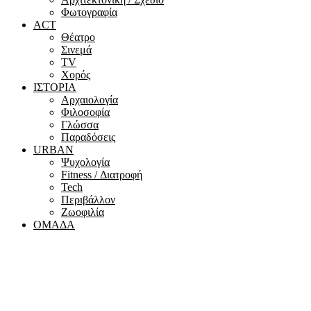
Φωτογραφία
ACT
Θέατρο
Σινεμά
ΤV
Χορός
ΙΣΤΟΡΙΑ
Αρχαιολογία
Φιλοσοφία
Γλώσσα
Παραδόσεις
URBAN
Ψυχολογία
Fitness / Διατροφή
Tech
Περιβάλλον
Ζωοφιλία
ΟΜΑΔΑ