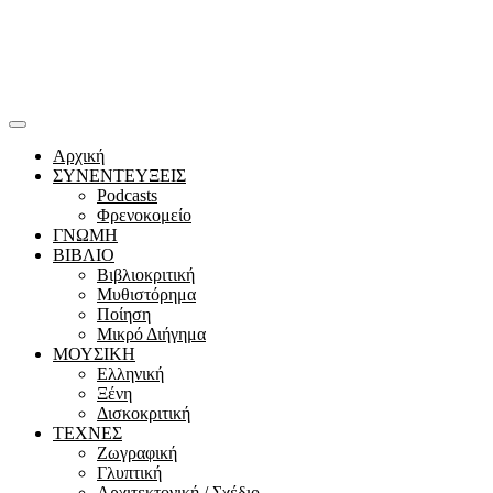
Αρχική
ΣΥΝΕΝΤΕΥΞΕΙΣ
Podcasts
Φρενοκομείο
ΓΝΩΜΗ
ΒΙΒΛΙΟ
Βιβλιοκριτική
Μυθιστόρημα
Ποίηση
Μικρό Διήγημα
ΜΟΥΣΙΚΗ
Ελληνική
Ξένη
Δισκοκριτική
ΤΕΧΝΕΣ
Ζωγραφική
Γλυπτική
Αρχιτεκτονική / Σχέδιο