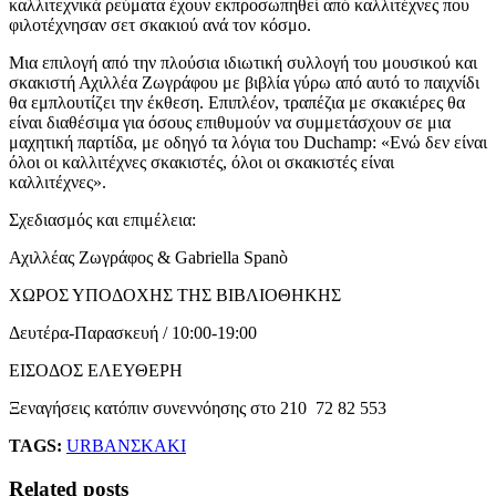
καλλιτεχνικά ρεύματα έχουν εκπροσωπηθεί από καλλιτέχνες που
φιλοτέχνησαν σετ σκακιού ανά τον κόσμο.
Μια επιλογή από την πλούσια ιδιωτική συλλογή του μουσικού και
σκακιστή Αχιλλέα Ζωγράφου με βιβλία γύρω από αυτό το παιχνίδι
θα εμπλουτίζει την έκθεση. Επιπλέον, τραπέζια με σκακιέρες θα
είναι διαθέσιμα για όσους επιθυμούν να συμμετάσχουν σε μια
μαχητική παρτίδα, με οδηγό τα λόγια του Duchamp: «Ενώ δεν είναι
όλοι οι καλλιτέχνες σκακιστές, όλοι οι σκακιστές είναι
καλλιτέχνες».
Σχεδιασμός και επιμέλεια:
Αχιλλέας Ζωγράφος & Gabriella Spanò
ΧΩΡΟΣ ΥΠΟΔΟΧΗΣ ΤΗΣ ΒΙΒΛΙΟΘΗΚΗΣ
Δευτέρα-Παρασκευή / 10:00-19:00
ΕΙΣΟΔΟΣ ΕΛΕΥΘΕΡΗ
Ξεναγήσεις κατόπιν συνεννόησης στο 210 72 82 553
TAGS:
URBAN
ΣΚΑΚΙ
Related posts