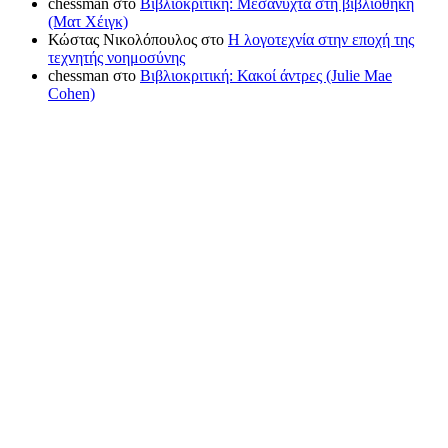
chessman
στο
Βιβλιοκριτική: Μεσάνυχτα στη βιβλιοθήκη
(Ματ Χέιγκ)
Κώστας Νικολόπουλος
στο
Η λογοτεχνία στην εποχή της
τεχνητής νοημοσύνης
chessman
στο
Βιβλιοκριτική: Κακοί άντρες (Julie Mae
Cohen)