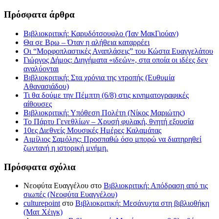
Πρόσφατα άρθρα
Βιβλιοκριτική: Καρυδότσουφλο (Ίαν ΜακΓιούαν)
Θα σε Βρω – Όταν η αλήθεια καταρρέει
Οι “Μορφοπλαστικές Αναπλάσεις” του Κώστα Ευαγγελάτου
Γιώργος Δήμος: Διηγήματα «ιδεών», στα οποία οι ιδέες δεν
αναλύονται
Βιβλιοκριτική: Στα χρόνια της ντροπής (Ευθυμία
Αθανασιάδου)
Τι θα δούμε την Πέμπτη (6/8) στις κινηματογραφικές
αίθουσες
Βιβλιοκριτική: Υπόθεση Πολέτη (Νίκος Μαριώτης)
Το Πάρτυ Γενεθλίων – Χρυσή φυλακή, θνητή εξουσία
10ες Διεθνείς Μουσικές Ημέρες Καλαμάτας
Αιμίλιος Σαμόλης: Προσπαθώ όσο μπορώ να διατηρηθεί
ζωντανή η ιστορική μνήμη.
Πρόσφατα σχόλια
Νεοφύτα Ευαγγέλου
στο
Βιβλιοκριτική: Απόδραση από τις
σιωπές (Νεοφύτα Ευαγγέλου)
culturepoint
στο
Βιβλιοκριτική: Μεσάνυχτα στη βιβλιοθήκη
(Ματ Χέιγκ)