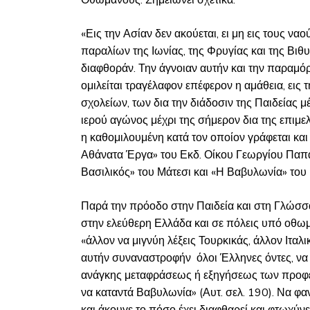
Οθωμανούς. Σημειώνει σχετικά:
«Εις την Ασίαν δεν ακούεται, ει μη εις τους ν
παραλίων της Ιωνίας, της Φρυγίας και της Βιθυν
διαφθοράν. Την άγνοιαν αυτήν και την παραμό
ομιλείται τραγέλαφον επέφερον η αμάθεια, εις
σχολείων, των δια την διάδοσιν της Παιδείας
ιερού αγώνος μέχρι της σήμερον δια της επιμ
η καθομιλουμένη κατά τον οποίον γράφεται και
Αθάνατα Έργα» του Εκδ. Οίκου Γεωργίου Παπαδη
Βασιλικός» του Μάτεσι και «Η Βαβυλωνία» του 
Παρά την πρόοδο στην Παιδεία και στη Γλώσσ
στην ελεύθερη Ελλάδα και σε πόλεις υπό οθωμ
«άλλον να μιγνύη λέξεις Τουρκικάς, άλλον Ιταλι
αυτήν συναναστροφήν όλοι Έλληνες όντες, να μ
ανάγκης μεταφράσεως ή εξηγήσεως των προφε
να καταντά Βαβυλωνία» (Αυτ. σελ. 190). Να φαν