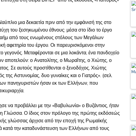
 επιτυχία στη σειρά ΒΙΠΕΡ από τις εκδόσεις «Πάπυρος»
αύπλιο μια δεκαετία πριν από την εμφάνισή της στο
ν τύχη του ξεσηκωμένου έθνους: μέσα στο ίδιο το έργο
πραήμ από τους ενωμένους στόλους των Μεγάλων
ική αφετηρία του έργου. Οι παρευρισκόμενοι στην
ο γεγονός. Μεταφέρονται σε μια λοκάντα, ένα πανδοχείο
ν αποτελούν: ο Ανατολίτης, ο Μωραΐτης, ο Χιώτης, ο
ατος. Σε αυτούς προστίθενται ο ξενοδόχος, Χιώτης
 της Αστυνομίας, δυο γυναίκες και ο Γιατρός». (σελ.
ι των πανηγυριστών ήσαν εκ των Ελλήνων, που
ικυριαρχία.
ησε να προβάλλει με την «Βαβυλωνία» ο Βυζάντιος, ήταν
αι η Γλώσσα. Ο ίδιος στον πρόλογο της πρώτης εκδόσεώς
ηνικής γλώσσας άρχισε από την εποχή της Ρωμαϊκής
ρά κατά την καταδυνάστευση των Ελλήνων από τους