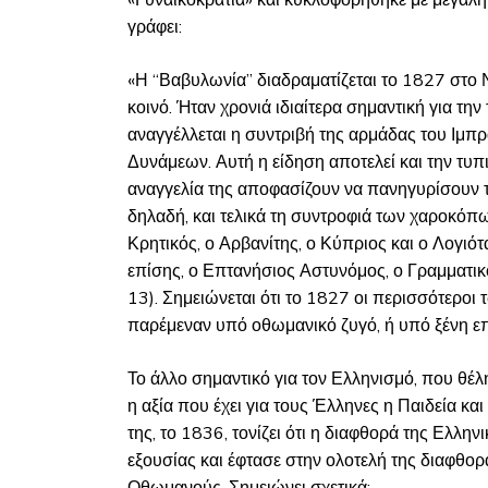
«Γυναικοκρατία» και κυκλοφορήθηκε με μεγάλη
γράφει:
«Η “Βαβυλωνία” διαδραματίζεται το 1827 στο Ν
κοινό. Ήταν χρονιά ιδιαίτερα σημαντική για τη
αναγγέλλεται η συντριβή της αρμάδας του Ιμ
Δυνάμεων. Αυτή η είδηση αποτελεί και την τυπ
αναγγελία της αποφασίζουν να πανηγυρίσουν τ
δηλαδή, και τελικά τη συντροφιά των χαροκόπω
Κρητικός, ο Αρβανίτης, ο Κύπριος και ο Λογιότ
επίσης, ο Επτανήσιος Αστυνόμος, ο Γραμματικός
13). Σημειώνεται ότι το 1827 οι περισσότερο
παρέμεναν υπό οθωμανικό ζυγό, ή υπό ξένη επ
Το άλλο σημαντικό για τον Ελληνισμό, που θέλ
η αξία που έχει για τους Έλληνες η Παιδεία κ
της, το 1836, τονίζει ότι η διαφθορά της Ελλ
εξουσίας και έφτασε στην ολοτελή της διαφθο