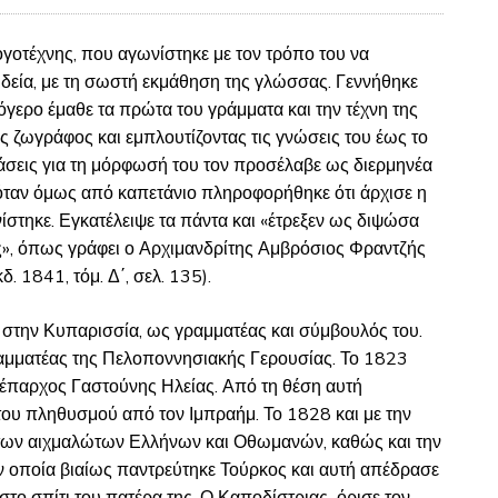
γοτέχνης, που αγωνίστηκε με τον τρόπο του να
δεία, με τη σωστή εκμάθηση της γλώσσας. Γεννήθηκε
γερο έμαθε τα πρώτα του γράμματα και την τέχνη της
ς ζωγράφος και εμπλουτίζοντας τις γνώσεις του έως το
άσεις για τη μόρφωσή του τον προσέλαβε ως διερμηνέα
, όταν όμως από καπετάνιο πληροφορήθηκε ότι άρχισε η
τηκε. Εγκατέλειψε τα πάντα και «έτρεξεν ως διψώσα
ας», όπως γράφει ο Αρχιμανδρίτης Αμβρόσιος Φραντζής
. 1841, τόμ. Δ΄, σελ. 135).
 στην Κυπαρισσία, ως γραμματέας και σύμβουλός του.
ραμματέας της Πελοποννησιακής Γερουσίας. Το 1823
ι έπαρχος Γαστούνης Ηλείας. Από τη θέση αυτή
ου πληθυσμού από τον Ιμπραήμ. Το 1828 και με την
 των αιχμαλώτων Ελλήνων και Οθωμανών, καθώς και την
 οποία βιαίως παντρεύτηκε Τούρκος και αυτή απέδρασε