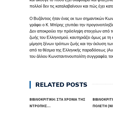
και άκουγε το πόσο έχει διαφθαρεί και φτωχύνε
πολλοί δεν τις καταλαβαίνουν και πώς έχει κατ
Ο Βυζάντιος ήταν ένας εκ των σημαντικών Κω
γράφει ο Κ. Μπίρης χτυπάει την προγονοπληξί
Δεν αποκρούει την πρόσληψη στοιχείων από τ
ζωής του Ελληνισμού, καυτηριάζει όμως με τη 
μίμηση ξένων τρόπων ζωής και την έκλυση τω
από τα θέσμια της Ελληνικής παραδόσεως (Αυτ.
του άλλου Κωνσταντινουπολίτη συγγραφέα, το
RELATED POSTS
ΔΙΗΓΉΜΑΤΑ
ΒΙΒΛΙΟΚΡΙΤΙΚΉ: ΣΤΑ ΧΡΌΝΙΑ ΤΗΣ
ΒΙΒΛΙΟΚΡΙΤ
ΝΤΡΟΠΉΣ…
ΠΟΛΈΤΗ (Ν