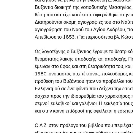
και ζήτησε να μείνει στην ελεύθερη Ελλάδα και
Βυζάντιο διοικητή της νοτιοδυτικής Μεσσηνίας
θέση που κατείχε και έκτοτε αφιερώθηκε στην 
Διατηρούνται ακόμη αγιογραφίες του στο Ναύπ
αγιογράφηση του Ναού του Αγίου Ανδρέου, που 
Απεβίωσε το 1853. (Για περισσότερα βλ. Κώστ
Ως λογοτέχνης ο Βυζάντιος έγραψε το θεατρικ
θερμότατης λαϊκής υποδοχής και αποδοχής. Πο
έμειναν στο ύφος και στη θεατρικότητα του, κ
1980, ονομαστός αρχιτέκτονας, πολεοδόμος κ
πρόθεση του Βυζάντιου ήταν να προβάλλει το
Ελληνισμού σε ένα φόντο που δείχνει την εσω
άσχετα προς την ιδιορρυθμία του χαρακτήρος 
σεμνοί, ευλαβικοί και γαλήνιοι. Η εκκλησία το
και στην κοινή επίδρασί της οφείλεται η εσωτερι
Ο Λ.Ζ. στον πρόλογο του βιβλίου που περιέχει