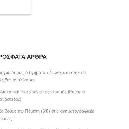
ΡΌΣΦΑΤΑ ΆΡΘΡΑ
ώργος Δήμος: Διηγήματα «ιδεών», στα οποία οι
έες δεν αναλύονται
βλιοκριτική: Στα χρόνια της ντροπής (Ευθυμία
ανασιάδου)
 θα δούμε την Πέμπτη (6/8) στις κινηματογραφικές
θουσες