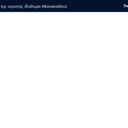
ια της ντροπής (Ευθυμία Αθανασιάδου)
Τι θα δο