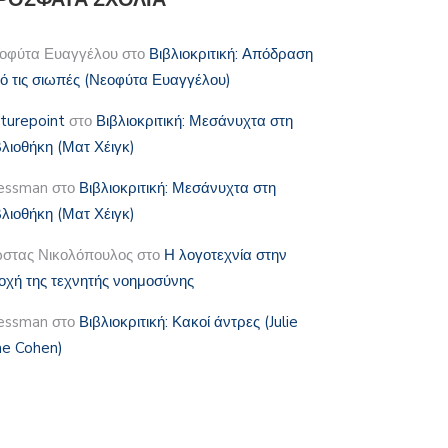
οφύτα Ευαγγέλου
στο
Βιβλιοκριτική: Απόδραση
ό τις σιωπές (Νεοφύτα Ευαγγέλου)
lturepoint
στο
Βιβλιοκριτική: Μεσάνυχτα στη
βλιοθήκη (Ματ Χέιγκ)
essman
στο
Βιβλιοκριτική: Μεσάνυχτα στη
βλιοθήκη (Ματ Χέιγκ)
στας Νικολόπουλος
στο
Η λογοτεχνία στην
οχή της τεχνητής νοημοσύνης
essman
στο
Βιβλιοκριτική: Κακοί άντρες (Julie
e Cohen)