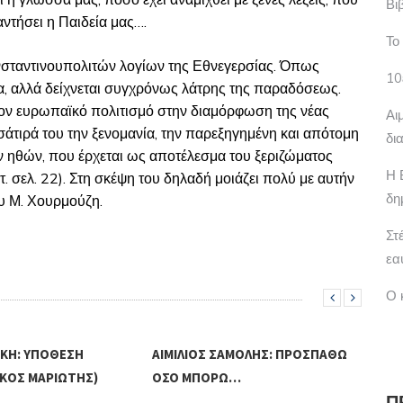
ι η γλώσσα μας, πόσο έχει αναμιχθεί με ξένες λέξεις, που
Βι
αντήσει η Παιδεία μας….
Το
νσταντινουπολιτών λογίων της Εθνεγερσίας. Όπως
10
α, αλλά δείχνεται συγχρόνως λάτρης της παραδόσεως.
ον ευρωπαϊκό πολιτισμό στην διαμόρφωση της νέας
Αι
σάτιρά του την ξενομανία, την παρεξηγημένη και απότομη
δι
ν ηθών, που έρχεται ως αποτέλεσμα του ξεριζώματος
Η 
 σελ. 22). Στη σκέψη του δηλαδή μοιάζει πολύ με αυτήν
δη
υ Μ. Χουρμούζη.
Στ
εα
Ο 
ΙΚΉ: ΥΠΌΘΕΣΗ
ΑΙΜΊΛΙΟΣ ΣΑΜΌΛΗΣ: ΠΡΟΣΠΑΘΏ
ΓΙΏ
ΊΚΟΣ ΜΑΡΙΏΤΗΣ)
ΌΣΟ ΜΠΟΡΏ…
FUN
Π