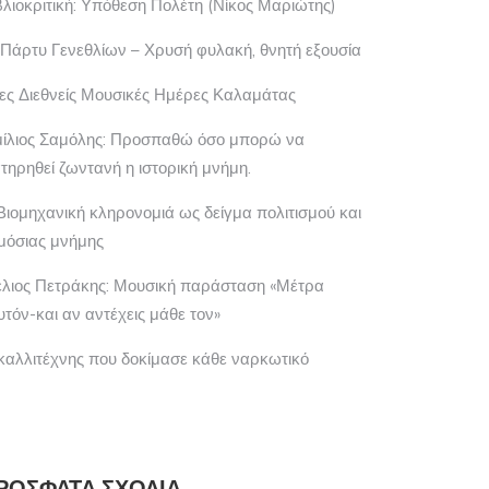
βλιοκριτική: Υπόθεση Πολέτη (Νίκος Μαριώτης)
 Πάρτυ Γενεθλίων – Χρυσή φυλακή, θνητή εξουσία
ες Διεθνείς Μουσικές Ημέρες Καλαμάτας
μίλιος Σαμόλης: Προσπαθώ όσο μπορώ να
ατηρηθεί ζωντανή η ιστορική μνήμη.
Βιομηχανική κληρονομιά ως δείγμα πολιτισμού και
μόσιας μνήμης
έλιος Πετράκης: Μουσική παράσταση «Μέτρα
υτόν-και αν αντέχεις μάθε τον»
καλλιτέχνης που δοκίμασε κάθε ναρκωτικό
ΡΓΟΣ Θ. ΣΥΡΙΌΠΟΥΛΟΣ: EL
Η JOAN BAEZ ΚΑΊ Ο…
CIONARIO…
ΡΌΣΦΑΤΑ ΣΧΌΛΙΑ