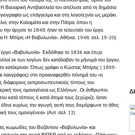
 στο σπίτι του πατέρα της. Ο Καποδίστριας όρισε τον
. Η Βαυαρική Αντιβασιλεία τον απέλυσε από τη δημόσια
αγιογραφία ως επάγγελμα και στη λογοτεχνία ως μεράκι.
λιο, στην Καλαμάτα και στην Πάτρα, όπου η
την άρχισε το 1848, ήταν το τελευταίο του έργο.
α Η. Μπίρη «Η Βαβυλωνία», Αθήναι, 1948, σελ. 19-20).
ό έργο «Βαβυλωνία». Εκδόθηκε το 1836 και έτυχε
λλοί εκ των λογίων δεν κατάλαβαν το μήνυμά του έργου,
αι το κατέκριναν. Όπως γράφει ο Κώστας Μπίρης ( 1899-
αι λαογράφος) στο προαναφερθέν πόνημά του «η
υς διάφορους εκπροσωπευτικούς τύπους του
τερική τους ομοιογένεια ως Ελλήνων…Οι άνθρωποι,
Δ
που κατά τόπους ή κατά άτομα τους ξεχώριζε, ήσαν
υς έδινε κυρίως την αγωγή, αυτή τους διεμόρφωνε το ήθος
κή τους ομοιογένεια» (Αυτ. σελ. 12).
 τις κωμωδίες του Βυζάντιου «Βαβυλωνία» και