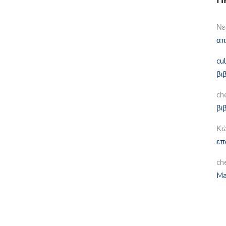
Νε
απ
cu
βι
ch
βι
Κώ
επ
ch
Ma