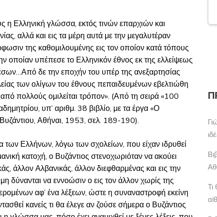
αούς η Ελληνική γλώσσα, εκτός τινών επαρχιών και
ίας, αλλά και εις τα μέρη αυτά με την μεγαλυτέραν
ρφωσιν της καθομιλουμένης εις τον οποίον κατά τόπους
 την οποίαν υπέπεσε το Ελληνικόν έθνος εκ της ελλείψεως
 μέσων…Από δε την εποχήν του υπέρ της ανεξαρτησίας
ελείας των ολίγων του έθνους πεπαιδευμένων εβελτιώθη
Π
 από πολλούς ομιλείται τρόπον». (Από τη σειρά «100
μητρίου, υπ’ αριθμ. 38 βιβλίο, με τα έργα «Ο
Βυζάντιου, Αθήναι, 1953, σελ. 189-190).
Γι
ιδ
α των Ελλήνων, λόγω των σχολείων, που είχαν ιδρυθεί
Βι
ανική κατοχή, ο Βυζάντιος στενοχωριόταν να ακούει
Αθ
κάς, άλλον Αλβανικάς, άλλον διεφθαρμένας και εις την
η δύνανται να εννοώσιν ο εις τον άλλον χωρίς της
Τι
ρομένων αφ’ ένα λέξεων, ώστε η συναναστροφή εκείνη
αί
τασθεί κανείς τι θα έλεγε αν ζούσε σήμερα ο Βυζάντιος