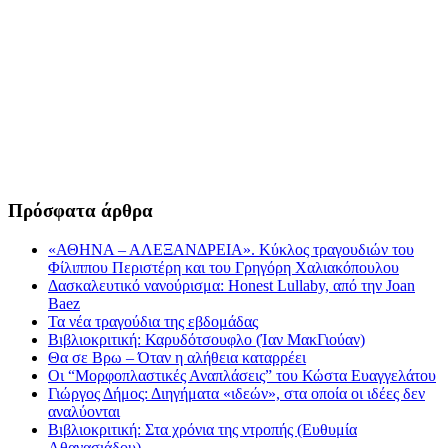
Πρόσφατα άρθρα
«ΑΘΗΝΑ – ΑΛΕΞΑΝΔΡΕΙΑ». Κύκλος τραγουδιών του
Φίλιππου Περιστέρη και του Γρηγόρη Χαλιακόπουλου
Δασκαλευτικό νανούρισμα: Honest Lullaby, από την Joan
Baez
Τα νέα τραγούδια της εβδομάδας
Βιβλιοκριτική: Καρυδότσουφλο (Ίαν ΜακΓιούαν)
Θα σε Βρω – Όταν η αλήθεια καταρρέει
Οι “Μορφοπλαστικές Αναπλάσεις” του Κώστα Ευαγγελάτου
Γιώργος Δήμος: Διηγήματα «ιδεών», στα οποία οι ιδέες δεν
αναλύονται
Βιβλιοκριτική: Στα χρόνια της ντροπής (Ευθυμία
Αθανασιάδου)