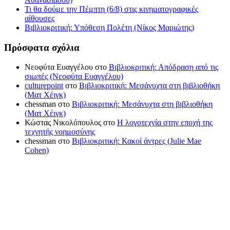
Τι θα δούμε την Πέμπτη (6/8) στις κινηματογραφικές
αίθουσες
Βιβλιοκριτική: Υπόθεση Πολέτη (Νίκος Μαριώτης)
Πρόσφατα σχόλια
Νεοφύτα Ευαγγέλου
στο
Βιβλιοκριτική: Απόδραση από τις
σιωπές (Νεοφύτα Ευαγγέλου)
culturepoint
στο
Βιβλιοκριτική: Μεσάνυχτα στη βιβλιοθήκη
(Ματ Χέιγκ)
chessman
στο
Βιβλιοκριτική: Μεσάνυχτα στη βιβλιοθήκη
(Ματ Χέιγκ)
Κώστας Νικολόπουλος
στο
Η λογοτεχνία στην εποχή της
τεχνητής νοημοσύνης
chessman
στο
Βιβλιοκριτική: Κακοί άντρες (Julie Mae
Cohen)