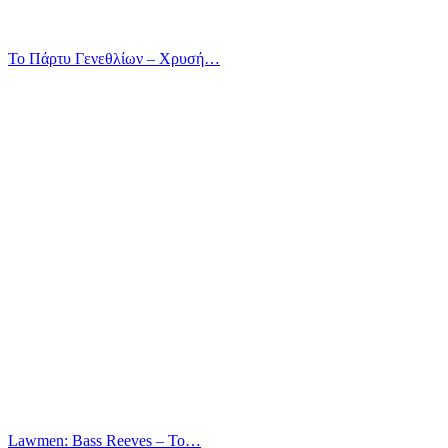
Το Πάρτυ Γενεθλίων – Χρυσή…
Lawmen: Bass Reeves – Το…