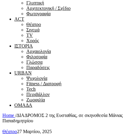
Γλυπτική
Αρχιτεκτονική / Σχέδιο
Φωτογραφία
ACT
Θέατρο
Σινεμά
ΤV
Χορός
ΙΣΤΟΡΙΑ
Αρχαιολογία
Φιλοσοφία
Γλώσσα
Παραδόσεις
URBAN
Ψυχολογία
Fitness / Διατροφή
Tech
Περιβάλλον
Ζωοφιλία
ΟΜΑΔΑ
Home
/
ΔΙΑΔΡΟΜΟΣ 2 της Ευσταθίας, σε σκηνοθεσία Μάνιας
Παπαδημητρίου
Θέατρο
27 Μαρτίου, 2025