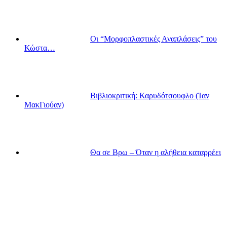
Οι “Μορφοπλαστικές Αναπλάσεις” του
Κώστα…
Βιβλιοκριτική: Καρυδότσουφλο (Ίαν
ΜακΓιούαν)
Θα σε Βρω – Όταν η αλήθεια καταρρέει