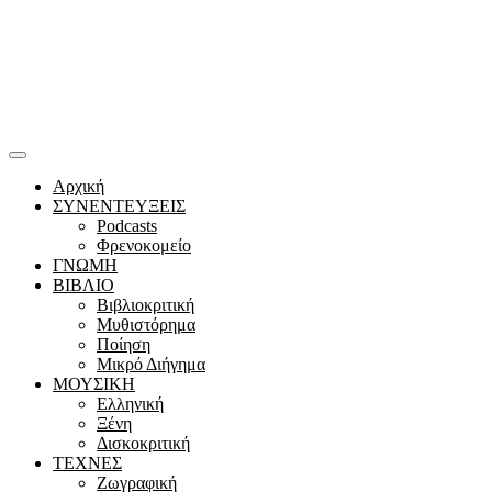
Αρχική
ΣΥΝΕΝΤΕΥΞΕΙΣ
Podcasts
Φρενοκομείο
ΓΝΩΜΗ
ΒΙΒΛΙΟ
Βιβλιοκριτική
Μυθιστόρημα
Ποίηση
Μικρό Διήγημα
ΜΟΥΣΙΚΗ
Ελληνική
Ξένη
Δισκοκριτική
ΤΕΧΝΕΣ
Ζωγραφική