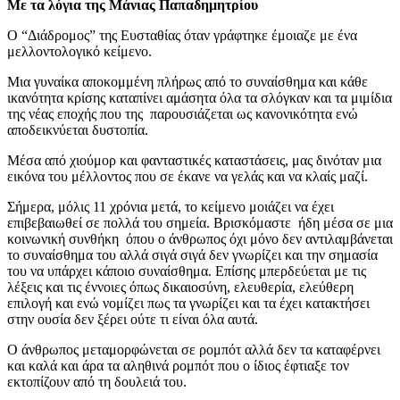
Με τα λόγια της Μάνιας Παπαδημητρίου
Ο “Διάδρομος” της Ευσταθίας όταν γράφτηκε έμοιαζε με ένα
μελλοντολογικό κείμενο.
Μια γυναίκα αποκομμένη πλήρως από το συναίσθημα και κάθε
ικανότητα κρίσης καταπίνει αμάσητα όλα τα σλόγκαν και τα μιμίδια
της νέας εποχής που της παρουσιάζεται ως κανονικότητα ενώ
αποδεικνύεται δυστοπία.
Μέσα από χιούμορ και φανταστικές καταστάσεις, μας δινόταν μια
εικόνα του μέλλοντος που σε έκανε να γελάς και να κλαίς μαζί.
Σήμερα, μόλις 11 χρόνια μετά, το κείμενο μοιάζει να έχει
επιβεβαιωθεί σε πολλά του σημεία. Βρισκόμαστε ήδη μέσα σε μια
κοινωνική συνθήκη όπου ο άνθρωπος όχι μόνο δεν αντιλαμβάνεται
το συναίσθημα του αλλά σιγά σιγά δεν γνωρίζει και την σημασία
του να υπάρχει κάποιο συναίσθημα. Επίσης μπερδεύεται με τις
λέξεις και τις έννοιες όπως δικαιοσύνη, ελευθερία, ελεύθερη
επιλογή και ενώ νομίζει πως τα γνωρίζει και τα έχει κατακτήσει
στην ουσία δεν ξέρει ούτε τι είναι όλα αυτά.
Ο άνθρωπος μεταμορφώνεται σε ρομπότ αλλά δεν τα καταφέρνει
και καλά και άρα τα αληθινά ρομπότ που ο ίδιος έφτιαξε τον
εκτοπίζουν από τη δουλειά του.