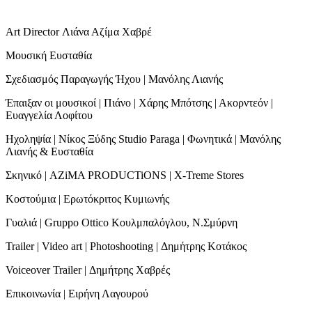
Art Director Λιάνα Αζίμα Χαβρέ
Μουσική Ευσταθία
Σχεδιασμός Παραγωγής Ήχου | Μανόλης Λιανής
Έπαιξαν οι μουσικοί | Πιάνο | Χάρης Μπότσης | Ακορντεόν |
Ευαγγελία Λοφίτου
Ηχοληψία | Νίκος Ξύδης Studio Paraga | Φωνητικά | Μανόλης
Λιανής & Ευσταθία
Σκηνικό | AZiMA PRODUCTiONS | X-Treme Stores
Κοστούμια | Ερωτόκριτος Κυμιωνής
Γυαλιά | Gruppo Ottico Κουλμπαλόγλου, Ν.Σμύρνη
Trailer | Video art | Photoshooting | Δημήτρης Κοτάκος
Voiceover Trailer | Δημήτρης Χαβρές
Επικοινωνία | Ειρήνη Λαγουρού