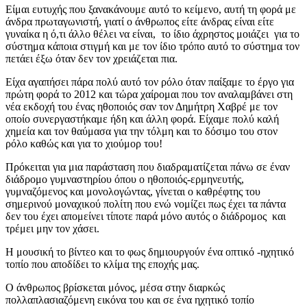
Είμαι ευτυχής που ξανακάνουμε αυτό το κείμενο, αυτή τη φορά με
άνδρα πρωταγωνιστή, γιατί ο άνθρωπος είτε άνδρας είναι είτε
γυναίκα η ό,τι άλλο θέλει να είναι, το ίδιο άχρηστος μοιάζει για το
σύστημα κάποια στιγμή και με τον ίδιο τρόπο αυτό το σύστημα τον
πετάει έξω όταν δεν τον χρειάζεται πια.
Είχα αγαπήσει πάρα πολύ αυτό τον ρόλο όταν παίξαμε το έργο για
πρώτη φορά το 2012 και τώρα χαίρομαι που τον αναλαμβάνει στη
νέα εκδοχή του ένας ηθοποιός σαν τον Δημήτρη Χαβρέ με τον
οποίο συνεργαστήκαμε ήδη και άλλη φορά. Είχαμε πολύ καλή
χημεία και τον θαύμασα για την τόλμη και το δόσιμο του στον
ρόλο καθώς και για το χιούμορ του!
Πρόκειται για μια παράσταση που διαδραματίζεται πάνω σε έναν
διάδρομο γυμναστηρίου όπου ο ηθοποιός-ερμηνευτής,
γυμναζόμενος και μονολογώντας, γίνεται ο καθρέφτης του
σημερινού μοναχικού πολίτη που ενώ νομίζει πως έχει τα πάντα
δεν του έχει απομείνει τίποτε παρά μόνο αυτός ο διάδρομος και
τρέμει μην τον χάσει.
Η μουσική το βίντεο και το φως δημιουργούν ένα οπτικό -ηχητικό
τοπίο που αποδίδει το κλίμα της εποχής μας.
Ο άνθρωπος βρίσκεται μόνος, μέσα στην διαρκώς
πολλαπλασιαζόμενη εικόνα του και σε ένα ηχητικό τοπίο