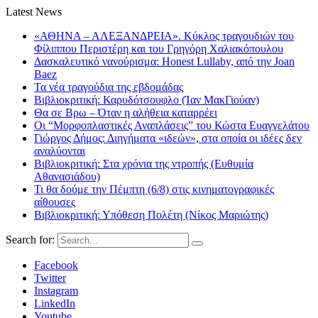
Latest News
«ΑΘΗΝΑ – ΑΛΕΞΑΝΔΡΕΙΑ». Κύκλος τραγουδιών του
Φίλιππου Περιστέρη και του Γρηγόρη Χαλιακόπουλου
Δασκαλευτικό νανούρισμα: Honest Lullaby, από την Joan
Baez
Τα νέα τραγούδια της εβδομάδας
Βιβλιοκριτική: Καρυδότσουφλο (Ίαν ΜακΓιούαν)
Θα σε Βρω – Όταν η αλήθεια καταρρέει
Οι “Μορφοπλαστικές Αναπλάσεις” του Κώστα Ευαγγελάτου
Γιώργος Δήμος: Διηγήματα «ιδεών», στα οποία οι ιδέες δεν
αναλύονται
Βιβλιοκριτική: Στα χρόνια της ντροπής (Ευθυμία
Αθανασιάδου)
Τι θα δούμε την Πέμπτη (6/8) στις κινηματογραφικές
αίθουσες
Βιβλιοκριτική: Υπόθεση Πολέτη (Νίκος Μαριώτης)
Search for:
Facebook
Twitter
Instagram
LinkedIn
Youtube