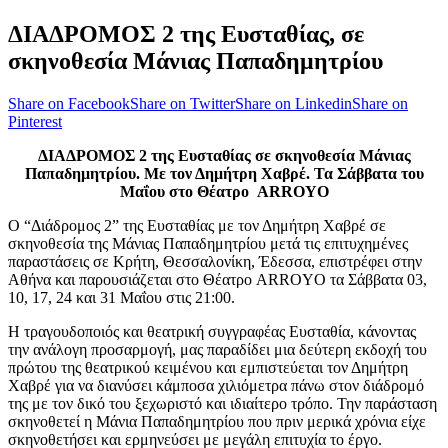
ΔΙΑΔΡΟΜΟΣ 2 της Ευσταθίας, σε
σκηνοθεσία Μάνιας Παπαδημητρίου
Share on Facebook
Share on Twitter
Share on Linkedin
Share on
Pinterest
ΔΙΑΔΡΟΜΟΣ 2 της Ευσταθίας σε σκηνοθεσία Μάνιας
Παπαδημητρίου. Με τον Δημήτρη Χαβρέ. Τα Σάββατα του
Μαΐου στο Θέατρο ARROYO
Ο “Διάδρομος 2” της Ευσταθίας με τον Δημήτρη Χαβρέ σε
σκηνοθεσία της Μάνιας Παπαδημητρίου μετά τις επιτυχημένες
παραστάσεις σε Κρήτη, Θεσσαλονίκη, Έδεσσα, επιστρέφει στην
Αθήνα και παρουσιάζεται στο Θέατρο ARROYO τα Σάββατα 03,
10, 17, 24 και 31 Μαΐου στις 21:00.
Η τραγουδοποιός και θεατρική συγγραφέας Ευσταθία, κάνοντας
την ανάλογη προσαρμογή, μας παραδίδει μια δεύτερη εκδοχή του
πρώτου της θεατρικού κειμένου και εμπιστεύεται τον Δημήτρη
Χαβρέ για να διανύσει κάμποσα χιλιόμετρα πάνω στον διάδρομό
της με τον δικό του ξεχωριστό και ιδιαίτερο τρόπο. Την παράσταση
σκηνοθετεί η Μάνια Παπαδημητρίου που πριν μερικά χρόνια είχε
σκηνοθετήσει και ερμηνεύσει με μεγάλη επιτυχία το έργο.