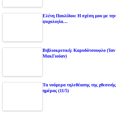
Ελένη Παυλίδου: Η σχέση μου με την
ψυχολογία…
Βιβλιοκριτική: Καρυδότσουφλο (Ίαν
ΜακΓιούαν)
Τα νούμερα τηλεθέασης της χθεσινής
ημέρας (11/5)