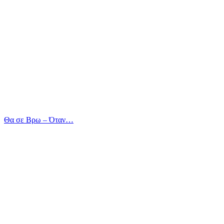
Θα σε Βρω – Όταν…