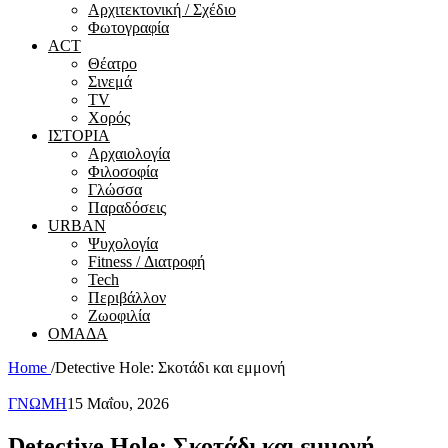
Αρχιτεκτονική / Σχέδιο
Φωτογραφία
ACT
Θέατρο
Σινεμά
ΤV
Χορός
ΙΣΤΟΡΙΑ
Αρχαιολογία
Φιλοσοφία
Γλώσσα
Παραδόσεις
URBAN
Ψυχολογία
Fitness / Διατροφή
Tech
Περιβάλλον
Ζωοφιλία
ΟΜΑΔΑ
Home
/
Detective Hole: Σκοτάδι και εμμονή
ΓΝΩΜΗ
15 Μαΐου, 2026
Detective Hole: Σκοτάδι και εμμονή