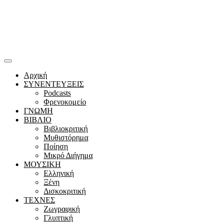
Αρχική
ΣΥΝΕΝΤΕΥΞΕΙΣ
Podcasts
Φρενοκομείο
ΓΝΩΜΗ
ΒΙΒΛΙΟ
Βιβλιοκριτική
Μυθιστόρημα
Ποίηση
Μικρό Διήγημα
ΜΟΥΣΙΚΗ
Ελληνική
Ξένη
Δισκοκριτική
ΤΕΧΝΕΣ
Ζωγραφική
Γλυπτική