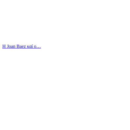
Η Joan Baez καί ο…