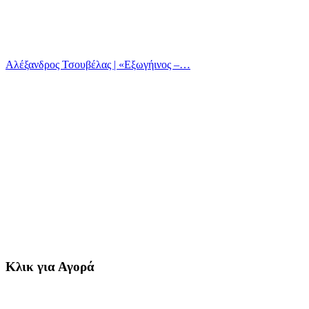
Αλέξανδρος Τσουβέλας | «Εξωγήινος –…
Κλικ για Αγορά