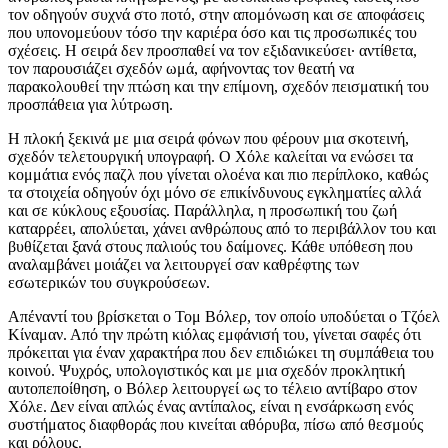
τον οδηγούν συχνά στο ποτό, στην απομόνωση και σε αποφάσεις
που υπονομεύουν τόσο την καριέρα όσο και τις προσωπικές του
σχέσεις. Η σειρά δεν προσπαθεί να τον εξιδανικεύσει· αντίθετα,
τον παρουσιάζει σχεδόν ωμά, αφήνοντας τον θεατή να
παρακολουθεί την πτώση και την επίμονη, σχεδόν πεισματική του
προσπάθεια για λύτρωση.
Η πλοκή ξεκινά με μια σειρά φόνων που φέρουν μια σκοτεινή,
σχεδόν τελετουργική υπογραφή. Ο Χόλε καλείται να ενώσει τα
κομμάτια ενός παζλ που γίνεται ολοένα και πιο περίπλοκο, καθώς
τα στοιχεία οδηγούν όχι μόνο σε επικίνδυνους εγκληματίες αλλά
και σε κύκλους εξουσίας. Παράλληλα, η προσωπική του ζωή
καταρρέει, απολύεται, χάνει ανθρώπους από το περιβάλλον του και
βυθίζεται ξανά στους παλιούς του δαίμονες. Κάθε υπόθεση που
αναλαμβάνει μοιάζει να λειτουργεί σαν καθρέφτης των
εσωτερικών του συγκρούσεων.
Απέναντί του βρίσκεται ο Τομ Βόλερ, τον οποίο υποδύεται ο Τζόελ
Κίναμαν. Από την πρώτη κιόλας εμφάνισή του, γίνεται σαφές ότι
πρόκειται για έναν χαρακτήρα που δεν επιδιώκει τη συμπάθεια του
κοινού. Ψυχρός, υπολογιστικός και με μια σχεδόν προκλητική
αυτοπεποίθηση, ο Βόλερ λειτουργεί ως το τέλειο αντίβαρο στον
Χόλε. Δεν είναι απλώς ένας αντίπαλος, είναι η ενσάρκωση ενός
συστήματος διαφθοράς που κινείται αθόρυβα, πίσω από θεσμούς
και ρόλους.