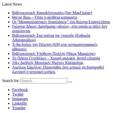
Latest News
Βιβλιοκριτική: Καρυδότσουφλο (Ίαν ΜακΓιούαν)
Θα σε Βρω – Όταν η αλήθεια καταρρέει
Οι “Μορφοπλαστικές Αναπλάσεις” του Κώστα Ευαγγελάτου
Γιώργος Δήμος: Διηγήματα «ιδεών», στα οποία οι ιδέες δεν
αναλύονται
Βιβλιοκριτική: Στα χρόνια της ντροπής (Ευθυμία
Αθανασιάδου)
Τι θα δούμε την Πέμπτη (6/8) στις κινηματογραφικές
αίθουσες
Βιβλιοκριτική: Υπόθεση Πολέτη (Νίκος Μαριώτης)
Το Πάρτυ Γενεθλίων – Χρυσή φυλακή, θνητή εξουσία
10ες Διεθνείς Μουσικές Ημέρες Καλαμάτας
Αιμίλιος Σαμόλης: Προσπαθώ όσο μπορώ να διατηρηθεί
ζωντανή η ιστορική μνήμη.
Search for:
Facebook
Twitter
Instagram
LinkedIn
Youtube