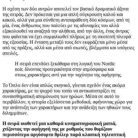
Η σχέση των δύο αντρών αποτελεί τον βασικό δραματικό άξονα
της σειράς. Δεν πρόκειται για μια απλή σύγκρουση καλού και
κακού, αλλά για μια σύνθετη αντιπαράθεση δύο κόσμων, από τη
μία, ένας άνθρωπος που παλεύει με τις αδυναμίες του αλλά
εξακολουθεί να αναζητά την αλήθεια, από την άλλη, ένας άντρας
που φαίνεται να έχει συμφιλιωθεί πλήρως με τη σκοτεινή πλευρά
της εξουσίας. Η ένταση μεταξύ τους δεν εκφράζεται μόνο μέσα
από τις πράξεις, αλλά και μέσα από σιωπές, βλέμματα και υπόγειες
απειλές.
Η σειρά επενδύει ξεκάθαρα στη λογική του Nordic
noir, δίνοντας προτεραιότητα στην ατμόσφαιρα και
στους χαρακτήρες αντί για την ταχύτητα της αφήγησης.
Το Όσλο δεν είναι απλώς σκηνικό, γίνεται σχεδόν ένας ακόμα
χαρακτήρας, με το ψυχρό του τοπίο να αντικατοπτρίζει τη
συναισθηματική απομόνωση των ηρώων. Μέσα σε αυτό το
περιβάλλον, η ιστορία εξελίσσεται μεθοδικά, αφήνοντας χώρο για
την ανάπτυξη των χαρακτήρων και την ανάδειξη των ηθικών τους
διλημμάτων.
Η σειρά υιοθετεί μια καθαρά κινηματογραφική ματιά,
χτίζοντας την αφήγησή της με ρυθμούς που θυμίζουν
περισσότερο αργόσυρτο θρίλερ παρά κλασική τηλεοπτική