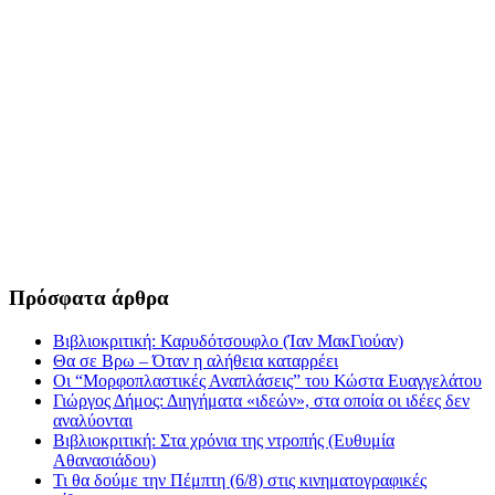
Πρόσφατα άρθρα
Βιβλιοκριτική: Καρυδότσουφλο (Ίαν ΜακΓιούαν)
Θα σε Βρω – Όταν η αλήθεια καταρρέει
Οι “Μορφοπλαστικές Αναπλάσεις” του Κώστα Ευαγγελάτου
Γιώργος Δήμος: Διηγήματα «ιδεών», στα οποία οι ιδέες δεν
αναλύονται
Βιβλιοκριτική: Στα χρόνια της ντροπής (Ευθυμία
Αθανασιάδου)
Τι θα δούμε την Πέμπτη (6/8) στις κινηματογραφικές