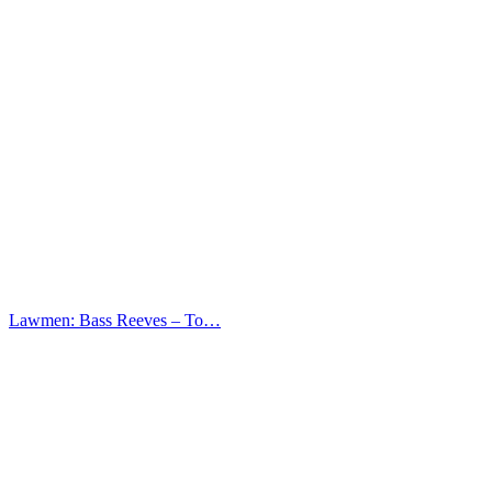
Lawmen: Bass Reeves – Το…