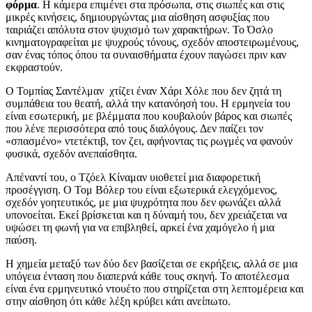
φόρμα
. Η κάμερα επιμένει στα πρόσωπα, στις σιωπές και στις
μικρές κινήσεις, δημιουργώντας μια αίσθηση ασφυξίας που
ταιριάζει απόλυτα στον ψυχισμό των χαρακτήρων. Το Όσλο
κινηματογραφείται με ψυχρούς τόνους, σχεδόν αποστειρωμένους,
σαν ένας τόπος όπου τα συναισθήματα έχουν παγώσει πριν καν
εκφραστούν.
Ο Τομπίας Σαντέλμαν χτίζει έναν Χάρι Χόλε που δεν ζητά τη
συμπάθεια του θεατή, αλλά την κατανόησή του. Η ερμηνεία του
είναι εσωτερική, με βλέμματα που κουβαλούν βάρος και σιωπές
που λένε περισσότερα από τους διαλόγους. Δεν παίζει τον
«σπασμένο» ντετέκτιβ, τον ζει, αφήνοντας τις ρωγμές να φανούν
φυσικά, σχεδόν ανεπαίσθητα.
Απέναντί του, ο Τζόελ Κίναμαν υιοθετεί μια διαφορετική
προσέγγιση. Ο Τομ Βόλερ του είναι εξωτερικά ελεγχόμενος,
σχεδόν γοητευτικός, με μια ψυχρότητα που δεν φωνάζει αλλά
υπονοείται. Εκεί βρίσκεται και η δύναμή του, δεν χρειάζεται να
υψώσει τη φωνή για να επιβληθεί, αρκεί ένα χαμόγελο ή μια
παύση.
Η χημεία μεταξύ των δύο δεν βασίζεται σε εκρήξεις, αλλά σε μια
υπόγεια ένταση που διαπερνά κάθε τους σκηνή. Το αποτέλεσμα
είναι ένα ερμηνευτικό ντουέτο που στηρίζεται στη λεπτομέρεια και
στην αίσθηση ότι κάθε λέξη κρύβει κάτι ανείπωτο.