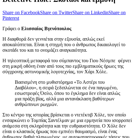
Share on Facebook
Share on Twitter
Share on Linkedin
Share on
Pinterest
Γράφει ο
Ελισσαίος Βγενόπουλος
Η διαφθορά δεν γεννιέται στην εξουσία, απλώς εκεί
αποκαλύπτεται. Είναι η στιγμή που ο άνθρωπος δικαιολογεί το
σκοτάδι του και το ονομάζει αναγκαιότητα.
Η τηλεοπτική μεταφορά του σύμπαντος του Γιου Νέσμπε φέρνει
στη μικρή οθόνη έναν από τους πιο εμβληματικούς ήρωες της
σύγχρονης αστυνομικής λογοτεχνίας, τον Χάρι Χόλε.
Βασισμένη στο μυθιστόρημα «Το Αστέρι του
Διαβόλου», η σειρά ξεδιπλώνεται σε ένα παγωμένο,
εσωστρεφές Όσλο, όπου το έγκλημα δεν είναι απλώς
μια πράξη βίας, αλλά μια αντανάκλαση βαθύτερων
ανθρώπινων ρωγμών.
Στο κέντρο της ιστορίας βρίσκεται ο ντετέκτιβ Χόλε, τον οποίο
ενσαρκώνει ο Τομπίας Σαντέλμαν με μια ερμηνεία που ισορροπεί
ανάμεσα στη σκληρότητα και την ευθραυστότητα. Ο Χόλε δεν
είναι ο κλασικός ήρωας που εμπνέει θαυμασμό, είναι ένας
άνθρωπος βαθιά πληγωμένος, με αυτοκαταστροφικές τάσεις που