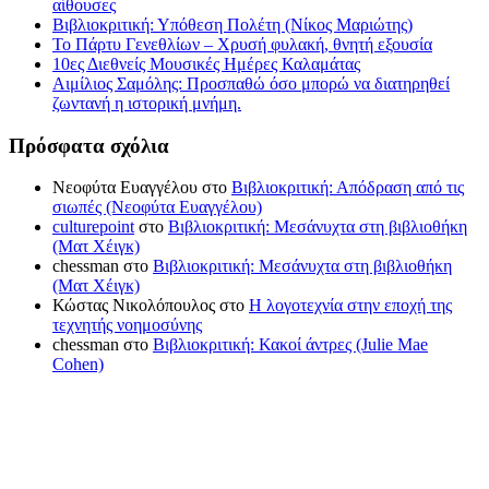
αίθουσες
Βιβλιοκριτική: Υπόθεση Πολέτη (Νίκος Μαριώτης)
Το Πάρτυ Γενεθλίων – Χρυσή φυλακή, θνητή εξουσία
10ες Διεθνείς Μουσικές Ημέρες Καλαμάτας
Αιμίλιος Σαμόλης: Προσπαθώ όσο μπορώ να διατηρηθεί
ζωντανή η ιστορική μνήμη.
Πρόσφατα σχόλια
Νεοφύτα Ευαγγέλου
στο
Βιβλιοκριτική: Απόδραση από τις
σιωπές (Νεοφύτα Ευαγγέλου)
culturepoint
στο
Βιβλιοκριτική: Μεσάνυχτα στη βιβλιοθήκη
(Ματ Χέιγκ)
chessman
στο
Βιβλιοκριτική: Μεσάνυχτα στη βιβλιοθήκη
(Ματ Χέιγκ)
Κώστας Νικολόπουλος
στο
Η λογοτεχνία στην εποχή της
τεχνητής νοημοσύνης
chessman
στο
Βιβλιοκριτική: Κακοί άντρες (Julie Mae
Cohen)