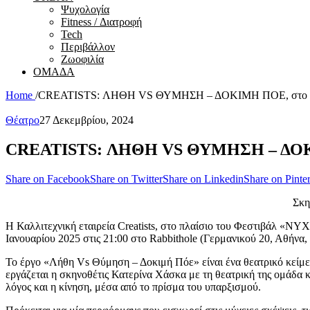
Ψυχολογία
Fitness / Διατροφή
Tech
Περιβάλλον
Ζωοφιλία
ΟΜΑΔΑ
Home
/
CREATISTS: ΛΗΘΗ VS ΘΥΜΗΣΗ – ΔΟΚΙΜΗ ΠΟΕ, στ
Θέατρο
27 Δεκεμβρίου, 2024
CREATISTS: ΛΗΘΗ VS ΘΥΜΗΣΗ – ΔΟ
Share on Facebook
Share on Twitter
Share on Linkedin
Share on Pinter
Σκη
Η Καλλιτεχνική εταιρεία Creatists, στο πλαίσιο του Φεστι
Ιανουαρίου 2025 στις 21:00 στο Rabbithole (Γερμανικού 20, Αθήνα
Το έργο «Λήθη Vs Θύμηση – Δοκιμή Πόε» είναι ένα θεατρικό κείμεν
εργάζεται η σκηνοθέτις Κατερίνα Χάσκα με τη θεατρική της ομάδα 
λόγος και η κίνηση, μέσα από το πρίσμα του υπαρξισμού.