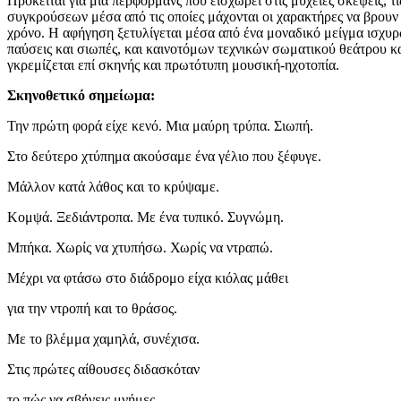
Πρόκειται για μία περφόρμανς που εισχωρεί στις μύχειες σκέψεις, 
συγκρούσεων μέσα από τις οποίες μάχονται οι χαρακτήρες να βρουν 
χρόνο. Η αφήγηση ξετυλίγεται μέσα από ένα μοναδικό μείγμα ισχυ
παύσεις και σιωπές, και καινοτόμων τεχνικών σωματικού θεάτρου κα
γκρεμίζεται επί σκηνής και πρωτότυπη μουσική-ηχοτοπία.
Σκηνοθετικό σημείωμα:
Την πρώτη φορά είχε κενό. Μια μαύρη τρύπα. Σιωπή.
Στο δεύτερο χτύπημα ακούσαμε ένα γέλιο που ξέφυγε.
Μάλλον κατά λάθος και το κρύψαμε.
Κομψά. Ξεδιάντροπα. Με ένα τυπικό. Συγνώμη.
Μπήκα. Χωρίς να χτυπήσω. Χωρίς να ντραπώ.
Μέχρι να φτάσω στο διάδρομο είχα κιόλας μάθει
για την ντροπή και το θράσος.
Με το βλέμμα χαμηλά, συνέχισα.
Στις πρώτες αίθουσες διδασκόταν
το πώς να σβήνεις μνήμες.