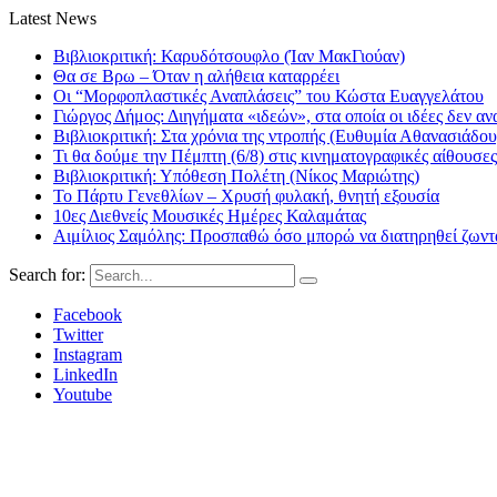
Latest News
Βιβλιοκριτική: Καρυδότσουφλο (Ίαν ΜακΓιούαν)
Θα σε Βρω – Όταν η αλήθεια καταρρέει
Οι “Μορφοπλαστικές Αναπλάσεις” του Κώστα Ευαγγελάτου
Γιώργος Δήμος: Διηγήματα «ιδεών», στα οποία οι ιδέες δεν αν
Βιβλιοκριτική: Στα χρόνια της ντροπής (Ευθυμία Αθανασιάδου
Τι θα δούμε την Πέμπτη (6/8) στις κινηματογραφικές αίθουσες
Βιβλιοκριτική: Υπόθεση Πολέτη (Νίκος Μαριώτης)
Το Πάρτυ Γενεθλίων – Χρυσή φυλακή, θνητή εξουσία
10ες Διεθνείς Μουσικές Ημέρες Καλαμάτας
Αιμίλιος Σαμόλης: Προσπαθώ όσο μπορώ να διατηρηθεί ζωντα
Search for:
Facebook
Twitter
Instagram
LinkedIn
Youtube