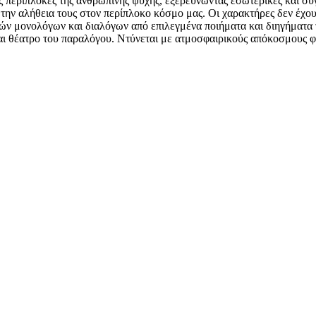
τις περιπλοκές της ανθρώπινης ψυχής, εξερευνώντας εσωτερικές και σ
την αλήθεια τους στον περίπλοκο κόσμο μας. Οι χαρακτήρες δεν έχου
ρών μονολόγων και διαλόγων από επιλεγμένα ποιήματα και διηγήματα
ι θέατρο του παραλόγου. Ντύνεται με ατμοσφαιρικούς απόκοσμους φωτι