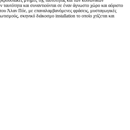
υγκρουσιακές μνήμες της ταυτότητας και των κοινωνικών
ν ταυτότητα και συναντιούνται σε έναν άγνωστο χώρο και αόριστο
 του Άλαν Πόε, με επαναλαμβανόμενες φράσεις, μυσταγωγικές
σμούς, σκηνικό διάκοσμο installation το οποίο χτίζεται και