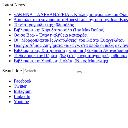
Latest News
«ΑΘΗΝΑ – ΑΛΕΞΑΝΔΡΕΙΑ». Κύκλος τραγουδιών του Φίλιππ
Δασκαλευτικό νανούρισμα: Honest Lullaby, από την Joan Bae
Τα νέα τραγούδια της εβδομάδας
Βιβλιοκριτική: Καρυδότσουφλο (Ίαν ΜακΓιούαν)
Θα σε Βρω – Όταν η αλήθεια καταρρέει
Οι “Μορφοπλαστικές Αναπλάσεις” του Κώστα Ευαγγελάτου
Γιώργος Δήμος: Διηγήματα «ιδεών», στα οποία οι ιδέες δεν αν
Βιβλιοκριτική: Στα χρόνια της ντροπής (Ευθυμία Αθανασιάδου
Τι θα δούμε την Πέμπτη (6/8) στις κινηματογραφικές αίθουσες
Βιβλιοκριτική: Υπόθεση Πολέτη (Νίκος Μαριώτης)
Search for:
Facebook
Twitter
Instagram
LinkedIn
Youtube