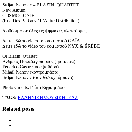
Srdjan Ivanovic – BLAZIN’ QUARTET
New Album
COSMOGONIE
(Rue Des Balkans / L’Autre Distribution)
Διαθέσιμο σε όλες τις ψηφιακές πλατφόρμες
Δείτε εδώ το video του κομματιού GAΪΑ
Δείτε εδώ το video του κομματιού NYX & ÉRÈBE
Οι Blazin’ Quartet:
Ανδρέας Πολυζωγόπουλος (τρομπέτα)
Federico Casagrande (κιθάρα)
Mihail Ivanov (κοντραμπάσο)
Srdjan Ivanovic (συνθέσεις, τύμπανα)
Photo Credits: Γιώτα Εφραιμίδου
TAGS:
ΕΛΛΗΝΙΚΗ
ΜΟΥΣΙΚΗ
ΤΖΑΖ
Related posts