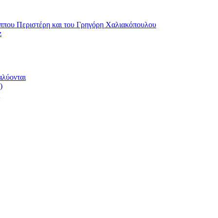
ου Περιστέρη και του Γρηγόρη Χαλιακόπουλου
z
αλύονται
)