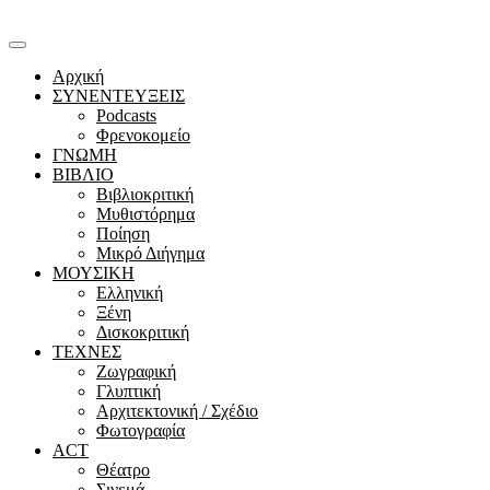
Αρχική
ΣΥΝΕΝΤΕΥΞΕΙΣ
Podcasts
Φρενοκομείο
ΓΝΩΜΗ
ΒΙΒΛΙΟ
Βιβλιοκριτική
Μυθιστόρημα
Ποίηση
Μικρό Διήγημα
ΜΟΥΣΙΚΗ
Ελληνική
Ξένη
Δισκοκριτική
ΤΕΧΝΕΣ
Ζωγραφική
Γλυπτική
Αρχιτεκτονική / Σχέδιο
Φωτογραφία
ACT
Θέατρο
Σινεμά