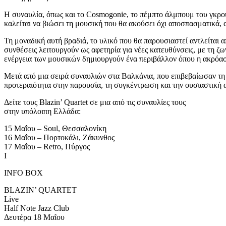
Η συναυλία, όπως και το Cosmogonie, το πέμπτο άλμπουμ του γκρου
καλείται να βιώσει τη μουσική που θα ακούσει όχι αποσπασματικά,
Τη μοναδική αυτή βραδιά, το υλικό που θα παρουσιαστεί αντλείται α
συνθέσεις λειτουργούν ως αφετηρία για νέες κατευθύνσεις, με τη ζ
ενέργεια των μουσικών δημιουργούν ένα περιβάλλον όπου η ακρόαση
Μετά από μια σειρά συναυλιών στα Βαλκάνια, που επιβεβαίωσαν τη
προτεραιότητα στην παρουσία, τη συγκέντρωση και την ουσιαστική
Δείτε τους Blazin’ Quartet σε μια από τις συναυλίες τους
στην υπόλοιπη Ελλάδα:
15 Μαΐου – Soul, Θεσσαλονίκη
16 Μαΐου – Πορτοκάλι, Ζάκυνθος
17 Μαΐου – Retro, Πύργος
I
INFO BOX
BLAZIN’ QUARTET
Live
Half Note Jazz Club
Δευτέρα 18 Μαΐου