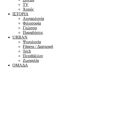
ΤV
Χορός
ΙΣΤΟΡΙΑ
Αρχαιολογία
Φιλοσοφία
Γλώσσα
Παραδόσεις
URBAN
Ψυχολογία
Fitness / Διατροφή
Tech
Περιβάλλον
Ζωοφιλία
ΟΜΑΔΑ