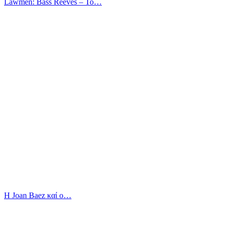
Lawmen: Bass Reeves – Το…
Η Joan Baez καί ο…