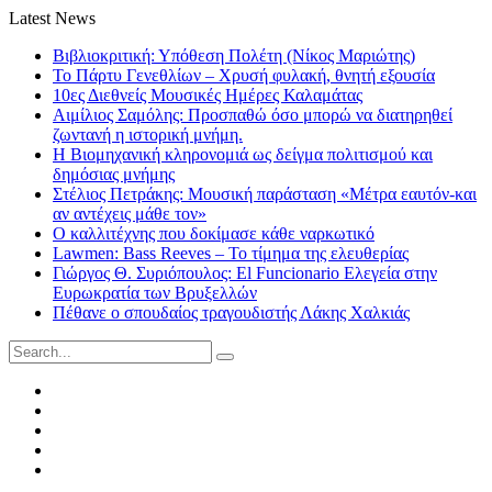
Latest News
Βιβλιοκριτική: Υπόθεση Πολέτη (Νίκος Μαριώτης)
Το Πάρτυ Γενεθλίων – Χρυσή φυλακή, θνητή εξουσία
10ες Διεθνείς Μουσικές Ημέρες Καλαμάτας
Αιμίλιος Σαμόλης: Προσπαθώ όσο μπορώ να διατηρηθεί
ζωντανή η ιστορική μνήμη.
Η Βιομηχανική κληρονομιά ως δείγμα πολιτισμού και
δημόσιας μνήμης
Στέλιος Πετράκης: Μουσική παράσταση «Μέτρα εαυτόν-και
αν αντέχεις μάθε τον»
Ο καλλιτέχνης που δοκίμασε κάθε ναρκωτικό
Lawmen: Bass Reeves – Το τίμημα της ελευθερίας
Γιώργος Θ. Συριόπουλος: El Funcionario Ελεγεία στην
Ευρωκρατία των Βρυξελλών
Πέθανε ο σπουδαίος τραγουδιστής Λάκης Χαλκιάς
Search
for:
Facebook
Twitter
Instagram
LinkedIn
Youtube