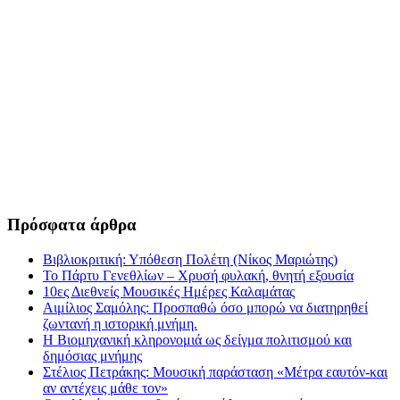
Πρόσφατα άρθρα
Βιβλιοκριτική: Υπόθεση Πολέτη (Νίκος Μαριώτης)
Το Πάρτυ Γενεθλίων – Χρυσή φυλακή, θνητή εξουσία
10ες Διεθνείς Μουσικές Ημέρες Καλαμάτας
Αιμίλιος Σαμόλης: Προσπαθώ όσο μπορώ να διατηρηθεί
ζωντανή η ιστορική μνήμη.
Η Βιομηχανική κληρονομιά ως δείγμα πολιτισμού και
δημόσιας μνήμης
Στέλιος Πετράκης: Μουσική παράσταση «Μέτρα εαυτόν-και
αν αντέχεις μάθε τον»