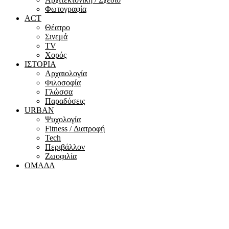
Φωτογραφία
ACT
Θέατρο
Σινεμά
ΤV
Χορός
ΙΣΤΟΡΙΑ
Αρχαιολογία
Φιλοσοφία
Γλώσσα
Παραδόσεις
URBAN
Ψυχολογία
Fitness / Διατροφή
Tech
Περιβάλλον
Ζωοφιλία
ΟΜΑΔΑ