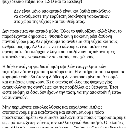
ψυχεδελικό ταξίδι του LSD και το Ecstasy!
Δεν είναι μόνο υποκριτικό είναι και βαθιά επικίνδυνο
να αρνούμαστε την ευρύτατη διακίνηση ναρκωτικών
στο χώρο της νύχτας και του θεάματος.
Δεν πρόκειται για αστικό μύθο, Όλοι το ψιθυρίζουν αλλά λίγοι το
παραδέχονται δημοσίως. Φυσικά και η κοκαϊνη ρέει άφθονη
παντού γύρω μας. Δεν ρίχνουμε το ανάθεμα στη νύχτα και τους
ανθρώπους της, Αλλά πώς να το κάνουμε, είναι αστείο να
αρνιόμαστε ότι υπάρχουν λόγοι που αυξάνουν τις πιθανότητες
κατανάλωσης ναρκωτικών σε αυτούς τους χώρους.
Η δήθεν ανάγκη για διατήρηση υψηλών επαγγελματικών
ταχυτήτων όταν έρχεται η κατάρρευση. Η διατήρηση του κεφιού σε
κορυφαία επίπεδα όταν η διάθεση δεν ανταποκρίνεται. Αφορμές
και αιτιάσεις υπάρχουν. Κι ο στενός κύκλος της ψυχαγωγίας
ανακυκλώνει τις συνήθειες και τις προβάλλει ως θέσφατο. Έτσι
ώστε ακόμη κι όσοι δεν έχουν την τάση, να την αποκτούν ή έστω
να συναινούν.
Μην περιμένετε εύκολες λύσεις και ευχολόγια. Απλώς
αποτυπώνουμε μια κατάσταση και επισημαίνουμε πόσο
προσεκτικοί πρέπει να είμαστε απέναντι στο ποιους παρουσιάζουμε
ως πρότυπα, ξεπερνώντας τον καλλιτεχνικό θαυμασμό. Οι ελπίδες
μας, άλλωστε, για να σταματήσει να… “ασπρίζει” η νύχτα δεν είναι