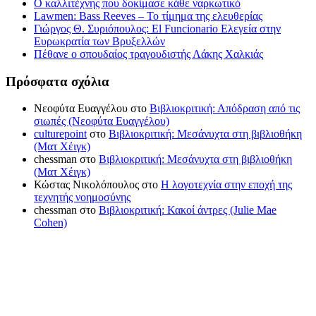
Ο καλλιτέχνης που δοκίμασε κάθε ναρκωτικό
Lawmen: Bass Reeves – Το τίμημα της ελευθερίας
Γιώργος Θ. Συριόπουλος: El Funcionario Ελεγεία στην
Ευρωκρατία των Βρυξελλών
Πέθανε ο σπουδαίος τραγουδιστής Λάκης Χαλκιάς
Πρόσφατα σχόλια
Νεοφύτα Ευαγγέλου
στο
Βιβλιοκριτική: Απόδραση από τις
σιωπές (Νεοφύτα Ευαγγέλου)
culturepoint
στο
Βιβλιοκριτική: Μεσάνυχτα στη βιβλιοθήκη
(Ματ Χέιγκ)
chessman
στο
Βιβλιοκριτική: Μεσάνυχτα στη βιβλιοθήκη
(Ματ Χέιγκ)
Κώστας Νικολόπουλος
στο
Η λογοτεχνία στην εποχή της
τεχνητής νοημοσύνης
chessman
στο
Βιβλιοκριτική: Κακοί άντρες (Julie Mae
Cohen)