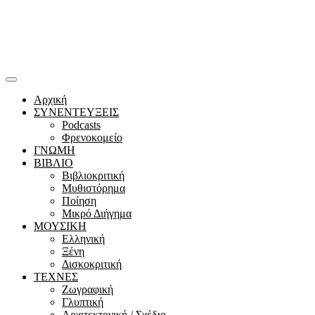
Αρχική
ΣΥΝΕΝΤΕΥΞΕΙΣ
Podcasts
Φρενοκομείο
ΓΝΩΜΗ
ΒΙΒΛΙΟ
Βιβλιοκριτική
Μυθιστόρημα
Ποίηση
Μικρό Διήγημα
ΜΟΥΣΙΚΗ
Ελληνική
Ξένη
Δισκοκριτική
ΤΕΧΝΕΣ
Ζωγραφική
Γλυπτική
Αρχιτεκτονική / Σχέδιο