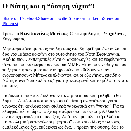
Ο Νότης και η “άσπρη νύχτα”!
Share on Facebook
Share on Twitter
Share on Linkedin
Share on
Pinterest
Γράφει ο
Κωνσταντίνος Μανίκας
, Οικονομολόγος – Ψυχολόγος,
Συγγραφέας
Μην παριστάνουμε τους έκπληκτους επειδή βρέθηκε ένα όπλο και
δυο γραμμάρια κοκαΐνη στο αυτοκίνητο του Νότη Σφακιανάκη.
Ακόμα πιο… εκπληκτικές είναι οι δικαιολογίες και τα ευφάνταστα
σενάρια που κυκλοφορούν κάποια ΜΜΕ. Ήταν του… οδηγού που
τα ξέχασε ή των μυστικών υπηρεσιών που θέλουν να τον
ενοχοποιήσουν; Μήπως εμπλέκονται και οι εξωγήινοι, επειδή ο
Νότης κάνει “αποκαλύψεις” για την καταγωγή και το ρόλο τους στο
σύμπαν;
Τα δικαστήρια θα ξεδιαλύνουν το… μυστήριο και η αλήθεια θα
λάμψει. Αυτό που καταντά γραφικό είναι η αναστάτωση για το
γεγονός ότι κυκλοφορούν σκληρά ναρκωτικά στη “νύχτα”. Για τα
ελαφριά, λέμε τώρα, το έχουμε πάρει όλοι απόφαση. Άλλωστε
είναι διαχρονικές οι αποδείξεις. Από την προπολεμική αλλά και
μεταπολεμική κατανάλωση “χόρτου” που και ο ίδιος ο τωρινός
εμπλεκόμενος έχει εκθειάσει ως ένα… προϊόν της φύσης, έως το