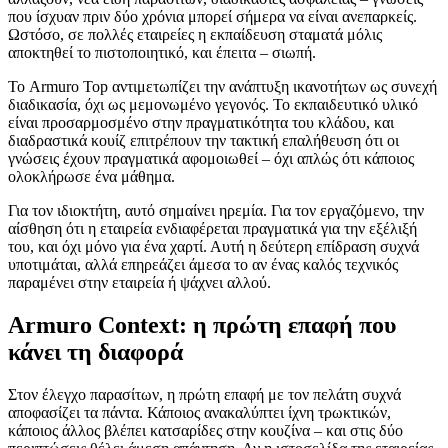
που ίσχυαν πριν δύο χρόνια μπορεί σήμερα να είναι ανεπαρκείς.
Ωστόσο, σε πολλές εταιρείες η εκπαίδευση σταματά μόλις
αποκτηθεί το πιστοποιητικό, και έπειτα – σιωπή.
Το Armuro Top αντιμετωπίζει την ανάπτυξη ικανοτήτων ως συνεχή
διαδικασία, όχι ως μεμονωμένο γεγονός. Το εκπαιδευτικό υλικό
είναι προσαρμοσμένο στην πραγματικότητα του κλάδου, και
διαδραστικά κουίζ επιτρέπουν την τακτική επαλήθευση ότι οι
γνώσεις έχουν πραγματικά αφομοιωθεί – όχι απλώς ότι κάποιος
ολοκλήρωσε ένα μάθημα.
Για τον ιδιοκτήτη, αυτό σημαίνει ηρεμία. Για τον εργαζόμενο, την
αίσθηση ότι η εταιρεία ενδιαφέρεται πραγματικά για την εξέλιξή
του, και όχι μόνο για ένα χαρτί. Αυτή η δεύτερη επίδραση συχνά
υποτιμάται, αλλά επηρεάζει άμεσα το αν ένας καλός τεχνικός
παραμένει στην εταιρεία ή ψάχνει αλλού.
Armuro Context: η πρώτη επαφή που
κάνει τη διαφορά
Στον έλεγχο παρασίτων, η πρώτη επαφή με τον πελάτη συχνά
αποφασίζει τα πάντα. Κάποιος ανακαλύπτει ίχνη τρωκτικών,
κάποιος άλλος βλέπει κατσαρίδες στην κουζίνα – και στις δύο