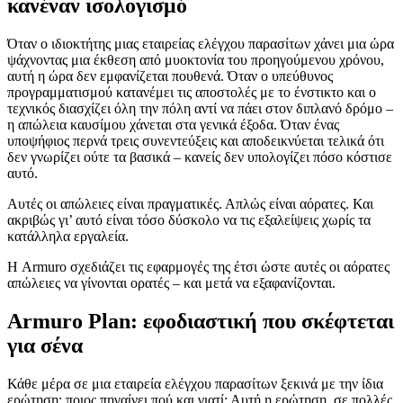
κανέναν ισολογισμό
Όταν ο ιδιοκτήτης μιας εταιρείας ελέγχου παρασίτων χάνει μια ώρα
ψάχνοντας μια έκθεση από μυοκτονία του προηγούμενου χρόνου,
αυτή η ώρα δεν εμφανίζεται πουθενά. Όταν ο υπεύθυνος
προγραμματισμού κατανέμει τις αποστολές με το ένστικτο και ο
τεχνικός διασχίζει όλη την πόλη αντί να πάει στον διπλανό δρόμο –
η απώλεια καυσίμου χάνεται στα γενικά έξοδα. Όταν ένας
υποψήφιος περνά τρεις συνεντεύξεις και αποδεικνύεται τελικά ότι
δεν γνωρίζει ούτε τα βασικά – κανείς δεν υπολογίζει πόσο κόστισε
αυτό.
Αυτές οι απώλειες είναι πραγματικές. Απλώς είναι αόρατες. Και
ακριβώς γι’ αυτό είναι τόσο δύσκολο να τις εξαλείψεις χωρίς τα
κατάλληλα εργαλεία.
Η Armuro σχεδιάζει τις εφαρμογές της έτσι ώστε αυτές οι αόρατες
απώλειες να γίνονται ορατές – και μετά να εξαφανίζονται.
Armuro Plan: εφοδιαστική που σκέφτεται
για σένα
Κάθε μέρα σε μια εταιρεία ελέγχου παρασίτων ξεκινά με την ίδια
ερώτηση: ποιος πηγαίνει πού και γιατί; Αυτή η ερώτηση, σε πολλές