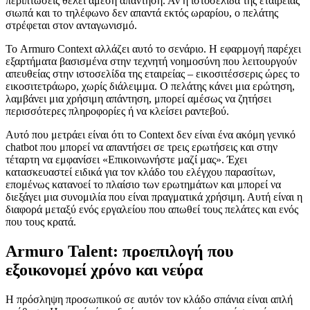
περιπτώσεις θέλει άμεση απάντηση. Αν η ιστοσελίδα της εταιρείας
σιωπά και το τηλέφωνο δεν απαντά εκτός ωραρίου, ο πελάτης
στρέφεται στον ανταγωνισμό.
Το Armuro Context αλλάζει αυτό το σενάριο. Η εφαρμογή παρέχει
εξαρτήματα βασισμένα στην τεχνητή νοημοσύνη που λειτουργούν
απευθείας στην ιστοσελίδα της εταιρείας – εικοσιτέσσερις ώρες το
εικοσιτετράωρο, χωρίς διάλειμμα. Ο πελάτης κάνει μια ερώτηση,
λαμβάνει μια χρήσιμη απάντηση, μπορεί αμέσως να ζητήσει
περισσότερες πληροφορίες ή να κλείσει ραντεβού.
Αυτό που μετράει είναι ότι το Context δεν είναι ένα ακόμη γενικό
chatbot που μπορεί να απαντήσει σε τρεις ερωτήσεις και στην
τέταρτη να εμφανίσει «Επικοινωνήστε μαζί μας». Έχει
κατασκευαστεί ειδικά για τον κλάδο του ελέγχου παρασίτων,
επομένως κατανοεί το πλαίσιο των ερωτημάτων και μπορεί να
διεξάγει μια συνομιλία που είναι πραγματικά χρήσιμη. Αυτή είναι η
διαφορά μεταξύ ενός εργαλείου που απωθεί τους πελάτες και ενός
που τους κρατά.
Armuro Talent: προεπιλογή που
εξοικονομεί χρόνο και νεύρα
Η πρόσληψη προσωπικού σε αυτόν τον κλάδο σπάνια είναι απλή