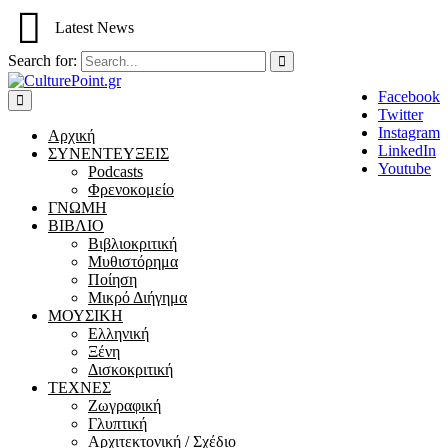
Latest News
Search for:
Facebook
Twitter
Instagram
Αρχική
LinkedIn
ΣΥΝΕΝΤΕΥΞΕΙΣ
Youtube
Podcasts
Φρενοκομείο
ΓΝΩΜΗ
ΒΙΒΛΙΟ
Βιβλιοκριτική
Μυθιστόρημα
Ποίηση
Μικρό Διήγημα
ΜΟΥΣΙΚΗ
Ελληνική
Ξένη
Δισκοκριτική
ΤΕΧΝΕΣ
Ζωγραφική
Γλυπτική
Αρχιτεκτονική / Σχέδιο