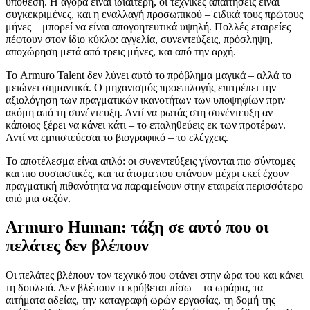
υπόθεση. Η αγορά είναι ιδιαίτερη, οι τεχνικές απαιτήσεις είναι
συγκεκριμένες, και η εναλλαγή προσωπικού – ειδικά τους πρώτους
μήνες – μπορεί να είναι απογοητευτικά υψηλή. Πολλές εταιρείες
πέφτουν στον ίδιο κύκλο: αγγελία, συνεντεύξεις, πρόσληψη,
αποχώρηση μετά από τρεις μήνες, και από την αρχή.
Το Armuro Talent δεν λύνει αυτό το πρόβλημα μαγικά – αλλά το
μειώνει σημαντικά. Ο μηχανισμός προεπιλογής επιτρέπει την
αξιολόγηση των πραγματικών ικανοτήτων των υποψηφίων πριν
ακόμη από τη συνέντευξη. Αντί να ρωτάς στη συνέντευξη αν
κάποιος ξέρει να κάνει κάτι – το επαληθεύεις εκ των προτέρων.
Αντί να εμπιστεύεσαι το βιογραφικό – το ελέγχεις.
Το αποτέλεσμα είναι απλό: οι συνεντεύξεις γίνονται πιο σύντομες
και πιο ουσιαστικές, και τα άτομα που φτάνουν μέχρι εκεί έχουν
πραγματική πιθανότητα να παραμείνουν στην εταιρεία περισσότερο
από μια σεζόν.
Armuro Human: τάξη σε αυτό που οι
πελάτες δεν βλέπουν
Οι πελάτες βλέπουν τον τεχνικό που φτάνει στην ώρα του και κάνει
τη δουλειά. Δεν βλέπουν τι κρύβεται πίσω – τα ωράρια, τα
αιτήματα αδείας, την καταγραφή ωρών εργασίας, τη δομή της