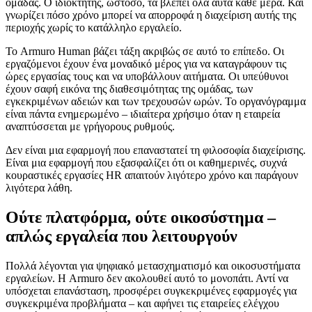
ομάδας. Ο ιδιοκτήτης, ωστόσο, τα βλέπει όλα αυτά κάθε μέρα. Και
γνωρίζει πόσο χρόνο μπορεί να απορροφά η διαχείριση αυτής της
περιοχής χωρίς το κατάλληλο εργαλείο.
Το Armuro Human βάζει τάξη ακριβώς σε αυτό το επίπεδο. Οι
εργαζόμενοι έχουν ένα μοναδικό μέρος για να καταγράφουν τις
ώρες εργασίας τους και να υποβάλλουν αιτήματα. Οι υπεύθυνοι
έχουν σαφή εικόνα της διαθεσιμότητας της ομάδας, των
εγκεκριμένων αδειών και των τρεχουσών ωρών. Το οργανόγραμμα
είναι πάντα ενημερωμένο – ιδιαίτερα χρήσιμο όταν η εταιρεία
αναπτύσσεται με γρήγορους ρυθμούς.
Δεν είναι μια εφαρμογή που επαναστατεί τη φιλοσοφία διαχείρισης.
Είναι μια εφαρμογή που εξασφαλίζει ότι οι καθημερινές, συχνά
κουραστικές εργασίες HR απαιτούν λιγότερο χρόνο και παράγουν
λιγότερα λάθη.
Ούτε πλατφόρμα, ούτε οικοσύστημα –
απλώς εργαλεία που λειτουργούν
Πολλά λέγονται για ψηφιακό μετασχηματισμό και οικοσυστήματα
εργαλείων. Η Armuro δεν ακολουθεί αυτό το μονοπάτι. Αντί να
υπόσχεται επανάσταση, προσφέρει συγκεκριμένες εφαρμογές για
συγκεκριμένα προβλήματα – και αφήνει τις εταιρείες ελέγχου