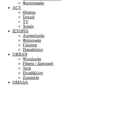
Φωτογραφία
ACT
Θέατρο
Σινεμά
ΤV
Χορός
ΙΣΤΟΡΙΑ
Αρχαιολογία
Φιλοσοφία
Γλώσσα
Παραδόσεις
URBAN
Ψυχολογία
Fitness / Διατροφή
Tech
Περιβάλλον
Ζωοφιλία
ΟΜΑΔΑ