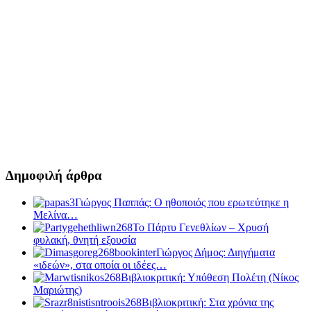
Δημοφιλή άρθρα
Γιώργος Παππάς: Ο ηθοποιός που ερωτεύτηκε η
Μελίνα…
Το Πάρτυ Γενεθλίων – Χρυσή
φυλακή, θνητή εξουσία
Γιώργος Δήμος: Διηγήματα
«ιδεών», στα οποία οι ιδέες…
Βιβλιοκριτική: Υπόθεση Πολέτη (Νίκος
Μαριώτης)
Βιβλιοκριτική: Στα χρόνια της