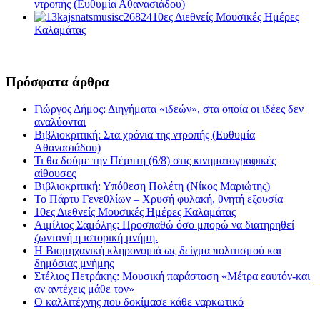
ντροπής (Ευθυμία Αθανασιάδου)
10ες Διεθνείς Μουσικές Ημέρες
Καλαμάτας
Πρόσφατα άρθρα
Γιώργος Δήμος: Διηγήματα «ιδεών», στα οποία οι ιδέες δεν
αναλύονται
Βιβλιοκριτική: Στα χρόνια της ντροπής (Ευθυμία
Αθανασιάδου)
Τι θα δούμε την Πέμπτη (6/8) στις κινηματογραφικές
αίθουσες
Βιβλιοκριτική: Υπόθεση Πολέτη (Νίκος Μαριώτης)
Το Πάρτυ Γενεθλίων – Χρυσή φυλακή, θνητή εξουσία
10ες Διεθνείς Μουσικές Ημέρες Καλαμάτας
Αιμίλιος Σαμόλης: Προσπαθώ όσο μπορώ να διατηρηθεί
ζωντανή η ιστορική μνήμη.
Η Βιομηχανική κληρονομιά ως δείγμα πολιτισμού και
δημόσιας μνήμης
Στέλιος Πετράκης: Μουσική παράσταση «Μέτρα εαυτόν-και
αν αντέχεις μάθε τον»
Ο καλλιτέχνης που δοκίμασε κάθε ναρκωτικό