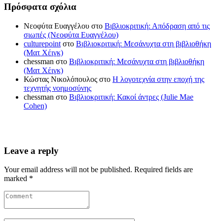
Πρόσφατα σχόλια
Νεοφύτα Ευαγγέλου
στο
Βιβλιοκριτική: Απόδραση από τις
σιωπές (Νεοφύτα Ευαγγέλου)
culturepoint
στο
Βιβλιοκριτική: Μεσάνυχτα στη βιβλιοθήκη
(Ματ Χέιγκ)
chessman
στο
Βιβλιοκριτική: Μεσάνυχτα στη βιβλιοθήκη
(Ματ Χέιγκ)
Κώστας Νικολόπουλος
στο
Η λογοτεχνία στην εποχή της
τεχνητής νοημοσύνης
chessman
στο
Βιβλιοκριτική: Κακοί άντρες (Julie Mae
Cohen)
Leave a reply
Your email address will not be published. Required fields are
marked *