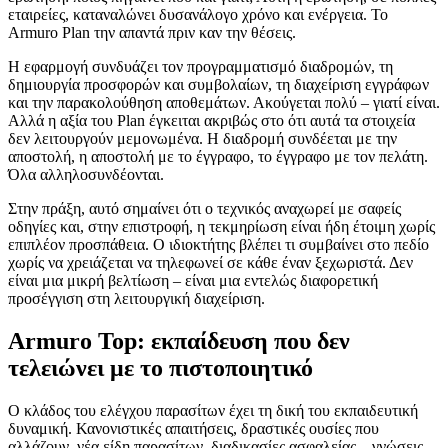
εταιρείες, καταναλώνει δυσανάλογο χρόνο και ενέργεια. Το
Armuro Plan την απαντά πριν καν την θέσεις.
Η εφαρμογή συνδυάζει τον προγραμματισμό διαδρομών, τη
δημιουργία προσφορών και συμβολαίων, τη διαχείριση εγγράφων
και την παρακολούθηση αποθεμάτων. Ακούγεται πολύ – γιατί είναι.
Αλλά η αξία του Plan έγκειται ακριβώς στο ότι αυτά τα στοιχεία
δεν λειτουργούν μεμονωμένα. Η διαδρομή συνδέεται με την
αποστολή, η αποστολή με το έγγραφο, το έγγραφο με τον πελάτη.
Όλα αλληλοσυνδέονται.
Στην πράξη, αυτό σημαίνει ότι ο τεχνικός αναχωρεί με σαφείς
οδηγίες και, στην επιστροφή, η τεκμηρίωση είναι ήδη έτοιμη χωρίς
επιπλέον προσπάθεια. Ο ιδιοκτήτης βλέπει τι συμβαίνει στο πεδίο
χωρίς να χρειάζεται να τηλεφωνεί σε κάθε έναν ξεχωριστά. Δεν
είναι μια μικρή βελτίωση – είναι μια εντελώς διαφορετική
προσέγγιση στη λειτουργική διαχείριση.
Armuro Top: εκπαίδευση που δεν
τελειώνει με το πιστοποιητικό
Ο κλάδος του ελέγχου παρασίτων έχει τη δική του εκπαιδευτική
δυναμική. Κανονιστικές απαιτήσεις, δραστικές ουσίες που
αλλάζουν, νέα είδη παρασίτων, διαδικασίες ασφαλείας – γνώσεις