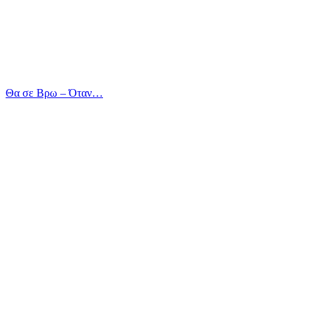
Θα σε Βρω – Όταν…