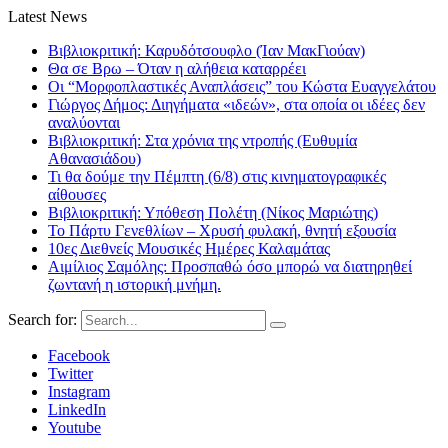
Latest News
Βιβλιοκριτική: Καρυδότσουφλο (Ίαν ΜακΓιούαν)
Θα σε Βρω – Όταν η αλήθεια καταρρέει
Οι “Μορφοπλαστικές Αναπλάσεις” του Κώστα Ευαγγελάτου
Γιώργος Δήμος: Διηγήματα «ιδεών», στα οποία οι ιδέες δεν
αναλύονται
Βιβλιοκριτική: Στα χρόνια της ντροπής (Ευθυμία
Αθανασιάδου)
Τι θα δούμε την Πέμπτη (6/8) στις κινηματογραφικές
αίθουσες
Βιβλιοκριτική: Υπόθεση Πολέτη (Νίκος Μαριώτης)
Το Πάρτυ Γενεθλίων – Χρυσή φυλακή, θνητή εξουσία
10ες Διεθνείς Μουσικές Ημέρες Καλαμάτας
Αιμίλιος Σαμόλης: Προσπαθώ όσο μπορώ να διατηρηθεί
ζωντανή η ιστορική μνήμη.
Search for:
Facebook
Twitter
Instagram
LinkedIn
Youtube