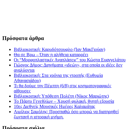
Πρόσφατα άρθρα
Βιβλιοκριτική: Καρυδότσουφλο (Ίαν ΜακΓιούαν)
Θα σε Βρω – Όταν η αλήθεια καταρρέει
Οι “Μορφοπλαστικές Αναπλάσεις” του Κώστα Ευαγγελάτου
Γιώργος Δήμος: Διηγήματα «ιδεών», στα οποία οι ιδέες δεν
αναλύονται
Βιβλιοκριτική: Στα χρόνια της ντροπής (Ευθυμία
Αθανασιάδου)
Τι θα δούμε την Πέμπτη (6/8) στις κινηματογραφικές
αίθουσες
Βιβλιοκριτική: Υπόθεση Πολέτη (Νίκος Μαριώτης)
Το Πάρτυ Γενεθλίων – Χρυσή φυλακή, θνητή εξουσία
10ες Διεθνείς Μουσικές Ημέρες Καλαμάτας
Αιμίλιος Σαμόλης: Προσπαθώ όσο μπορώ να διατηρηθεί
ζωντανή η ιστορική μνήμη.
Πρόσφατα σχόλια