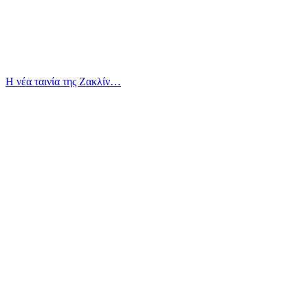
Η νέα ταινία της Ζακλίν…