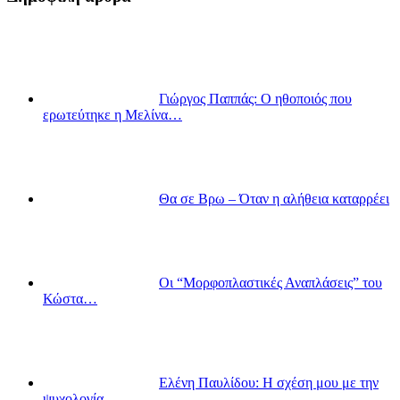
Γιώργος Παππάς: Ο ηθοποιός που
ερωτεύτηκε η Μελίνα…
Θα σε Βρω – Όταν η αλήθεια καταρρέει
Οι “Μορφοπλαστικές Αναπλάσεις” του
Κώστα…
Ελένη Παυλίδου: Η σχέση μου με την
ψυχολογία…