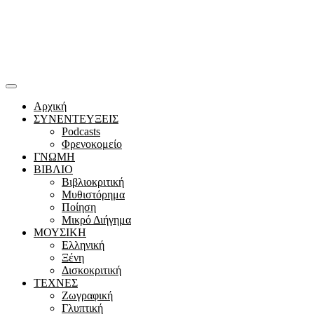
Αρχική
ΣΥΝΕΝΤΕΥΞΕΙΣ
Podcasts
Φρενοκομείο
ΓΝΩΜΗ
ΒΙΒΛΙΟ
Βιβλιοκριτική
Μυθιστόρημα
Ποίηση
Μικρό Διήγημα
ΜΟΥΣΙΚΗ
Ελληνική
Ξένη
Δισκοκριτική
ΤΕΧΝΕΣ
Ζωγραφική
Γλυπτική