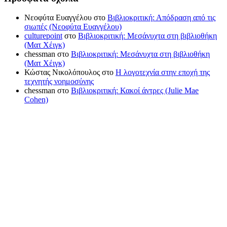
Νεοφύτα Ευαγγέλου
στο
Βιβλιοκριτική: Απόδραση από τις
σιωπές (Νεοφύτα Ευαγγέλου)
culturepoint
στο
Βιβλιοκριτική: Μεσάνυχτα στη βιβλιοθήκη
(Ματ Χέιγκ)
chessman
στο
Βιβλιοκριτική: Μεσάνυχτα στη βιβλιοθήκη
(Ματ Χέιγκ)
Κώστας Νικολόπουλος
στο
Η λογοτεχνία στην εποχή της
τεχνητής νοημοσύνης
chessman
στο
Βιβλιοκριτική: Κακοί άντρες (Julie Mae
Cohen)