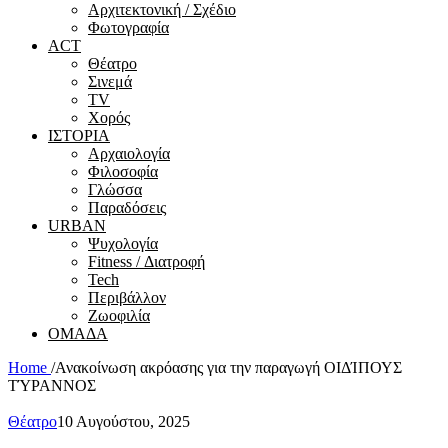
Αρχιτεκτονική / Σχέδιο
Φωτογραφία
ACT
Θέατρο
Σινεμά
ΤV
Χορός
ΙΣΤΟΡΙΑ
Αρχαιολογία
Φιλοσοφία
Γλώσσα
Παραδόσεις
URBAN
Ψυχολογία
Fitness / Διατροφή
Tech
Περιβάλλον
Ζωοφιλία
ΟΜΑΔΑ
Home
/
Ανακοίνωση ακρόασης για την παραγωγή ΟΙΔΊΠΟΥΣ
ΤΎΡΑΝΝΟΣ
Θέατρο
10 Αυγούστου, 2025