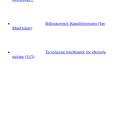
Βιβλιοκριτική: Καρυδότσουφλο (Ίαν
ΜακΓιούαν)
Τα νούμερα τηλεθέασης της χθεσινής
ημέρας (11/5)