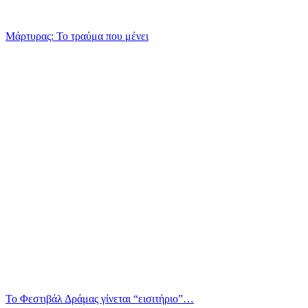
Μάρτυρας: Το τραύμα που μένει
Το Φεστιβάλ Δράμας γίνεται “εισιτήριο”…