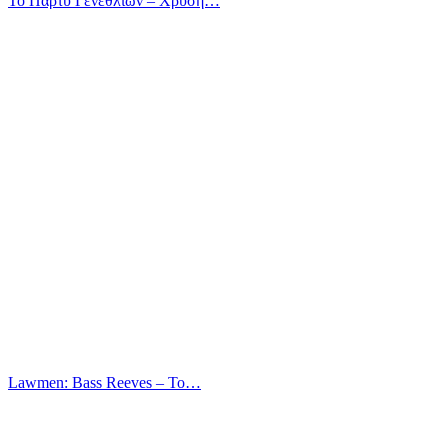
Το Πάρτυ Γενεθλίων – Χρυσή…
Lawmen: Bass Reeves – Το…