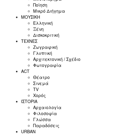
Ποίηση
Μικρό Διήγημα
ΜΟΥΣΙΚΗ
Ελληνική
Ξένη
Δισκοκριτική
ΤΕΧΝΕΣ
Ζωγραφική
Γλυπτική
Αρχιτεκτονική / Σχέδιο
Φωτογραφία
ACT
Θέατρο
Σινεμά
ΤV
Χορός
ΙΣΤΟΡΙΑ
Αρχαιολογία
Φιλοσοφία
Γλώσσα
Παραδόσεις
URBAN