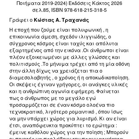
Ποιήματα 2019-2024) Εκδόσεις Κάκτος 2026
σελ.85, ISBN 978-618-215-318-5
Γράφει o
Κώστας Α. Τραχανάς
Η εποχή που ζούμε είναι πολυφωνική , η
επικοινωνία άμεση, σχεδόν ιλιγγιώδης, ο
σύγχρονος κόσμος είναι ταχύς και απόλυτα
εξαρτημένος από την εικόνα .Οι άνθρωποι είναι
πλέον εξοικειωμένοι με άλλες γλώσσες και
πολιτισμούς .Το μήνυμα τρέχει από τη μία οθόνη
στην άλλη δίχως να χρειάζεται πια ο
διαμεσολαβητής , ο χρόνος ή η αποκωδικοποίηση.
Οι σκέψεις έγιναν γρήγορες, οι ανάγκες υλικές
και η ανθρώπινη αγωνία εφήμερη. Φαίνεται
πως ο άνθρωπος με το μεγάλο εγώ
προσαρμόζεται σε έναν κόσμο ολοένα πιο
τεχνοκρατικό, λιγότερο ρομαντικό , όπου ίσως
να μην υπάρχει χώρος για λυρισμό. Κι αν είναι
έτσι, αναπόφευκτα προκύπτει το ερώτημα :
έμεινε καθόλου χώρος για την ποίηση ; Μπορούν
οι ποιητές να προλάβουν την πραγματικότητα