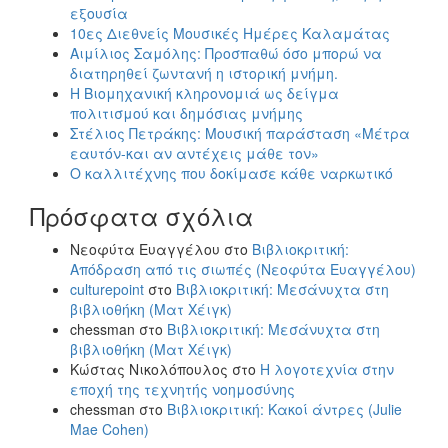
εξουσία
10ες Διεθνείς Μουσικές Ημέρες Καλαμάτας
Αιμίλιος Σαμόλης: Προσπαθώ όσο μπορώ να
διατηρηθεί ζωντανή η ιστορική μνήμη.
Η Βιομηχανική κληρονομιά ως δείγμα
πολιτισμού και δημόσιας μνήμης
Στέλιος Πετράκης: Μουσική παράσταση «Μέτρα
εαυτόν-και αν αντέχεις μάθε τον»
Ο καλλιτέχνης που δοκίμασε κάθε ναρκωτικό
Πρόσφατα σχόλια
Νεοφύτα Ευαγγέλου
στο
Βιβλιοκριτική:
Απόδραση από τις σιωπές (Νεοφύτα Ευαγγέλου)
culturepoint
στο
Βιβλιοκριτική: Μεσάνυχτα στη
βιβλιοθήκη (Ματ Χέιγκ)
chessman
στο
Βιβλιοκριτική: Μεσάνυχτα στη
βιβλιοθήκη (Ματ Χέιγκ)
Κώστας Νικολόπουλος
στο
Η λογοτεχνία στην
εποχή της τεχνητής νοημοσύνης
chessman
στο
Βιβλιοκριτική: Κακοί άντρες (Julie
Mae Cohen)