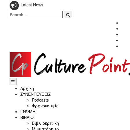
Latest News
Search
for:
Fac
Twitt
Inst
Link
Yout
Αρχική
ΣΥΝΕΝΤΕΥΞΕΙΣ
Podcasts
Φρενοκομείο
ΓΝΩΜΗ
ΒΙΒΛΙΟ
Βιβλιοκριτική
Μυθιστόρημα