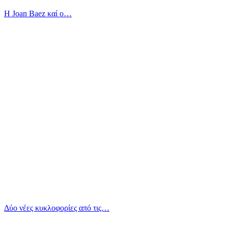
Η Joan Baez καί ο…
Δύο νέες κυκλοφορίες από τις…