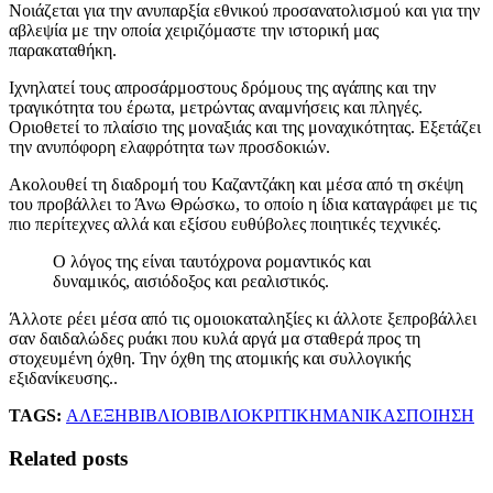
Νοιάζεται για την ανυπαρξία εθνικού προσανατολισμού και για την
αβλεψία με την οποία χειριζόμαστε την ιστορική μας
παρακαταθήκη.
Ιχνηλατεί τους απροσάρμοστους δρόμους της αγάπης και την
τραγικότητα του έρωτα, μετρώντας αναμνήσεις και πληγές.
Οριοθετεί το πλαίσιο της μοναξιάς και της μοναχικότητας. Εξετάζει
την ανυπόφορη ελαφρότητα των προσδοκιών.
Ακολουθεί τη διαδρομή του Καζαντζάκη και μέσα από τη σκέψη
του προβάλλει το Άνω Θρώσκω, το οποίο η ίδια καταγράφει με τις
πιο περίτεχνες αλλά και εξίσου ευθύβολες ποιητικές τεχνικές.
Ο λόγος της είναι ταυτόχρονα ρομαντικός και
δυναμικός, αισιόδοξος και ρεαλιστικός.
Άλλοτε ρέει μέσα από τις ομοιοκαταληξίες κι άλλοτε ξεπροβάλλει
σαν δαιδαλώδες ρυάκι που κυλά αργά μα σταθερά προς τη
στοχευμένη όχθη. Την όχθη της ατομικής και συλλογικής
εξιδανίκευσης..
TAGS:
ΑΛΕΞΗ
ΒΙΒΛΙΟ
ΒΙΒΛΙΟΚΡΙΤΙΚΗ
ΜΑΝΙΚΑΣ
ΠΟΙΗΣΗ
Related posts