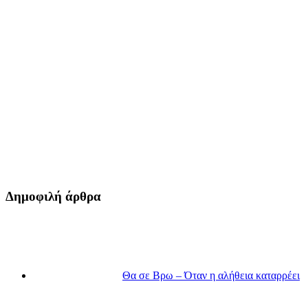
Δημοφιλή άρθρα
Θα σε Βρω – Όταν η αλήθεια καταρρέει