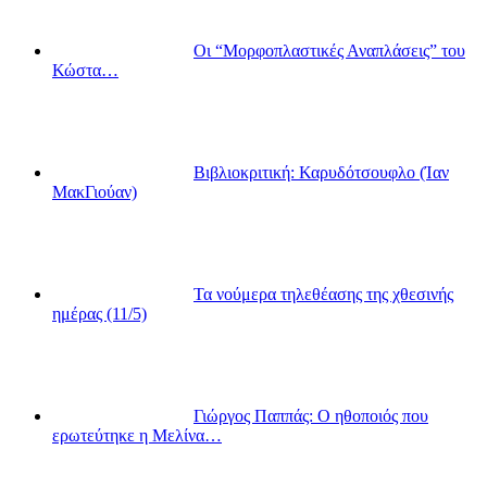
Οι “Μορφοπλαστικές Αναπλάσεις” του
Κώστα…
Βιβλιοκριτική: Καρυδότσουφλο (Ίαν
ΜακΓιούαν)
Τα νούμερα τηλεθέασης της χθεσινής
ημέρας (11/5)
Γιώργος Παππάς: Ο ηθοποιός που
ερωτεύτηκε η Μελίνα…