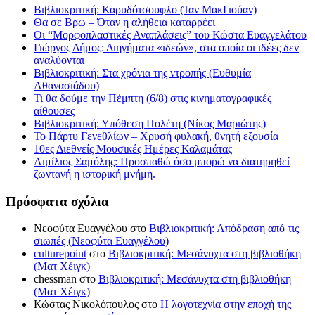
Βιβλιοκριτική: Καρυδότσουφλο (Ίαν ΜακΓιούαν)
Θα σε Βρω – Όταν η αλήθεια καταρρέει
Οι “Μορφοπλαστικές Αναπλάσεις” του Κώστα Ευαγγελάτου
Γιώργος Δήμος: Διηγήματα «ιδεών», στα οποία οι ιδέες δεν
αναλύονται
Βιβλιοκριτική: Στα χρόνια της ντροπής (Ευθυμία
Αθανασιάδου)
Τι θα δούμε την Πέμπτη (6/8) στις κινηματογραφικές
αίθουσες
Βιβλιοκριτική: Υπόθεση Πολέτη (Νίκος Μαριώτης)
Το Πάρτυ Γενεθλίων – Χρυσή φυλακή, θνητή εξουσία
10ες Διεθνείς Μουσικές Ημέρες Καλαμάτας
Αιμίλιος Σαμόλης: Προσπαθώ όσο μπορώ να διατηρηθεί
ζωντανή η ιστορική μνήμη.
Πρόσφατα σχόλια
Νεοφύτα Ευαγγέλου
στο
Βιβλιοκριτική: Απόδραση από τις
σιωπές (Νεοφύτα Ευαγγέλου)
culturepoint
στο
Βιβλιοκριτική: Μεσάνυχτα στη βιβλιοθήκη
(Ματ Χέιγκ)
chessman
στο
Βιβλιοκριτική: Μεσάνυχτα στη βιβλιοθήκη
(Ματ Χέιγκ)
Κώστας Νικολόπουλος
στο
Η λογοτεχνία στην εποχή της