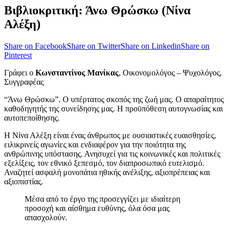
Βιβλιοκριτική: Άνω Θρώσκω (Νίνα
Αλέξη)
Share on Facebook
Share on Twitter
Share on Linkedin
Share on
Pinterest
Γράφει ο
Κωνσταντίνος Μανίκας
, Οικονομολόγος – Ψυχολόγος,
Συγγραφέας
“Άνω Θρώσκω”. Ο υπέρτατος σκοπός της ζωή μας. Ο απαραίτητος
καθοδηγητής της συνείδησης μας. Η προϋπόθεση αυτογνωσίας και
αυτοπεποίθησης.
Η Νίνα Αλέξη είναι ένας άνθρωπος με ουσιαστικές ευαισθησίες,
ειλικρινείς αγωνίες και ενδιαφέρον για την ποιότητα της
ανθρώπινης υπόστασης. Ανησυχεί για τις κοινωνικές και πολιτικές
εξελίξεις, τον εθνικό ξεπεσμό, τον διαπροσωπικό ευτελισμό.
Αναζητεί ασφαλή μονοπάτια ηθικής ανέλιξης, αξιοπρέπειας και
αξιοπιστίας.
Μέσα από το έργο της προσεγγίζει με ιδιαίτερη
προσοχή και αίσθημα ευθύνης, όλα όσα μας
απασχολούν.