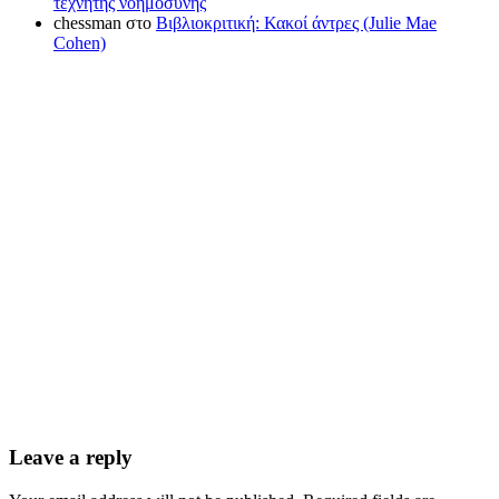
τεχνητής νοημοσύνης
chessman
στο
Βιβλιοκριτική: Κακοί άντρες (Julie Mae
Cohen)
Leave a reply