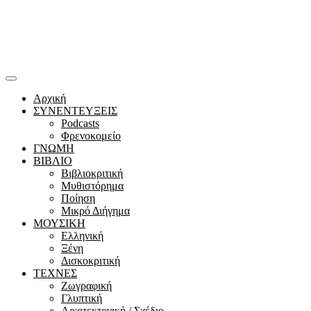
Αρχική
ΣΥΝΕΝΤΕΥΞΕΙΣ
Podcasts
Φρενοκομείο
ΓΝΩΜΗ
ΒΙΒΛΙΟ
Βιβλιοκριτική
Μυθιστόρημα
Ποίηση
Μικρό Διήγημα
ΜΟΥΣΙΚΗ
Ελληνική
Ξένη
Δισκοκριτική
ΤΕΧΝΕΣ
Ζωγραφική
Γλυπτική
Αρχιτεκτονική / Σχέδιο