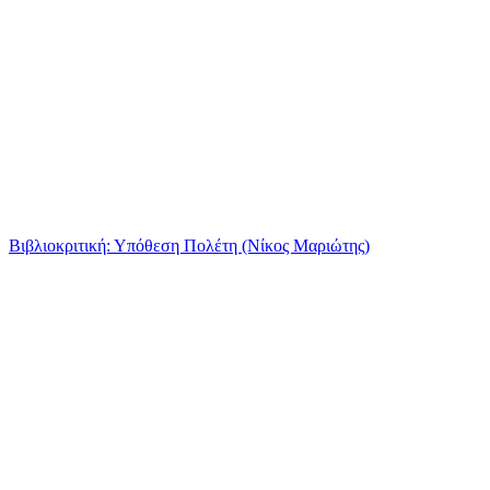
Βιβλιοκριτική: Υπόθεση Πολέτη (Νίκος Μαριώτης)