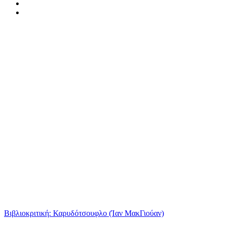
Βιβλιοκριτική: Καρυδότσουφλο (Ίαν ΜακΓιούαν)