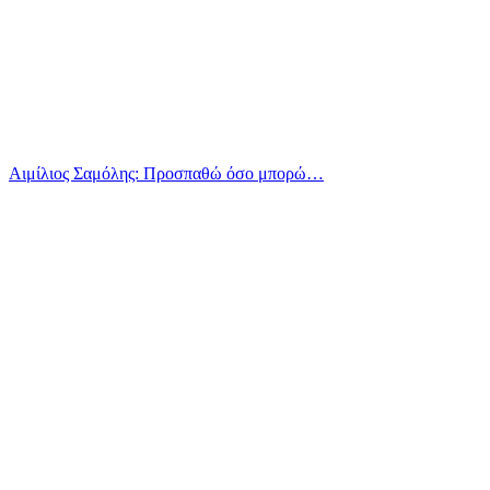
Αιμίλιος Σαμόλης: Προσπαθώ όσο μπορώ…