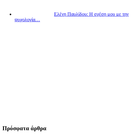
Ελένη Παυλίδου: Η σχέση μου με την
ψυχολογία…
Πρόσφατα άρθρα