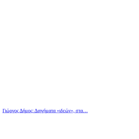
Γιώργος Δήμος: Διηγήματα «ιδεών», στα…