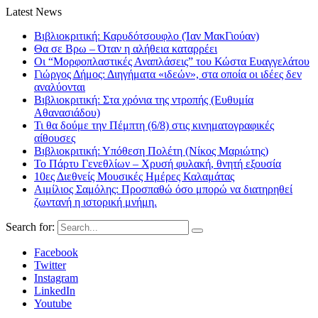
Latest News
Βιβλιοκριτική: Καρυδότσουφλο (Ίαν ΜακΓιούαν)
Θα σε Βρω – Όταν η αλήθεια καταρρέει
Οι “Μορφοπλαστικές Αναπλάσεις” του Κώστα Ευαγγελάτου
Γιώργος Δήμος: Διηγήματα «ιδεών», στα οποία οι ιδέες δεν
αναλύονται
Βιβλιοκριτική: Στα χρόνια της ντροπής (Ευθυμία
Αθανασιάδου)
Τι θα δούμε την Πέμπτη (6/8) στις κινηματογραφικές
αίθουσες
Βιβλιοκριτική: Υπόθεση Πολέτη (Νίκος Μαριώτης)
Το Πάρτυ Γενεθλίων – Χρυσή φυλακή, θνητή εξουσία
10ες Διεθνείς Μουσικές Ημέρες Καλαμάτας
Αιμίλιος Σαμόλης: Προσπαθώ όσο μπορώ να διατηρηθεί
ζωντανή η ιστορική μνήμη.
Search for:
Facebook
Twitter
Instagram
LinkedIn
Youtube