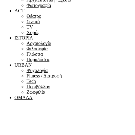
Φωτογραφία
ACT
Θέατρο
Σινεμά
ΤV
Χορός
ΙΣΤΟΡΙΑ
Αρχαιολογία
Φιλοσοφία
Γλώσσα
Παραδόσεις
URBAN
Ψυχολογία
Fitness / Διατροφή
Tech
Περιβάλλον
Ζωοφιλία
ΟΜΑΔΑ