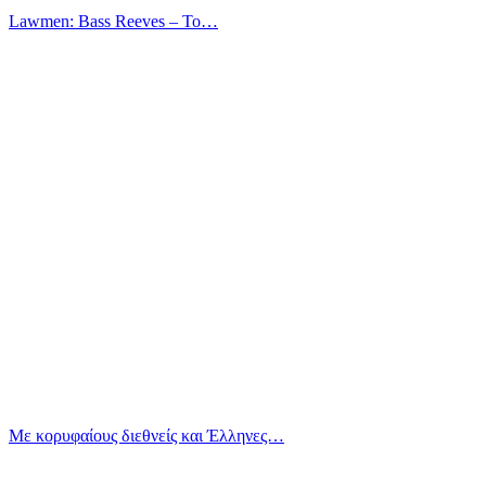
Lawmen: Bass Reeves – Το…
Με κορυφαίους διεθνείς και Έλληνες…