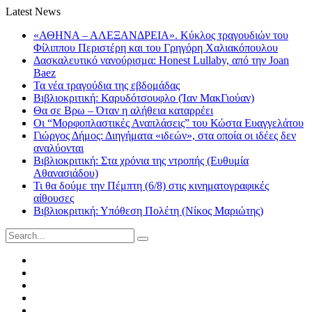
Latest News
«ΑΘΗΝΑ – ΑΛΕΞΑΝΔΡΕΙΑ». Κύκλος τραγουδιών του
Φίλιππου Περιστέρη και του Γρηγόρη Χαλιακόπουλου
Δασκαλευτικό νανούρισμα: Honest Lullaby, από την Joan
Baez
Τα νέα τραγούδια της εβδομάδας
Βιβλιοκριτική: Καρυδότσουφλο (Ίαν ΜακΓιούαν)
Θα σε Βρω – Όταν η αλήθεια καταρρέει
Οι “Μορφοπλαστικές Αναπλάσεις” του Κώστα Ευαγγελάτου
Γιώργος Δήμος: Διηγήματα «ιδεών», στα οποία οι ιδέες δεν
αναλύονται
Βιβλιοκριτική: Στα χρόνια της ντροπής (Ευθυμία
Αθανασιάδου)
Τι θα δούμε την Πέμπτη (6/8) στις κινηματογραφικές
αίθουσες
Βιβλιοκριτική: Υπόθεση Πολέτη (Νίκος Μαριώτης)
Search
for:
Facebook
Twitter
Instagram
LinkedIn
Youtube