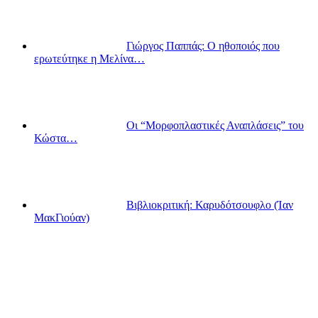
Γιώργος Παππάς: Ο ηθοποιός που
ερωτεύτηκε η Μελίνα…
Οι “Μορφοπλαστικές Αναπλάσεις” του
Κώστα…
Βιβλιοκριτική: Καρυδότσουφλο (Ίαν
ΜακΓιούαν)