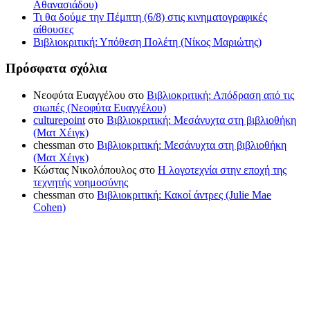
Αθανασιάδου)
Τι θα δούμε την Πέμπτη (6/8) στις κινηματογραφικές
αίθουσες
Βιβλιοκριτική: Υπόθεση Πολέτη (Νίκος Μαριώτης)
Πρόσφατα σχόλια
Νεοφύτα Ευαγγέλου
στο
Βιβλιοκριτική: Απόδραση από τις
σιωπές (Νεοφύτα Ευαγγέλου)
culturepoint
στο
Βιβλιοκριτική: Μεσάνυχτα στη βιβλιοθήκη
(Ματ Χέιγκ)
chessman
στο
Βιβλιοκριτική: Μεσάνυχτα στη βιβλιοθήκη
(Ματ Χέιγκ)
Κώστας Νικολόπουλος
στο
Η λογοτεχνία στην εποχή της
τεχνητής νοημοσύνης
chessman
στο
Βιβλιοκριτική: Κακοί άντρες (Julie Mae
Cohen)