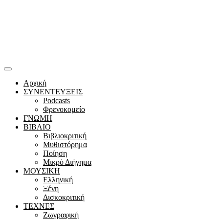
Αρχική
ΣΥΝΕΝΤΕΥΞΕΙΣ
Podcasts
Φρενοκομείο
ΓΝΩΜΗ
ΒΙΒΛΙΟ
Βιβλιοκριτική
Μυθιστόρημα
Ποίηση
Μικρό Διήγημα
ΜΟΥΣΙΚΗ
Ελληνική
Ξένη
Δισκοκριτική
ΤΕΧΝΕΣ
Ζωγραφική