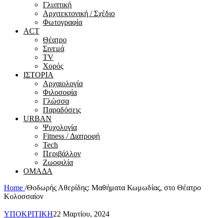
Γλυπτική
Αρχιτεκτονική / Σχέδιο
Φωτογραφία
ACT
Θέατρο
Σινεμά
ΤV
Χορός
ΙΣΤΟΡΙΑ
Αρχαιολογία
Φιλοσοφία
Γλώσσα
Παραδόσεις
URBAN
Ψυχολογία
Fitness / Διατροφή
Tech
Περιβάλλον
Ζωοφιλία
ΟΜΑΔΑ
Home
/
Θοδωρής Αθερίδης: Μαθήματα Κωμωδίας, στο Θέατρο
Κολοσσαίον
ΥΠΟΚΡΙΤΙΚΗ
22 Μαρτίου, 2024