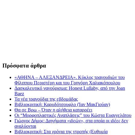
Πρόσφατα άρθρα
«ΑΘΗΝΑ – ΑΛΕΞΑΝΔΡΕΙΑ». Κύκλος τραγουδιών του
Φίλιππου Περιστέρη και του Γρηγόρη Χαλιακόπουλου
Δασκαλευτικό νανούρισμα: Honest Lullaby, από την Joan
Baez
Τα νέα τραγούδια της εβδομάδας
Βιβλιοκριτική: Καρυδότσουφλο (Ίαν ΜακΓιούαν)
Θα σε Βρω – Όταν η αλήθεια καταρρέει
Οι “Μορφοπλαστικές Αναπλάσεις” του Κώστα Ευαγγελάτου
Γιώργος Δήμος: Διηγήματα «ιδεών», στα οποία οι ιδέες δεν
αναλύονται
Βιβλιοκριτική: Στα χρόνια της ντροπής (Ευθυμία