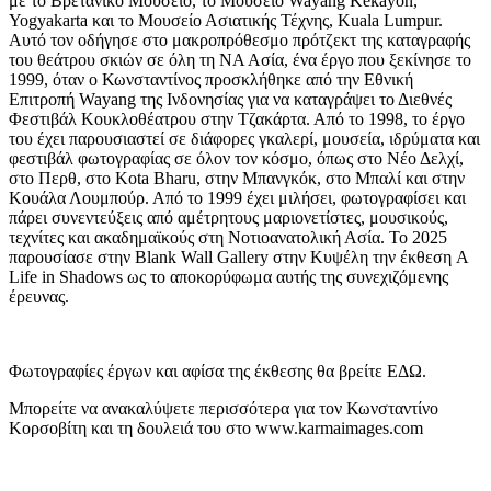
με το Βρετανικό Μουσείο, το Μουσείο Wayang Kekayon,
Yogyakarta και το Μουσείο Ασιατικής Τέχνης, Kuala Lumpur.
Αυτό τον οδήγησε στο μακροπρόθεσμο πρότζεκτ της καταγραφής
του θεάτρου σκιών σε όλη τη ΝΑ Ασία, ένα έργο που ξεκίνησε το
1999, όταν ο Κωνσταντίνος προσκλήθηκε από την Εθνική
Επιτροπή Wayang της Ινδονησίας για να καταγράψει το Διεθνές
Φεστιβάλ Κουκλοθέατρου στην Τζακάρτα. Από το 1998, το έργο
του έχει παρουσιαστεί σε διάφορες γκαλερί, μουσεία, ιδρύματα και
φεστιβάλ φωτογραφίας σε όλον τον κόσμο, όπως στο Νέο Δελχί,
στο Περθ, στο Kota Bharu, στην Μπανγκόκ, στο Μπαλί και στην
Κουάλα Λουμπούρ. Από το 1999 έχει μιλήσει, φωτογραφίσει και
πάρει συνεντεύξεις από αμέτρητους μαριονετίστες, μουσικούς,
τεχνίτες και ακαδημαϊκούς στη Νοτιοανατολική Ασία. Το 2025
παρουσίασε στην Blank Wall Gallery στην Κυψέλη την έκθεση A
Life in Shadows ως το αποκορύφωμα αυτής της συνεχιζόμενης
έρευνας.
Φωτογραφίες έργων και αφίσα της έκθεσης θα βρείτε ΕΔΩ.
Μπορείτε να ανακαλύψετε περισσότερα για τον Κωνσταντίνο
Κορσοβίτη και τη δουλειά του στο www.karmaimages.com