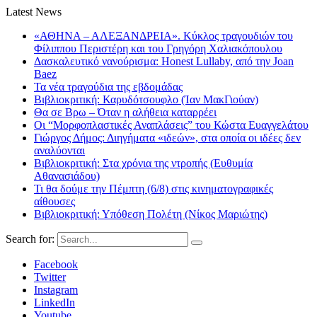
Latest News
«ΑΘΗΝΑ – ΑΛΕΞΑΝΔΡΕΙΑ». Κύκλος τραγουδιών του
Φίλιππου Περιστέρη και του Γρηγόρη Χαλιακόπουλου
Δασκαλευτικό νανούρισμα: Honest Lullaby, από την Joan
Baez
Τα νέα τραγούδια της εβδομάδας
Βιβλιοκριτική: Καρυδότσουφλο (Ίαν ΜακΓιούαν)
Θα σε Βρω – Όταν η αλήθεια καταρρέει
Οι “Μορφοπλαστικές Αναπλάσεις” του Κώστα Ευαγγελάτου
Γιώργος Δήμος: Διηγήματα «ιδεών», στα οποία οι ιδέες δεν
αναλύονται
Βιβλιοκριτική: Στα χρόνια της ντροπής (Ευθυμία
Αθανασιάδου)
Τι θα δούμε την Πέμπτη (6/8) στις κινηματογραφικές
αίθουσες
Βιβλιοκριτική: Υπόθεση Πολέτη (Νίκος Μαριώτης)
Search for:
Facebook
Twitter
Instagram
LinkedIn
Youtube