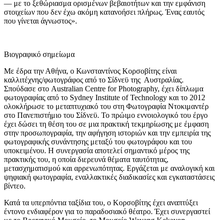
— με το ξεθώριασμα ορισμένων βεβαιοτήτων και την εμφάνιση
στοιχείων που δεν έχω ακόμη κατανοήσει πλήρως. Ένας εαυτός
που γίνεται άγνωστος».
Βιογραφικό σημείωμα
Με έδρα την Αθήνα, ο Κωνσταντίνος Κορσοβίτης είναι
καλλιτέχνης/φωτογράφος από το Σίδνεϋ της Αυστραλίας.
Σπούδασε στο Australian Centre for Photography, έχει δίπλωμα
φωτογραφίας από το Sydney Institute of Technology και το 2012
ολοκλήρωσε το μεταπτυχιακό του στη Φωτογραφία Ντοκιμαντέρ
στο Πανεπιστήμιο του Σίδνεϋ. Το πρώιμο εννοιολογικό του έργο
έχει δώσει τη θέση του σε μια πρακτική τεκμηρίωσης με έμφαση
στην προσωπογραφία, την αφήγηση ιστοριών και την εμπειρία της
φωτογραφικής συνάντησης μεταξύ του φωτογράφου και του
υποκειμένου. Η συνεργασία αποτελεί σημαντικό μέρος της
πρακτικής του, η οποία διερευνά θέματα ταυτότητας,
μετασχηματισμού και αρρενωπότητας. Εργάζεται με αναλογική και
ψηφιακή φωτογραφία, εναλλακτικές διαδικασίες και εγκαταστάσεις
βίντεο.
Κατά τα υπερπόντια ταξίδια του, ο Κορσοβίτης έχει αναπτύξει
έντονο ενδιαφέρον για το παραδοσιακό θέατρο. Έχει συνεργαστεί