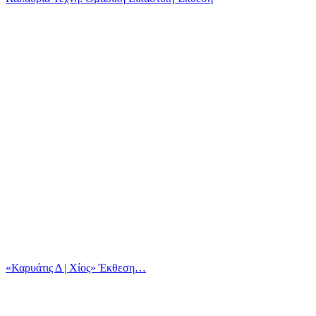
«Καρυάτις Δ | Χίος» Έκθεση…