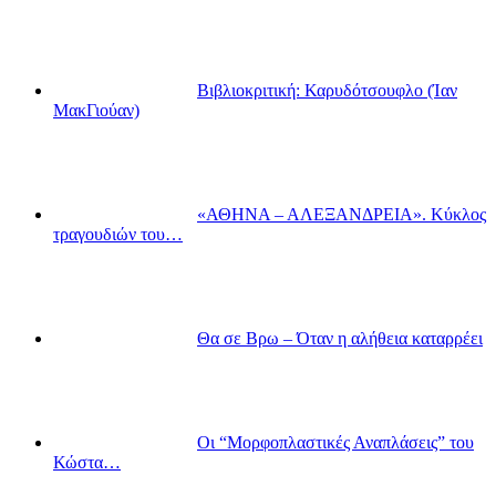
Βιβλιοκριτική: Καρυδότσουφλο (Ίαν
ΜακΓιούαν)
«ΑΘΗΝΑ – ΑΛΕΞΑΝΔΡΕΙΑ». Κύκλος
τραγουδιών του…
Θα σε Βρω – Όταν η αλήθεια καταρρέει
Οι “Μορφοπλαστικές Αναπλάσεις” του
Κώστα…