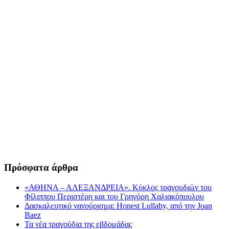
Πρόσφατα άρθρα
«ΑΘΗΝΑ – ΑΛΕΞΑΝΔΡΕΙΑ». Κύκλος τραγουδιών του
Φίλιππου Περιστέρη και του Γρηγόρη Χαλιακόπουλου
Δασκαλευτικό νανούρισμα: Honest Lullaby, από την Joan
Baez
Τα νέα τραγούδια της εβδομάδας