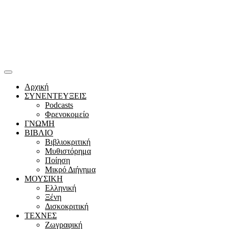
Αρχική
ΣΥΝΕΝΤΕΥΞΕΙΣ
Podcasts
Φρενοκομείο
ΓΝΩΜΗ
ΒΙΒΛΙΟ
Βιβλιοκριτική
Μυθιστόρημα
Ποίηση
Μικρό Διήγημα
ΜΟΥΣΙΚΗ
Ελληνική
Ξένη
Δισκοκριτική
ΤΕΧΝΕΣ
Ζωγραφική