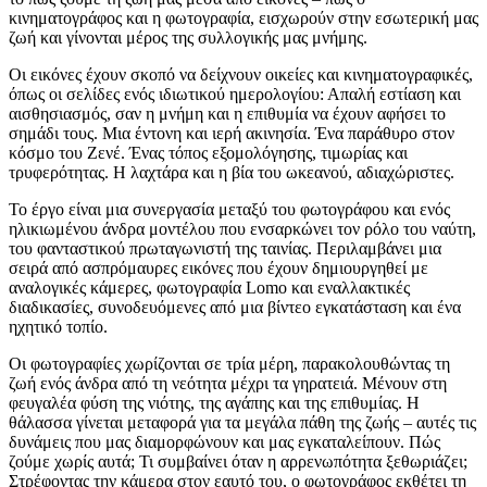
κινηματογράφος και η φωτογραφία, εισχωρούν στην εσωτερική μας
ζωή και γίνονται μέρος της συλλογικής μας μνήμης.
Οι εικόνες έχουν σκοπό να δείχνουν οικείες και κινηματογραφικές,
όπως οι σελίδες ενός ιδιωτικού ημερολογίου: Απαλή εστίαση και
αισθησιασμός, σαν η μνήμη και η επιθυμία να έχουν αφήσει το
σημάδι τους. Μια έντονη και ιερή ακινησία. Ένα παράθυρο στον
κόσμο του Ζενέ. Ένας τόπος εξομολόγησης, τιμωρίας και
τρυφερότητας. Η λαχτάρα και η βία του ωκεανού, αδιαχώριστες.
Το έργο είναι μια συνεργασία μεταξύ του φωτογράφου και ενός
ηλικιωμένου άνδρα μοντέλου που ενσαρκώνει τον ρόλο του ναύτη,
του φανταστικού πρωταγωνιστή της ταινίας. Περιλαμβάνει μια
σειρά από ασπρόμαυρες εικόνες που έχουν δημιουργηθεί με
αναλογικές κάμερες, φωτογραφία Lomo και εναλλακτικές
διαδικασίες, συνοδευόμενες από μια βίντεο εγκατάσταση και ένα
ηχητικό τοπίο.
Οι φωτογραφίες χωρίζονται σε τρία μέρη, παρακολουθώντας τη
ζωή ενός άνδρα από τη νεότητα μέχρι τα γηρατειά. Μένουν στη
φευγαλέα φύση της νιότης, της αγάπης και της επιθυμίας. Η
θάλασσα γίνεται μεταφορά για τα μεγάλα πάθη της ζωής – αυτές τις
δυνάμεις που μας διαμορφώνουν και μας εγκαταλείπουν. Πώς
ζούμε χωρίς αυτά; Τι συμβαίνει όταν η αρρενωπότητα ξεθωριάζει;
Στρέφοντας την κάμερα στον εαυτό του, ο φωτογράφος εκθέτει τη