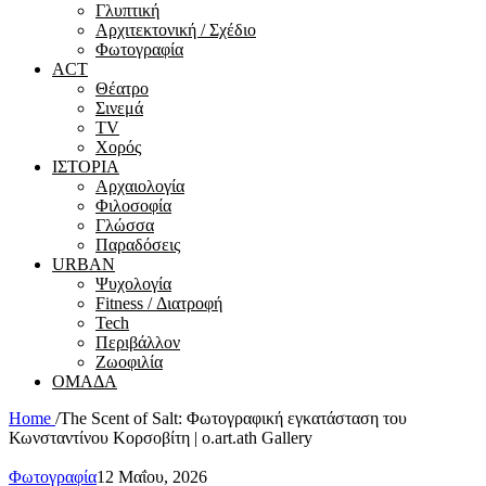
Γλυπτική
Αρχιτεκτονική / Σχέδιο
Φωτογραφία
ACT
Θέατρο
Σινεμά
ΤV
Χορός
ΙΣΤΟΡΙΑ
Αρχαιολογία
Φιλοσοφία
Γλώσσα
Παραδόσεις
URBAN
Ψυχολογία
Fitness / Διατροφή
Tech
Περιβάλλον
Ζωοφιλία
ΟΜΑΔΑ
Home
/
The Scent of Salt: Φωτογραφική εγκατάσταση του
Κωνσταντίνου Κορσοβίτη | o.art.ath Gallery
Φωτογραφία
12 Μαΐου, 2026