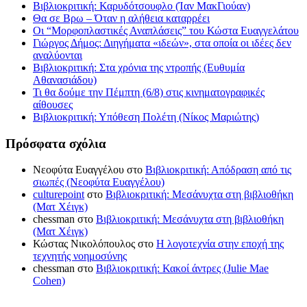
Βιβλιοκριτική: Καρυδότσουφλο (Ίαν ΜακΓιούαν)
Θα σε Βρω – Όταν η αλήθεια καταρρέει
Οι “Μορφοπλαστικές Αναπλάσεις” του Κώστα Ευαγγελάτου
Γιώργος Δήμος: Διηγήματα «ιδεών», στα οποία οι ιδέες δεν
αναλύονται
Βιβλιοκριτική: Στα χρόνια της ντροπής (Ευθυμία
Αθανασιάδου)
Τι θα δούμε την Πέμπτη (6/8) στις κινηματογραφικές
αίθουσες
Βιβλιοκριτική: Υπόθεση Πολέτη (Νίκος Μαριώτης)
Πρόσφατα σχόλια
Νεοφύτα Ευαγγέλου
στο
Βιβλιοκριτική: Απόδραση από τις
σιωπές (Νεοφύτα Ευαγγέλου)
culturepoint
στο
Βιβλιοκριτική: Μεσάνυχτα στη βιβλιοθήκη
(Ματ Χέιγκ)
chessman
στο
Βιβλιοκριτική: Μεσάνυχτα στη βιβλιοθήκη
(Ματ Χέιγκ)
Κώστας Νικολόπουλος
στο
Η λογοτεχνία στην εποχή της
τεχνητής νοημοσύνης
chessman
στο
Βιβλιοκριτική: Κακοί άντρες (Julie Mae
Cohen)