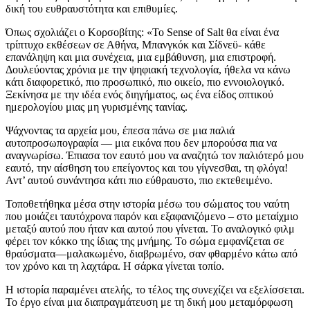
δική του ευθραυστότητα και επιθυμίες.
Όπως σχολιάζει ο Κορσοβίτης: «Το Sense of Salt θα είναι ένα
τρίπτυχο εκθέσεων σε Αθήνα, Μπανγκόκ και Σίδνεϋ- κάθε
επανάληψη και μια συνέχεια, μια εμβάθυνση, μια επιστροφή.
Δουλεύοντας χρόνια με την ψηφιακή τεχνολογία, ήθελα να κάνω
κάτι διαφορετικό, πιο προσωπικό, πιο οικείο, πιο εννοιολογικό.
Ξεκίνησα με την ιδέα ενός διηγήματος, ως ένα είδος οπτικού
ημερολογίου μιας μη γυρισμένης ταινίας.
Ψάχνοντας τα αρχεία μου, έπεσα πάνω σε μια παλιά
αυτοπροσωπογραφία — μια εικόνα που δεν μπορούσα πια να
αναγνωρίσω. Έπιασα τον εαυτό μου να αναζητώ τον παλιότερό μου
εαυτό, την αίσθηση του επείγοντος και του γίγνεσθαι, τη φλόγα!
Αντ’ αυτού συνάντησα κάτι πιο εύθραυστο, πιο εκτεθειμένο.
Τοποθετήθηκα μέσα στην ιστορία μέσω του σώματος του ναύτη
που μοιάζει ταυτόχρονα παρόν και εξαφανιζόμενο – στο μεταίχμιο
μεταξύ αυτού που ήταν και αυτού που γίνεται. Το αναλογικό φιλμ
φέρει τον κόκκο της ίδιας της μνήμης. Το σώμα εμφανίζεται σε
θραύσματα—μαλακωμένο, διαβρωμένο, σαν φθαρμένο κάτω από
τον χρόνο και τη λαχτάρα. Η σάρκα γίνεται τοπίο.
Η ιστορία παραμένει ατελής, το τέλος της συνεχίζει να εξελίσσεται.
Το έργο είναι μια διαπραγμάτευση με τη δική μου μεταμόρφωση