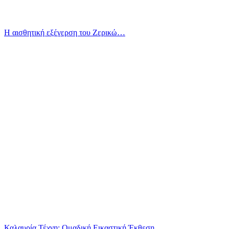
Η αισθητική εξέγερση του Ζερικώ…
Καλαυρία Τέχνη: Ομαδική Εικαστική Έκθεση