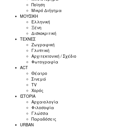
Ποίηση
Μικρό Διήγημα
ΜΟΥΣΙΚΗ
Ελληνική
Ξένη
Δισκοκριτική
ΤΕΧΝΕΣ
Ζωγραφική
Γλυπτική
Αρχιτεκτονική / Σχέδιο
Φωτογραφία
ACT
Θέατρο
Σινεμά
ΤV
Χορός
ΙΣΤΟΡΙΑ
Αρχαιολογία
Φιλοσοφία
Γλώσσα
Παραδόσεις
URBAN