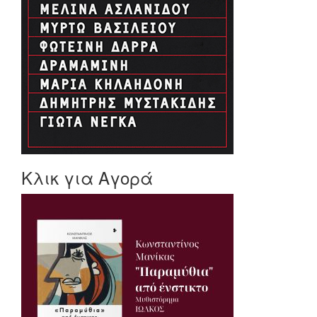
Κλικ για Αγορά