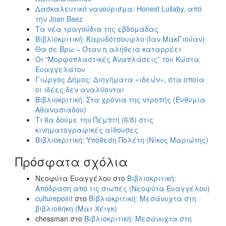
Δασκαλευτικό νανούρισμα: Honest Lullaby, από
την Joan Baez
Τα νέα τραγούδια της εβδομάδας
Βιβλιοκριτική: Καρυδότσουφλο (Ίαν ΜακΓιούαν)
Θα σε Βρω – Όταν η αλήθεια καταρρέει
Οι “Μορφοπλαστικές Αναπλάσεις” του Κώστα
Ευαγγελάτου
Γιώργος Δήμος: Διηγήματα «ιδεών», στα οποία
οι ιδέες δεν αναλύονται
Βιβλιοκριτική: Στα χρόνια της ντροπής (Ευθυμία
Αθανασιάδου)
Τι θα δούμε την Πέμπτη (6/8) στις
κινηματογραφικές αίθουσες
Βιβλιοκριτική: Υπόθεση Πολέτη (Νίκος Μαριώτης)
Πρόσφατα σχόλια
Νεοφύτα Ευαγγέλου
στο
Βιβλιοκριτική:
Απόδραση από τις σιωπές (Νεοφύτα Ευαγγέλου)
culturepoint
στο
Βιβλιοκριτική: Μεσάνυχτα στη
βιβλιοθήκη (Ματ Χέιγκ)
chessman
στο
Βιβλιοκριτική: Μεσάνυχτα στη