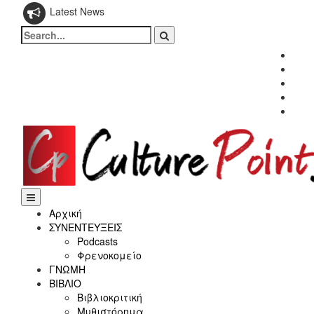
Latest News
Search
for:
Fac
Twitt
Inst
Link
Yout
Αρχική
ΣΥΝΕΝΤΕΥΞΕΙΣ
Podcasts
Φρενοκομείο
ΓΝΩΜΗ
ΒΙΒΛΙΟ
Βιβλιοκριτική
Μυθιστόρημα