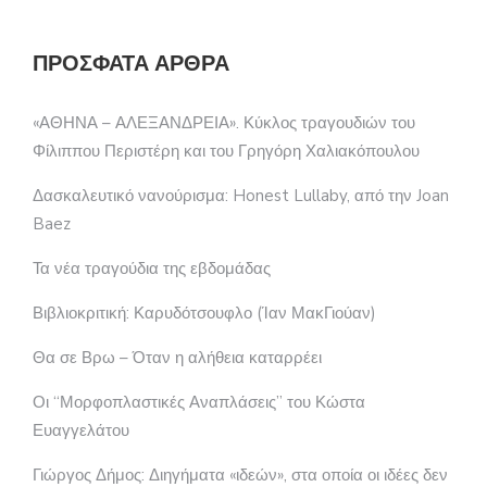
ΠΡΌΣΦΑΤΑ ΆΡΘΡΑ
«ΑΘΗΝΑ – ΑΛΕΞΑΝΔΡΕΙΑ». Κύκλος τραγουδιών του
Φίλιππου Περιστέρη και του Γρηγόρη Χαλιακόπουλου
Δασκαλευτικό νανούρισμα: Honest Lullaby, από την Joan
Baez
Τα νέα τραγούδια της εβδομάδας
Βιβλιοκριτική: Καρυδότσουφλο (Ίαν ΜακΓιούαν)
Θα σε Βρω – Όταν η αλήθεια καταρρέει
Οι “Μορφοπλαστικές Αναπλάσεις” του Κώστα
Ευαγγελάτου
Γιώργος Δήμος: Διηγήματα «ιδεών», στα οποία οι ιδέες δεν