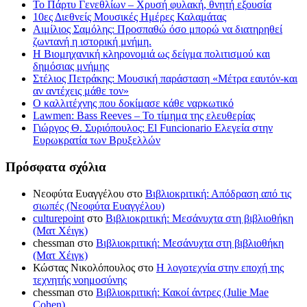
Το Πάρτυ Γενεθλίων – Χρυσή φυλακή, θνητή εξουσία
10ες Διεθνείς Μουσικές Ημέρες Καλαμάτας
Αιμίλιος Σαμόλης: Προσπαθώ όσο μπορώ να διατηρηθεί
ζωντανή η ιστορική μνήμη.
Η Βιομηχανική κληρονομιά ως δείγμα πολιτισμού και
δημόσιας μνήμης
Στέλιος Πετράκης: Μουσική παράσταση «Μέτρα εαυτόν-και
αν αντέχεις μάθε τον»
Ο καλλιτέχνης που δοκίμασε κάθε ναρκωτικό
Lawmen: Bass Reeves – Το τίμημα της ελευθερίας
Γιώργος Θ. Συριόπουλος: El Funcionario Ελεγεία στην
Ευρωκρατία των Βρυξελλών
Πρόσφατα σχόλια
Νεοφύτα Ευαγγέλου
στο
Βιβλιοκριτική: Απόδραση από τις
σιωπές (Νεοφύτα Ευαγγέλου)
culturepoint
στο
Βιβλιοκριτική: Μεσάνυχτα στη βιβλιοθήκη
(Ματ Χέιγκ)
chessman
στο
Βιβλιοκριτική: Μεσάνυχτα στη βιβλιοθήκη
(Ματ Χέιγκ)
Κώστας Νικολόπουλος
στο
Η λογοτεχνία στην εποχή της
τεχνητής νοημοσύνης
chessman
στο
Βιβλιοκριτική: Κακοί άντρες (Julie Mae
Cohen)