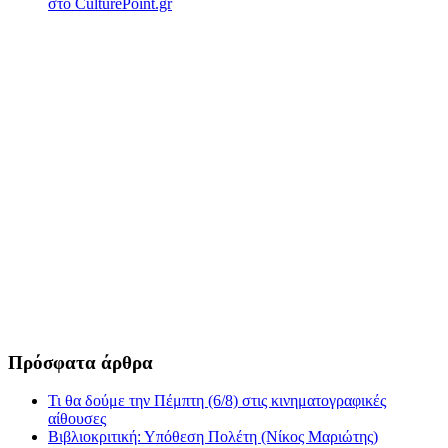
στο CulturePoint.gr
Πρόσφατα άρθρα
Τι θα δούμε την Πέμπτη (6/8) στις κινηματογραφικές
αίθουσες
Βιβλιοκριτική: Υπόθεση Πολέτη (Νίκος Μαριώτης)