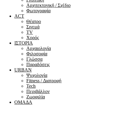
Αρχιτεκτονική / Σχέδιο
Φωτογραφία
ACT
Θέατρο
Σινεμά
ΤV
Χορός
ΙΣΤΟΡΙΑ
Αρχαιολογία
Φιλοσοφία
Γλώσσα
Παραδόσεις
URBAN
Ψυχολογία
Fitness / Διατροφή
Tech
Περιβάλλον
Ζωοφιλία
ΟΜΑΔΑ