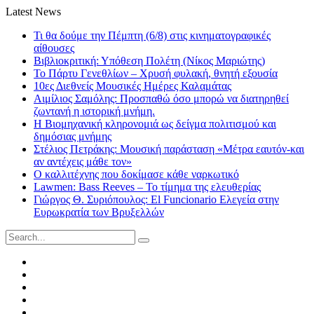
Latest News
Τι θα δούμε την Πέμπτη (6/8) στις κινηματογραφικές
αίθουσες
Βιβλιοκριτική: Υπόθεση Πολέτη (Νίκος Μαριώτης)
Το Πάρτυ Γενεθλίων – Χρυσή φυλακή, θνητή εξουσία
10ες Διεθνείς Μουσικές Ημέρες Καλαμάτας
Αιμίλιος Σαμόλης: Προσπαθώ όσο μπορώ να διατηρηθεί
ζωντανή η ιστορική μνήμη.
Η Βιομηχανική κληρονομιά ως δείγμα πολιτισμού και
δημόσιας μνήμης
Στέλιος Πετράκης: Μουσική παράσταση «Μέτρα εαυτόν-και
αν αντέχεις μάθε τον»
Ο καλλιτέχνης που δοκίμασε κάθε ναρκωτικό
Lawmen: Bass Reeves – Το τίμημα της ελευθερίας
Γιώργος Θ. Συριόπουλος: El Funcionario Ελεγεία στην
Ευρωκρατία των Βρυξελλών
Search
for:
Facebook
Twitter
Instagram
LinkedIn
Youtube