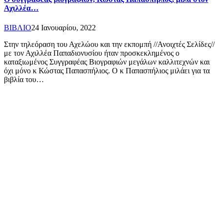
Αχιλλέα…
ΒΙΒΛΙΟ
24 Ιανουαρίου, 2022
Στην τηλεόραση του Αχελώου και την εκπομπή //Ανοιχτές Σελίδες//
με τον Αχιλλέα Παπαδιονυσίου ήταν προσκεκλημένος ο
καταξιωμένος Συγγραφέας Βιογραφιών μεγάλων καλλιτεχνών και
όχι μόνο κ Κώστας Παπασπήλιος. Ο κ Παπασπήλιος μιλάει για τα
βιβλία του…