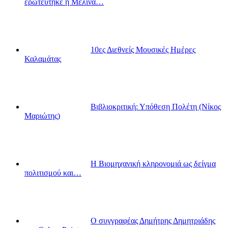
ερωτεύτηκε η Μελίνα…
10ες Διεθνείς Μουσικές Ημέρες
Καλαμάτας
Βιβλιοκριτική: Υπόθεση Πολέτη (Νίκος
Μαριώτης)
Η Βιομηχανική κληρονομιά ως δείγμα
πολιτισμού και…
Ο συγγραφέας Δημήτρης Δημητριάδης