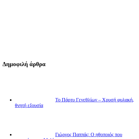
Δημοφιλή άρθρα
Το Πάρτυ Γενεθλίων – Χρυσή φυλακή,
θνητή εξουσία
Γιώργος Παππάς: Ο ηθοποιός που