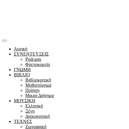
Αρχική
ΣΥΝΕΝΤΕΥΞΕΙΣ
Podcasts
Φρενοκομείο
ΓΝΩΜΗ
ΒΙΒΛΙΟ
Βιβλιοκριτική
Μυθιστόρημα
Ποίηση
Μικρό Διήγημα
ΜΟΥΣΙΚΗ
Ελληνική
Ξένη
Δισκοκριτική
ΤΕΧΝΕΣ
Ζωγραφική