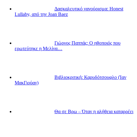
Δασκαλευτικό νανούρισμα: Honest
Lullaby, από την Joan Baez
Γιώργος Παππάς: Ο ηθοποιός που
ερωτεύτηκε η Μελίνα…
Βιβλιοκριτική: Καρυδότσουφλο (Ίαν
ΜακΓιούαν)
Θα σε Βρω – Όταν η αλήθεια καταρρέει