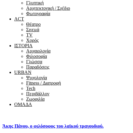
Γλυπτική
Αρχιτεκτονική / Σχέδιο
Φωτογραφία
ACT
Θέατρο
Σινεμά
ΤV
Χορός
ΙΣΤΟΡΙΑ
Αρχαιολογία
Φιλοσοφία
Γλώσσα
Παραδόσεις
URBAN
Ψυχολογία
Fitness / Διατροφή
Tech
Περιβάλλον
Ζωοφιλία
ΟΜΑΔΑ
Άκης Πάνου, ο φιλόσοφος του λαϊκού τραγουδιού.