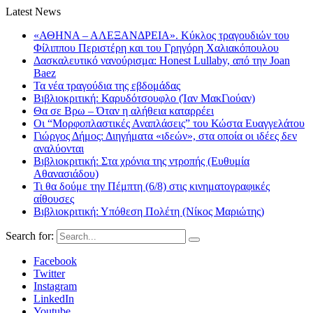
Latest News
«ΑΘΗΝΑ – ΑΛΕΞΑΝΔΡΕΙΑ». Κύκλος τραγουδιών του
Φίλιππου Περιστέρη και του Γρηγόρη Χαλιακόπουλου
Δασκαλευτικό νανούρισμα: Honest Lullaby, από την Joan
Baez
Τα νέα τραγούδια της εβδομάδας
Βιβλιοκριτική: Καρυδότσουφλο (Ίαν ΜακΓιούαν)
Θα σε Βρω – Όταν η αλήθεια καταρρέει
Οι “Μορφοπλαστικές Αναπλάσεις” του Κώστα Ευαγγελάτου
Γιώργος Δήμος: Διηγήματα «ιδεών», στα οποία οι ιδέες δεν
αναλύονται
Βιβλιοκριτική: Στα χρόνια της ντροπής (Ευθυμία
Αθανασιάδου)
Τι θα δούμε την Πέμπτη (6/8) στις κινηματογραφικές
αίθουσες
Βιβλιοκριτική: Υπόθεση Πολέτη (Νίκος Μαριώτης)
Search for:
Facebook
Twitter
Instagram
LinkedIn
Youtube