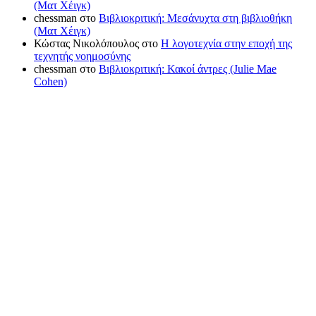
(Ματ Χέιγκ)
chessman
στο
Βιβλιοκριτική: Μεσάνυχτα στη βιβλιοθήκη
(Ματ Χέιγκ)
Κώστας Νικολόπουλος
στο
Η λογοτεχνία στην εποχή της
τεχνητής νοημοσύνης
chessman
στο
Βιβλιοκριτική: Κακοί άντρες (Julie Mae
Cohen)