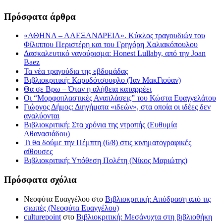
Πρόσφατα άρθρα
«ΑΘΗΝΑ – ΑΛΕΞΑΝΔΡΕΙΑ». Κύκλος τραγουδιών του
Φίλιππου Περιστέρη και του Γρηγόρη Χαλιακόπουλου
Δασκαλευτικό νανούρισμα: Honest Lullaby, από την Joan
Baez
Τα νέα τραγούδια της εβδομάδας
Βιβλιοκριτική: Καρυδότσουφλο (Ίαν ΜακΓιούαν)
Θα σε Βρω – Όταν η αλήθεια καταρρέει
Οι “Μορφοπλαστικές Αναπλάσεις” του Κώστα Ευαγγελάτου
Γιώργος Δήμος: Διηγήματα «ιδεών», στα οποία οι ιδέες δεν
αναλύονται
Βιβλιοκριτική: Στα χρόνια της ντροπής (Ευθυμία
Αθανασιάδου)
Τι θα δούμε την Πέμπτη (6/8) στις κινηματογραφικές
αίθουσες
Βιβλιοκριτική: Υπόθεση Πολέτη (Νίκος Μαριώτης)
Πρόσφατα σχόλια
Νεοφύτα Ευαγγέλου
στο
Βιβλιοκριτική: Απόδραση από τις
σιωπές (Νεοφύτα Ευαγγέλου)
culturepoint
στο
Βιβλιοκριτική: Μεσάνυχτα στη βιβλιοθήκη