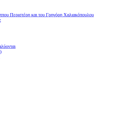
ου Περιστέρη και του Γρηγόρη Χαλιακόπουλου
z
αλύονται
)