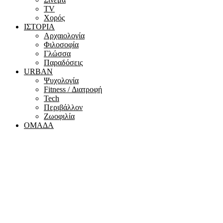
ΤV
Χορός
ΙΣΤΟΡΙΑ
Αρχαιολογία
Φιλοσοφία
Γλώσσα
Παραδόσεις
URBAN
Ψυχολογία
Fitness / Διατροφή
Tech
Περιβάλλον
Ζωοφιλία
ΟΜΑΔΑ