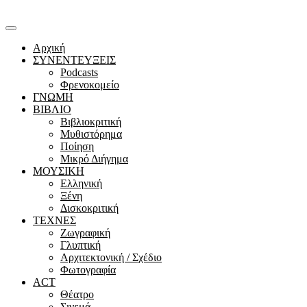
Αρχική
ΣΥΝΕΝΤΕΥΞΕΙΣ
Podcasts
Φρενοκομείο
ΓΝΩΜΗ
ΒΙΒΛΙΟ
Βιβλιοκριτική
Μυθιστόρημα
Ποίηση
Μικρό Διήγημα
ΜΟΥΣΙΚΗ
Ελληνική
Ξένη
Δισκοκριτική
ΤΕΧΝΕΣ
Ζωγραφική
Γλυπτική
Αρχιτεκτονική / Σχέδιο
Φωτογραφία
ACT
Θέατρο
Σινεμά