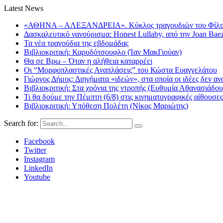
Latest News
«ΑΘΗΝΑ – ΑΛΕΞΑΝΔΡΕΙΑ». Κύκλος τραγουδιών του Φίλιππ
Δασκαλευτικό νανούρισμα: Honest Lullaby, από την Joan Bae
Τα νέα τραγούδια της εβδομάδας
Βιβλιοκριτική: Καρυδότσουφλο (Ίαν ΜακΓιούαν)
Θα σε Βρω – Όταν η αλήθεια καταρρέει
Οι “Μορφοπλαστικές Αναπλάσεις” του Κώστα Ευαγγελάτου
Γιώργος Δήμος: Διηγήματα «ιδεών», στα οποία οι ιδέες δεν αν
Βιβλιοκριτική: Στα χρόνια της ντροπής (Ευθυμία Αθανασιάδου
Τι θα δούμε την Πέμπτη (6/8) στις κινηματογραφικές αίθουσες
Βιβλιοκριτική: Υπόθεση Πολέτη (Νίκος Μαριώτης)
Search for:
Facebook
Twitter
Instagram
LinkedIn
Youtube