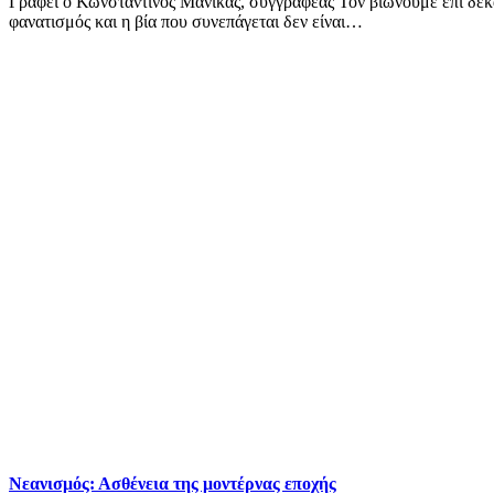
Γράφει ο Κωνσταντίνος Μανίκας, συγγραφέας Τον βιώνουμε επί δεκα
φανατισμός και η βία που συνεπάγεται δεν είναι…
Νεανισμός: Ασθένεια της μοντέρνας εποχής