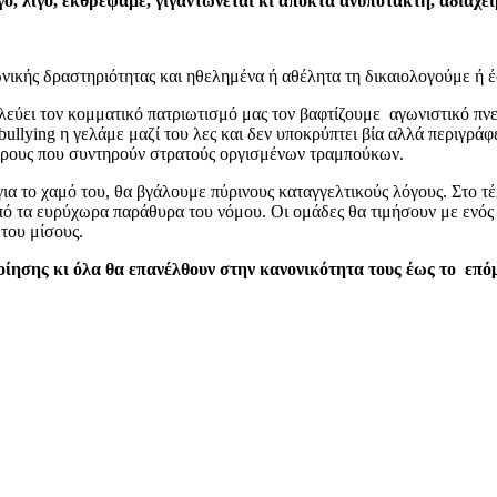
ο, λίγο, εκθρέψαμε, γιγαντώνεται κι αποκτά ανυπότακτη, αδιαχε
ωνικής δραστηριότητας και ηθελημένα ή αθέλητα τη δικαιολογούμε ή 
ολεύει τον κομματικό πατριωτισμό μας τον βαφτίζουμε αγωνιστικό πνε
bullying η γελάμε μαζί του λες και δεν υποκρύπτει βία αλλά περιγρά
έδρους που συντηρούν στρατούς οργισμένων τραμπούκων.
ια το χαμό του, θα βγάλουμε πύρινους καταγγελτικούς λόγους. Στο τ
ό τα ευρύχωρα παράθυρα του νόμου. Οι ομάδες θα τιμήσουν με ενός 
του μίσους.
οίησης κι όλα θα επανέλθουν στην κανονικότητα τους έως το επό