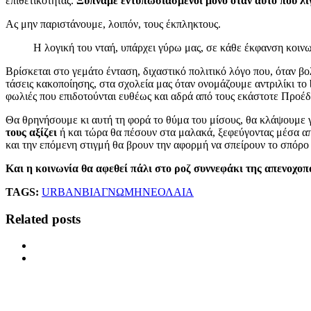
επιθετικότητας.
Ξυπνάμε εντυπωσιασμένοι μόνο όταν αυτό που λίγ
Ας μην παριστάνουμε, λοιπόν, τους έκπληκτους.
Η λογική του νταή, υπάρχει γύρω μας, σε κάθε έκφανση κοιν
Βρίσκεται στο γεμάτο ένταση, διχαστικό πολιτικό λόγο που, όταν β
τάσεις κακοποίησης, στα σχολεία μας όταν ονομάζουμε αντριλίκι το 
φωλιές που επιδοτούνται ευθέως και αδρά από τους εκάστοτε Προ
Θα θρηνήσουμε κι αυτή τη φορά το θύμα του μίσους, θα κλάψουμε γ
τους αξίζει
ή και τώρα θα πέσουν στα μαλακά, ξεφεύγοντας μέσα απ
και την επόμενη στιγμή θα βρουν την αφορμή να σπείρουν το σπόρο 
Και η κοινωνία θα αφεθεί πάλι στο ροζ συννεφάκι της απενοχοπ
TAGS:
URBAN
ΒΙΑ
ΓΝΩΜΗ
ΝΕΟΛΑΙΑ
Related posts