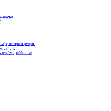
αλύονται
)
νή η ιστορική μνήμη.
ας μνήμης
 αντέχεις μάθε τον»