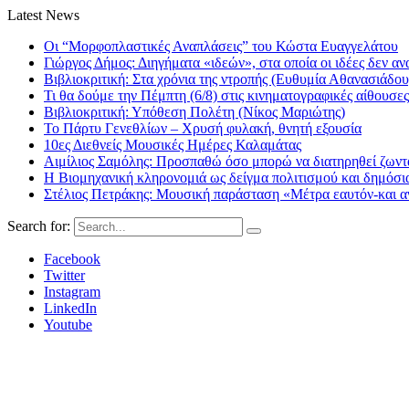
Latest News
Οι “Μορφοπλαστικές Αναπλάσεις” του Κώστα Ευαγγελάτου
Γιώργος Δήμος: Διηγήματα «ιδεών», στα οποία οι ιδέες δεν αν
Βιβλιοκριτική: Στα χρόνια της ντροπής (Ευθυμία Αθανασιάδου
Τι θα δούμε την Πέμπτη (6/8) στις κινηματογραφικές αίθουσες
Βιβλιοκριτική: Υπόθεση Πολέτη (Νίκος Μαριώτης)
Το Πάρτυ Γενεθλίων – Χρυσή φυλακή, θνητή εξουσία
10ες Διεθνείς Μουσικές Ημέρες Καλαμάτας
Αιμίλιος Σαμόλης: Προσπαθώ όσο μπορώ να διατηρηθεί ζωντα
Η Βιομηχανική κληρονομιά ως δείγμα πολιτισμού και δημόσι
Στέλιος Πετράκης: Μουσική παράσταση «Μέτρα εαυτόν-και αν
Search for:
Facebook
Twitter
Instagram
LinkedIn
Youtube