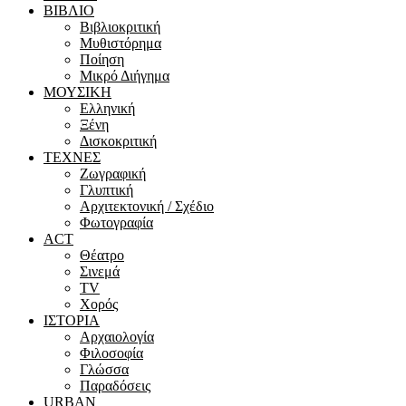
ΒΙΒΛΙΟ
Βιβλιοκριτική
Μυθιστόρημα
Ποίηση
Μικρό Διήγημα
ΜΟΥΣΙΚΗ
Ελληνική
Ξένη
Δισκοκριτική
ΤΕΧΝΕΣ
Ζωγραφική
Γλυπτική
Αρχιτεκτονική / Σχέδιο
Φωτογραφία
ACT
Θέατρο
Σινεμά
ΤV
Χορός
ΙΣΤΟΡΙΑ
Αρχαιολογία
Φιλοσοφία
Γλώσσα
Παραδόσεις
URBAN