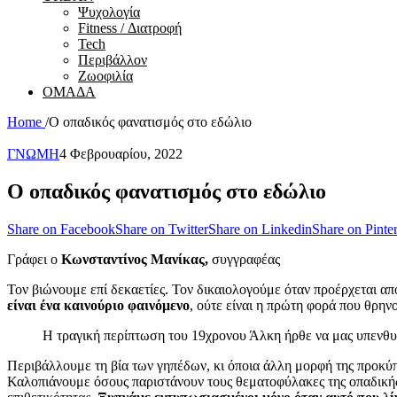
Ψυχολογία
Fitness / Διατροφή
Tech
Περιβάλλον
Ζωοφιλία
ΟΜΑΔΑ
Home
/
Ο οπαδικός φανατισμός στο εδώλιο
ΓΝΩΜΗ
4 Φεβρουαρίου, 2022
Ο οπαδικός φανατισμός στο εδώλιο
Share on Facebook
Share on Twitter
Share on Linkedin
Share on Pinter
Γράφει ο
Κωνσταντίνος Μανίκας,
συγγραφέας
Τον βιώνουμε επί δεκαετίες. Τον δικαιολογούμε όταν προέρχεται α
είναι ένα καινούριο φαινόμενο
, ούτε είναι η πρώτη φορά που θρη
Η τραγική περίπτωση του 19χρονου Άλκη ήρθε να μας υπενθυμ
Περιβάλλουμε τη βία των γηπέδων, κι όποια άλλη μορφή της προκύπτ
Καλοπιάνουμε όσους παριστάνουν τους θεματοφύλακες της οπαδικής 