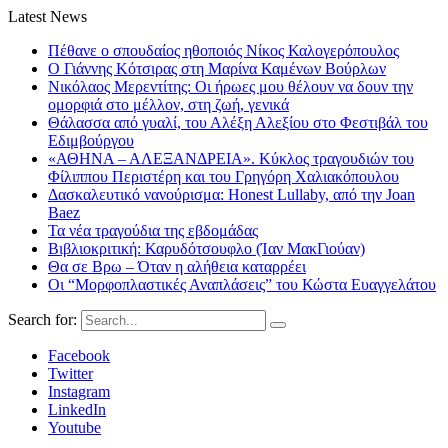
Latest News
Πέθανε ο σπουδαίος ηθοποιός Νίκος Καλογερόπουλος
Ο Γιάννης Κότσιρας στη Μαρίνα Καμένων Βούρλων
Νικόλαος Μερεντίτης: Οι ήρωες μου θέλουν να δουν την
ομορφιά στο μέλλον, στη ζωή, γενικά
Θάλασσα από γυαλί, του Αλέξη Αλεξίου στο Φεστιβάλ του
Εδιμβούργου
«ΑΘΗΝΑ – ΑΛΕΞΑΝΔΡΕΙΑ». Κύκλος τραγουδιών του
Φίλιππου Περιστέρη και του Γρηγόρη Χαλιακόπουλου
Δασκαλευτικό νανούρισμα: Honest Lullaby, από την Joan
Baez
Τα νέα τραγούδια της εβδομάδας
Βιβλιοκριτική: Καρυδότσουφλο (Ίαν ΜακΓιούαν)
Θα σε Βρω – Όταν η αλήθεια καταρρέει
Οι “Μορφοπλαστικές Αναπλάσεις” του Κώστα Ευαγγελάτου
Search for:
Facebook
Twitter
Instagram
LinkedIn
Youtube