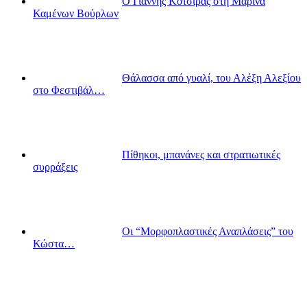
Ο Γιάννης Κότσιρας στη Μαρίνα
Καμένων Βούρλων
Θάλασσα από γυαλί, του Αλέξη Αλεξίου
στο Φεστιβάλ…
Πίθηκοι, μπανάνες και στρατιωτικές
συρράξεις
Οι “Μορφοπλαστικές Αναπλάσεις” του
Κώστα…