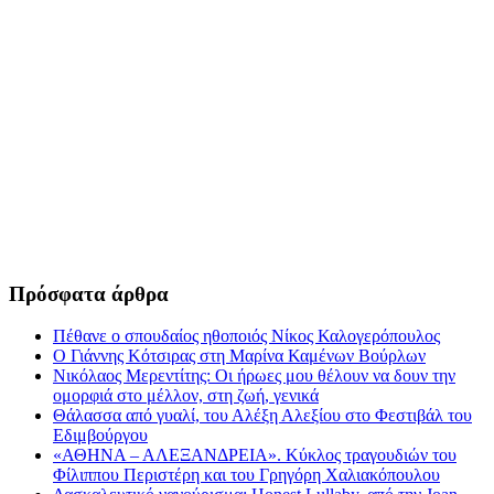
Πρόσφατα άρθρα
Πέθανε ο σπουδαίος ηθοποιός Νίκος Καλογερόπουλος
Ο Γιάννης Κότσιρας στη Μαρίνα Καμένων Βούρλων
Νικόλαος Μερεντίτης: Οι ήρωες μου θέλουν να δουν την
ομορφιά στο μέλλον, στη ζωή, γενικά
Θάλασσα από γυαλί, του Αλέξη Αλεξίου στο Φεστιβάλ του
Εδιμβούργου
«ΑΘΗΝΑ – ΑΛΕΞΑΝΔΡΕΙΑ». Κύκλος τραγουδιών του
Φίλιππου Περιστέρη και του Γρηγόρη Χαλιακόπουλου