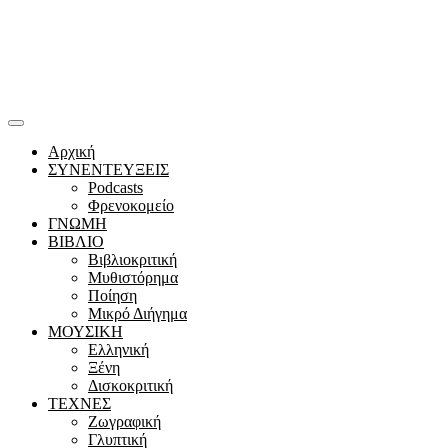
Αρχική
ΣΥΝΕΝΤΕΥΞΕΙΣ
Podcasts
Φρενοκομείο
ΓΝΩΜΗ
ΒΙΒΛΙΟ
Βιβλιοκριτική
Μυθιστόρημα
Ποίηση
Μικρό Διήγημα
ΜΟΥΣΙΚΗ
Ελληνική
Ξένη
Δισκοκριτική
ΤΕΧΝΕΣ
Ζωγραφική
Γλυπτική