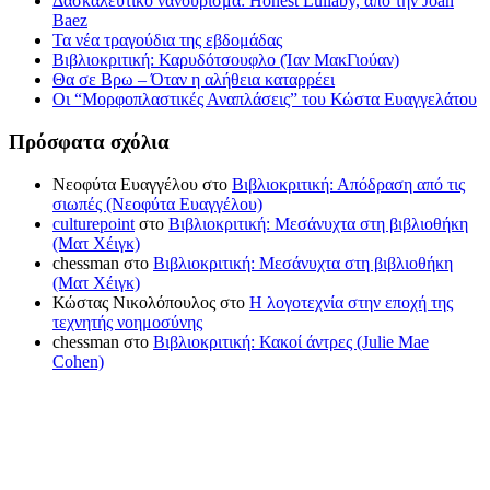
Δασκαλευτικό νανούρισμα: Honest Lullaby, από την Joan
Baez
Τα νέα τραγούδια της εβδομάδας
Βιβλιοκριτική: Καρυδότσουφλο (Ίαν ΜακΓιούαν)
Θα σε Βρω – Όταν η αλήθεια καταρρέει
Οι “Μορφοπλαστικές Αναπλάσεις” του Κώστα Ευαγγελάτου
Πρόσφατα σχόλια
Νεοφύτα Ευαγγέλου
στο
Βιβλιοκριτική: Απόδραση από τις
σιωπές (Νεοφύτα Ευαγγέλου)
culturepoint
στο
Βιβλιοκριτική: Μεσάνυχτα στη βιβλιοθήκη
(Ματ Χέιγκ)
chessman
στο
Βιβλιοκριτική: Μεσάνυχτα στη βιβλιοθήκη
(Ματ Χέιγκ)
Κώστας Νικολόπουλος
στο
Η λογοτεχνία στην εποχή της
τεχνητής νοημοσύνης
chessman
στο
Βιβλιοκριτική: Κακοί άντρες (Julie Mae
Cohen)