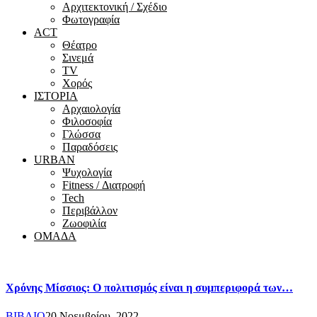
Αρχιτεκτονική / Σχέδιο
Φωτογραφία
ACT
Θέατρο
Σινεμά
ΤV
Χορός
ΙΣΤΟΡΙΑ
Αρχαιολογία
Φιλοσοφία
Γλώσσα
Παραδόσεις
URBAN
Ψυχολογία
Fitness / Διατροφή
Tech
Περιβάλλον
Ζωοφιλία
ΟΜΑΔΑ
Χρόνης Μίσσιος: Ο πολιτισμός είναι η συμπεριφορά των…
ΒΙΒΛΙΟ
20 Νοεμβρίου, 2022