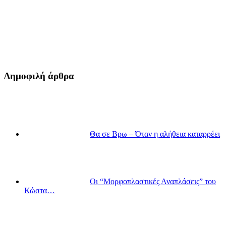
Δημοφιλή άρθρα
Θα σε Βρω – Όταν η αλήθεια καταρρέει
Οι “Μορφοπλαστικές Αναπλάσεις” του
Κώστα…