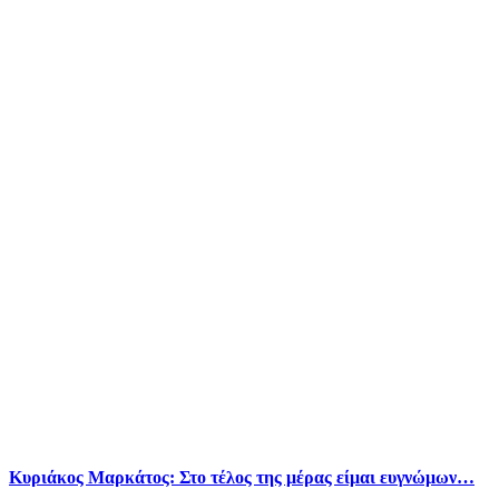
Kυριάκος Μαρκάτος: Στο τέλος της μέρας είμαι ευγνώμων…