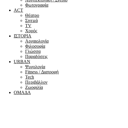
Φωτογραφία
ACT
Θέατρο
Σινεμά
ΤV
Χορός
ΙΣΤΟΡΙΑ
Αρχαιολογία
Φιλοσοφία
Γλώσσα
Παραδόσεις
URBAN
Ψυχολογία
Fitness / Διατροφή
Tech
Περιβάλλον
Ζωοφιλία
ΟΜΑΔΑ