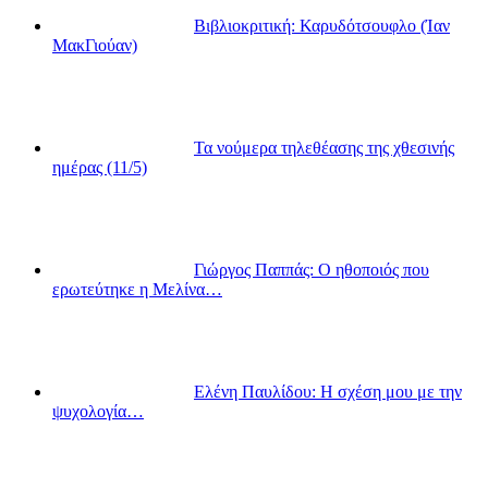
Βιβλιοκριτική: Καρυδότσουφλο (Ίαν
ΜακΓιούαν)
Τα νούμερα τηλεθέασης της χθεσινής
ημέρας (11/5)
Γιώργος Παππάς: Ο ηθοποιός που
ερωτεύτηκε η Μελίνα…
Ελένη Παυλίδου: Η σχέση μου με την
ψυχολογία…