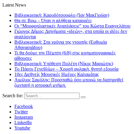
Latest News
Βιβλιοκριτική: Καρυδότσουφλο (Ίαν ΜακΓιούαν)
Θα σε Βρω – Όταν η αλήθεια καταρρέει
Οι “Μορφοπλαστικές Αναπλάσεις” του Κώστα Ευαγγελάτου
Γιώργος Δήμος: Διηγήματα «ιδεών», στα οποία οι ιδέες δεν
αναλύονται
Βιβλιοκριτική: Στα χρόνια της ντροπής (Ευθυμία
Αθανασιάδου)
Τι θα δούμε την Πέμπτη (6/8) στις κινηματογραφικές
αίθουσες
Βιβλιοκριτική: Υπόθεση Πολέτη (Νίκος Μαριώτης)
Το Πάρτυ Γενεθλίων – Χρυσή φυλακή, θνητή εξουσία
10ες Διεθνείς Μουσικές Ημέρες Καλαμάτας
Αιμίλιος Σαμόλης: Προσπαθώ όσο μπορώ να διατηρηθεί
ζωντανή η ιστορική μνήμη.
Search for:
Facebook
Twitter
Instagram
LinkedIn
Youtube