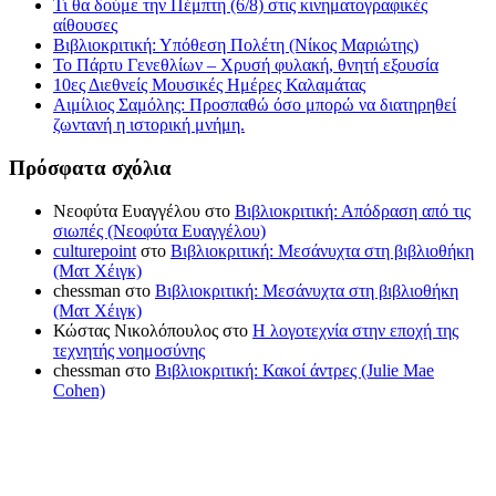
Τι θα δούμε την Πέμπτη (6/8) στις κινηματογραφικές
αίθουσες
Βιβλιοκριτική: Υπόθεση Πολέτη (Νίκος Μαριώτης)
Το Πάρτυ Γενεθλίων – Χρυσή φυλακή, θνητή εξουσία
10ες Διεθνείς Μουσικές Ημέρες Καλαμάτας
Αιμίλιος Σαμόλης: Προσπαθώ όσο μπορώ να διατηρηθεί
ζωντανή η ιστορική μνήμη.
Πρόσφατα σχόλια
Νεοφύτα Ευαγγέλου
στο
Βιβλιοκριτική: Απόδραση από τις
σιωπές (Νεοφύτα Ευαγγέλου)
culturepoint
στο
Βιβλιοκριτική: Μεσάνυχτα στη βιβλιοθήκη
(Ματ Χέιγκ)
chessman
στο
Βιβλιοκριτική: Μεσάνυχτα στη βιβλιοθήκη
(Ματ Χέιγκ)
Κώστας Νικολόπουλος
στο
Η λογοτεχνία στην εποχή της
τεχνητής νοημοσύνης
chessman
στο
Βιβλιοκριτική: Κακοί άντρες (Julie Mae
Cohen)