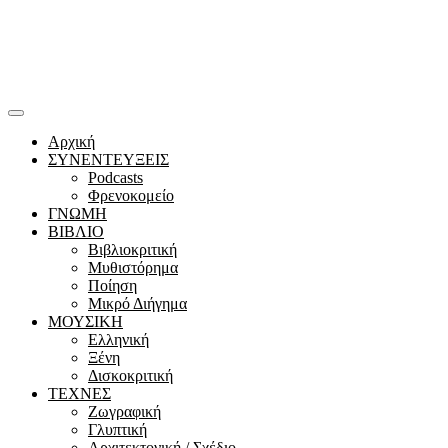
Αρχική
ΣΥΝΕΝΤΕΥΞΕΙΣ
Podcasts
Φρενοκομείο
ΓΝΩΜΗ
ΒΙΒΛΙΟ
Βιβλιοκριτική
Μυθιστόρημα
Ποίηση
Μικρό Διήγημα
ΜΟΥΣΙΚΗ
Ελληνική
Ξένη
Δισκοκριτική
ΤΕΧΝΕΣ
Ζωγραφική
Γλυπτική
Αρχιτεκτονική / Σχέδιο