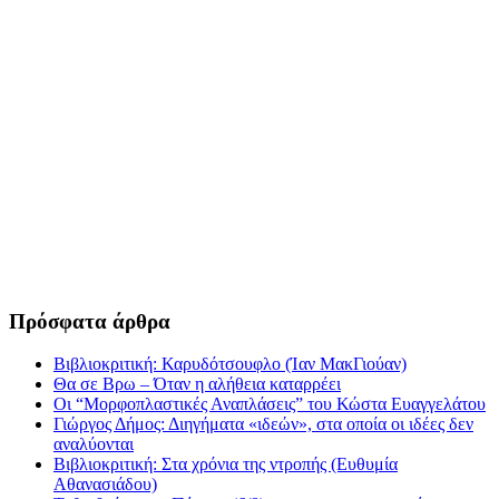
Πρόσφατα άρθρα
Βιβλιοκριτική: Καρυδότσουφλο (Ίαν ΜακΓιούαν)
Θα σε Βρω – Όταν η αλήθεια καταρρέει
Οι “Μορφοπλαστικές Αναπλάσεις” του Κώστα Ευαγγελάτου
Γιώργος Δήμος: Διηγήματα «ιδεών», στα οποία οι ιδέες δεν
αναλύονται
Βιβλιοκριτική: Στα χρόνια της ντροπής (Ευθυμία
Αθανασιάδου)