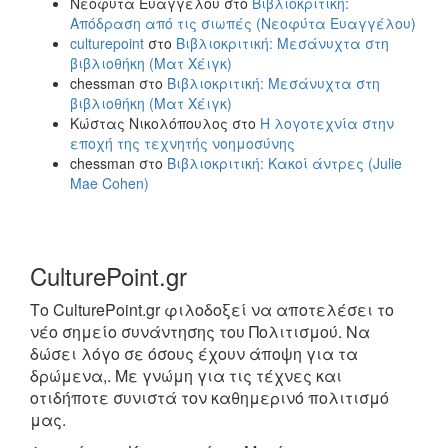
Νεοφύτα Ευαγγέλου
στο
Βιβλιοκριτική:
Απόδραση από τις σιωπές (Νεοφύτα Ευαγγέλου)
culturepoint
στο
Βιβλιοκριτική: Μεσάνυχτα στη
βιβλιοθήκη (Ματ Χέιγκ)
chessman
στο
Βιβλιοκριτική: Μεσάνυχτα στη
βιβλιοθήκη (Ματ Χέιγκ)
Κώστας Νικολόπουλος
στο
Η λογοτεχνία στην
εποχή της τεχνητής νοημοσύνης
chessman
στο
Βιβλιοκριτική: Κακοί άντρες (Julie
Mae Cohen)
CulturePoint.gr
Το CulturePoint.gr φιλοδοξεί να αποτελέσει το
νέο σημείο συνάντησης του Πολιτισμού. Να
δώσει λόγο σε όσους έχουν άποψη για τα
δρώμενα,. Με γνώμη για τις τέχνες και
οτιδήποτε συνιστά τον καθημερινό πολιτισμό
μας.