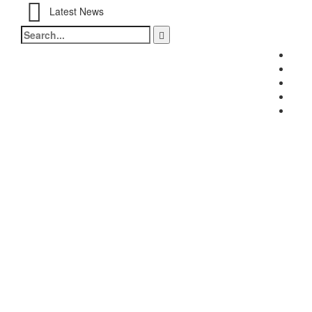
Latest News
Search
for:
Fac
Twitt
Inst
Link
Yout