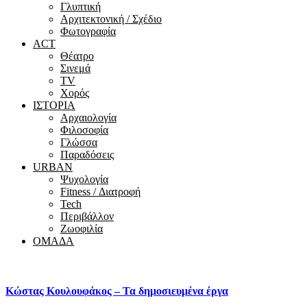
Γλυπτική
Αρχιτεκτονική / Σχέδιο
Φωτογραφία
ACT
Θέατρο
Σινεμά
ΤV
Χορός
ΙΣΤΟΡΙΑ
Αρχαιολογία
Φιλοσοφία
Γλώσσα
Παραδόσεις
URBAN
Ψυχολογία
Fitness / Διατροφή
Tech
Περιβάλλον
Ζωοφιλία
ΟΜΑΔΑ
Κώστας Κουλουφάκος – Τα δημοσιευμένα έργα