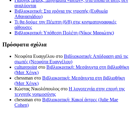
Γιώργος Δήμος: Διηγήματα «ιδεών», στα οποία οι ιδέες δεν
αναλύονται
Βιβλιοκριτική: Στα χρόνια της ντροπής (Ευθυμία
Αθανασιάδου)
Τι θα δούμε την Πέμπτη (6/8) στις κινηματογραφικές
αίθουσες
Βιβλιοκριτική: Υπόθεση Πολέτη (Νίκος Μαριώτης)
Πρόσφατα σχόλια
Νεοφύτα Ευαγγέλου
στο
Βιβλιοκριτική: Απόδραση από τις
σιωπές (Νεοφύτα Ευαγγέλου)
culturepoint
στο
Βιβλιοκριτική: Μεσάνυχτα στη βιβλιοθήκη
(Ματ Χέιγκ)
chessman
στο
Βιβλιοκριτική: Μεσάνυχτα στη βιβλιοθήκη
(Ματ Χέιγκ)
Κώστας Νικολόπουλος
στο
Η λογοτεχνία στην εποχή της
τεχνητής νοημοσύνης
chessman
στο
Βιβλιοκριτική: Κακοί άντρες (Julie Mae
Cohen)