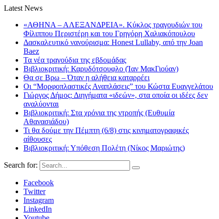
Latest News
«ΑΘΗΝΑ – ΑΛΕΞΑΝΔΡΕΙΑ». Κύκλος τραγουδιών του
Φίλιππου Περιστέρη και του Γρηγόρη Χαλιακόπουλου
Δασκαλευτικό νανούρισμα: Honest Lullaby, από την Joan
Baez
Τα νέα τραγούδια της εβδομάδας
Βιβλιοκριτική: Καρυδότσουφλο (Ίαν ΜακΓιούαν)
Θα σε Βρω – Όταν η αλήθεια καταρρέει
Οι “Μορφοπλαστικές Αναπλάσεις” του Κώστα Ευαγγελάτου
Γιώργος Δήμος: Διηγήματα «ιδεών», στα οποία οι ιδέες δεν
αναλύονται
Βιβλιοκριτική: Στα χρόνια της ντροπής (Ευθυμία
Αθανασιάδου)
Τι θα δούμε την Πέμπτη (6/8) στις κινηματογραφικές
αίθουσες
Βιβλιοκριτική: Υπόθεση Πολέτη (Νίκος Μαριώτης)
Search for:
Facebook
Twitter
Instagram
LinkedIn
Youtube