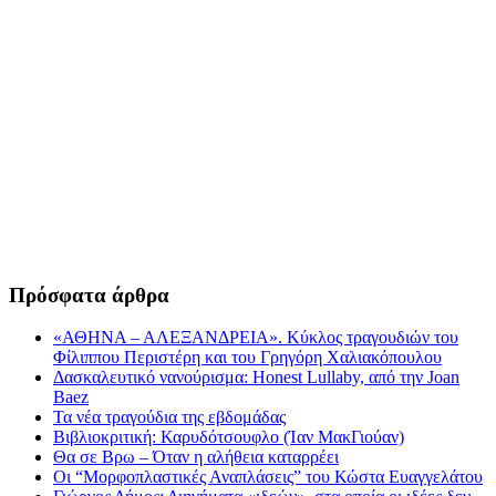
Πρόσφατα άρθρα
«ΑΘΗΝΑ – ΑΛΕΞΑΝΔΡΕΙΑ». Κύκλος τραγουδιών του
Φίλιππου Περιστέρη και του Γρηγόρη Χαλιακόπουλου
Δασκαλευτικό νανούρισμα: Honest Lullaby, από την Joan
Baez
Τα νέα τραγούδια της εβδομάδας
Βιβλιοκριτική: Καρυδότσουφλο (Ίαν ΜακΓιούαν)
Θα σε Βρω – Όταν η αλήθεια καταρρέει
Οι “Μορφοπλαστικές Αναπλάσεις” του Κώστα Ευαγγελάτου