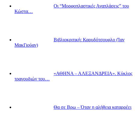
Οι “Μορφοπλαστικές Αναπλάσεις” του
Κώστα…
Βιβλιοκριτική: Καρυδότσουφλο (Ίαν
ΜακΓιούαν)
«ΑΘΗΝΑ – ΑΛΕΞΑΝΔΡΕΙΑ». Κύκλος
τραγουδιών του…
Θα σε Βρω – Όταν η αλήθεια καταρρέει