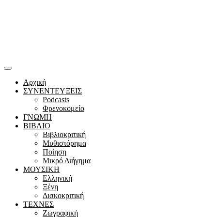
Αρχική
ΣΥΝΕΝΤΕΥΞΕΙΣ
Podcasts
Φρενοκομείο
ΓΝΩΜΗ
ΒΙΒΛΙΟ
Βιβλιοκριτική
Μυθιστόρημα
Ποίηση
Μικρό Διήγημα
ΜΟΥΣΙΚΗ
Ελληνική
Ξένη
Δισκοκριτική
ΤΕΧΝΕΣ
Ζωγραφική