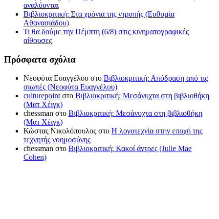
αναλύονται
Βιβλιοκριτική: Στα χρόνια της ντροπής (Ευθυμία
Αθανασιάδου)
Τι θα δούμε την Πέμπτη (6/8) στις κινηματογραφικές
αίθουσες
Πρόσφατα σχόλια
Νεοφύτα Ευαγγέλου
στο
Βιβλιοκριτική: Απόδραση από τις
σιωπές (Νεοφύτα Ευαγγέλου)
culturepoint
στο
Βιβλιοκριτική: Μεσάνυχτα στη βιβλιοθήκη
(Ματ Χέιγκ)
chessman
στο
Βιβλιοκριτική: Μεσάνυχτα στη βιβλιοθήκη
(Ματ Χέιγκ)
Κώστας Νικολόπουλος
στο
Η λογοτεχνία στην εποχή της
τεχνητής νοημοσύνης
chessman
στο
Βιβλιοκριτική: Κακοί άντρες (Julie Mae
Cohen)