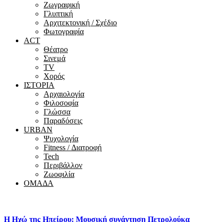
Ζωγραφική
Γλυπτική
Αρχιτεκτονική / Σχέδιο
Φωτογραφία
ACT
Θέατρο
Σινεμά
ΤV
Χορός
ΙΣΤΟΡΙΑ
Αρχαιολογία
Φιλοσοφία
Γλώσσα
Παραδόσεις
URBAN
Ψυχολογία
Fitness / Διατροφή
Tech
Περιβάλλον
Ζωοφιλία
ΟΜΑΔΑ
Η Ηχώ της Ηπείρου: Μουσική συνάντηση Πετρολούκα