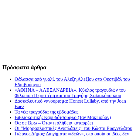
Πρόσφατα άρθρα
Θάλασσα από γυαλί, του Αλέξη Αλεξίου στο Φεστιβάλ του
Εδιμβούργου
«ΑΘΗΝΑ – ΑΛΕΞΑΝΔΡΕΙΑ». Κύκλος τραγουδιών του
Φίλιππου Περιστέρη και του Γρηγόρη Χαλιακόπουλου
Δασκαλευτικό νανούρισμα: Honest Lullaby, από την Joan
Baez
Τα νέα τραγούδια της εβδομάδας
Βιβλιοκριτική: Καρυδότσουφλο (Ίαν ΜακΓιούαν)
Θα σε Βρω – Όταν η αλήθεια καταρρέει
Οι “Μορφοπλαστικές Αναπλάσεις” του Κώστα Ευαγγελάτου
Γιώργος Δήμος: Διηγήματα «ιδεών», στα οποία οι ιδέες δεν