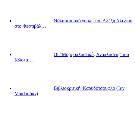
Θάλασσα από γυαλί, του Αλέξη Αλεξίου
στο Φεστιβάλ…
Οι “Μορφοπλαστικές Αναπλάσεις” του
Κώστα…
Βιβλιοκριτική: Καρυδότσουφλο (Ίαν
ΜακΓιούαν)