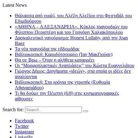
Latest News
Θάλασσα από γυαλί, του Αλέξη Αλεξίου στο Φεστιβάλ του
Εδιμβούργου
«ΑΘΗΝΑ – ΑΛΕΞΑΝΔΡΕΙΑ». Κύκλος τραγουδιών του
Φίλιππου Περιστέρη και του Γρηγόρη Χαλιακόπουλου
Δασκαλευτικό νανούρισμα: Honest Lullaby, από την Joan
Baez
Τα νέα τραγούδια της εβδομάδας
Βιβλιοκριτική: Καρυδότσουφλο (Ίαν ΜακΓιούαν)
Θα σε Βρω – Όταν η αλήθεια καταρρέει
Οι “Μορφοπλαστικές Αναπλάσεις” του Κώστα Ευαγγελάτου
Γιώργος Δήμος: Διηγήματα «ιδεών», στα οποία οι ιδέες δεν
αναλύονται
Βιβλιοκριτική: Στα χρόνια της ντροπής (Ευθυμία
Αθανασιάδου)
Τι θα δούμε την Πέμπτη (6/8) στις κινηματογραφικές
αίθουσες
Search for:
Facebook
Twitter
Instagram
LinkedIn