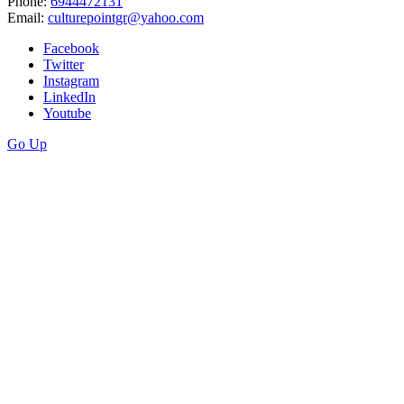
Phone:
6944472131
Email:
culturepointgr@yahoo.com
Facebook
Twitter
Instagram
LinkedIn
Youtube
Go Up