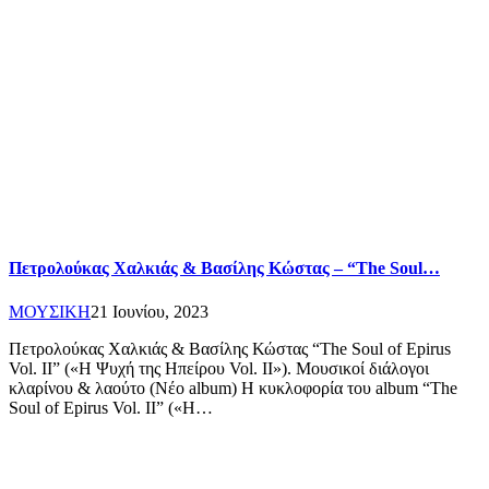
Πετρολούκας Χαλκιάς & Βασίλης Κώστας – “The Soul…
ΜΟΥΣΙΚΗ
21 Ιουνίου, 2023
Πετρολούκας Χαλκιάς & Βασίλης Κώστας “The Soul of Epirus
Vol. II” («Η Ψυχή της Ηπείρου Vol. II»). Μουσικοί διάλογοι
κλαρίνου & λαούτο (Νέο album) Η κυκλοφορία του album “The
Soul of Epirus Vol. II” («Η…