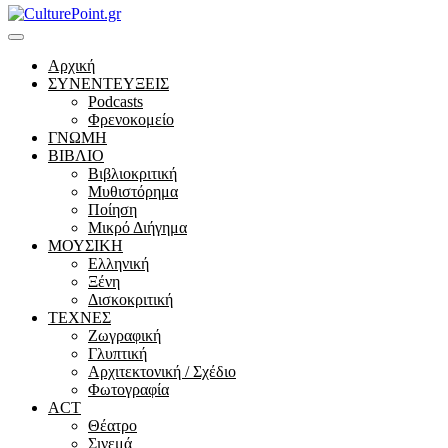
Αρχική
ΣΥΝΕΝΤΕΥΞΕΙΣ
Podcasts
Φρενοκομείο
ΓΝΩΜΗ
ΒΙΒΛΙΟ
Βιβλιοκριτική
Μυθιστόρημα
Ποίηση
Μικρό Διήγημα
ΜΟΥΣΙΚΗ
Ελληνική
Ξένη
Δισκοκριτική
ΤΕΧΝΕΣ
Ζωγραφική
Γλυπτική
Αρχιτεκτονική / Σχέδιο
Φωτογραφία
ACT
Θέατρο
Σινεμά