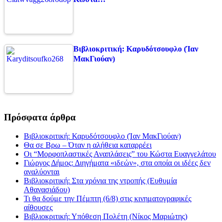
Βιβλιοκριτική: Καρυδότσουφλο (Ίαν
ΜακΓιούαν)
Πρόσφατα άρθρα
Βιβλιοκριτική: Καρυδότσουφλο (Ίαν ΜακΓιούαν)
Θα σε Βρω – Όταν η αλήθεια καταρρέει
Οι “Μορφοπλαστικές Αναπλάσεις” του Κώστα Ευαγγελάτου
Γιώργος Δήμος: Διηγήματα «ιδεών», στα οποία οι ιδέες δεν
αναλύονται
Βιβλιοκριτική: Στα χρόνια της ντροπής (Ευθυμία
Αθανασιάδου)
Τι θα δούμε την Πέμπτη (6/8) στις κινηματογραφικές
αίθουσες
Βιβλιοκριτική: Υπόθεση Πολέτη (Νίκος Μαριώτης)