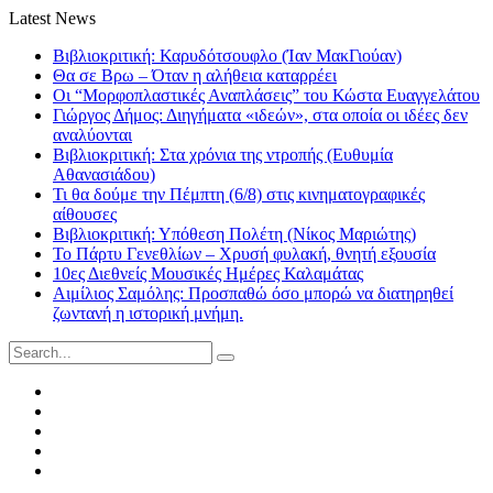
Latest News
Βιβλιοκριτική: Καρυδότσουφλο (Ίαν ΜακΓιούαν)
Θα σε Βρω – Όταν η αλήθεια καταρρέει
Οι “Μορφοπλαστικές Αναπλάσεις” του Κώστα Ευαγγελάτου
Γιώργος Δήμος: Διηγήματα «ιδεών», στα οποία οι ιδέες δεν
αναλύονται
Βιβλιοκριτική: Στα χρόνια της ντροπής (Ευθυμία
Αθανασιάδου)
Τι θα δούμε την Πέμπτη (6/8) στις κινηματογραφικές
αίθουσες
Βιβλιοκριτική: Υπόθεση Πολέτη (Νίκος Μαριώτης)
Το Πάρτυ Γενεθλίων – Χρυσή φυλακή, θνητή εξουσία
10ες Διεθνείς Μουσικές Ημέρες Καλαμάτας
Αιμίλιος Σαμόλης: Προσπαθώ όσο μπορώ να διατηρηθεί
ζωντανή η ιστορική μνήμη.
Search
for:
Facebook
Twitter
Instagram
LinkedIn
Youtube