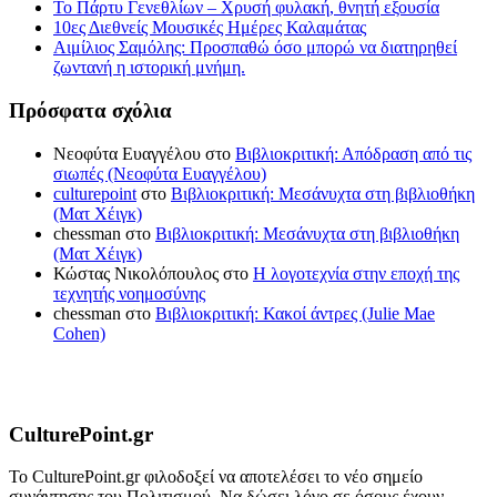
Το Πάρτυ Γενεθλίων – Χρυσή φυλακή, θνητή εξουσία
10ες Διεθνείς Μουσικές Ημέρες Καλαμάτας
Αιμίλιος Σαμόλης: Προσπαθώ όσο μπορώ να διατηρηθεί
ζωντανή η ιστορική μνήμη.
Πρόσφατα σχόλια
Νεοφύτα Ευαγγέλου
στο
Βιβλιοκριτική: Απόδραση από τις
σιωπές (Νεοφύτα Ευαγγέλου)
culturepoint
στο
Βιβλιοκριτική: Μεσάνυχτα στη βιβλιοθήκη
(Ματ Χέιγκ)
chessman
στο
Βιβλιοκριτική: Μεσάνυχτα στη βιβλιοθήκη
(Ματ Χέιγκ)
Κώστας Νικολόπουλος
στο
Η λογοτεχνία στην εποχή της
τεχνητής νοημοσύνης
chessman
στο
Βιβλιοκριτική: Κακοί άντρες (Julie Mae
Cohen)
CulturePoint.gr
Το CulturePoint.gr φιλοδοξεί να αποτελέσει το νέο σημείο
συνάντησης του Πολιτισμού. Να δώσει λόγο σε όσους έχουν