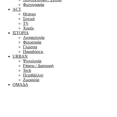
Φωτογραφία
ACT
Θέατρο
Σινεμά
ΤV
Χορός
ΙΣΤΟΡΙΑ
Αρχαιολογία
Φιλοσοφία
Γλώσσα
Παραδόσεις
URBAN
Ψυχολογία
Fitness / Διατροφή
Tech
Περιβάλλον
Ζωοφιλία
ΟΜΑΔΑ