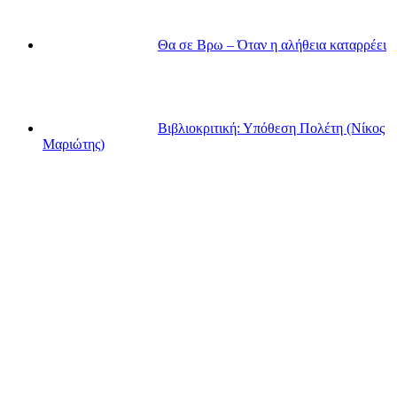
Θα σε Βρω – Όταν η αλήθεια καταρρέει
Βιβλιοκριτική: Υπόθεση Πολέτη (Νίκος
Μαριώτης)