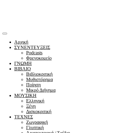
Αρχική
ΣΥΝΕΝΤΕΥΞΕΙΣ
Podcasts
Φρενοκομείο
ΓΝΩΜΗ
ΒΙΒΛΙΟ
Βιβλιοκριτική
Μυθιστόρημα
Ποίηση
Μικρό Διήγημα
ΜΟΥΣΙΚΗ
Ελληνική
Ξένη
Δισκοκριτική
ΤΕΧΝΕΣ
Ζωγραφική
Γλυπτική
Αρχιτεκτονική / Σχέδιο