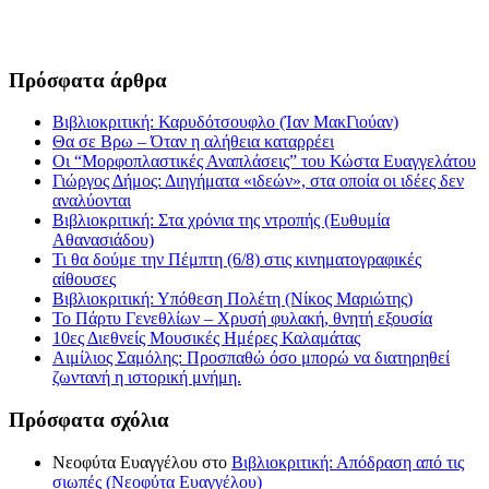
Πρόσφατα άρθρα
Βιβλιοκριτική: Καρυδότσουφλο (Ίαν ΜακΓιούαν)
Θα σε Βρω – Όταν η αλήθεια καταρρέει
Οι “Μορφοπλαστικές Αναπλάσεις” του Κώστα Ευαγγελάτου
Γιώργος Δήμος: Διηγήματα «ιδεών», στα οποία οι ιδέες δεν
αναλύονται
Βιβλιοκριτική: Στα χρόνια της ντροπής (Ευθυμία
Αθανασιάδου)
Τι θα δούμε την Πέμπτη (6/8) στις κινηματογραφικές
αίθουσες
Βιβλιοκριτική: Υπόθεση Πολέτη (Νίκος Μαριώτης)
Το Πάρτυ Γενεθλίων – Χρυσή φυλακή, θνητή εξουσία
10ες Διεθνείς Μουσικές Ημέρες Καλαμάτας
Αιμίλιος Σαμόλης: Προσπαθώ όσο μπορώ να διατηρηθεί
ζωντανή η ιστορική μνήμη.
Πρόσφατα σχόλια
Νεοφύτα Ευαγγέλου
στο
Βιβλιοκριτική: Απόδραση από τις
σιωπές (Νεοφύτα Ευαγγέλου)