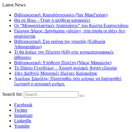
Latest News
Βιβλιοκριτική: Καρυδότσουφλο (Ίαν ΜακΓιούαν)
Θα σε Βρω – Όταν η αλήθεια καταρρέει
Οι “Μορφοπλαστικές Αναπλάσεις” του Κώστα Ευαγγελάτου
Γιώργος Δήμος: Διηγήματα «ιδεών», στα οποία οι ιδέες δεν
αναλύονται
Βιβλιοκριτική: Στα χρόνια της ντροπής (Ευθυμία
Αθανασιάδου)
Τι θα δούμε την Πέμπτη (6/8) στις κινηματογραφικές
αίθουσες
Βιβλιοκριτική: Υπόθεση Πολέτη (Νίκος Μαριώτης)
Το Πάρτυ Γενεθλίων – Χρυσή φυλακή, θνητή εξουσία
10ες Διεθνείς Μουσικές Ημέρες Καλαμάτας
Αιμίλιος Σαμόλης: Προσπαθώ όσο μπορώ να διατηρηθεί
ζωντανή η ιστορική μνήμη.
Search for:
Facebook
Twitter
Instagram
LinkedIn
Youtube