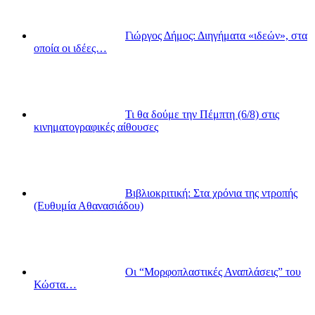
Γιώργος Δήμος: Διηγήματα «ιδεών», στα
οποία οι ιδέες…
Τι θα δούμε την Πέμπτη (6/8) στις
κινηματογραφικές αίθουσες
Βιβλιοκριτική: Στα χρόνια της ντροπής
(Ευθυμία Αθανασιάδου)
Οι “Μορφοπλαστικές Αναπλάσεις” του
Κώστα…