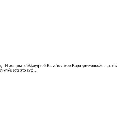
ς Η ποιητική συλλογή τού Κωνσταντίνου Καρα-γιαννόπουλου με τίτλ
μών ανάμεσα στο εγώ…