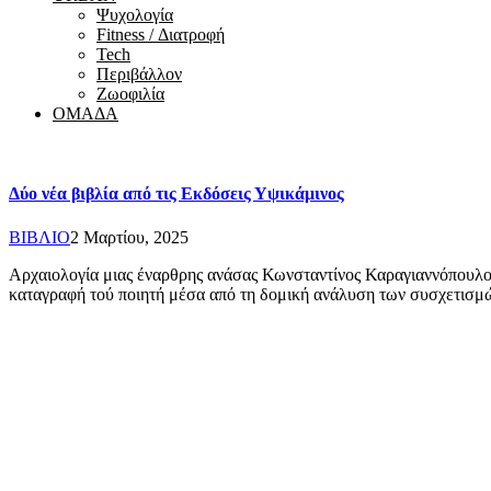
Ψυχολογία
Fitness / Διατροφή
Tech
Περιβάλλον
Ζωοφιλία
ΟΜΑΔΑ
Δύο νέα βιβλία από τις Εκδόσεις Υψικάμινος
ΒΙΒΛΙΟ
2 Μαρτίου, 2025
Αρχαιολογία μιας έναρθρης ανάσας Κωνσταντίνος Καραγιαννόπουλο
καταγραφή τού ποιητή μέσα από τη δομική ανάλυση των συσχετισ