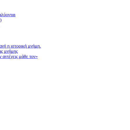
αλύονται
)
νή η ιστορική μνήμη.
ας μνήμης
 αντέχεις μάθε τον»