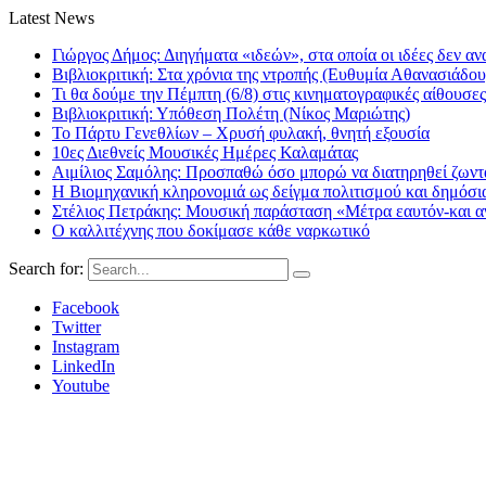
Latest News
Γιώργος Δήμος: Διηγήματα «ιδεών», στα οποία οι ιδέες δεν αν
Βιβλιοκριτική: Στα χρόνια της ντροπής (Ευθυμία Αθανασιάδου
Τι θα δούμε την Πέμπτη (6/8) στις κινηματογραφικές αίθουσες
Βιβλιοκριτική: Υπόθεση Πολέτη (Νίκος Μαριώτης)
Το Πάρτυ Γενεθλίων – Χρυσή φυλακή, θνητή εξουσία
10ες Διεθνείς Μουσικές Ημέρες Καλαμάτας
Αιμίλιος Σαμόλης: Προσπαθώ όσο μπορώ να διατηρηθεί ζωντα
Η Βιομηχανική κληρονομιά ως δείγμα πολιτισμού και δημόσι
Στέλιος Πετράκης: Μουσική παράσταση «Μέτρα εαυτόν-και αν
Ο καλλιτέχνης που δοκίμασε κάθε ναρκωτικό
Search for:
Facebook
Twitter
Instagram
LinkedIn
Youtube