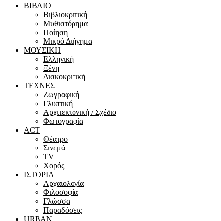
ΒΙΒΛΙΟ
Βιβλιοκριτική
Μυθιστόρημα
Ποίηση
Μικρό Διήγημα
ΜΟΥΣΙΚΗ
Ελληνική
Ξένη
Δισκοκριτική
ΤΕΧΝΕΣ
Ζωγραφική
Γλυπτική
Αρχιτεκτονική / Σχέδιο
Φωτογραφία
ACT
Θέατρο
Σινεμά
ΤV
Χορός
ΙΣΤΟΡΙΑ
Αρχαιολογία
Φιλοσοφία
Γλώσσα
Παραδόσεις
URBAN