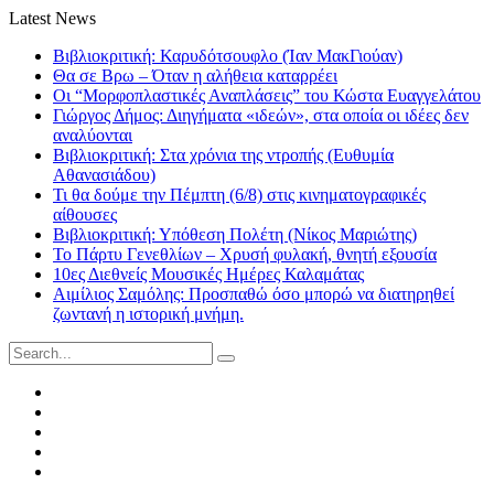
Latest News
Βιβλιοκριτική: Καρυδότσουφλο (Ίαν ΜακΓιούαν)
Θα σε Βρω – Όταν η αλήθεια καταρρέει
Οι “Μορφοπλαστικές Αναπλάσεις” του Κώστα Ευαγγελάτου
Γιώργος Δήμος: Διηγήματα «ιδεών», στα οποία οι ιδέες δεν
αναλύονται
Βιβλιοκριτική: Στα χρόνια της ντροπής (Ευθυμία
Αθανασιάδου)
Τι θα δούμε την Πέμπτη (6/8) στις κινηματογραφικές
αίθουσες
Βιβλιοκριτική: Υπόθεση Πολέτη (Νίκος Μαριώτης)
Το Πάρτυ Γενεθλίων – Χρυσή φυλακή, θνητή εξουσία
10ες Διεθνείς Μουσικές Ημέρες Καλαμάτας
Αιμίλιος Σαμόλης: Προσπαθώ όσο μπορώ να διατηρηθεί
ζωντανή η ιστορική μνήμη.
Search
for:
Facebook
Twitter
Instagram
LinkedIn
Youtube