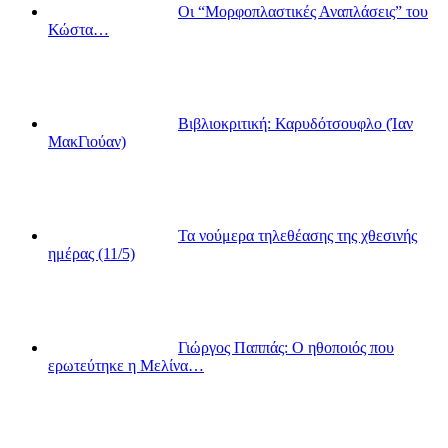
Οι “Μορφοπλαστικές Αναπλάσεις” του
Κώστα…
Βιβλιοκριτική: Καρυδότσουφλο (Ίαν
ΜακΓιούαν)
Τα νούμερα τηλεθέασης της χθεσινής
ημέρας (11/5)
Γιώργος Παππάς: Ο ηθοποιός που
ερωτεύτηκε η Μελίνα…