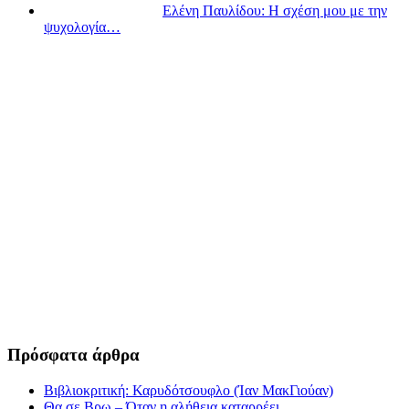
Ελένη Παυλίδου: Η σχέση μου με την
ψυχολογία…
Πρόσφατα άρθρα
Βιβλιοκριτική: Καρυδότσουφλο (Ίαν ΜακΓιούαν)
Θα σε Βρω – Όταν η αλήθεια καταρρέει