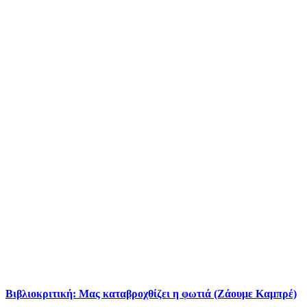
Βιβλιοκριτική: Μας καταβροχθίζει η φωτιά (Ζάουμε Καμπρέ)