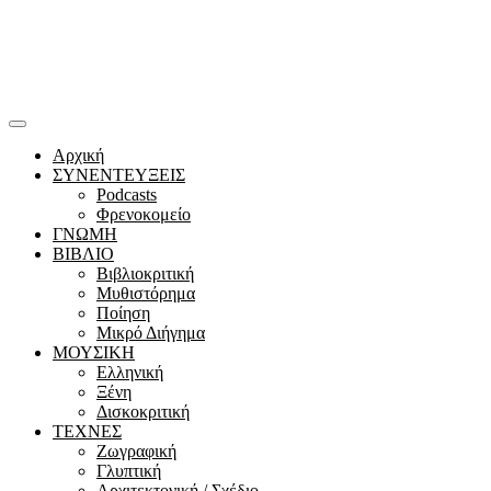
Αρχική
ΣΥΝΕΝΤΕΥΞΕΙΣ
Podcasts
Φρενοκομείο
ΓΝΩΜΗ
ΒΙΒΛΙΟ
Βιβλιοκριτική
Μυθιστόρημα
Ποίηση
Μικρό Διήγημα
ΜΟΥΣΙΚΗ
Ελληνική
Ξένη
Δισκοκριτική
ΤΕΧΝΕΣ
Ζωγραφική
Γλυπτική
Αρχιτεκτονική / Σχέδιο