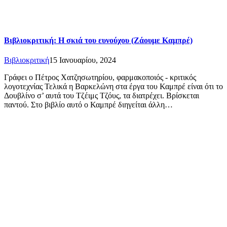
Βιβλιοκριτική: Η σκιά του ευνούχου (Ζάουμε Καμπρέ)
Βιβλιοκριτική
15 Ιανουαρίου, 2024
Γράφει ο Πέτρος Χατζησωτηρίου, φαρμακοποιός - κριτικός
λογοτεχνίας Τελικά η Βαρκελώνη στα έργα του Καμπρέ είναι ότι το
Δουβλίνο σ’ αυτά του Τζέιμς Τζόυς, τα διατρέχει. Βρίσκεται
παντού. Στο βιβλίο αυτό ο Καμπρέ διηγείται άλλη…