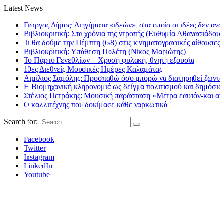
Latest News
Γιώργος Δήμος: Διηγήματα «ιδεών», στα οποία οι ιδέες δεν αν
Βιβλιοκριτική: Στα χρόνια της ντροπής (Ευθυμία Αθανασιάδου
Τι θα δούμε την Πέμπτη (6/8) στις κινηματογραφικές αίθουσες
Βιβλιοκριτική: Υπόθεση Πολέτη (Νίκος Μαριώτης)
Το Πάρτυ Γενεθλίων – Χρυσή φυλακή, θνητή εξουσία
10ες Διεθνείς Μουσικές Ημέρες Καλαμάτας
Αιμίλιος Σαμόλης: Προσπαθώ όσο μπορώ να διατηρηθεί ζωντα
Η Βιομηχανική κληρονομιά ως δείγμα πολιτισμού και δημόσι
Στέλιος Πετράκης: Μουσική παράσταση «Μέτρα εαυτόν-και αν
Ο καλλιτέχνης που δοκίμασε κάθε ναρκωτικό
Search for:
Facebook
Twitter
Instagram
LinkedIn
Youtube