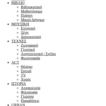
ΒΙΒΛΙΟ
Βιβλιοκριτική
Μυθιστόρημα
Ποίηση
Μικρό Διήγημα
ΜΟΥΣΙΚΗ
Ελληνική
Ξένη
Δισκοκριτική
ΤΕΧΝΕΣ
Ζωγραφική
Γλυπτική
Αρχιτεκτονική / Σχέδιο
Φωτογραφία
ACT
Θέατρο
Σινεμά
ΤV
Χορός
ΙΣΤΟΡΙΑ
Αρχαιολογία
Φιλοσοφία
Γλώσσα
Παραδόσεις
URBAN