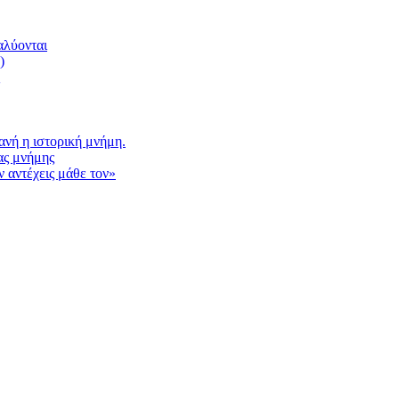
αλύονται
)
νή η ιστορική μνήμη.
ας μνήμης
 αντέχεις μάθε τον»