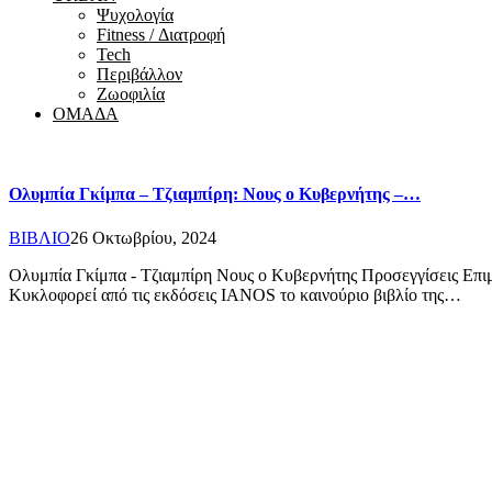
Ψυχολογία
Fitness / Διατροφή
Tech
Περιβάλλον
Ζωοφιλία
ΟΜΑΔΑ
Ολυμπία Γκίμπα – Τζιαμπίρη: Νους ο Κυβερνήτης –…
ΒΙΒΛΙΟ
26 Οκτωβρίου, 2024
Ολυμπία Γκίμπα - Τζιαμπίρη Νους ο Κυβερνήτης Προσεγγίσεις Επι
Κυκλοφορεί από τις εκδόσεις IANOS το καινούριο βιβλίο της…