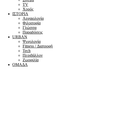
ΤV
Χορός
ΙΣΤΟΡΙΑ
Αρχαιολογία
Φιλοσοφία
Γλώσσα
Παραδόσεις
URBAN
Ψυχολογία
Fitness / Διατροφή
Tech
Περιβάλλον
Ζωοφιλία
ΟΜΑΔΑ