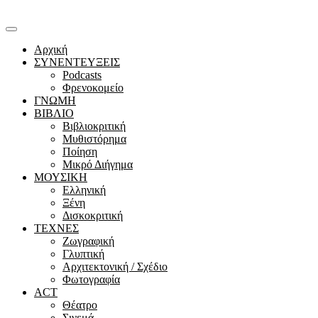
Αρχική
ΣΥΝΕΝΤΕΥΞΕΙΣ
Podcasts
Φρενοκομείο
ΓΝΩΜΗ
ΒΙΒΛΙΟ
Βιβλιοκριτική
Μυθιστόρημα
Ποίηση
Μικρό Διήγημα
ΜΟΥΣΙΚΗ
Ελληνική
Ξένη
Δισκοκριτική
ΤΕΧΝΕΣ
Ζωγραφική
Γλυπτική
Αρχιτεκτονική / Σχέδιο
Φωτογραφία
ACT
Θέατρο
Σινεμά