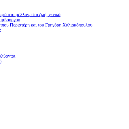
φιά στο μέλλον, στη ζωή, γενικά
διμβούργου
ου Περιστέρη και του Γρηγόρη Χαλιακόπουλου
z
αλύονται
)