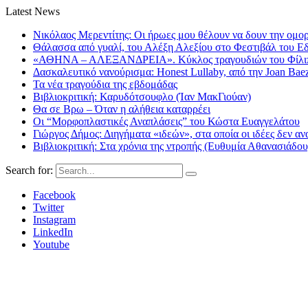
Latest News
Νικόλαος Μερεντίτης: Οι ήρωες μου θέλουν να δουν την ομορ
Θάλασσα από γυαλί, του Αλέξη Αλεξίου στο Φεστιβάλ του Ε
«ΑΘΗΝΑ – ΑΛΕΞΑΝΔΡΕΙΑ». Κύκλος τραγουδιών του Φίλιππ
Δασκαλευτικό νανούρισμα: Honest Lullaby, από την Joan Bae
Τα νέα τραγούδια της εβδομάδας
Βιβλιοκριτική: Καρυδότσουφλο (Ίαν ΜακΓιούαν)
Θα σε Βρω – Όταν η αλήθεια καταρρέει
Οι “Μορφοπλαστικές Αναπλάσεις” του Κώστα Ευαγγελάτου
Γιώργος Δήμος: Διηγήματα «ιδεών», στα οποία οι ιδέες δεν αν
Βιβλιοκριτική: Στα χρόνια της ντροπής (Ευθυμία Αθανασιάδου
Search for:
Facebook
Twitter
Instagram
LinkedIn
Youtube