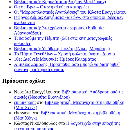
Βιβλιοκριτική: Καρυδότσουφλο (Ίαν ΜακΓιούαν)
Θα σε Βρω – Όταν η αλήθεια καταρρέει
Οι “Μορφοπλαστικές Αναπλάσεις” του Κώστα Ευαγγελάτου
Γιώργος Δήμος: Διηγήματα «ιδεών», στα οποία οι ιδέες δεν
αναλύονται
Βιβλιοκριτική: Στα χρόνια της ντροπής (Ευθυμία
Αθανασιάδου)
Τι θα δούμε την Πέμπτη (6/8) στις κινηματογραφικές
αίθουσες
Βιβλιοκριτική: Υπόθεση Πολέτη (Νίκος Μαριώτης)
Το Πάρτυ Γενεθλίων – Χρυσή φυλακή, θνητή εξουσία
10ες Διεθνείς Μουσικές Ημέρες Καλαμάτας
Αιμίλιος Σαμόλης: Προσπαθώ όσο μπορώ να διατηρηθεί
ζωντανή η ιστορική μνήμη.
Πρόσφατα σχόλια
Νεοφύτα Ευαγγέλου
στο
Βιβλιοκριτική: Απόδραση από τις
σιωπές (Νεοφύτα Ευαγγέλου)
culturepoint
στο
Βιβλιοκριτική: Μεσάνυχτα στη βιβλιοθήκη
(Ματ Χέιγκ)
chessman
στο
Βιβλιοκριτική: Μεσάνυχτα στη βιβλιοθήκη
(Ματ Χέιγκ)
Κώστας Νικολόπουλος
στο
Η λογοτεχνία στην εποχή της
τεχνητής νοημοσύνης