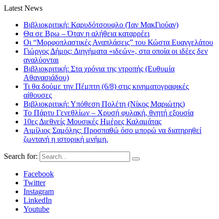
Latest News
Βιβλιοκριτική: Καρυδότσουφλο (Ίαν ΜακΓιούαν)
Θα σε Βρω – Όταν η αλήθεια καταρρέει
Οι “Μορφοπλαστικές Αναπλάσεις” του Κώστα Ευαγγελάτου
Γιώργος Δήμος: Διηγήματα «ιδεών», στα οποία οι ιδέες δεν
αναλύονται
Βιβλιοκριτική: Στα χρόνια της ντροπής (Ευθυμία
Αθανασιάδου)
Τι θα δούμε την Πέμπτη (6/8) στις κινηματογραφικές
αίθουσες
Βιβλιοκριτική: Υπόθεση Πολέτη (Νίκος Μαριώτης)
Το Πάρτυ Γενεθλίων – Χρυσή φυλακή, θνητή εξουσία
10ες Διεθνείς Μουσικές Ημέρες Καλαμάτας
Αιμίλιος Σαμόλης: Προσπαθώ όσο μπορώ να διατηρηθεί
ζωντανή η ιστορική μνήμη.
Search for:
Facebook
Twitter
Instagram
LinkedIn
Youtube