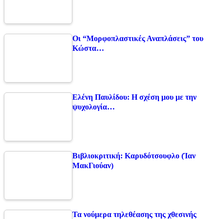
Οι “Μορφοπλαστικές Αναπλάσεις” του
Κώστα…
Ελένη Παυλίδου: Η σχέση μου με την
ψυχολογία…
Βιβλιοκριτική: Καρυδότσουφλο (Ίαν
ΜακΓιούαν)
Τα νούμερα τηλεθέασης της χθεσινής