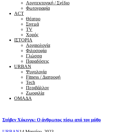
Αρχιτεκτονική / Σχέδιο
Φωτογραφία
ACT
Θέατρο
Σινεμά
ΤV
Χορός
ΙΣΤΟΡΙΑ
Αρχαιολογία
Φιλοσοφία
Γλώσσα
Παραδόσεις
URBAN
Ψυχολογία
Fitness / Διατροφή
Tech
Περιβάλλον
Ζωοφιλία
ΟΜΑΔΑ
Στήβεν Χόκινγκ: Ο άνθρωπος πίσω από τον μύθο
URBAN
14 Μαρτίου, 2023