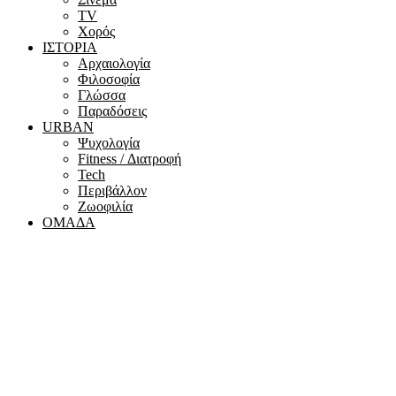
ΤV
Χορός
ΙΣΤΟΡΙΑ
Αρχαιολογία
Φιλοσοφία
Γλώσσα
Παραδόσεις
URBAN
Ψυχολογία
Fitness / Διατροφή
Tech
Περιβάλλον
Ζωοφιλία
ΟΜΑΔΑ