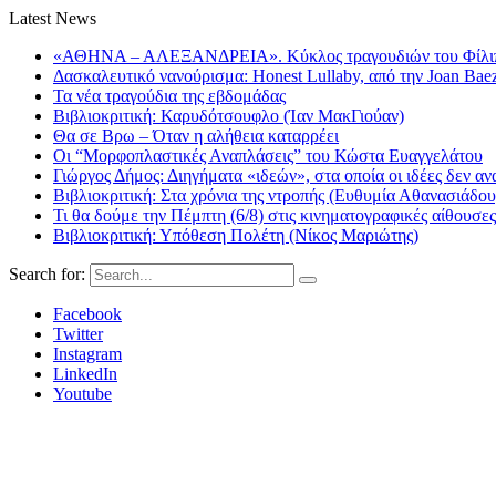
Latest News
«ΑΘΗΝΑ – ΑΛΕΞΑΝΔΡΕΙΑ». Κύκλος τραγουδιών του Φίλιππ
Δασκαλευτικό νανούρισμα: Honest Lullaby, από την Joan Bae
Τα νέα τραγούδια της εβδομάδας
Βιβλιοκριτική: Καρυδότσουφλο (Ίαν ΜακΓιούαν)
Θα σε Βρω – Όταν η αλήθεια καταρρέει
Οι “Μορφοπλαστικές Αναπλάσεις” του Κώστα Ευαγγελάτου
Γιώργος Δήμος: Διηγήματα «ιδεών», στα οποία οι ιδέες δεν αν
Βιβλιοκριτική: Στα χρόνια της ντροπής (Ευθυμία Αθανασιάδου
Τι θα δούμε την Πέμπτη (6/8) στις κινηματογραφικές αίθουσες
Βιβλιοκριτική: Υπόθεση Πολέτη (Νίκος Μαριώτης)
Search for:
Facebook
Twitter
Instagram
LinkedIn
Youtube