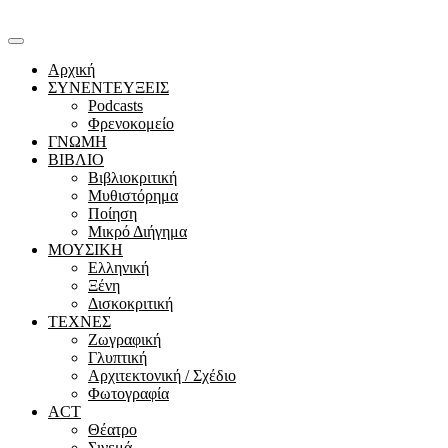
Αρχική
ΣΥΝΕΝΤΕΥΞΕΙΣ
Podcasts
Φρενοκομείο
ΓΝΩΜΗ
ΒΙΒΛΙΟ
Βιβλιοκριτική
Μυθιστόρημα
Ποίηση
Μικρό Διήγημα
ΜΟΥΣΙΚΗ
Ελληνική
Ξένη
Δισκοκριτική
ΤΕΧΝΕΣ
Ζωγραφική
Γλυπτική
Αρχιτεκτονική / Σχέδιο
Φωτογραφία
ACT
Θέατρο
Σινεμά