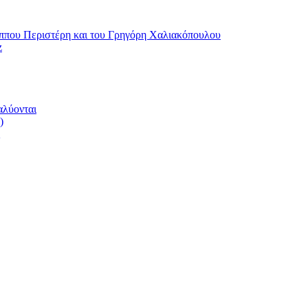
ου Περιστέρη και του Γρηγόρη Χαλιακόπουλου
z
αλύονται
)