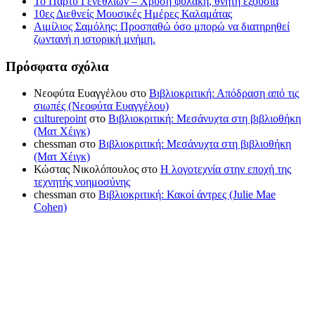
Το Πάρτυ Γενεθλίων – Χρυσή φυλακή, θνητή εξουσία
10ες Διεθνείς Μουσικές Ημέρες Καλαμάτας
Αιμίλιος Σαμόλης: Προσπαθώ όσο μπορώ να διατηρηθεί
ζωντανή η ιστορική μνήμη.
Πρόσφατα σχόλια
Νεοφύτα Ευαγγέλου
στο
Βιβλιοκριτική: Απόδραση από τις
σιωπές (Νεοφύτα Ευαγγέλου)
culturepoint
στο
Βιβλιοκριτική: Μεσάνυχτα στη βιβλιοθήκη
(Ματ Χέιγκ)
chessman
στο
Βιβλιοκριτική: Μεσάνυχτα στη βιβλιοθήκη
(Ματ Χέιγκ)
Κώστας Νικολόπουλος
στο
Η λογοτεχνία στην εποχή της
τεχνητής νοημοσύνης
chessman
στο
Βιβλιοκριτική: Κακοί άντρες (Julie Mae
Cohen)