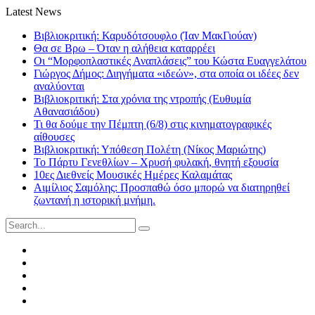
Latest News
Βιβλιοκριτική: Καρυδότσουφλο (Ίαν ΜακΓιούαν)
Θα σε Βρω – Όταν η αλήθεια καταρρέει
Οι “Μορφοπλαστικές Αναπλάσεις” του Κώστα Ευαγγελάτου
Γιώργος Δήμος: Διηγήματα «ιδεών», στα οποία οι ιδέες δεν
αναλύονται
Βιβλιοκριτική: Στα χρόνια της ντροπής (Ευθυμία
Αθανασιάδου)
Τι θα δούμε την Πέμπτη (6/8) στις κινηματογραφικές
αίθουσες
Βιβλιοκριτική: Υπόθεση Πολέτη (Νίκος Μαριώτης)
Το Πάρτυ Γενεθλίων – Χρυσή φυλακή, θνητή εξουσία
10ες Διεθνείς Μουσικές Ημέρες Καλαμάτας
Αιμίλιος Σαμόλης: Προσπαθώ όσο μπορώ να διατηρηθεί
ζωντανή η ιστορική μνήμη.
Search
for:
Facebook
Twitter
Instagram
LinkedIn
Youtube