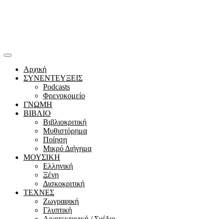
Αρχική
ΣΥΝΕΝΤΕΥΞΕΙΣ
Podcasts
Φρενοκομείο
ΓΝΩΜΗ
ΒΙΒΛΙΟ
Βιβλιοκριτική
Μυθιστόρημα
Ποίηση
Μικρό Διήγημα
ΜΟΥΣΙΚΗ
Ελληνική
Ξένη
Δισκοκριτική
ΤΕΧΝΕΣ
Ζωγραφική
Γλυπτική
Αρχιτεκτονική / Σχέδιο