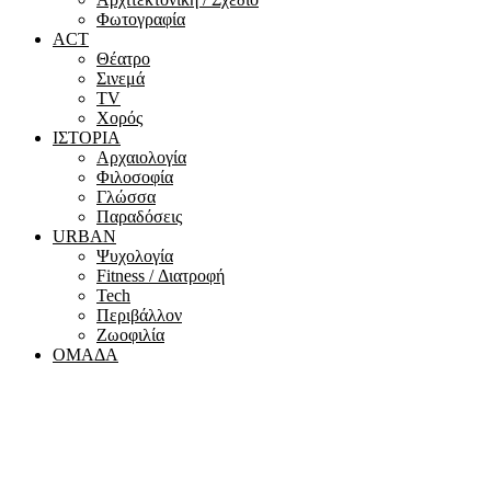
Φωτογραφία
ACT
Θέατρο
Σινεμά
ΤV
Χορός
ΙΣΤΟΡΙΑ
Αρχαιολογία
Φιλοσοφία
Γλώσσα
Παραδόσεις
URBAN
Ψυχολογία
Fitness / Διατροφή
Tech
Περιβάλλον
Ζωοφιλία
ΟΜΑΔΑ