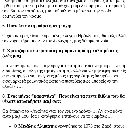
πλάσμα που διηγείται συνεχώς και συνεχώς διψά για εξιστορήσεις,
η ίδια του η σκέψη είναι μια συνεχής ροή εξιστόρησης με ακροατή
τον ίδιο τον εαυτό του, μια μυθοπλασία μέσα απ’ την οποία
ερμηνεύει τον κόσμο.
6. Πιστεύετε στη μοίρα ή στη τύχη;
Ο χαρακτήρας είναι πεπρωμένο, έλεγε ο Ηράκλειτος, θαρρώ, αλλά
τον χαρακτήρα μας δεν τον διαλέξαμε, μας δόθηκε τυχαία.
7. Χρειαζόμαστε περισσότερο ρομαντισμό ή ρεαλισμό στις
ζωές μας;
Για να αντιμετωπίσεις την πραγματικότητα πρέπει να μπορείς να τη
διακρίνεις, σε όλη της την αγριότητα, αλλά για να μην αφομοιωθείς
από αυτήν, για να μην γίνεις μέρος της αγριότητας θα πρέπει να
είσαι αρκετά ρομαντικός ώστε να πιστεύεις πως μπορείς να την
αλλάξεις…
8. Ένας μήνας “καραντίνα”. Ποια είναι τα πέντε βιβλία που θα
θέλατε οπωσδήποτε μαζί σας;
Θα έπαιρνα το «Αναζητώντας τον χαμένο χρόνο»… Αν είχα μόνο
αυτό μαζί μου, ίσως κατάφερνα επιτέλους να το διαβάσω…
Ο
Μιχάλης Αλμπάτης
γεννήθηκε το 1973 στο Ζαρό, στους