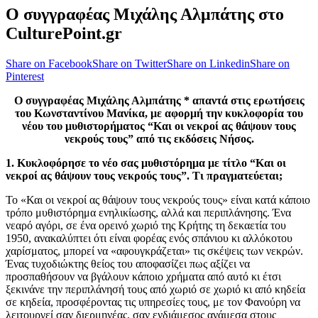
Ο συγγραφέας Μιχάλης Αλμπάτης στο
CulturePoint.gr
Share on Facebook
Share on Twitter
Share on Linkedin
Share on
Pinterest
Ο συγγραφέας Μιχάλης Αλμπάτης * απαντά στις ερωτήσεις
του Κωνσταντίνου Μανίκα, με αφορμή την κυκλοφορία του
νέου του μυθιστορήματος “Και οι νεκροί ας θάψουν τους
νεκρούς τους” από τις εκδόσεις Νήσος.
1. Κυκλοφόρησε το νέο σας μυθιστόρημα με τίτλο “Και οι
νεκροί ας θάψουν τους νεκρούς τους”. Τι πραγματεύεται;
Το «Και οι νεκροί ας θάψουν τους νεκρούς τους» είναι κατά κάποιο
τρόπο μυθιστόρημα ενηλικίωσης, αλλά και περιπλάνησης. Ένα
νεαρό αγόρι, σε ένα ορεινό χωριό της Κρήτης τη δεκαετία του
1950, ανακαλύπτει ότι είναι φορέας ενός σπάνιου κι αλλόκοτου
χαρίσματος, μπορεί να «αφουγκράζεται» τις σκέψεις των νεκρών.
Ένας τυχοδιώκτης θείος του αποφασίζει πως αξίζει να
προσπαθήσουν να βγάλουν κάποιο χρήματα από αυτό κι έτσι
ξεκινάνε την περιπλάνησή τους από χωριό σε χωριό κι από κηδεία
σε κηδεία, προσφέροντας τις υπηρεσίες τους, με τον Φανούρη να
λειτουργεί σαν διερμηνέας, σαν ενδιάμεσος ανάμεσα στους