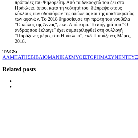
πρόποδες του Ψηλορείτη. Από τα δεκαοχτώ του ζει στο
Ηράκλειο, όπου, κατά τη νεότητά του, διέπρεψε στους
κύκλους των οδοιπόρων της απώλειας και της αριστοκρατίας
των αφανών. Το 2018 δημοσίευσε την πρώτη του νουβέλα
“Ο κώλος της Άννας”, εκδ. Απόπειρα. Το διήγημά του “Ο
άνδρας που έκλαιγε” έχει συμπεριληφθεί στη συλλογή
“Παράξενες μέρες στο Ηράκλειο”, εκδ. Παράξενες Μέρες,
2018.
TAGS:
ΑΛΜΠΑΤΗΣ
ΒΙΒΛΙΟ
ΜΑΝΙΚΑΣ
ΜΥΘΙΣΤΟΡΗΜΑ
ΣΥΝΕΝΤΕΥΞ
Related posts