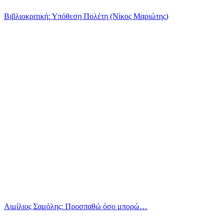
Βιβλιοκριτική: Υπόθεση Πολέτη (Νίκος Μαριώτης)
Αιμίλιος Σαμόλης: Προσπαθώ όσο μπορώ…