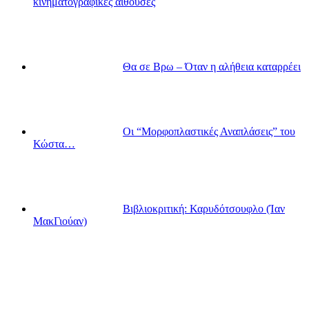
κινηματογραφικές αίθουσες
Θα σε Βρω – Όταν η αλήθεια καταρρέει
Οι “Μορφοπλαστικές Αναπλάσεις” του
Κώστα…
Βιβλιοκριτική: Καρυδότσουφλο (Ίαν
ΜακΓιούαν)