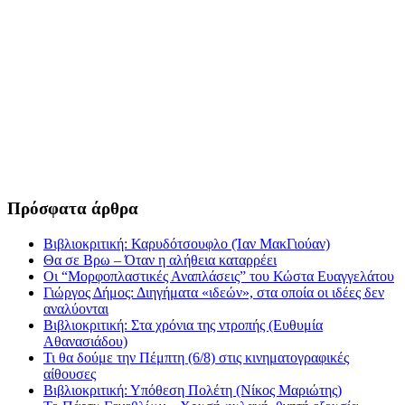
Πρόσφατα άρθρα
Βιβλιοκριτική: Καρυδότσουφλο (Ίαν ΜακΓιούαν)
Θα σε Βρω – Όταν η αλήθεια καταρρέει
Οι “Μορφοπλαστικές Αναπλάσεις” του Κώστα Ευαγγελάτου
Γιώργος Δήμος: Διηγήματα «ιδεών», στα οποία οι ιδέες δεν
αναλύονται
Βιβλιοκριτική: Στα χρόνια της ντροπής (Ευθυμία
Αθανασιάδου)
Τι θα δούμε την Πέμπτη (6/8) στις κινηματογραφικές
αίθουσες
Βιβλιοκριτική: Υπόθεση Πολέτη (Νίκος Μαριώτης)