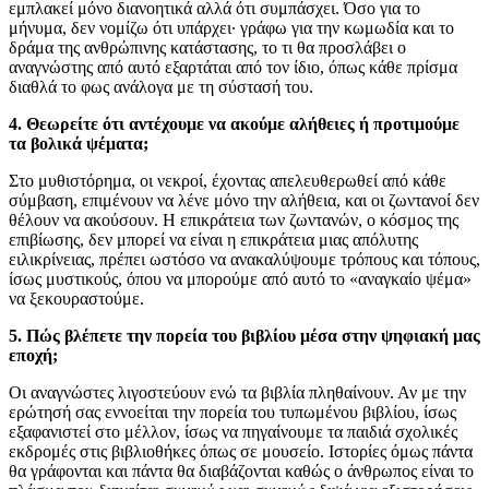
εμπλακεί μόνο διανοητικά αλλά ότι συμπάσχει. Όσο για το
μήνυμα, δεν νομίζω ότι υπάρχει· γράφω για την κωμωδία και το
δράμα της ανθρώπινης κατάστασης, το τι θα προσλάβει ο
αναγνώστης από αυτό εξαρτάται από τον ίδιο, όπως κάθε πρίσμα
διαθλά το φως ανάλογα με τη σύστασή του.
4. Θεωρείτε ότι αντέχουμε να ακούμε αλήθειες ή προτιμούμε
τα βολικά ψέματα;
Στο μυθιστόρημα, οι νεκροί, έχοντας απελευθερωθεί από κάθε
σύμβαση, επιμένουν να λένε μόνο την αλήθεια, και οι ζωντανοί δεν
θέλουν να ακούσουν. Η επικράτεια των ζωντανών, ο κόσμος της
επιβίωσης, δεν μπορεί να είναι η επικράτεια μιας απόλυτης
ειλικρίνειας, πρέπει ωστόσο να ανακαλύψουμε τρόπους και τόπους,
ίσως μυστικούς, όπου να μπορούμε από αυτό το «αναγκαίο ψέμα»
να ξεκουραστούμε.
5. Πώς βλέπετε την πορεία του βιβλίου μέσα στην ψηφιακή μας
εποχή;
Οι αναγνώστες λιγοστεύουν ενώ τα βιβλία πληθαίνουν. Αν με την
ερώτησή σας εννοείται την πορεία του τυπωμένου βιβλίου, ίσως
εξαφανιστεί στο μέλλον, ίσως να πηγαίνουμε τα παιδιά σχολικές
εκδρομές στις βιβλιοθήκες όπως σε μουσείο. Ιστορίες όμως πάντα
θα γράφονται και πάντα θα διαβάζονται καθώς ο άνθρωπος είναι το