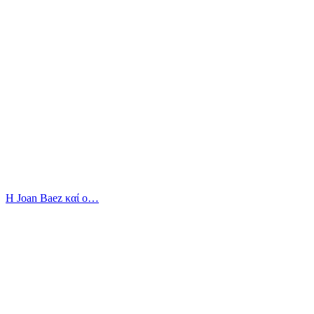
Η Joan Baez καί ο…