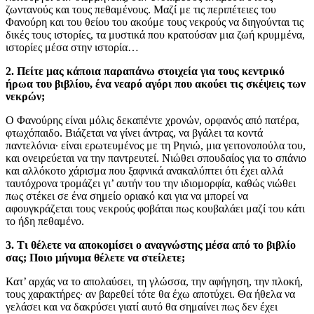
ζωντανούς και τους πεθαμένους. Μαζί με τις περιπέτειες του
Φανούρη και του θείου του ακούμε τους νεκρούς να διηγούνται τις
δικές τους ιστορίες, τα μυστικά που κρατούσαν μια ζωή κρυμμένα,
ιστορίες μέσα στην ιστορία…
2. Πείτε μας κάποια παραπάνω στοιχεία για τους κεντρικό
ήρωα του βιβλίου, ένα νεαρό αγόρι που ακούει τις σκέψεις των
νεκρών;
Ο Φανούρης είναι μόλις δεκαπέντε χρονών, ορφανός από πατέρα,
φτωχόπαιδο. Βιάζεται να γίνει άντρας, να βγάλει τα κοντά
παντελόνια· είναι ερωτευμένος με τη Ρηνιώ, μια γειτονοπούλα του,
και ονειρεύεται να την παντρευτεί. Νιώθει σπουδαίος για το σπάνιο
και αλλόκοτο χάρισμα που ξαφνικά ανακαλύπτει ότι έχει αλλά
ταυτόχρονα τρομάζει γι’ αυτήν του την ιδιομορφία, καθώς νιώθει
πως στέκει σε ένα σημείο οριακό και για να μπορεί να
αφουγκράζεται τους νεκρούς φοβάται πως κουβαλάει μαζί του κάτι
το ήδη πεθαμένο.
3. Τι θέλετε να αποκομίσει ο αναγνώστης μέσα από το βιβλίο
σας; Ποιο μήνυμα θέλετε να στείλετε;
Κατ’ αρχάς να το απολαύσει, τη γλώσσα, την αφήγηση, την πλοκή,
τους χαρακτήρες· αν βαρεθεί τότε θα έχω αποτύχει. Θα ήθελα να
γελάσει και να δακρύσει γιατί αυτό θα σημαίνει πως δεν έχει