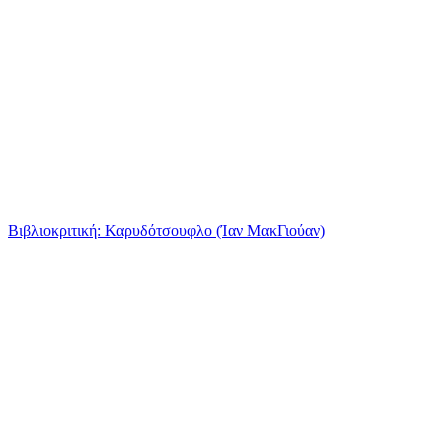
Βιβλιοκριτική: Καρυδότσουφλο (Ίαν ΜακΓιούαν)