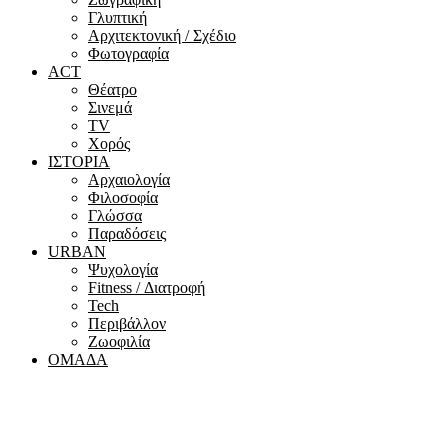
Γλυπτική
Αρχιτεκτονική / Σχέδιο
Φωτογραφία
ACT
Θέατρο
Σινεμά
ΤV
Χορός
ΙΣΤΟΡΙΑ
Αρχαιολογία
Φιλοσοφία
Γλώσσα
Παραδόσεις
URBAN
Ψυχολογία
Fitness / Διατροφή
Tech
Περιβάλλον
Ζωοφιλία
ΟΜΑΔΑ