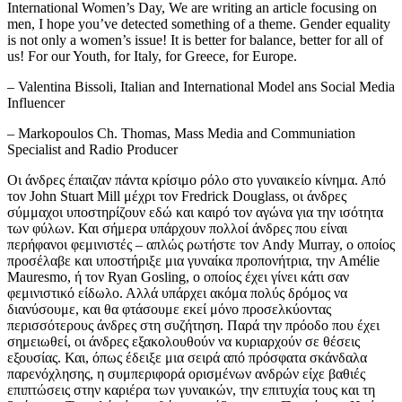
International Women’s Day, We are writing an article focusing on
men, I hope you’ve detected something of a theme. Gender equality
is not only a women’s issue! It is better for balance, better for all of
us! For our Youth, for Italy, for Greece, for Europe.
– Valentina Bissoli, Italian and International Model ans Social Media
Influencer
– Markopoulos Ch. Thomas, Mass Media and Communiation
Specialist and Radio Producer
Οι άνδρες έπαιζαν πάντα κρίσιμο ρόλο στο γυναικείο κίνημα. Από
τον John Stuart Mill μέχρι τον Fredrick Douglass, οι άνδρες
σύμμαχοι υποστηρίζουν εδώ και καιρό τον αγώνα για την ισότητα
των φύλων. Και σήμερα υπάρχουν πολλοί άνδρες που είναι
περήφανοι φεμινιστές – απλώς ρωτήστε τον Andy Murray, ο οποίος
προσέλαβε και υποστήριξε μια γυναίκα προπονήτρια, την Amélie
Mauresmo, ή τον Ryan Gosling, ο οποίος έχει γίνει κάτι σαν
φεμινιστικό είδωλο. Αλλά υπάρχει ακόμα πολύς δρόμος να
διανύσουμε, και θα φτάσουμε εκεί μόνο προσελκύοντας
περισσότερους άνδρες στη συζήτηση. Παρά την πρόοδο που έχει
σημειωθεί, οι άνδρες εξακολουθούν να κυριαρχούν σε θέσεις
εξουσίας. Και, όπως έδειξε μια σειρά από πρόσφατα σκάνδαλα
παρενόχλησης, η συμπεριφορά ορισμένων ανδρών είχε βαθιές
επιπτώσεις στην καριέρα των γυναικών, την επιτυχία τους και τη