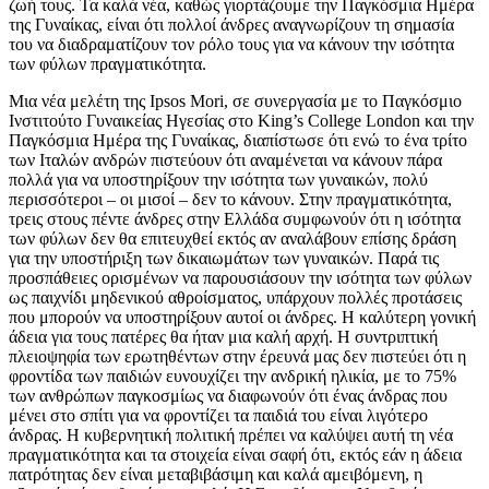
ζωή τους. Τα καλά νέα, καθώς γιορτάζουμε την Παγκόσμια Ημέρα
της Γυναίκας, είναι ότι πολλοί άνδρες αναγνωρίζουν τη σημασία
του να διαδραματίζουν τον ρόλο τους για να κάνουν την ισότητα
των φύλων πραγματικότητα.
Μια νέα μελέτη της Ipsos Mori, σε συνεργασία με το Παγκόσμιο
Ινστιτούτο Γυναικείας Ηγεσίας στο King’s College London και την
Παγκόσμια Ημέρα της Γυναίκας, διαπίστωσε ότι ενώ το ένα τρίτο
των Ιταλών ανδρών πιστεύουν ότι αναμένεται να κάνουν πάρα
πολλά για να υποστηρίξουν την ισότητα των γυναικών, πολύ
περισσότεροι – οι μισοί – δεν το κάνουν. Στην πραγματικότητα,
τρεις στους πέντε άνδρες στην Ελλάδα συμφωνούν ότι η ισότητα
των φύλων δεν θα επιτευχθεί εκτός αν αναλάβουν επίσης δράση
για την υποστήριξη των δικαιωμάτων των γυναικών. Παρά τις
προσπάθειες ορισμένων να παρουσιάσουν την ισότητα των φύλων
ως παιχνίδι μηδενικού αθροίσματος, υπάρχουν πολλές προτάσεις
που μπορούν να υποστηρίξουν αυτοί οι άνδρες. Η καλύτερη γονική
άδεια για τους πατέρες θα ήταν μια καλή αρχή. Η συντριπτική
πλειοψηφία των ερωτηθέντων στην έρευνά μας δεν πιστεύει ότι η
φροντίδα των παιδιών ευνουχίζει την ανδρική ηλικία, με το 75%
των ανθρώπων παγκοσμίως να διαφωνούν ότι ένας άνδρας που
μένει στο σπίτι για να φροντίζει τα παιδιά του είναι λιγότερο
άνδρας. Η κυβερνητική πολιτική πρέπει να καλύψει αυτή τη νέα
πραγματικότητα και τα στοιχεία είναι σαφή ότι, εκτός εάν η άδεια
πατρότητας δεν είναι μεταβιβάσιμη και καλά αμειβόμενη, η