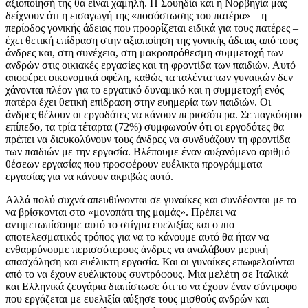
αξιοποίησή της θα είναι χαμηλή. Η Σουηδία και η Νορβηγία μας
δείχνουν ότι η εισαγωγή της «ποσόστωσης του πατέρα» – η
περίοδος γονικής άδειας που προορίζεται ειδικά για τους πατέρες –
έχει θετική επίδραση στην αξιοποίηση της γονικής άδειας από τους
άνδρες και, στη συνέχεια, στη μακροπρόθεσμη συμμετοχή των
ανδρών στις οικιακές εργασίες και τη φροντίδα των παιδιών. Αυτό
αποφέρει οικονομικά οφέλη, καθώς τα ταλέντα των γυναικών δεν
χάνονται πλέον για το εργατικό δυναμικό και η συμμετοχή ενός
πατέρα έχει θετική επίδραση στην ευημερία των παιδιών. Οι
άνδρες θέλουν οι εργοδότες να κάνουν περισσότερα. Σε παγκόσμιο
επίπεδο, τα τρία τέταρτα (72%) συμφωνούν ότι οι εργοδότες θα
πρέπει να διευκολύνουν τους άνδρες να συνδυάζουν τη φροντίδα
των παιδιών με την εργασία. Βλέπουμε έναν αυξανόμενο αριθμό
θέσεων εργασίας που προσφέρουν ευέλικτα προγράμματα
εργασίας για να κάνουν ακριβώς αυτό.
Αλλά πολύ συχνά απευθύνονται σε γυναίκες και συνδέονται με το
να βρίσκονται στο «μονοπάτι της μαμάς». Πρέπει να
αντιμετωπίσουμε αυτό το στίγμα ευελιξίας και ο πιο
αποτελεσματικός τρόπος για να το κάνουμε αυτό θα ήταν να
ενθαρρύνουμε περισσότερους άνδρες να αναλάβουν μερική
απασχόληση και ευέλικτη εργασία. Και οι γυναίκες επωφελούνται
από το να έχουν ευέλικτους συντρόφους. Μια μελέτη σε Ιταλικά
και Ελληνικά ζευγάρια διαπίστωσε ότι το να έχουν έναν σύντροφο
που εργάζεται με ευελιξία αύξησε τους μισθούς ανδρών και