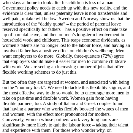
who stays at home to look after his children is less of a man.
Government policy needs to catch up with this new reality, and the
evidence is clear that, unless paternity leave is non-transferable and
well paid, uptake will be low. Sweden and Norway show us that the
introduction of the “daddy quota” – the period of parental leave
reserved specifically for fathers – has a positive effect on male take-
up of parental leave, and then on men’s long-term involvement in
household work and childcare. This reaps economic dividends, as
women’s talents are no longer lost to the labour force, and having an
involved father has a positive effect on children’s wellbeing. Men
want employers to do more. Globally, three-quarters (72%) agree
that employers should make it easier for men to combine childcare
with work. We are seeing an increasing number of jobs that offer
flexible working schemes to do just this.
But too often they are targeted at women, and associated with being
on the “mummy track”. We need to tackle this flexibility stigma, and
the most effective way to do so would be to encourage more men to
take on part-time and flexible work. Women gain from having
flexible partners, too. A study of Italian and Greek couples found
that having a partner who works flexibly boosted the wages of men
and women, with the effect most pronounced for mothers.
Conversely, women whose partners work very long hours are
significantly more likely to quit the labour force – taking their talent
and experience with them. For those who wonder why, on