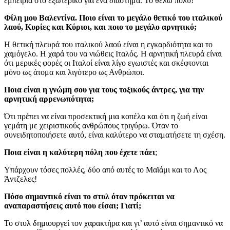
εμπειρία στο εξωτερικό για ένα διάστημα. Το θέλω πολύ!
Φίλη μου Βαλεντίνα. Ποιο είναι το μεγάλο θετικό του ιταλικού
λαού, Κυρίες και Κύριοι, και ποιο το μεγάλο αρνητικό;
Η θετική πλευρά του ιταλικού λαού είναι η εγκαρδιότητα και το
χαμόγελο. Η χαρά του να νιώθεις Ιταλός. Η αρνητική πλευρά είναι
ότι μερικές φορές οι Ιταλοί είναι λίγο εγωιστές και σκέφτονται
μόνο ως άτομα και λιγότερο ως Ανθρώποι.
Ποια είναι η γνώμη σου για τους τοξικούς άντρες, για την
αρνητική αρρενωπότητα;
Ότι πρέπει να είναι προσεκτική μια κοπέλα και ότι η ζωή είναι
γεμάτη με χειριστικούς ανθρώπους τριγύρω. Όταν το
συνειδητοποιήσετε αυτό, είναι καλύτερο να σταματήσετε τη σχέση.
Ποια είναι η καλύτερη πόλη που έχετε πάει
;
Υπάρχουν τόσες πολλές, δύο από αυτές το Μαϊάμι και το Λος
Άντζελες!
Πόσο σημαντικό είναι το στυλ όταν πρόκειται να
αναπαραστήσεις αυτό που είσαι; Γιατί;
Το στυλ δημιουργεί τον χαρακτήρα και γι’ αυτό είναι σημαντικό να