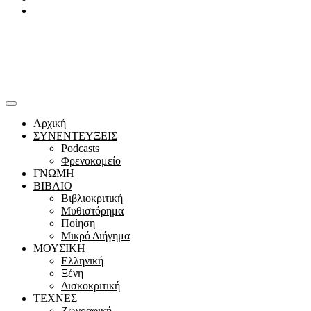
Youtube
Αρχική
ΣΥΝΕΝΤΕΥΞΕΙΣ
Podcasts
Φρενοκομείο
ΓΝΩΜΗ
ΒΙΒΛΙΟ
Βιβλιοκριτική
Μυθιστόρημα
Ποίηση
Μικρό Διήγημα
ΜΟΥΣΙΚΗ
Ελληνική
Ξένη
Δισκοκριτική
ΤΕΧΝΕΣ
Ζωγραφική