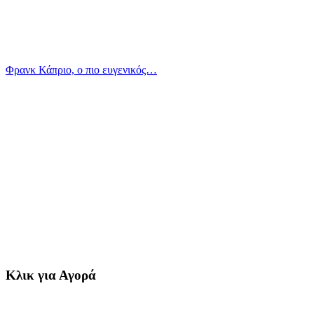
Φρανκ Κάπριο, ο πιο ευγενικός…
Κλικ για Αγορά