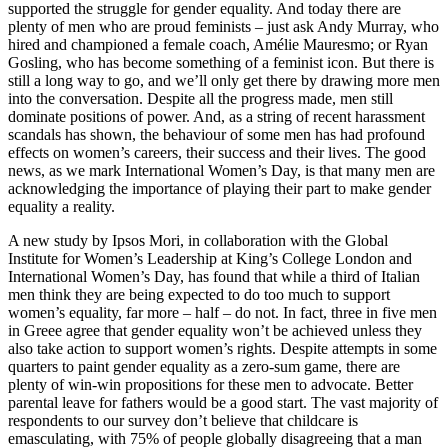
supported the struggle for gender equality. And today there are
plenty of men who are proud feminists – just ask Andy Murray, who
hired and championed a female coach, Amélie Mauresmo; or Ryan
Gosling, who has become something of a feminist icon. But there is
still a long way to go, and we’ll only get there by drawing more men
into the conversation. Despite all the progress made, men still
dominate positions of power. And, as a string of recent harassment
scandals has shown, the behaviour of some men has had profound
effects on women’s careers, their success and their lives. The good
news, as we mark International Women’s Day, is that many men are
acknowledging the importance of playing their part to make gender
equality a reality.
A new study by Ipsos Mori, in collaboration with the Global
Institute for Women’s Leadership at King’s College London and
International Women’s Day, has found that while a third of Italian
men think they are being expected to do too much to support
women’s equality, far more – half – do not. In fact, three in five men
in Greee agree that gender equality won’t be achieved unless they
also take action to support women’s rights. Despite attempts in some
quarters to paint gender equality as a zero-sum game, there are
plenty of win-win propositions for these men to advocate. Better
parental leave for fathers would be a good start. The vast majority of
respondents to our survey don’t believe that childcare is
emasculating, with 75% of people globally disagreeing that a man