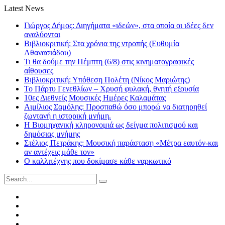
Latest News
Γιώργος Δήμος: Διηγήματα «ιδεών», στα οποία οι ιδέες δεν
αναλύονται
Βιβλιοκριτική: Στα χρόνια της ντροπής (Ευθυμία
Αθανασιάδου)
Τι θα δούμε την Πέμπτη (6/8) στις κινηματογραφικές
αίθουσες
Βιβλιοκριτική: Υπόθεση Πολέτη (Νίκος Μαριώτης)
Το Πάρτυ Γενεθλίων – Χρυσή φυλακή, θνητή εξουσία
10ες Διεθνείς Μουσικές Ημέρες Καλαμάτας
Αιμίλιος Σαμόλης: Προσπαθώ όσο μπορώ να διατηρηθεί
ζωντανή η ιστορική μνήμη.
Η Βιομηχανική κληρονομιά ως δείγμα πολιτισμού και
δημόσιας μνήμης
Στέλιος Πετράκης: Μουσική παράσταση «Μέτρα εαυτόν-και
αν αντέχεις μάθε τον»
Ο καλλιτέχνης που δοκίμασε κάθε ναρκωτικό
Search
for:
Facebook
Twitter
Instagram
LinkedIn