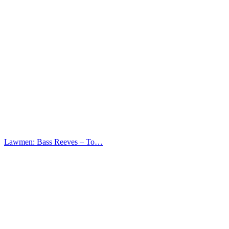
Lawmen: Bass Reeves – Το…