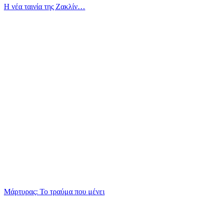
Η νέα ταινία της Ζακλίν…
Μάρτυρας: Το τραύμα που μένει