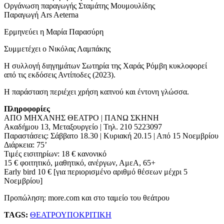
Οργάνωση παραγωγής Σταμάτης Μουμουλίδης
Παραγωγή Ars Aeterna
Ερμηνεύει η Μαρία Παρασύρη
Συμμετέχει ο Νικόλας Λαμπάκης
Η συλλογή διηγημάτων Σωτηρία της Χαράς Ρόμβη κυκλοφορεί
από τις εκδόσεις Αντίποδες (2023).
Η παράσταση περιέχει χρήση καπνού και έντονη γλώσσα.
Πληροφορίες
ΑΠΟ ΜΗΧΑΝΗΣ ΘΕΑΤΡΟ | ΠΑΝΩ ΣΚΗΝΗ
Ακαδήμου 13, Μεταξουργείο | Τηλ. 210 5223097
Παραστάσεις: Σάββατο 18.30 | Κυριακή 20.15 | Από 15 Νοεμβρίου
Διάρκεια: 75’
Τιμές εισιτηρίων: 18 € κανονικό
15 € φοιτητικό, μαθητικό, ανέργων, ΑμεΑ, 65+
Early bird 10 € [για περιορισμένο αριθμό θέσεων μέχρι 5
Νοεμβρίου]
Προπώληση: more.com και στο ταμείο του θεάτρου
TAGS:
ΘΕΑΤΡΟ
ΥΠΟΚΡΙΤΙΚΗ