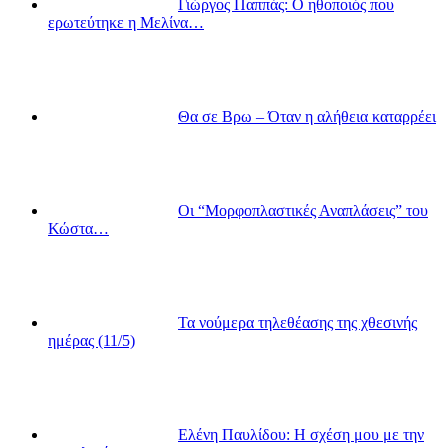
Γιώργος Παππάς: Ο ηθοποιός που
ερωτεύτηκε η Μελίνα…
Θα σε Βρω – Όταν η αλήθεια καταρρέει
Οι “Μορφοπλαστικές Αναπλάσεις” του
Κώστα…
Τα νούμερα τηλεθέασης της χθεσινής
ημέρας (11/5)
Ελένη Παυλίδου: Η σχέση μου με την