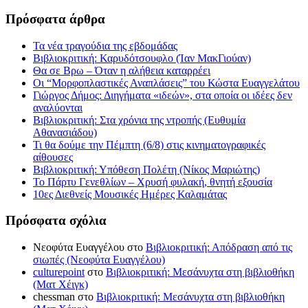
Πρόσφατα άρθρα
Τα νέα τραγούδια της εβδομάδας
Βιβλιοκριτική: Καρυδότσουφλο (Ίαν ΜακΓιούαν)
Θα σε Βρω – Όταν η αλήθεια καταρρέει
Οι “Μορφοπλαστικές Αναπλάσεις” του Κώστα Ευαγγελάτου
Γιώργος Δήμος: Διηγήματα «ιδεών», στα οποία οι ιδέες δεν
αναλύονται
Βιβλιοκριτική: Στα χρόνια της ντροπής (Ευθυμία
Αθανασιάδου)
Τι θα δούμε την Πέμπτη (6/8) στις κινηματογραφικές
αίθουσες
Βιβλιοκριτική: Υπόθεση Πολέτη (Νίκος Μαριώτης)
Το Πάρτυ Γενεθλίων – Χρυσή φυλακή, θνητή εξουσία
10ες Διεθνείς Μουσικές Ημέρες Καλαμάτας
Πρόσφατα σχόλια
Νεοφύτα Ευαγγέλου
στο
Βιβλιοκριτική: Απόδραση από τις
σιωπές (Νεοφύτα Ευαγγέλου)
culturepoint
στο
Βιβλιοκριτική: Μεσάνυχτα στη βιβλιοθήκη
(Ματ Χέιγκ)
chessman
στο
Βιβλιοκριτική: Μεσάνυχτα στη βιβλιοθήκη