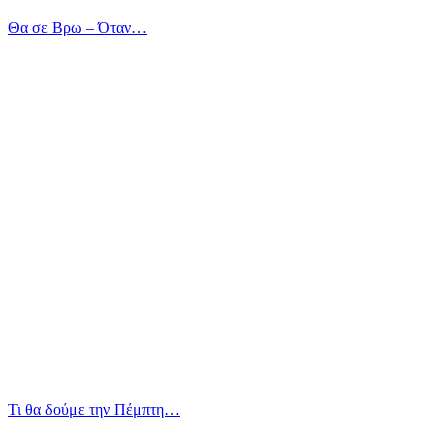
Θα σε Βρω – Όταν…
Τι θα δούμε την Πέμπτη…