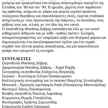
χιούμορ και τρυφερότητα ένα πλήρως αναγνωρίσιμο πορτρέτο της
Ελλάδας του ’80 και του ’90. Η ηρωίδα, χαμένη στον παράδεισο
της αφθονίας, ανάμεσα σε ράφια και ψυγεία γεμάτα προϊόντα,
περίεργους θορύβους και απροσδιόριστες σκιές, έρχεται σταδιακά
αντιμέτωπη με τους προσωπικούς της δαίμονες, τα σκοτάδια, τους
φόβους τους και, τελικά, με τον ίδιο της τον εαυτό.
Ο σκηνοθέτης Θανάσης Δόβρης καταπιάνεται εδώ με τον κοινό
καθημερινό άνθρωπο και με κάθε «καθώς πρέπει» Σωτηρία,
αποκρυπτογραφώντας τον υπαρξιακό φόβο σαν θεατρική φάρσα και
δημιουργώντας ένα (αυτό)σαρκαστικό σχόλιο για ένα τυχαίο
συμβάν που γίνεται φορέας αποκάλυψης, για μία απροσδόκητη
γκάφα που εγκυμονεί τη σωτηρία.
ΣΥΝΤΕΛΕΣΤΕΣ
Σκηνοθεσία Θανάσης Δόβρης
Δραματουργία Θανάσης Δόβρης – Χαρά Ρόμβη
Συνεργάτης σκηνοθεσίας Ευάγγελος Βογιατζής
Σκηνικό – Κοστούμια Αλέγια Παπαγεωργίου
Καλλιτεχνικός συνεργάτης για το σκηνικό Βαγγέλης Ξενοδοχίδης
Μουσική – Ηχητικός σχεδιασμός Panú (Παναγιώτης Mανουηλίδης)
Φωτισμοί Τάσος Παλαιορούτας
Βοηθός σκηνοθέτη Νικόλας Λαμπάκης
Κομμώσεις Θωμάς Γαλαζούλας
Φωτογραφίες Χρήστος Συμεωνίδης
Επικοινωνία Ειρήνη Λαγουρού