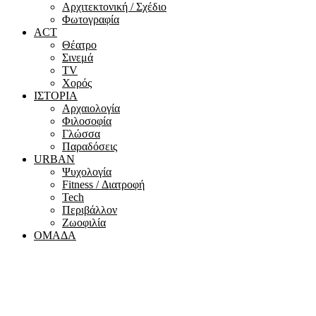
Αρχιτεκτονική / Σχέδιο
Φωτογραφία
ACT
Θέατρο
Σινεμά
ΤV
Χορός
ΙΣΤΟΡΙΑ
Αρχαιολογία
Φιλοσοφία
Γλώσσα
Παραδόσεις
URBAN
Ψυχολογία
Fitness / Διατροφή
Tech
Περιβάλλον
Ζωοφιλία
ΟΜΑΔΑ