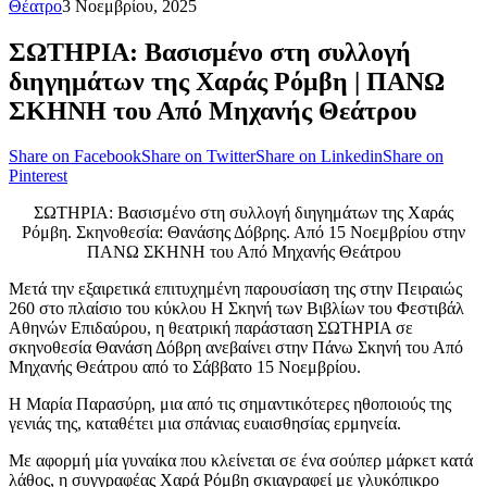
Θέατρο
3 Νοεμβρίου, 2025
ΣΩΤΗΡΙΑ: Βασισμένο στη συλλογή
διηγημάτων της Χαράς Ρόμβη | ΠΑΝΩ
ΣΚΗΝΗ του Από Μηχανής Θεάτρου
Share on Facebook
Share on Twitter
Share on Linkedin
Share on
Pinterest
ΣΩΤΗΡΙΑ: Βασισμένο στη συλλογή διηγημάτων της Χαράς
Ρόμβη. Σκηνοθεσία: Θανάσης Δόβρης. Από 15 Νοεμβρίου στην
ΠΑΝΩ ΣΚΗΝΗ του Από Μηχανής Θεάτρου
Μετά την εξαιρετικά επιτυχημένη παρουσίαση της στην Πειραιώς
260 στο πλαίσιο του κύκλου Η Σκηνή των Βιβλίων του Φεστιβάλ
Αθηνών Επιδαύρου, η θεατρική παράσταση ΣΩΤΗΡΙΑ σε
σκηνοθεσία Θανάση Δόβρη ανεβαίνει στην Πάνω Σκηνή του Από
Μηχανής Θεάτρου από το Σάββατο 15 Νοεμβρίου.
Η Μαρία Παρασύρη, μια από τις σημαντικότερες ηθοποιούς της
γενιάς της, καταθέτει μια σπάνιας ευαισθησίας ερμηνεία.
Με αφορμή μία γυναίκα που κλείνεται σε ένα σούπερ μάρκετ κατά
λάθος, η συγγραφέας Χαρά Ρόμβη σκιαγραφεί με γλυκόπικρο