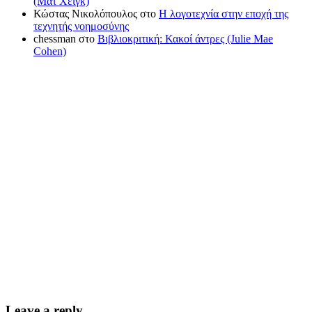
(Ματ Χέιγκ)
Κώστας Νικολόπουλος
στο
Η λογοτεχνία στην εποχή της
τεχνητής νοημοσύνης
chessman
στο
Βιβλιοκριτική: Κακοί άντρες (Julie Mae
Cohen)
Leave a reply