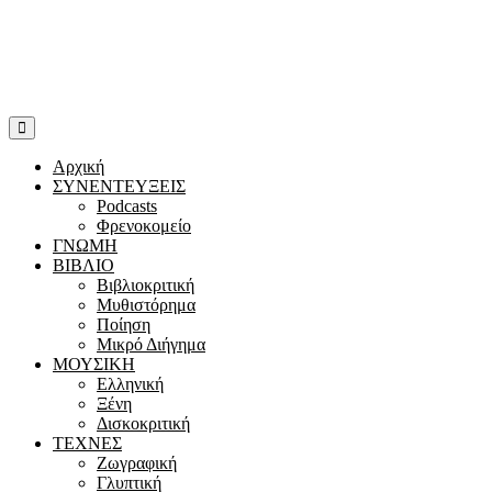
Αρχική
ΣΥΝΕΝΤΕΥΞΕΙΣ
Podcasts
Φρενοκομείο
ΓΝΩΜΗ
ΒΙΒΛΙΟ
Βιβλιοκριτική
Μυθιστόρημα
Ποίηση
Μικρό Διήγημα
ΜΟΥΣΙΚΗ
Ελληνική
Ξένη
Δισκοκριτική
ΤΕΧΝΕΣ
Ζωγραφική
Γλυπτική