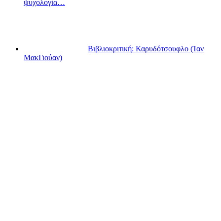
ψυχολογία…
Βιβλιοκριτική: Καρυδότσουφλο (Ίαν
ΜακΓιούαν)