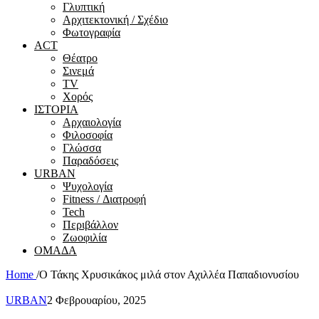
Γλυπτική
Αρχιτεκτονική / Σχέδιο
Φωτογραφία
ACT
Θέατρο
Σινεμά
ΤV
Χορός
ΙΣΤΟΡΙΑ
Αρχαιολογία
Φιλοσοφία
Γλώσσα
Παραδόσεις
URBAN
Ψυχολογία
Fitness / Διατροφή
Tech
Περιβάλλον
Ζωοφιλία
ΟΜΑΔΑ
Home
/
Ο Τάκης Χρυσικάκος μιλά στον Αχιλλέα Παπαδιονυσίου
URBAN
2 Φεβρουαρίου, 2025