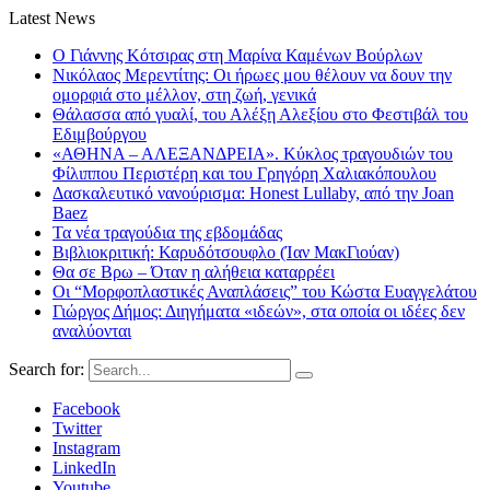
Latest News
Ο Γιάννης Κότσιρας στη Μαρίνα Καμένων Βούρλων
Νικόλαος Μερεντίτης: Οι ήρωες μου θέλουν να δουν την
ομορφιά στο μέλλον, στη ζωή, γενικά
Θάλασσα από γυαλί, του Αλέξη Αλεξίου στο Φεστιβάλ του
Εδιμβούργου
«ΑΘΗΝΑ – ΑΛΕΞΑΝΔΡΕΙΑ». Κύκλος τραγουδιών του
Φίλιππου Περιστέρη και του Γρηγόρη Χαλιακόπουλου
Δασκαλευτικό νανούρισμα: Honest Lullaby, από την Joan
Baez
Τα νέα τραγούδια της εβδομάδας
Βιβλιοκριτική: Καρυδότσουφλο (Ίαν ΜακΓιούαν)
Θα σε Βρω – Όταν η αλήθεια καταρρέει
Οι “Μορφοπλαστικές Αναπλάσεις” του Κώστα Ευαγγελάτου
Γιώργος Δήμος: Διηγήματα «ιδεών», στα οποία οι ιδέες δεν
αναλύονται
Search for:
Facebook
Twitter
Instagram
LinkedIn
Youtube