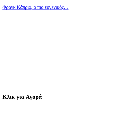
Φρανκ Κάπριο, ο πιο ευγενικός…
Κλικ για Αγορά