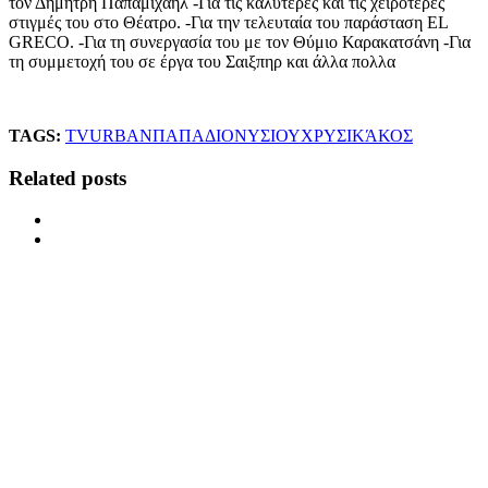
τον Δημήτρη Παπαμιχαήλ -Για τις καλύτερες και τις χειρότερες
στιγμές του στο Θέατρο. -Για την τελευταία του παράσταση EL
GRECO. -Για τη συνεργασία του με τον Θύμιο Καρακατσάνη -Για
τη συμμετοχή του σε έργα του Σαιξπηρ και άλλα πολλα
TAGS:
TV
URBAN
ΠΑΠΑΔΙΟΝΥΣΙΟΥ
ΧΡΥΣΙΚΆΚΟΣ
Related posts