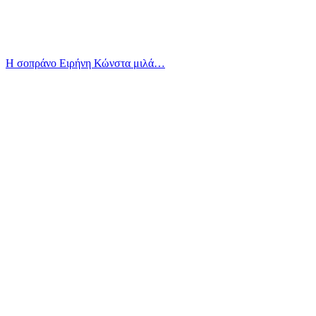
Η σοπράνο Ειρήνη Κώνστα μιλά…