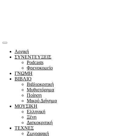
Αρχική
ΣΥΝΕΝΤΕΥΞΕΙΣ
Podcasts
Φρενοκομείο
ΓΝΩΜΗ
ΒΙΒΛΙΟ
Βιβλιοκριτική
Μυθιστόρημα
Ποίηση
Μικρό Διήγημα
ΜΟΥΣΙΚΗ
Ελληνική
Ξένη
Δισκοκριτική
ΤΕΧΝΕΣ
Ζωγραφική