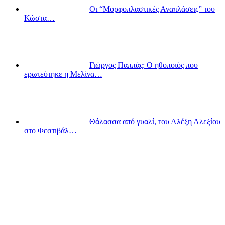
Οι “Μορφοπλαστικές Αναπλάσεις” του
Κώστα…
Γιώργος Παππάς: Ο ηθοποιός που
ερωτεύτηκε η Μελίνα…
Θάλασσα από γυαλί, του Αλέξη Αλεξίου
στο Φεστιβάλ…