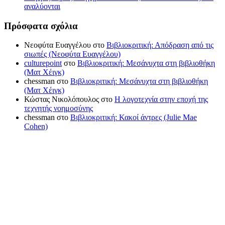
αναλύονται
Πρόσφατα σχόλια
Νεοφύτα Ευαγγέλου
στο
Βιβλιοκριτική: Απόδραση από τις
σιωπές (Νεοφύτα Ευαγγέλου)
culturepoint
στο
Βιβλιοκριτική: Μεσάνυχτα στη βιβλιοθήκη
(Ματ Χέιγκ)
chessman
στο
Βιβλιοκριτική: Μεσάνυχτα στη βιβλιοθήκη
(Ματ Χέιγκ)
Κώστας Νικολόπουλος
στο
Η λογοτεχνία στην εποχή της
τεχνητής νοημοσύνης
chessman
στο
Βιβλιοκριτική: Κακοί άντρες (Julie Mae
Cohen)