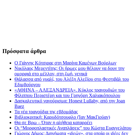
Πρόσφατα άρθρα
Ο Γιάννης Κότσιρας στη Μαρίνα Καμένων Βούρλων
Νικόλαος Μερεντίτης: Οι ήρωες μου θέλουν να δουν την
ομορφιά στο μέλλον, στη ζωή, γενικά
Θάλασσα από γυαλί, του Αλέξη Αλεξίου στο Φεστιβάλ του
Εδιμβούργου
«ΑΘΗΝΑ – ΑΛΕΞΑΝΔΡΕΙΑ». Κύκλος τραγουδιών του
Φίλιππου Περιστέρη και του Γρηγόρη Χαλιακόπουλου
Δασκαλευτικό νανούρισμα: Honest Lullaby, από την Joan
Baez
Τα νέα τραγούδια της εβδομάδας
Βιβλιοκριτική: Καρυδότσουφλο (Ίαν ΜακΓιούαν)
Θα σε Βρω – Όταν η αλήθεια καταρρέει
Οι “Μορφοπλαστικές Αναπλάσεις” του Κώστα Ευαγγελάτου
Γιώργος Δήμος: Διηγήματα «ιδεών», στα οποία οι ιδέες δεν