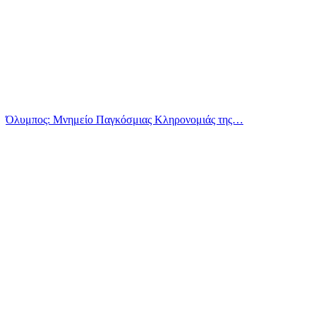
Όλυμπος: Μνημείο Παγκόσμιας Κληρονομιάς της…