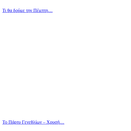
Τι θα δούμε την Πέμπτη…
Το Πάρτυ Γενεθλίων – Χρυσή…