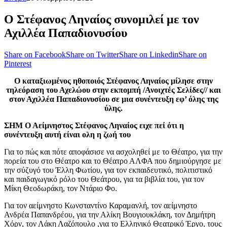
Ο Στέφανος Ληναίος συνομιλεί με τον
Αχιλλέα Παπαδιονυσίου
Share on Facebook
Share on Twitter
Share on Linkedin
Share on
Pinterest
Ο καταξιωμένος ηθοποιός Στέφανος Ληναίος μίλησε στην
τηλεόραση του Αχελώου στην εκπομπή /Ανοιχτές Σελίδες// και
στον Αχιλλέα Παπαδιονυσίου σε μια συνέντευξη εφ’ όλης της
ύλης.
ΣΗΜ Ο Αείμνηστος Στέφανος Ληναίος ειχε πεί ότι η
συνέντευξη αυτή είναι ολη η ζωή του
Για το πώς και πότε αποφάσισε να ασχοληθεί με το Θέατρο, για την
πορεία του στο Θέατρο και το Θέατρο ΑΛΦΑ που δημιούργησε με
την σύζυγό του Έλλη Φωτίου, για τον εκπαιδευτικό, πολιτιστικό
και παιδαγωγικό ρόλο του Θεάτρου, για τα βιβλία του, για τον
Μίκη Θεοδωράκη, τον Ντάριο Φο.
Για τον αείμνηστο Κωνσταντίνο Καραμανλή, τον αείμνηστο
Ανδρέα Παπανδρέου, για την Αλίκη Βουγιουκλάκη, τον Δημήτρη
Χόρν, τον Λάκη Λαζόπουλο ,για το Ελληνικό Θεατρικό Έργο, τους