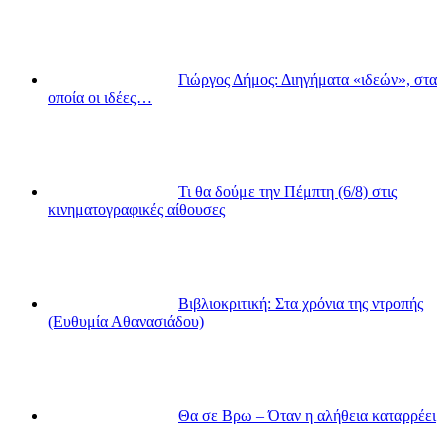
Γιώργος Δήμος: Διηγήματα «ιδεών», στα
οποία οι ιδέες…
Τι θα δούμε την Πέμπτη (6/8) στις
κινηματογραφικές αίθουσες
Βιβλιοκριτική: Στα χρόνια της ντροπής
(Ευθυμία Αθανασιάδου)
Θα σε Βρω – Όταν η αλήθεια καταρρέει