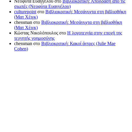
Νεοφύτα Ευαγγέλου
στο
Βιβλιοκριτική: Απόδραση από τις
σιωπές (Νεοφύτα Ευαγγέλου)
culturepoint
στο
Βιβλιοκριτική: Μεσάνυχτα στη βιβλιοθήκη
(Ματ Χέιγκ)
chessman
στο
Βιβλιοκριτική: Μεσάνυχτα στη βιβλιοθήκη
(Ματ Χέιγκ)
Κώστας Νικολόπουλος
στο
Η λογοτεχνία στην εποχή της
τεχνητής νοημοσύνης
chessman
στο
Βιβλιοκριτική: Κακοί άντρες (Julie Mae
Cohen)