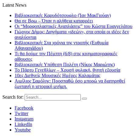
Latest News
Βιβλιοκριτική: Καρυδότσουφλο (Ίαν ΜακΓιούαν)
Θα σε Βρω – Όταν η αλήθεια καταρρέει
Οι “Μορφοπλαστικές Αναπλάσεις” του Κώστα Ευαγγελάτου
Γιώργος Δήμος: Διηγήματα «ιδεών», στα οποία οι ιδέες δεν
αναλύονται
Βιβλιοκριτική: Στα χρόνια της ντροπής (Ευθυμία
Αθανασιάδου)
Τι θα δούμε την Πέμπτη (6/8) στις κινηματογραφικές
αίθουσες
Βιβλιοκριτική: Υπόθεση Πολέτη (Νίκος Μαριώτης)
Το Πάρτυ Γενεθλίων – Χρυσή φυλακή, θνητή εξουσία
10ες Διεθνείς Μουσικές Ημέρες Καλαμάτας
Αιμίλιος Σαμόλης: Προσπαθώ όσο μπορώ να διατηρηθεί
ζωντανή η ιστορική μνήμη.
Search for:
Facebook
Twitter
Instagram
LinkedIn
Youtube