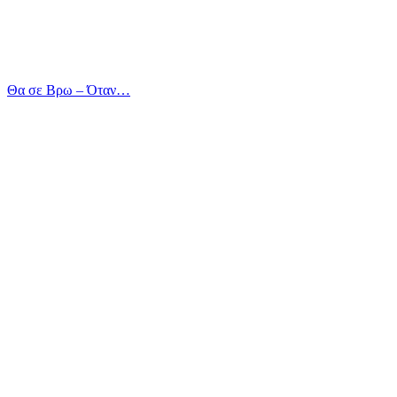
Θα σε Βρω – Όταν…