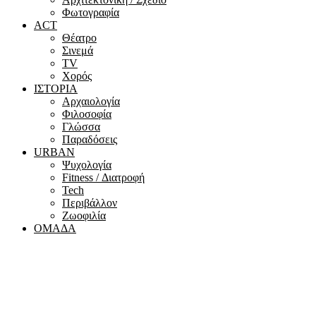
Φωτογραφία
ACT
Θέατρο
Σινεμά
ΤV
Χορός
ΙΣΤΟΡΙΑ
Αρχαιολογία
Φιλοσοφία
Γλώσσα
Παραδόσεις
URBAN
Ψυχολογία
Fitness / Διατροφή
Tech
Περιβάλλον
Ζωοφιλία
ΟΜΑΔΑ