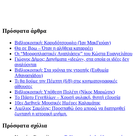
Πρόσφατα άρθρα
Βιβλιοκριτική: Καρυδότσουφλο (Ίαν ΜακΓιούαν)
Θα σε Βρω – Όταν η αλήθεια καταρρέει
Οι “Μορφοπλαστικές Αναπλάσεις” του Κώστα Ευαγγελάτου
Γιώργος Δήμος: Διηγήματα «ιδεών», στα οποία οι ιδέες δεν
αναλύονται
Βιβλιοκριτική: Στα χρόνια της ντροπής (Ευθυμία
Αθανασιάδου)
Τι θα δούμε την Πέμπτη (6/8) στις κινηματογραφικές
αίθουσες
Βιβλιοκριτική: Υπόθεση Πολέτη (Νίκος Μαριώτης)
Το Πάρτυ Γενεθλίων – Χρυσή φυλακή, θνητή εξουσία
10ες Διεθνείς Μουσικές Ημέρες Καλαμάτας
Αιμίλιος Σαμόλης: Προσπαθώ όσο μπορώ να διατηρηθεί
ζωντανή η ιστορική μνήμη.
Πρόσφατα σχόλια