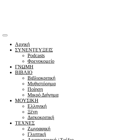
Αρχική
ΣΥΝΕΝΤΕΥΞΕΙΣ
Podcasts
Φρενοκομείο
ΓΝΩΜΗ
ΒΙΒΛΙΟ
Βιβλιοκριτική
Μυθιστόρημα
Ποίηση
Μικρό Διήγημα
ΜΟΥΣΙΚΗ
Ελληνική
Ξένη
Δισκοκριτική
ΤΕΧΝΕΣ
Ζωγραφική
Γλυπτική
Αρχιτεκτονική / Σχέδιο