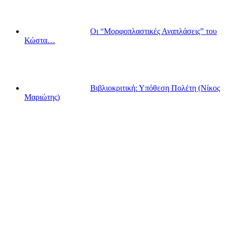
Οι “Μορφοπλαστικές Αναπλάσεις” του
Κώστα…
Βιβλιοκριτική: Υπόθεση Πολέτη (Νίκος
Μαριώτης)