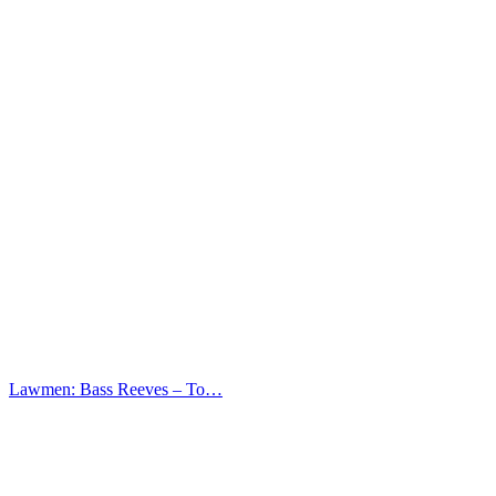
Lawmen: Bass Reeves – Το…