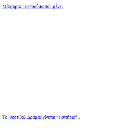
Μάρτυρας: Το τραύμα που μένει
Το Φεστιβάλ Δράμας γίνεται “εισιτήριο”…