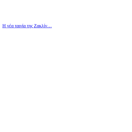
Η νέα ταινία της Ζακλίν…