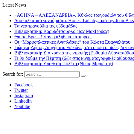
Latest News
«ΑΘΗΝΑ – ΑΛΕΞΑΝΔΡΕΙΑ». Κύκλος τραγουδιών του Φίλιππ
Δασκαλευτικό νανούρισμα: Honest Lullaby, από την Joan Bae
Τα νέα τραγούδια της εβδομάδας
Βιβλιοκριτική: Καρυδότσουφλο (Ίαν ΜακΓιούαν)
Θα σε Βρω – Όταν η αλήθεια καταρρέει
Οι “Μορφοπλαστικές Αναπλάσεις” του Κώστα Ευαγγελάτου
Γιώργος Δήμος: Διηγήματα «ιδεών», στα οποία οι ιδέες δεν αν
Βιβλιοκριτική: Στα χρόνια της ντροπής (Ευθυμία Αθανασιάδου
Τι θα δούμε την Πέμπτη (6/8) στις κινηματογραφικές αίθουσες
Βιβλιοκριτική: Υπόθεση Πολέτη (Νίκος Μαριώτης)
Search for:
Facebook
Twitter
Instagram
LinkedIn
Youtube