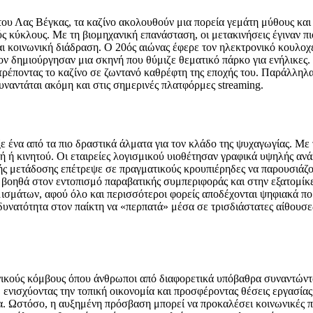
ου Λας Βέγκας, τα καζίνο ακολουθούν μια πορεία γεμάτη μύθους και κ
ς κύκλους. Με τη βιομηχανική επανάσταση, οι μετακινήσεις έγιναν πι
αι κοινωνική διάδραση. Ο 20ός αιώνας έφερε τον ηλεκτρονικό κουλοχέ
έον δημιούργησαν μια σκηνή που θύμιζε θεματικό πάρκο για ενήλικες
έποντας το καζίνο σε ζωντανό καθρέφτη της εποχής του. Παράλληλα,
υναντάται ακόμη και στις σημερινές πλατφόρμες streaming.
ένα από τα πιο δραστικά άλματα για τον κλάδο της ψυχαγωγίας. Με τ
τή ή κινητού. Οι εταιρείες λογισμικού υιοθέτησαν γραφικά υψηλής α
ς μετάδοσης επέτρεψε σε πραγματικούς κρουπιέρηδες να παρουσιάζου
 βοηθά στον εντοπισμό παραβατικής συμπεριφοράς και στην εξατομίκ
ομισμάτων, αφού όλο και περισσότεροι φορείς αποδέχονται ψηφιακά πο
 δυνατότητα στον παίκτη να «περπατά» μέσα σε τρισδιάστατες αίθουσ
νικούς κόμβους όπου άνθρωποι από διαφορετικά υπόβαθρα συναντώνται
, ενισχύοντας την τοπική οικονομία και προσφέροντας θέσεις εργασί
δια. Ωστόσο, η αυξημένη πρόσβαση μπορεί να προκαλέσει κοινωνικές 