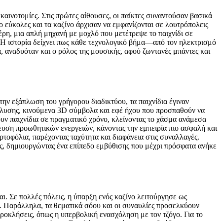
αινοτομίες. Στις πρώτες αίθουσες, οι παίκτες συναντούσαν βασικά
ο εύκολες και τα καζίνο άρχισαν να εμφανίζονται σε λουτρόπολεις
ρη, μια απλή μηχανή με μοχλό που μετέτρεψε το παιχνίδι σε
. Η ιστορία δείχνει πως κάθε τεχνολογικό βήμα—από τον ηλεκτρισμό
 αναδυόταν και ο ρόλος της μουσικής, αφού ζωντανές μπάντες και
ην εξάπλωση του γρήγορου διαδικτύου, τα παιχνίδια έγιναν
νάλυσης, κινούμενα 3D σύμβολα και εφέ ήχου που προσπαθούν να
ν παιχνίδια σε πραγματικό χρόνο, κλείνοντας το χάσμα ανάμεσα
ευση προωθητικών ενεργειών, κάνοντας την εμπειρία πιο ασφαλή και
ρτοφόλια, παρέχοντας ταχύτητα και διαφάνεια στις συναλλαγές.
ες, δημιουργώντας ένα επίπεδο εμβύθισης που μέχρι πρόσφατα ανήκε
. Σε πολλές πόλεις, η ύπαρξη ενός καζίνο λειτούργησε ως
ας. Παράλληλα, τα θεματικά σόου και οι συναυλίες προσελκύουν
προκλήσεις, όπως η υπερβολική ενασχόληση με τον τζόγο. Για το