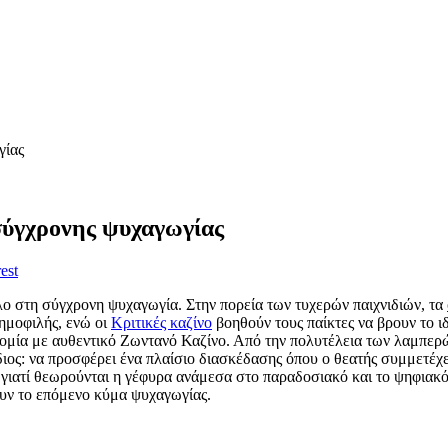
γίας
σύγχρονης ψυχαγωγίας
est
όλο στη σύγχρονη ψυχαγωγία. Στην πορεία των τυχερών παιχνιδιών, τα
δημοφιλής, ενώ οι
Κριτικές καζίνο
βοηθούν τους παίκτες να βρουν το ιδ
μία με αυθεντικό Ζωντανό Καζίνο. Από την πολυτέλεια των λαμπερών
ίδιος: να προσφέρει ένα πλαίσιο διασκέδασης όπου ο θεατής συμμετέχ
 γιατί θεωρούνται η γέφυρα ανάμεσα στο παραδοσιακό και το ψηφιακό 
σουν το επόμενο κύμα ψυχαγωγίας.