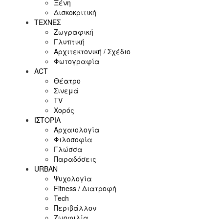
Ξένη
Δισκοκριτική
ΤΕΧΝΕΣ
Ζωγραφική
Γλυπτική
Αρχιτεκτονική / Σχέδιο
Φωτογραφία
ACT
Θέατρο
Σινεμά
ΤV
Χορός
ΙΣΤΟΡΙΑ
Αρχαιολογία
Φιλοσοφία
Γλώσσα
Παραδόσεις
URBAN
Ψυχολογία
Fitness / Διατροφή
Tech
Περιβάλλον
Ζωοφιλία