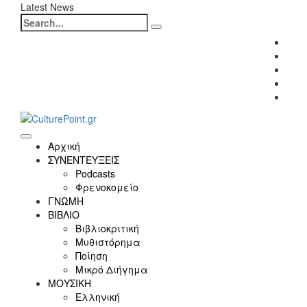
Latest News
Search
for:
Fac
Twitt
Inst
Link
Yout
Αρχική
ΣΥΝΕΝΤΕΥΞΕΙΣ
Podcasts
Φρενοκομείο
ΓΝΩΜΗ
ΒΙΒΛΙΟ
Βιβλιοκριτική
Μυθιστόρημα
Ποίηση
Μικρό Διήγημα
ΜΟΥΣΙΚΗ
Ελληνική