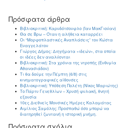
Πρόσφατα άρθρα
Βιβλιοκριτική: Καρυδότσουφλο (Ίαν ΜακΓιούαν)
Θα σε Βρω – Όταν η αλήθεια καταρρέει
Οι “Μορφοπλαστικές Αναπλάσεις” του Κώστα
Ευαγγελάτου
Γιώργος Δήμος: Διηγήματα «ιδεών», στα οποία
οι ιδέες δεν αναλύονται
Βιβλιοκριτική: Στα χρόνια της ντροπής (Ευθυμία
Αθανασιάδου)
Τι θα δούμε την Πέμπτη (6/8) στις
κινηματογραφικές αίθουσες
Βιβλιοκριτική: Υπόθεση Πολέτη (Νίκος Μαριώτης)
Το Πάρτυ Γενεθλίων – Χρυσή φυλακή, θνητή
εξουσία
10ες Διεθνείς Μουσικές Ημέρες Καλαμάτας
Αιμίλιος Σαμόλης: Προσπαθώ όσο μπορώ να
διατηρηθεί ζωντανή η ιστορική μνήμη.
Πρόσφατα σχόλια