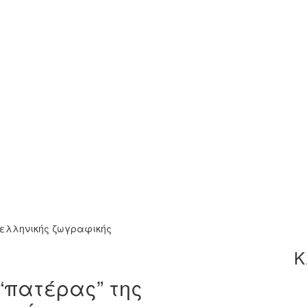
οελληνικής ζωγραφικής
Κ
“πατέρας” της