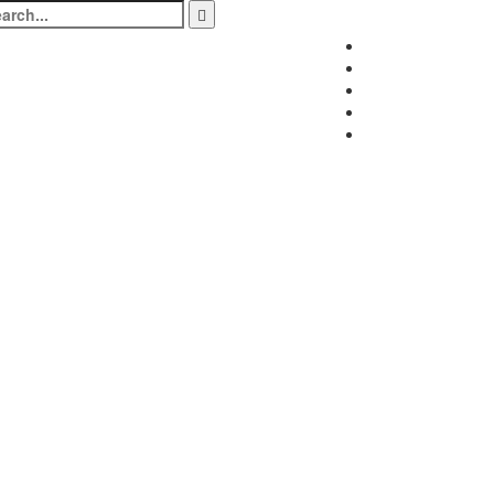
arch
:
Facebook
Twitter
Instagram
LinkedIn
Youtube