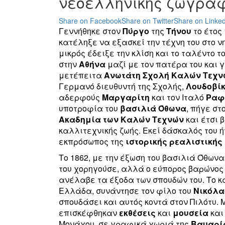
νεοελληνικής ζωγραφ
Share on Facebook
Share on Twitter
Share on Linked
Γεννήθηκε στον
Πύργο
της
Τήνου
το έτος
κατέληξε να εξασκεί την τέχνη του στο 
μικρός έδειξε την κλίση και το ταλέντο το
στην
Αθήνα
μαζί με τον πατέρα του και 
μετέπειτα
Ανωτάτη
Σχολή
Καλών
Τεχν
Γερμανό διευθυντή της Σχολής,
Λουδοβίκ
αδερφούς
Μαργαρίτη
και τον Ιταλό
Ραφ
υποτροφία του
βασιλιά Όθωνα
, πήγε στ
Ακαδημία των Καλών Τεχνών
και έτσι 
καλλιτεχνικής ζωής. Εκεί δάσκαλός του 
εκπρόσωπος της
ιστορικής ρεαλιστικής
Το 1862, με την έξωση του βασιλιά Όθωνα
του χορηγούσε, αλλά ο εύπορος βαρώνο
ανέλαβε τα έξοδα των σπουδών του. Το κα
Ελλάδα, συνάντησε τον φίλο του
Νικόλα
σπουδάσει και αυτός κοντά στον Πιλότυ. 
επισκέφθηκαν
εκθέσεις
και
μουσεία
και
Μονάχου, σε γραφικά χωριά της
Βαυαρί