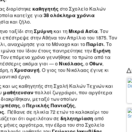
ας διορίστηκε
καθηγητής
στο Σχολείο Καλών
ν οποία κατείχε για
38 ολόκληρα χρόνια
σία και ζήλο.
μηνο ταξίδι στη
Σμύρνη
και τη
Μικρά
Ασία
. Τον
 επέστρεψε στην Αθήνα τον Απρίλιο του 1875. Τον
άλι, αναχώρησε για το Μόναχο και το
Παρίσι
. Το
ειμώνα του ίδιου έτους παντρεύτηκε την
Ειρήνη
. Τον επόμενο χρόνο γεννήθηκε το πρώτο από τα
 τέσσερις ακόμα γιοι — ο
Νικόλαος
, ο
Όθων
,
Δ
όρη, η
Χρυσαυγή
. Ο γιος του Νικόλαος έγινε κι
μαντικό έργο.
 και ως καθηγητής στη Σχολή Καλών Τεχνών και
ου
μαθήτευσαν
πολλοί ζωγράφοι, που αργότερα
διακρίθηκαν, μεταξύ των οποίων
εμπέσης
, ο
Περικλής
Πανταζής
,
ος
. Πέθανε σε ηλικία 72 ετών το καλοκαίρι του
κάζεται ότι οφειλόταν σε
δηλητηρίαση
από
 μήνες αργότερα, την έδρα του στο Σχολείο
 παλαιός μαθητής του
Γεώργιος Ιακωβίδης
.