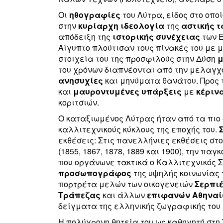
Οι
ηθογραφίες
του Λύτρα, είδος στο οπο
στην
κυρίαρχη ιδεολογία
της
αστικής τ
απόδειξη της
ιστορικής
συνέχειας
των Ε
Αίγυπτο πλούτισαν τους πίνακές του με
στοιχεία του της προσφιλούς στην Δύση
μ
του χρόνων διαπνέονται από την μελαγ
ανησυχίες
και μηνύματα θανάτου. Προς τ
και
μαυροντυμένες
υπάρξεις
με
κέριν
κοριτσιών.
Ο καταξιωμένος Λύτρας ήταν από τα πιο
καλλιτεχνικούς κύκλους της εποχής του.
εκθέσεις: Στις πανελλήνιες εκθέσεις στο
(1855, 1867, 1878, 1889 και 1900), την παγ
που οργάνωνε τακτικά ο Καλλιτεχνικός 
προσωπογράφος
της υψηλής κοινωνίας
πορτρέτα μελών των οικογενειών
Σερπι
Τράπεζας
και άλλων
επιφανών
Αθηνα
δείγματα της ελληνικής ζωγραφικής του 
Η πολύχρονη θητεία του ως καθηγητή στη