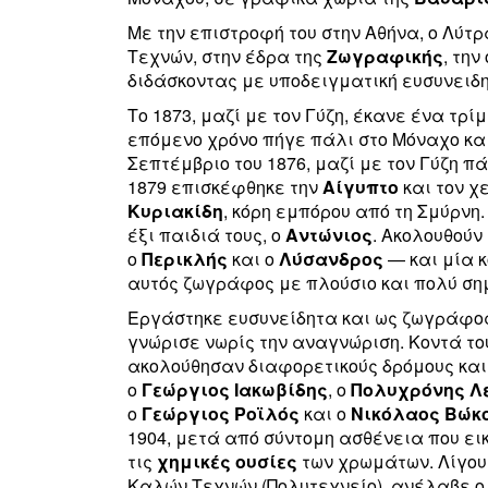
Με την επιστροφή του στην Αθήνα, ο Λύτρ
Τεχνών, στην έδρα της
Ζωγραφικής
, τη
διδάσκοντας με υποδειγματική ευσυνειδη
Το 1873, μαζί με τον Γύζη, έκανε ένα τρί
επόμενο χρόνο πήγε πάλι στο Μόναχο και
Σεπτέμβριο του 1876, μαζί με τον Γύζη π
1879 επισκέφθηκε την
Αίγυπτο
και τον χ
Κυριακίδη
, κόρη εμπόρου από τη Σμύρνη
έξι παιδιά τους, ο
Αντώνιος
. Ακολουθούν
ο
Περικλής
και ο
Λύσανδρος
— και μία κ
αυτός ζωγράφος με πλούσιο και πολύ ση
Eργάστηκε ευσυνείδητα και ως ζωγράφος
γνώρισε νωρίς την αναγνώριση. Κοντά τ
ακολούθησαν διαφορετικούς δρόμους και 
ο
Γεώργιος
Ιακωβίδης
, ο
Πολυχρόνης
Λ
ο
Γεώργιος
Ροϊλός
και ο
Νικόλαος
Βώκ
1904, μετά από σύντομη ασθένεια που ει
τις
χημικές
ουσίες
των χρωμάτων. Λίγους
Καλών Τεχνών (Πολυτεχνείο), ανέλαβε ο