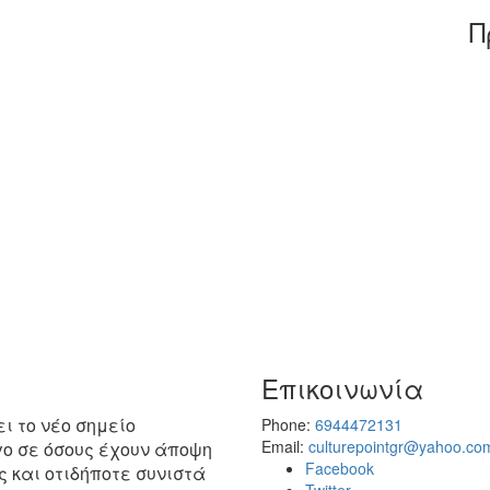
Π
Επικοινωνία
ει το νέο σημείο
Phone:
6944472131
Email:
culturepointgr@yahoo.co
γο σε όσους έχουν άποψη
Facebook
ς και οτιδήποτε συνιστά
Twitter