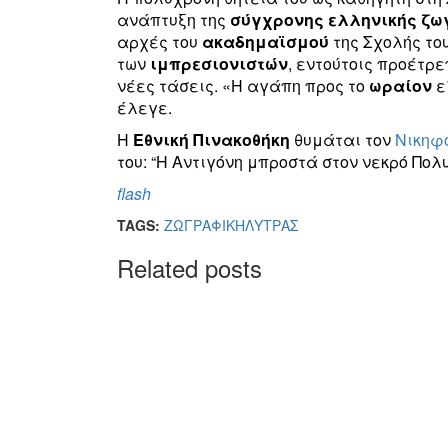
ανάπτυξη της
σύγχρονης ελληνικής ζω
αρχές του
ακαδημαϊσμού
της Σχολής το
των
ιμπρεσιονιστών
, εντούτοις προέτρε
νέες τάσεις. «Η αγάπη προς το
ωραίον
ε
έλεγε.
Η
Εθνική Πινακοθήκη
θυμάται τον
Νικηφ
του: “Η Αντιγόνη μπροστά στον νεκρό Πολυ
flash
TAGS:
ΖΩΓΡΑΦΙΚΗ
ΛΥΤΡΑΣ
Related posts