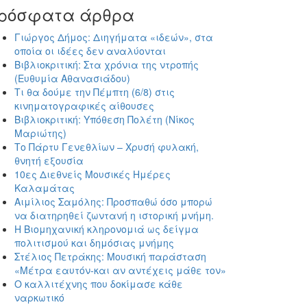
ρόσφατα άρθρα
Γιώργος Δήμος: Διηγήματα «ιδεών», στα
οποία οι ιδέες δεν αναλύονται
Βιβλιοκριτική: Στα χρόνια της ντροπής
(Ευθυμία Αθανασιάδου)
Τι θα δούμε την Πέμπτη (6/8) στις
κινηματογραφικές αίθουσες
Βιβλιοκριτική: Υπόθεση Πολέτη (Νίκος
Μαριώτης)
Το Πάρτυ Γενεθλίων – Χρυσή φυλακή,
θνητή εξουσία
10ες Διεθνείς Μουσικές Ημέρες
Καλαμάτας
Αιμίλιος Σαμόλης: Προσπαθώ όσο μπορώ
να διατηρηθεί ζωντανή η ιστορική μνήμη.
Η Βιομηχανική κληρονομιά ως δείγμα
πολιτισμού και δημόσιας μνήμης
Στέλιος Πετράκης: Μουσική παράσταση
«Μέτρα εαυτόν-και αν αντέχεις μάθε τον»
Ο καλλιτέχνης που δοκίμασε κάθε
ναρκωτικό