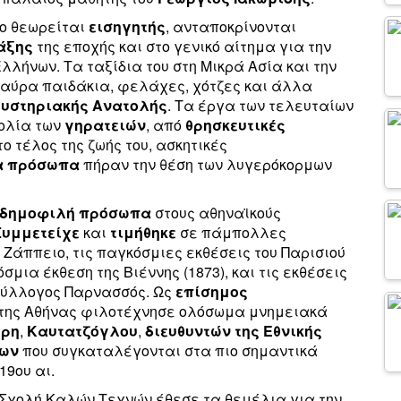
ίο θεωρείται
εισηγητής
, ανταποκρίνονται
άξης
της εποχής και στο γενικό αίτημα για την
λλήνων. Τα ταξίδια του στη Μικρά Ασία και την
 μαύρα παιδάκια, φελάχες, χότζες και άλλα
υστηριακής
Ανατολής
. Τα έργα των τελευταίων
χολία των
γηρατειών
, από
θρησκευτικές
ο τέλος της ζωής του, ασκητικές
α
πρόσωπα
πήραν την θέση των λυγερόκορμων
δημοφιλή
πρόσωπα
στους αθηναϊκούς
Συμμετείχε
και
τιμήθηκε
σε πάμπολλες
 Ζάππειο, τις παγκόσμιες εκθέσεις του Παρισιού
κόσμια έκθεση της Βιέννης (1873), και τις εκθέσεις
Σύλλογος Παρνασσός. Ως
επίσημος
 της Αθήνας φιλοτέχνησε ολόσωμα μνημειακά
έρη
,
Καυτατζόγλου
,
διευθυντών της Εθνικής
ίων
που συγκαταλέγονται στα πιο σημαντικά
19ου αι.
 Σχολή Καλών Τεχνών έθεσε τα θεμέλια για την