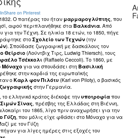
ικής
Α
in
Share on Pinterest
F
 1832. Ο πατέρας του ήταν
μαρμαρογλύπτης
, που
νησί, αφού περιπλανήθηκε στα
Βαλκάνια
. Από
υ για την Τέχνη. Σε ηλικία 18 ετών, το 1850, πήγε
γράφτηκε στο
Σχολείο των Τεχνών
(την
ών
). Σπούδασε ζωγραφική με δασκάλους τον
ο Θείρσιο
(Λούντβιχ Τιρς, Ludwig Thiersch), τους
φαέλο Τσέκκολι
(Raffaelo Ceccoli). Το 1860, με
ο
Μόναχο
για να σπουδάσει στη
Βασιλική
βρέθηκε στην καρδιά της ευρωπαϊκής
ήταν ο
Καρλ φον Πιλότυ
(Karl von Piloty), ο βασικός
 ζωγραφικής
στην Γερμανία.
, το ελληνικό κράτος διέκοψε την
υποτροφία
που
ς
Σιμών Σίνας
, πρέσβης της Ελλάδας στη Βιέννη,
λοκαίρι του 1865, λίγο πριν αναχωρήσει για την
ο Γύζη
, που μόλις είχε φθάσει στο Μόναχο για να
Μαζί με τον Γύζη
 πήγαν για λίγες ημέρες στις εξοχές του
ας
.