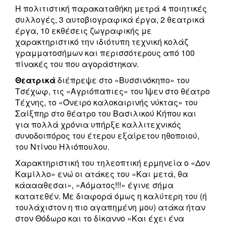
Η πολιτιστική παρακαταθήκη μετρά 4 ποιητικές
συλλογές, 3 αυτοβιογραφικά έργα, 2 θεατρικά
έργα, 10 εκθέσεις ζωγραφικής με
χαρακτηριστικό την ιδιότυπη τεχνική κολάζ
γραμματοσήμων και περισσότερους από 100
πίνακές του που αγοράστηκαν.
Θεατρικά
διέπρεψε στο «Βυσσινόκηπο» του
Τσέχωφ, τις «Αγριόπαπιες» του Ίψεν στο θέατρο
Τέχνης, το «Όνειρο καλοκαιρινής νύκτας» του
Σαίξπηρ στο θέατρο του Βασιλικού Κήπου και
για πολλά χρόνια υπήρξε καλλιτεχνικός
συνοδοιπόρος του έτερου εξαίρετου ηθοποιού,
του Ντίνου Ηλιόπουλου.
Χαρακτηριστική του τηλεοπτική ερμηνεία ο «Δον
Καμίλλο» ενώ οι ατάκες του «Και μετά, θα
κάαααθεσαι», «Αόματος!!!» έγινε σήμα
κατατεθέν. Με διαφορά όμως η καλύτερη του (ή
τουλάχιστον η πιο αγαπημένη μου) ατάκα ήταν
στον Θόδωρο και το δίκαννο «Και έχει ένα