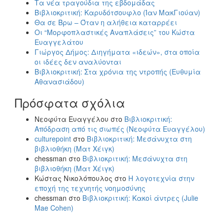
Τα νέα τραγούδια της εβδομάδας
Βιβλιοκριτική: Καρυδότσουφλο (Ίαν ΜακΓιούαν)
Θα σε Βρω – Όταν η αλήθεια καταρρέει
Οι “Μορφοπλαστικές Αναπλάσεις” του Κώστα
Ευαγγελάτου
Γιώργος Δήμος: Διηγήματα «ιδεών», στα οποία
οι ιδέες δεν αναλύονται
Βιβλιοκριτική: Στα χρόνια της ντροπής (Ευθυμία
Αθανασιάδου)
Πρόσφατα σχόλια
Νεοφύτα Ευαγγέλου
στο
Βιβλιοκριτική:
Απόδραση από τις σιωπές (Νεοφύτα Ευαγγέλου)
culturepoint
στο
Βιβλιοκριτική: Μεσάνυχτα στη
βιβλιοθήκη (Ματ Χέιγκ)
chessman
στο
Βιβλιοκριτική: Μεσάνυχτα στη
βιβλιοθήκη (Ματ Χέιγκ)
Κώστας Νικολόπουλος
στο
Η λογοτεχνία στην
εποχή της τεχνητής νοημοσύνης
chessman
στο
Βιβλιοκριτική: Κακοί άντρες (Julie
Mae Cohen)