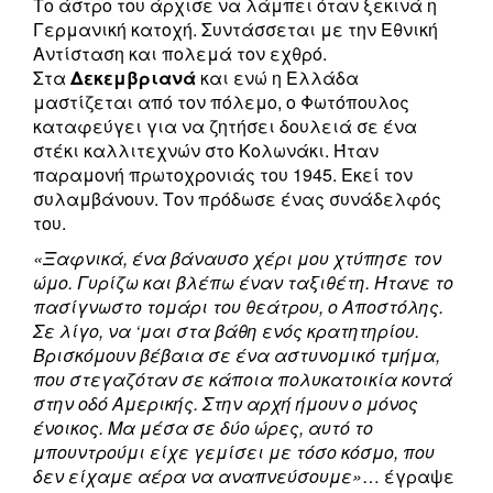
Το άστρο του άρχισε να λάμπει όταν ξεκινά η
Γερμανική κατοχή. Συντάσσεται με την Εθνική
Αντίσταση και πολεμά τον εχθρό.
Στα
Δεκεμβριανά
και ενώ η Ελλάδα
μαστίζεται από τον πόλεμο, ο Φωτόπουλος
καταφεύγει για να ζητήσει δουλειά σε ένα
στέκι καλλιτεχνών στο Κολωνάκι. Ήταν
παραμονή πρωτοχρονιάς του 1945. Εκεί τον
συλαμβάνουν. Τον πρόδωσε ένας συνάδελφός
του.
«Ξαφνικά, ένα βάναυσο χέρι μου χτύπησε τον
ώμο. Γυρίζω και βλέπω έναν ταξιθέτη. Ήτανε το
πασίγνωστο τομάρι του θεάτρου, ο Αποστόλης.
Σε λίγο, να ‘μαι στα βάθη ενός κρατητηρίου.
Βρισκόμουν βέβαια σε ένα αστυνομικό τμήμα,
που στεγαζόταν σε κάποια πολυκατοικία κοντά
στην οδό Αμερικής. Στην αρχή ήμουν ο μόνος
ένοικος. Μα μέσα σε δύο ώρες, αυτό το
μπουντρούμι είχε γεμίσει με τόσο κόσμο, που
δεν είχαμε αέρα να αναπνεύσουμε»
… έγραψε