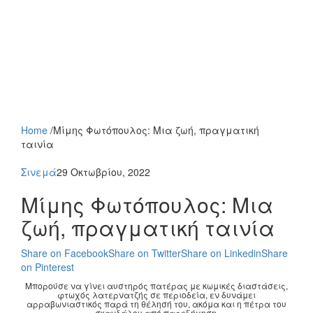
Home
/
Μίμης Φωτόπουλος: Μια ζωή, πραγματική
ταινία
Σινεμά
29 Οκτωβρίου, 2022
Μίμης Φωτόπουλος: Μια
ζωή, πραγματική ταινία
Share on Facebook
Share on Twitter
Share on Linkedin
Share
on Pinterest
Μπορούσε να γίνει αυστηρός πατέρας με κωμικές διαστάσεις,
φτωχός λατερνατζής σε περιοδεία, εν δυνάμει
αρραβωνιαστικός παρά τη θέλησή του, ακόμα και η πέτρα του
σκανδάλου από παρεξήγηση.