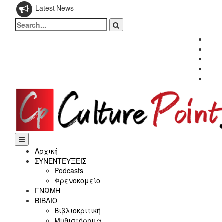
Latest News
Search
for:
Fac
Twitt
Inst
Link
Yout
Αρχική
ΣΥΝΕΝΤΕΥΞΕΙΣ
Podcasts
Φρενοκομείο
ΓΝΩΜΗ
ΒΙΒΛΙΟ
Βιβλιοκριτική
Μυθιστόρημα