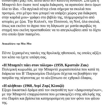
συναντηθεί μαζί του, αλλά αυτό δεν κατέστη δυνατόν. Στα ζώα η
Μπαρντό δεν έκανε ποτέ καμία διάκριση, τα αγαπούσε άνευ όρων
όλα το ίδιο. «Τα αγγλικά σέτερ είναι σήμερα τα σκυλιά που
προτιμώ, στο μέτρο που μπορεί να υπάρξει χώρος για διάκριση
στην καρδιά μου» γράφει στο βιβλίο της, πλημμυρισμένο από
ιστορίες με ζώα. Την Κολινέτ, την Πιτσινού, τη Νινί, όλα σκυλιά,
όπως και εκείνο το άγριο που τη δάγκωσε με μανία ακριβώς τη
στιγμή που εκείνη προσπαθούσε να το απεγκλωβίσει από το δίχτυ
στο οποίο ήταν πιασμένο.
Ανακαλύψτε την Μπε-Μπε
Πέντε ξεχασμένες ταινίες της θρυλικής ηθοποιού, τις οποίες αξίζει
τον κόπο να έχετε υπόψη σας.
«Η Μπαμπέτ πάει στον πόλεμο» (1959, Κριστιάν Ζακ)
Πολεμική κωμωδία, με την Μπαρντό χωριατοπούλα που κατά τη
διάρκεια του Β’ Παγκοσμίου Πολέμου δέχεται να βοηθήσει την
πατρίδα της πέφτοντας με το αλεξίπτωτο σε εχθρικό έδαφος.
«Η αλήθεια» (1960, Ανρί Ζορζ Κλουζό)
Εξοχο δικαστικό δράμα από τον σκηνοθέτη των «Δαιμονισμένων»,
με την Μπαρντό επαρχιώτισσα που μετακομίζει στης αδελφής της
στο Παρίσι και βρίσκεται κατηγορούμενη για τον φόνο του φίλου
της.