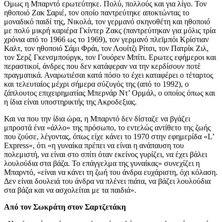
Ομως η Μπαρντό ερωτεύτηκε. Πολύ, πολλούς και για λίγο. Τον
ηθοποιό Ζακ Σαριέ, τον οποίο παντρεύτηκε αποκτώντας το
μοναδικό παιδί της, Νικολά, τον γερμανό σκηνοθέτη και ηθοποιό
με πολύ μικρή καριέρα Γκίντερ Ζακς (παντρεύτηκαν για μόλις τρία
χρόνια από το 1966 ως το 1969), τον γερμανό πλεϊμπόι Κρίστιαν
Καλτ, τον ηθοποιό Σάμι Φράι, τον Λουίτζι Ρίτσι, τον Πατρίκ Ζιλ,
τον Σερζ Γκενσμπούργκ, τον Γουόρεν Μπίτι. Ερωτες εφήμεροι και
περαστικοί, άνδρες που δεν κατάφεραν να την κερδίσουν ποτέ
πραγματικά. Αναρωτιέσαι κατά πόσο το έχει καταφέρει ο τέταρτος
και τελευταίος μέχρι σήμερα σύζυγός της (από το 1992), ο
ζάπλουτος επιχειρηματίας Μπερνάρ Ντ’ Ορμάλ, ο οποίος όπως και
η ίδια είναι υποστηρικτής της Ακροδεξιας.
Και να που την ίδια ώρα, η Μπαρντό δεν δίσταζε να βγάζει
μπροστά ένα «άλλο» της πρόσωπο, το εντελώς αντίθετο της ζωής
που ζούσε, λέγοντας, όπως είχε κάνει το 1970 στην εφημερίδα «L’
Express», ότι «η γυναίκα πρέπει να είναι η ανάπαυση του
πολεμιστή, να είναι στο σπίτι όταν εκείνος γυρίζει, να έχει βάλει
λουλούδια στα βάζα. Το επάγγελμα της γυναίκας» συνεχίζει η
Μπαρντό, «είναι να κάνει τη ζωή του άνδρα ευχάριστη, όχι κόλαση.
Δεν είναι δουλειά του άνδρα να πλένει πιάτα, να βάζει λουλούδια
στα βάζα και να ασχολείται με τα παιδιά».
Από τον Σωκράτη στον Σαρτζετάκη