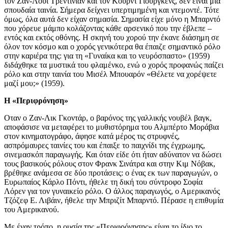
τον Ζαν-Λουί Τρεντινιάν και τον Κουρντ Γιούργκενς, δεν είναι μια
σπουδαία ταινία. Σήμερα δείχνει υπερτιμημένη και ντεμοντέ. Τότε
όμως, όλα αυτά δεν είχαν σημασία. Σημασία είχε μόνο η Μπαρντό
που χόρευε μάμπο κολάζοντας κάθε αρσενικό που την έβλεπε –
εντός και εκτός οθόνης. Η σκηνή του χορού την έκανε διάσημη σε
όλον τον κόσμο και ο χορός γενικότερα θα έπαιζε σημαντικό ρόλο
στην καριέρα της: για τη «Γυναίκα και το νευρόσπαστο» (1959)
διδάχθηκε τα μυστικά του φλαμένκο, ενώ ο χορός προφανώς παίζει
ρόλο και στην ταινία του Μισέλ Μπουαρόν «Θέλετε να χορέψετε
μαζί μου;» (1959).
Η «Περιφρόνηση»
Οταν ο Ζαν-Λικ Γκοντάρ, ο βαρόνος της γαλλικής νουβέλ βαγκ,
αποφάσισε να μεταφέρει το μυθιστόρημα του Αλμπέρτο Μοράβια
στον κινηματογράφο, άφησε κατά μέρος τις στρυφνές,
ασπρόμαυρες ταινίες του και έπαιξε το παιχνίδι της έγχρωμης,
σινεμασκόπ παραγωγής. Και όταν είδε ότι ήταν αδύνατον να δώσει
τους βασικούς ρόλους στον Φρανκ Σινάτρα και στην Κιμ Νόβακ,
βρέθηκε ανάμεσα σε δύο προτάσεις: ο ένας εκ των παραγωγών, ο
Ευρωπαίος Κάρλο Πόντι, ήθελε τη δική του σύντροφο Σοφία
Λόρεν για τον γυναικείο ρόλο. Ο άλλος παραγωγός, ο Αμερικανός
Τζόζεφ Ε. Λιβάιν, ήθελε την Μπριζίτ Μπαρντό. Πέρασε η επιθυμία
του Αμερικανού.
Με έναν τρόπο, η ουσία της «Περιφρόνησης» είναι το ίδιο το