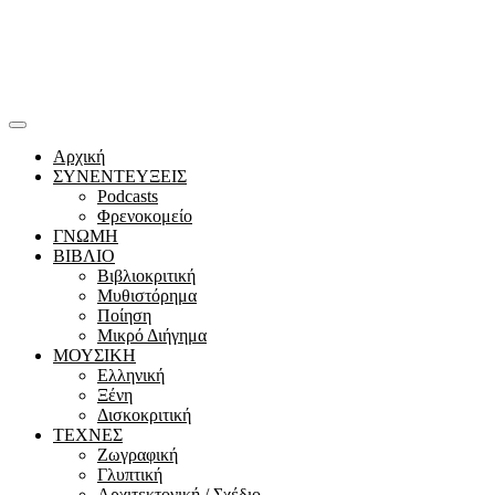
Αρχική
ΣΥΝΕΝΤΕΥΞΕΙΣ
Podcasts
Φρενοκομείο
ΓΝΩΜΗ
ΒΙΒΛΙΟ
Βιβλιοκριτική
Μυθιστόρημα
Ποίηση
Μικρό Διήγημα
ΜΟΥΣΙΚΗ
Ελληνική
Ξένη
Δισκοκριτική
ΤΕΧΝΕΣ
Ζωγραφική
Γλυπτική
Αρχιτεκτονική / Σχέδιο