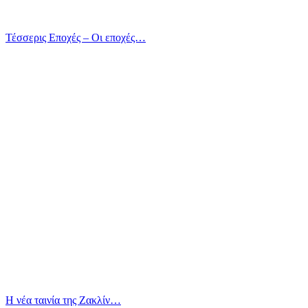
Τέσσερις Εποχές – Οι εποχές…
Η νέα ταινία της Ζακλίν…