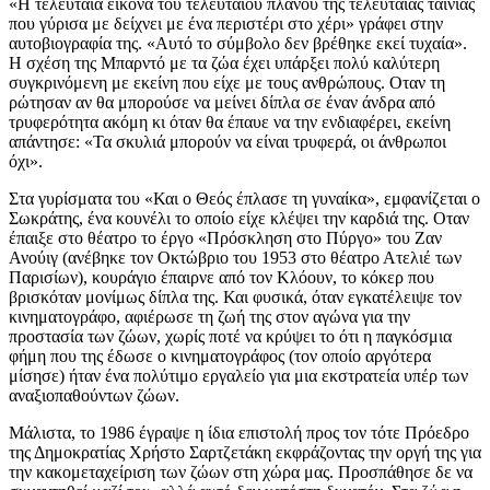
«Η τελευταία εικόνα του τελευταίου πλάνου της τελευταίας ταινίας
που γύρισα με δείχνει με ένα περιστέρι στο χέρι» γράφει στην
αυτοβιογραφία της. «Αυτό το σύμβολο δεν βρέθηκε εκεί τυχαία».
Η σχέση της Μπαρντό με τα ζώα έχει υπάρξει πολύ καλύτερη
συγκρινόμενη με εκείνη που είχε με τους ανθρώπους. Οταν τη
ρώτησαν αν θα μπορούσε να μείνει δίπλα σε έναν άνδρα από
τρυφερότητα ακόμη κι όταν θα έπαυε να την ενδιαφέρει, εκείνη
απάντησε: «Τα σκυλιά μπορούν να είναι τρυφερά, οι άνθρωποι
όχι».
Στα γυρίσματα του «Και ο Θεός έπλασε τη γυναίκα», εμφανίζεται ο
Σωκράτης, ένα κουνέλι το οποίο είχε κλέψει την καρδιά της. Οταν
έπαιξε στο θέατρο το έργο «Πρόσκληση στο Πύργο» του Ζαν
Ανούιγ (ανέβηκε τον Οκτώβριο του 1953 στο θέατρο Ατελιέ των
Παρισίων), κουράγιο έπαιρνε από τον Κλόουν, το κόκερ που
βρισκόταν μονίμως δίπλα της. Και φυσικά, όταν εγκατέλειψε τον
κινηματογράφο, αφιέρωσε τη ζωή της στον αγώνα για την
προστασία των ζώων, χωρίς ποτέ να κρύψει το ότι η παγκόσμια
φήμη που της έδωσε ο κινηματογράφος (τον οποίο αργότερα
μίσησε) ήταν ένα πολύτιμο εργαλείο για μια εκστρατεία υπέρ των
αναξιοπαθούντων ζώων.
Μάλιστα, το 1986 έγραψε η ίδια επιστολή προς τον τότε Πρόεδρο
της Δημοκρατίας Χρήστο Σαρτζετάκη εκφράζοντας την οργή της για
την κακομεταχείριση των ζώων στη χώρα μας. Προσπάθησε δε να