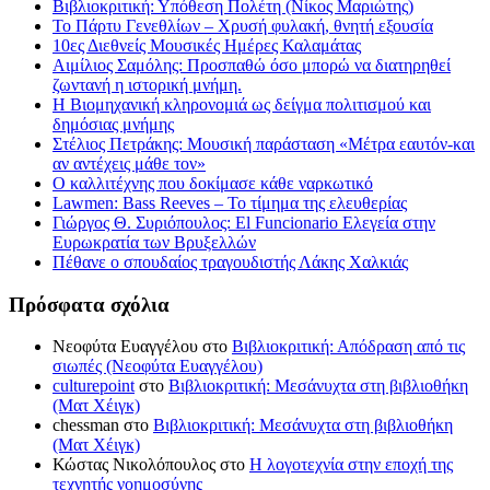
Βιβλιοκριτική: Υπόθεση Πολέτη (Νίκος Μαριώτης)
Το Πάρτυ Γενεθλίων – Χρυσή φυλακή, θνητή εξουσία
10ες Διεθνείς Μουσικές Ημέρες Καλαμάτας
Αιμίλιος Σαμόλης: Προσπαθώ όσο μπορώ να διατηρηθεί
ζωντανή η ιστορική μνήμη.
Η Βιομηχανική κληρονομιά ως δείγμα πολιτισμού και
δημόσιας μνήμης
Στέλιος Πετράκης: Μουσική παράσταση «Μέτρα εαυτόν-και
αν αντέχεις μάθε τον»
Ο καλλιτέχνης που δοκίμασε κάθε ναρκωτικό
Lawmen: Bass Reeves – Το τίμημα της ελευθερίας
Γιώργος Θ. Συριόπουλος: El Funcionario Ελεγεία στην
Ευρωκρατία των Βρυξελλών
Πέθανε ο σπουδαίος τραγουδιστής Λάκης Χαλκιάς
Πρόσφατα σχόλια
Νεοφύτα Ευαγγέλου
στο
Βιβλιοκριτική: Απόδραση από τις
σιωπές (Νεοφύτα Ευαγγέλου)
culturepoint
στο
Βιβλιοκριτική: Μεσάνυχτα στη βιβλιοθήκη
(Ματ Χέιγκ)
chessman
στο
Βιβλιοκριτική: Μεσάνυχτα στη βιβλιοθήκη
(Ματ Χέιγκ)
Κώστας Νικολόπουλος
στο
Η λογοτεχνία στην εποχή της
τεχνητής νοημοσύνης