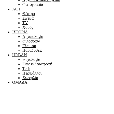
Φωτογραφία
ACT
Θέατρο
Σινεμά
ΤV
Χορός
ΙΣΤΟΡΙΑ
Αρχαιολογία
Φιλοσοφία
Γλώσσα
Παραδόσεις
URBAN
Ψυχολογία
Fitness / Διατροφή
Tech
Περιβάλλον
Ζωοφιλία
ΟΜΑΔΑ