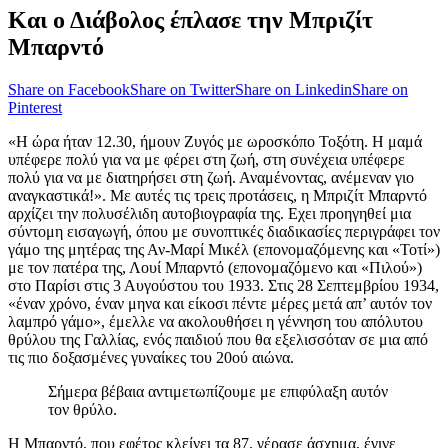
Και ο Διάβολος έπλασε την Μπριζίτ
Μπαρντό
Share on Facebook
Share on Twitter
Share on Linkedin
Share on
Pinterest
«Η ώρα ήταν 12.30, ήμουν Ζυγός με ωροσκόπο Τοξότη. Η μαμά
υπέφερε πολύ για να με φέρει στη ζωή, στη συνέχεια υπέφερε
πολύ για να με διατηρήσει στη ζωή. Αναμένοντας, ανέμεναν γιο
αναγκαστικά!». Με αυτές τις τρεις προτάσεις, η Μπριζίτ Μπαρντό
αρχίζει την πολυσέλιδη αυτοβιογραφία της. Εχει προηγηθεί μια
σύντομη εισαγωγή, όπου με συνοπτικές διαδικασίες περιγράφει τον
γάμο της μητέρας της Αν-Μαρί Μικέλ (επονομαζόμενης και «Τοτί»)
με τον πατέρα της, Λουί Μπαρντό (επονομαζόμενο και «Πιλού»)
στο Παρίσι στις 3 Αυγούστου του 1933. Στις 28 Σεπτεμβρίου 1934,
«έναν χρόνο, έναν μηνα και είκοσι πέντε μέρες μετά απ’ αυτόν τον
λαμπρό γάμο», έμελλε να ακολουθήσει η γέννηση του απόλυτου
θρύλου της Γαλλίας, ενός παιδιού που θα εξελισσόταν σε μια από
τις πιο δοξασμένες γυναίκες του 20ού αιώνα.
Σήμερα βέβαια αντιμετωπίζουμε με επιφύλαξη αυτόν
τον θρύλο.
Η Μπαρντό, που εφέτος κλείνει τα 87, γέρασε άσχημα, έγινε