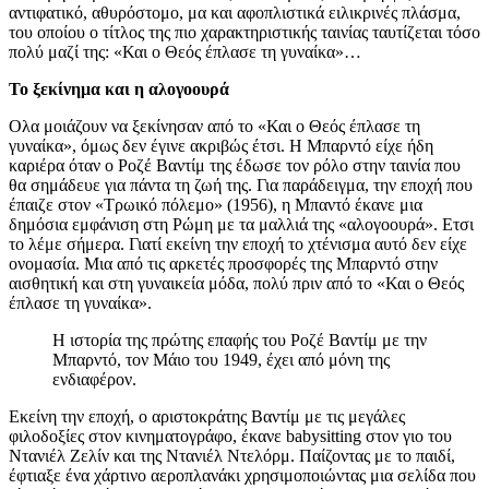
αντιφατικό, αθυρόστομο, μα και αφοπλιστικά ειλικρινές πλάσμα,
του οποίου ο τίτλος της πιο χαρακτηριστικής ταινίας ταυτίζεται τόσο
πολύ μαζί της: «Και ο Θεός έπλασε τη γυναίκα»…
Το ξεκίνημα και η αλογοουρά
Ολα μοιάζουν να ξεκίνησαν από το «Και ο Θεός έπλασε τη
γυναίκα», όμως δεν έγινε ακριβώς έτσι. Η Μπαρντό είχε ήδη
καριέρα όταν ο Ροζέ Βαντίμ της έδωσε τον ρόλο στην ταινία που
θα σημάδευε για πάντα τη ζωή της. Για παράδειγμα, την εποχή που
έπαιζε στον «Τρωικό πόλεμο» (1956), η Μπαντό έκανε μια
δημόσια εμφάνιση στη Ρώμη με τα μαλλιά της «αλογοουρά». Ετσι
το λέμε σήμερα. Γιατί εκείνη την εποχή το χτένισμα αυτό δεν είχε
ονομασία. Μια από τις αρκετές προσφορές της Μπαρντό στην
αισθητική και στη γυναικεία μόδα, πολύ πριν από το «Και ο Θεός
έπλασε τη γυναίκα».
Η ιστορία της πρώτης επαφής του Ροζέ Βαντίμ με την
Μπαρντό, τον Μάιο του 1949, έχει από μόνη της
ενδιαφέρον.
Εκείνη την εποχή, ο αριστοκράτης Βαντίμ με τις μεγάλες
φιλοδοξίες στον κινηματογράφο, έκανε babysitting στον γιο του
Ντανιέλ Ζελίν και της Ντανιέλ Ντελόρμ. Παίζοντας με το παιδί,
έφτιαξε ένα χάρτινο αεροπλανάκι χρησιμοποιώντας μια σελίδα που