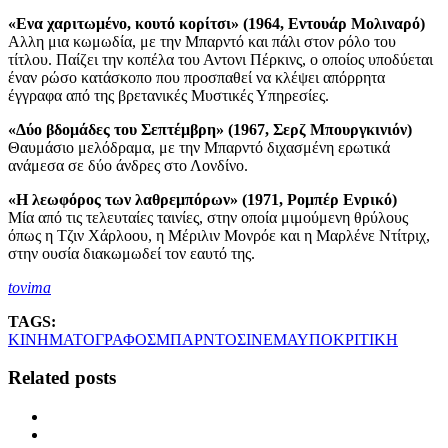
«Ενα χαριτωμένο, κουτό κορίτσι» (1964, Εντουάρ Μολιναρό)
Αλλη μια κωμωδία, με την Μπαρντό και πάλι στον ρόλο του
τίτλου. Παίζει την κοπέλα του Αντονι Πέρκινς, ο οποίος υποδύεται
έναν ρώσο κατάσκοπο που προσπαθεί να κλέψει απόρρητα
έγγραφα από της βρετανικές Μυστικές Υπηρεσίες.
«Δύο βδομάδες του Σεπτέμβρη» (1967, Σερζ Μπουργκινιόν)
Θαυμάσιο μελόδραμα, με την Μπαρντό διχασμένη ερωτικά
ανάμεσα σε δύο άνδρες στο Λονδίνο.
«Η λεωφόρος των λαθρεμπόρων» (1971, Ρομπέρ Ενρικό)
Μία από τις τελευταίες ταινίες, στην οποία μιμούμενη θρύλους
όπως η Τζιν Χάρλοου, η Μέριλιν Μονρόε και η Μαρλένε Ντίτριχ,
στην ουσία διακωμωδεί τον εαυτό της.
tovima
TAGS:
ΚΙΝΗΜΑΤΟΓΡΑΦΟΣ
ΜΠΑΡΝΤΟ
ΣΙΝΕΜΑ
ΥΠΟΚΡΙΤΙΚΗ
Related posts