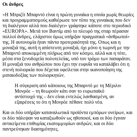
Οι άνδρες
«Η Μπριζίτ Μπαρντό είναι η πρώτη γυναίκα η οποία χωρίς θεωρίες
και προγραμματισμούς καθιέρωσε τον τύπο της γυναίκας που δεν
τη διαλέγουν αλλά που διαλέγει» γράφτηκε κάποτε στο περιοδικό
«EUROPA». Μετά τον Βαντίμ από το πλευρό της σταρ πέρασαν
πολλοί άνδρες, ελάχιστοι όμως υπήρξαν πραγματικά «άνθρωποί»
της. Η αυτονομία ήταν πάντα προτεραιότητά της. Οπως και η
μοναξιά της, αυτή η απίστευτη μοναξιά, όχι μόνο η τωρινή με την
Μπαρντό αποκομμένη πλήρως από τον κόσμο, αλλά και η τότε,
μέσα στα ξενοδοχεία πολυτελείας, υπό τον τρόμο των παπαράτσι.
Η μοναξιά του ανθρώπου που έχει την ευφυΐα να καταλάβει ότι η
στενή πολιορκία που δέχεται οφείλεται στην ικανοποίηση της
ματαιοδοξίας των πολιορκητών.
Η σύγκριση από κάποιους της Μπαρντό με τη Μέριλιν
Μονρόε – τη θεωρούν κάτι σαν το ευρωπαϊκό
αντίστοιχό της – δεν είναι εντελώς λανθασμένη, αν
εξαιρέσεις το ότι η Μονρόε πέθανε πολύ νέα.
Και οι δύο υπήρξαν καταναλωτικά προϊόντα εμπόρων ονείρων, και
οι δύο πάλεψαν να καταξιωθούν ως ηθοποιοί, και οι δύο έγιναν
αντικείμενα επιθυμίας εκατομμυρίων ανδρών, και οι δύο
παντρεύτηκαν διασημότητες.