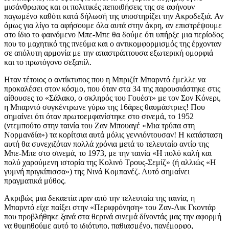
μισάνθρωπος και οι πολιτικές πεποιθήσεις της σε αφήνουν
παγωμένο καθότι κατά δήλωσή της υποστηρίζει την Ακροδεξιά. Αν
όμως για λίγο τα αφήσουμε όλα αυτά στην άκρη, αν επιστρέψουμε
στο ίδιο το φαινόμενο Μπε-Μπε θα δούμε ότι υπήρξε μια περίοδος
που το μαχητικό της πνεύμα και ο αντικομφορμισμός της έρχονταν
σε απόλυτη αρμονία με την απαστράπτουσα εξωτερική ομορφιά
και το πρωτόγονο σεξαπίλ.
Ηταν τέτοιος ο αντίκτυπος που η Μπριζίτ Μπαρντό έμελλε να
προκαλέσει στον κόσμο, που όταν στα 34 της παρουσιάστηκε στις
αίθουσες το «Σάλακο, ο σκληρός του Γουέστ» με τον Σον Κόνερι,
η Μπαρντό συγκέντρωνε γύρω της 16άρες θαυμάστριες! Που
σημαίνει ότι όταν πρωτοεμφανίστηκε στο σινεμά, το 1952
(ντεμπούτο στην ταινία του Ζαν Μπουαγέ «Μια τρύπα στη
Νορμανδία») τα κορίτσια αυτά μόλις γεννιόντουσαν! Η κατάσταση
αυτή θα συνεχιζόταν πολλά χρόνια μετά το τελευταίο αντίο της
Μπε-Μπε στο σινεμά, το 1973, με την ταινία «Η πολύ καλή και
πολύ χαρούμενη ιστορία της Κολινό Τρους-Σεμίζ» (ή αλλιώς «Η
γυμνή πριγκίπισσα») της Νινά Κομπανέζ. Αυτό σημαίνει
πραγματικά μύθος.
Ακριβώς μια δεκαετία πριν από την τελευταία της ταινία, η
Μπαρντό είχε παίξει στην «Περιφρόνηση» του Ζαν-Λικ Γκοντάρ
που προβλήθηκε ξανά στα θερινά σινεμά δίνοντάς μας την αφορμή
να θυμηθούμε αυτό το ιδιότυπο, παθιασμένο, πανέμορφο,