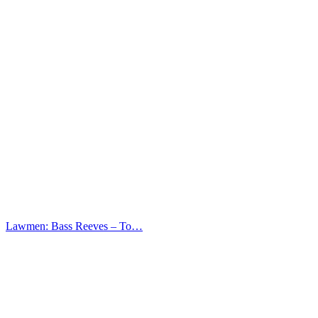
Lawmen: Bass Reeves – Το…