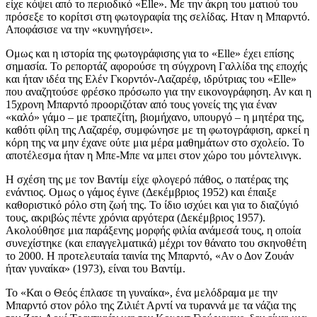
είχε κόψει από το περιοδικό «Elle». Με την άκρη του ματιού του
πρόσεξε το κορίτσι στη φωτογραφία της σελίδας. Ηταν η Μπαρντό.
Αποφάσισε να την «κυνηγήσει».
Ομως και η ιστορία της φωτογράφισης για το «Elle» έχει επίσης
σημασία. Το ρεπορτάζ αφορούσε τη σύγχρονη Γαλλίδα της εποχής
και ήταν ιδέα της Ελέν Γκορντόν-Λαζαρέφ, ιδρύτριας του «Elle»
που αναζητούσε φρέσκο πρόσωπο για την εικονογράφηση. Αν και η
15χρονη Μπαρντό προοριζόταν από τους γονείς της για έναν
«καλό» γάμο – με τραπεζίτη, βιομήχανο, υπουργό – η μητέρα της,
καθότι φίλη της Λαζαρέφ, συμφώνησε με τη φωτογράφιση, αρκεί η
κόρη της να μην έχανε ούτε μια μέρα μαθημάτων στο σχολείο. Το
αποτέλεσμα ήταν η Μπε-Μπε να μπει στον χώρο του μόντελινγκ.
Η σχέση της με τον Βαντίμ είχε φλογερό πάθος, ο πατέρας της
ενάντιος. Ομως ο γάμος έγινε (Δεκέμβριος 1952) και έπαιξε
καθοριστικό ρόλο στη ζωή της. Το ίδιο ισχύει και για το διαζύγιό
τους, ακριβώς πέντε χρόνια αργότερα (Δεκέμβριος 1957).
Ακολούθησε μια παράξενης μορφής φιλία ανάμεσά τους, η οποία
συνεχίστηκε (και επαγγελματικά) μέχρι τον θάνατο του σκηνοθέτη
το 2000. Η προτελευταία ταινία της Μπαρντό, «Αν ο Δον Ζουάν
ήταν γυναίκα» (1973), είναι του Βαντίμ.
Το «Και ο Θεός έπλασε τη γυναίκα», ένα μελόδραμα με την
Μπαρντό στον ρόλο της Ζιλιέτ Αρντί να τυραννά με τα νάζια της