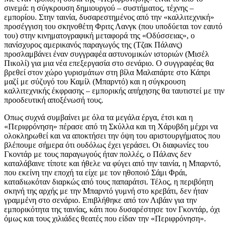
σινεμά: η σύγκρουση δημιουργού – συστήματος, τέχνης –
εμπορίου. Στην ταινία, δυσαρεστημένος από την «καλλιτεχνική»
προσέγγιση του σκηνοθέτη Φριτς Λανγκ (που υποδύεται τον εαυτό
του) στην κινηματογραφική μεταφορά της «Οδύσσειας», ο
πανίσχυρος αμερικανός παραγωγός της (Τζακ Πάλανς)
προσλαμβάνει έναν συγγραφέα αστυνομικών ιστοριών (Μισέλ
Πικολί) για μια νέα επεξεργασία στο σενάριο. Ο συγγραφέας θα
βρεθεί στον χώρο γυρισμάτων στη βίλα Μαλαπάρτε στο Κάπρι
μαζί με σύζυγό του Καμίλ (Μπαρντό) και η σύγκρουση
καλλιτεχνικής έκφρασης – εμπορικής απήχησης θα ταυτιστεί με την
προοδευτική αποξένωσή τους.
Οπως συχνά συμβαίνει με όλα τα μεγάλα έργα, έτσι και η
«Περιφρόνηση» πέρασε από τη Σκύλλα και τη Χάρυβδη μέχρι να
ολοκληρωθεί και να αποκτήσει την όψη του αριστουργήματος που
βλέπουμε σήμερα ότι ουδόλως έχει γεράσει. Οι διαφωνίες του
Γκοντάρ με τους παραγωγούς ήταν πολλές, ο Πάλανς δεν
καταλάβαινε τίποτε και ήθελε να φύγει από την ταινία, η Μπαρντό,
που εκείνη την εποχή τα είχε με τον ηθοποιό Σάμι Φράι,
καταδιωκόταν διαρκώς από τους παπαράτσι. Τέλος, η περιβόητη
σκηνή της αρχής με την Μπαρντό γυμνή στο κρεβάτι, δεν ήταν
γραμμένη στο σενάριο. Επιβλήθηκε από τον Λιβάιν για την
εμπορικότητα της ταινίας, κάτι που δυσαρέστησε τον Γκοντάρ, όχι
όμως και τους χιλιάδες θεατές που είδαν την «Περιφρόνηση».