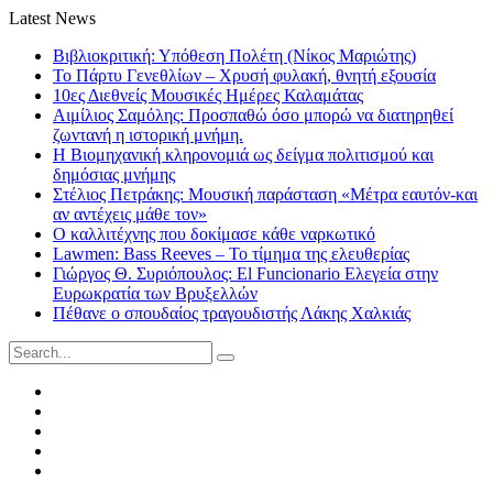
Latest News
Βιβλιοκριτική: Υπόθεση Πολέτη (Νίκος Μαριώτης)
Το Πάρτυ Γενεθλίων – Χρυσή φυλακή, θνητή εξουσία
10ες Διεθνείς Μουσικές Ημέρες Καλαμάτας
Αιμίλιος Σαμόλης: Προσπαθώ όσο μπορώ να διατηρηθεί
ζωντανή η ιστορική μνήμη.
Η Βιομηχανική κληρονομιά ως δείγμα πολιτισμού και
δημόσιας μνήμης
Στέλιος Πετράκης: Μουσική παράσταση «Μέτρα εαυτόν-και
αν αντέχεις μάθε τον»
Ο καλλιτέχνης που δοκίμασε κάθε ναρκωτικό
Lawmen: Bass Reeves – Το τίμημα της ελευθερίας
Γιώργος Θ. Συριόπουλος: El Funcionario Ελεγεία στην
Ευρωκρατία των Βρυξελλών
Πέθανε ο σπουδαίος τραγουδιστής Λάκης Χαλκιάς
Search
for:
Facebook
Twitter
Instagram
LinkedIn
Youtube