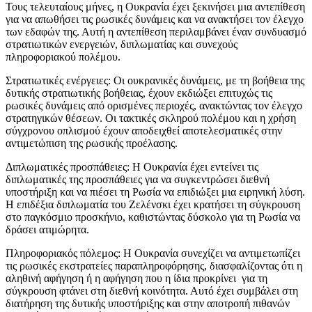
Τους τελευταίους μήνες, η Ουκρανία έχει ξεκινήσει μια αντεπίθεση
για να απωθήσει τις ρωσικές δυνάμεις και να ανακτήσει τον έλεγχο
των εδαφών της. Αυτή η αντεπίθεση περιλαμβάνει έναν συνδυασμό
στρατιωτικών ενεργειών, διπλωματίας και συνεχούς
πληροφοριακού πολέμου.
Στρατιωτικές ενέργειες: Οι ουκρανικές δυνάμεις, με τη βοήθεια της
δυτικής στρατιωτικής βοήθειας, έχουν εκδιώξει επιτυχώς τις
ρωσικές δυνάμεις από ορισμένες περιοχές, ανακτώντας τον έλεγχο
στρατηγικών θέσεων. Οι τακτικές σκληρού πολέμου και η χρήση
σύγχρονου οπλισμού έχουν αποδειχθεί αποτελεσματικές στην
αντιμετώπιση της ρωσικής προέλασης.
Διπλωματικές προσπάθειες: Η Ουκρανία έχει εντείνει τις
διπλωματικές της προσπάθειες για να συγκεντρώσει διεθνή
υποστήριξη και να πιέσει τη Ρωσία να επιδιώξει μια ειρηνική λύση.
Η επιδέξια διπλωματία του Ζελένσκι έχει κρατήσει τη σύγκρουση
στο παγκόσμιο προσκήνιο, καθιστώντας δύσκολο για τη Ρωσία να
δράσει ατιμώρητα.
Πληροφοριακός πόλεμος: Η Ουκρανία συνεχίζει να αντιμετωπίζει
τις ρωσικές εκστρατείες παραπληροφόρησης, διασφαλίζοντας ότι η
αληθινή αφήγηση ή η αφήγηση που η ίδια προκρίνει για τη
σύγκρουση φτάνει στη διεθνή κοινότητα. Αυτό έχει συμβάλει στη
διατήρηση της δυτικής υποστήριξης και στην αποτροπή πιθανών