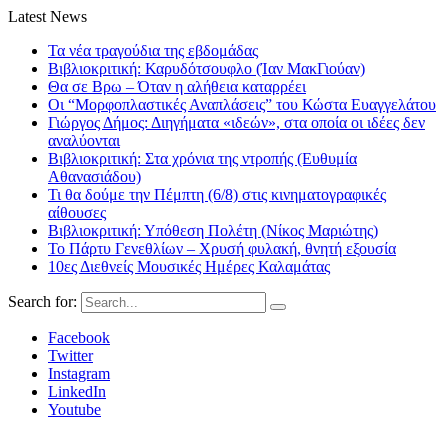
Latest News
Τα νέα τραγούδια της εβδομάδας
Βιβλιοκριτική: Καρυδότσουφλο (Ίαν ΜακΓιούαν)
Θα σε Βρω – Όταν η αλήθεια καταρρέει
Οι “Μορφοπλαστικές Αναπλάσεις” του Κώστα Ευαγγελάτου
Γιώργος Δήμος: Διηγήματα «ιδεών», στα οποία οι ιδέες δεν
αναλύονται
Βιβλιοκριτική: Στα χρόνια της ντροπής (Ευθυμία
Αθανασιάδου)
Τι θα δούμε την Πέμπτη (6/8) στις κινηματογραφικές
αίθουσες
Βιβλιοκριτική: Υπόθεση Πολέτη (Νίκος Μαριώτης)
Το Πάρτυ Γενεθλίων – Χρυσή φυλακή, θνητή εξουσία
10ες Διεθνείς Μουσικές Ημέρες Καλαμάτας
Search for:
Facebook
Twitter
Instagram
LinkedIn
Youtube