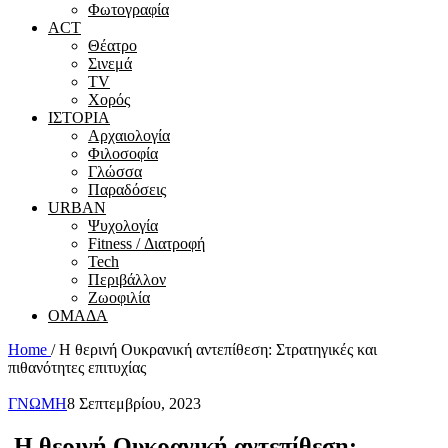
Φωτογραφία
ACT
Θέατρο
Σινεμά
ΤV
Χορός
ΙΣΤΟΡΙΑ
Αρχαιολογία
Φιλοσοφία
Γλώσσα
Παραδόσεις
URBAN
Ψυχολογία
Fitness / Διατροφή
Tech
Περιβάλλον
Ζωοφιλία
ΟΜΑΔΑ
Home
/
Η θερινή Ουκρανική αντεπίθεση: Στρατηγικές και
πιθανότητες επιτυχίας
ΓΝΩΜΗ
8 Σεπτεμβρίου, 2023
Η θερινή Ουκρανική αντεπίθεση: