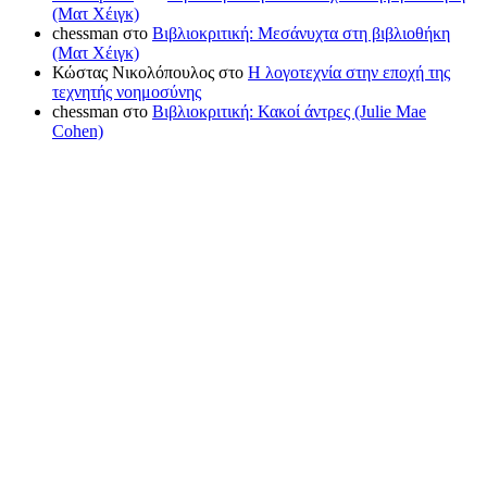
(Ματ Χέιγκ)
chessman
στο
Βιβλιοκριτική: Μεσάνυχτα στη βιβλιοθήκη
(Ματ Χέιγκ)
Κώστας Νικολόπουλος
στο
Η λογοτεχνία στην εποχή της
τεχνητής νοημοσύνης
chessman
στο
Βιβλιοκριτική: Κακοί άντρες (Julie Mae
Cohen)