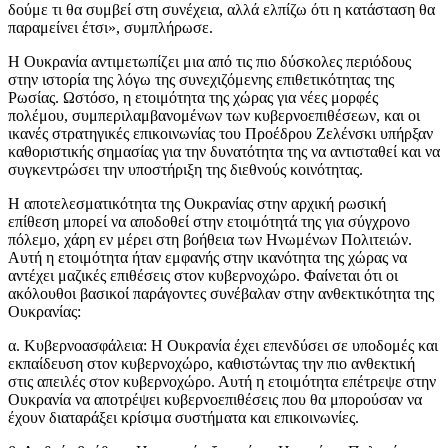
δούμε τι θα συμβεί στη συνέχεια, αλλά ελπίζω ότι η κατάσταση θα
παραμείνει έτσι», συμπλήρωσε.
Η Ουκρανία αντιμετωπίζει μια από τις πιο δύσκολες περιόδους
στην ιστορία της λόγω της συνεχιζόμενης επιθετικότητας της
Ρωσίας. Ωστόσο, η ετοιμότητα της χώρας για νέες μορφές
πολέμου, συμπεριλαμβανομένων των κυβερνοεπιθέσεων, και οι
ικανές στρατηγικές επικοινωνίας του Προέδρου Ζελένσκι υπήρξαν
καθοριστικής σημασίας για την δυνατότητα της να αντισταθεί και να
συγκεντρώσει την υποστήριξη της διεθνούς κοινότητας.
Η αποτελεσματικότητα της Ουκρανίας στην αρχική ρωσική
επίθεση μπορεί να αποδοθεί στην ετοιμότητά της για σύγχρονο
πόλεμο, χάρη εν μέρει στη βοήθεια των Ηνωμένων Πολιτειών.
Αυτή η ετοιμότητα ήταν εμφανής στην ικανότητα της χώρας να
αντέχει μαζικές επιθέσεις στον κυβερνοχώρο. Φαίνεται ότι οι
ακόλουθοι βασικοί παράγοντες συνέβαλαν στην ανθεκτικότητα της
Ουκρανίας:
α. Κυβερνοασφάλεια: Η Ουκρανία έχει επενδύσει σε υποδομές και
εκπαίδευση στον κυβερνοχώρο, καθιστώντας την πιο ανθεκτική
στις απειλές στον κυβερνοχώρο. Αυτή η ετοιμότητα επέτρεψε στην
Ουκρανία να αποτρέψει κυβερνοεπιθέσεις που θα μπορούσαν να
έχουν διαταράξει κρίσιμα συστήματα και επικοινωνίες.