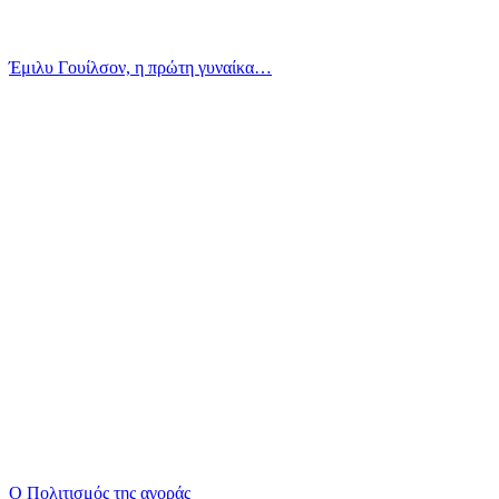
Έμιλυ Γουίλσον, η πρώτη γυναίκα…
Ο Πολιτισμός της αγοράς