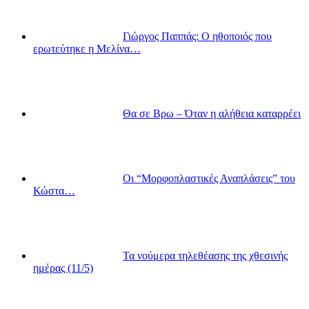
Γιώργος Παππάς: Ο ηθοποιός που
ερωτεύτηκε η Μελίνα…
Θα σε Βρω – Όταν η αλήθεια καταρρέει
Οι “Μορφοπλαστικές Αναπλάσεις” του
Κώστα…
Τα νούμερα τηλεθέασης της χθεσινής
ημέρας (11/5)