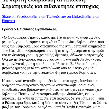
Στρατηγικές και πιθανότητες επιτυχίας
Share on Facebook
Share on Twitter
Share on Linkedin
Share on
Pinterest
Γράφει ο
Ελισσαίος Βγενόπουλος
«Ο Ουκρανικός στρατός κατάφερε ένα σημαντικό άνοιγμα στις
ρωσικές γραμμές άμυνας στη νότια Ουκρανία», δήλωσε ένας από
τους πιο υψηλόβαθμους στρατηγούς της στη βρετανική εφημερίδα
The Guardian. «Βρισκόμαστε αυτή τη στιγμή ανάμεσα στην πρώτη
και τη δεύτερη γραμμή (ρωσικής) άμυνας», δήλωσε ο στρατηγός
Ολεξάντρ Ταρνάφσκι, υπεύθυνος για την αντεπίθεση στον νότο,
στη συνέντευξη αυτή που δημοσιεύθηκε το Σαββατοκύριακο,
μερικές ημέρες μετά την ανακοίνωση από το Κίεβο για μία
συμβολική νίκη με την ανακατάληψη του χωριού Ρομποτίνε.
Η ουκρανική αντεπίθεση που ξεκίνησε στις αρχές Ιουνίου και
οδήγησε τον ουκρανικό στρατό να ανακαταλάβει ορισμένες
τοποθεσίες που βρίσκονταν υπό ρωσική κατοχή, έχει «αποτύχει»
δήλωσε ο Πούτιν. «Δεν αντιμετωπίζουμε δυσκολίες, έχουν
αποτύχει. Σε κάθε περίπτωση, έτσι ακριβώς δείχνει σήμερα», είπε
ο Ρώσος πρόεδρος κατά τη διάρκεια συνέντευξης Τύπου στο Σότσι,
μαζί με τον Τούρκο ομόλογό του Ρετζέπ Ταγίπ Ερντογάν. «Θα