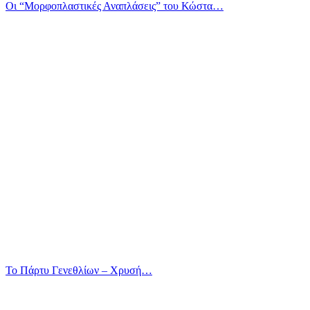
Οι “Μορφοπλαστικές Αναπλάσεις” του Κώστα…
Το Πάρτυ Γενεθλίων – Χρυσή…