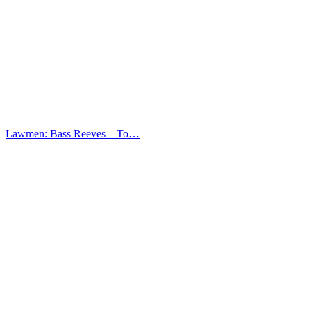
Lawmen: Bass Reeves – Το…