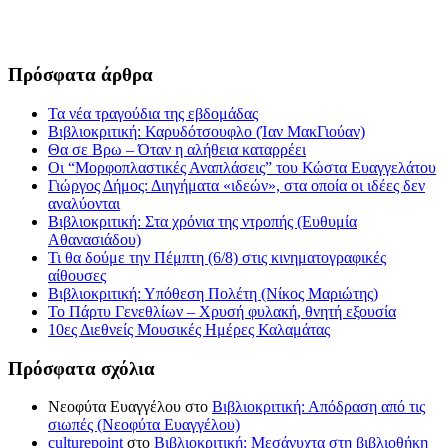
Πρόσφατα άρθρα
Τα νέα τραγούδια της εβδομάδας
Βιβλιοκριτική: Καρυδότσουφλο (Ίαν ΜακΓιούαν)
Θα σε Βρω – Όταν η αλήθεια καταρρέει
Οι “Μορφοπλαστικές Αναπλάσεις” του Κώστα Ευαγγελάτου
Γιώργος Δήμος: Διηγήματα «ιδεών», στα οποία οι ιδέες δεν
αναλύονται
Βιβλιοκριτική: Στα χρόνια της ντροπής (Ευθυμία
Αθανασιάδου)
Τι θα δούμε την Πέμπτη (6/8) στις κινηματογραφικές
αίθουσες
Βιβλιοκριτική: Υπόθεση Πολέτη (Νίκος Μαριώτης)
Το Πάρτυ Γενεθλίων – Χρυσή φυλακή, θνητή εξουσία
10ες Διεθνείς Μουσικές Ημέρες Καλαμάτας
Πρόσφατα σχόλια
Νεοφύτα Ευαγγέλου
στο
Βιβλιοκριτική: Απόδραση από τις
σιωπές (Νεοφύτα Ευαγγέλου)
culturepoint
στο
Βιβλιοκριτική: Μεσάνυχτα στη βιβλιοθήκη