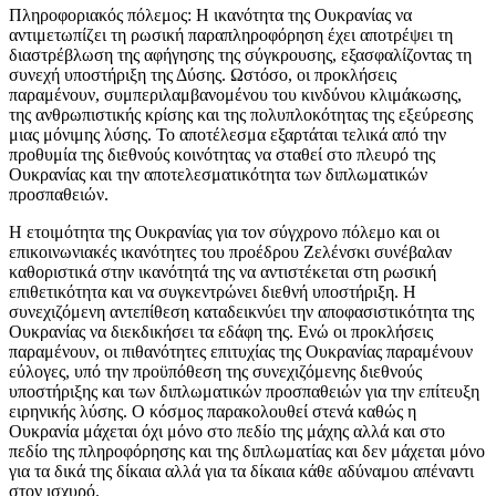
Πληροφοριακός πόλεμος: Η ικανότητα της Ουκρανίας να
αντιμετωπίζει τη ρωσική παραπληροφόρηση έχει αποτρέψει τη
διαστρέβλωση της αφήγησης της σύγκρουσης, εξασφαλίζοντας τη
συνεχή υποστήριξη της Δύσης. Ωστόσο, οι προκλήσεις
παραμένουν, συμπεριλαμβανομένου του κινδύνου κλιμάκωσης,
της ανθρωπιστικής κρίσης και της πολυπλοκότητας της εξεύρεσης
μιας μόνιμης λύσης. Το αποτέλεσμα εξαρτάται τελικά από την
προθυμία της διεθνούς κοινότητας να σταθεί στο πλευρό της
Ουκρανίας και την αποτελεσματικότητα των διπλωματικών
προσπαθειών.
Η ετοιμότητα της Ουκρανίας για τον σύγχρονο πόλεμο και οι
επικοινωνιακές ικανότητες του προέδρου Ζελένσκι συνέβαλαν
καθοριστικά στην ικανότητά της να αντιστέκεται στη ρωσική
επιθετικότητα και να συγκεντρώνει διεθνή υποστήριξη. Η
συνεχιζόμενη αντεπίθεση καταδεικνύει την αποφασιστικότητα της
Ουκρανίας να διεκδικήσει τα εδάφη της. Ενώ οι προκλήσεις
παραμένουν, οι πιθανότητες επιτυχίας της Ουκρανίας παραμένουν
εύλογες, υπό την προϋπόθεση της συνεχιζόμενης διεθνούς
υποστήριξης και των διπλωματικών προσπαθειών για την επίτευξη
ειρηνικής λύσης. Ο κόσμος παρακολουθεί στενά καθώς η
Ουκρανία μάχεται όχι μόνο στο πεδίο της μάχης αλλά και στο
πεδίο της πληροφόρησης και της διπλωματίας και δεν μάχεται μόνο
για τα δικά της δίκαια αλλά για τα δίκαια κάθε αδύναμου απέναντι
στον ισχυρό.