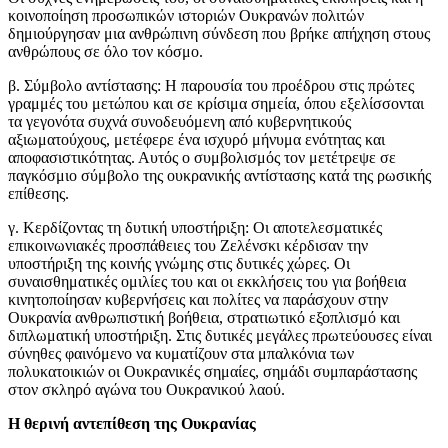
κοινοποίηση προσωπικών ιστοριών Ουκρανών πολιτών
δημιούργησαν μια ανθρώπινη σύνδεση που βρήκε απήχηση στους
ανθρώπους σε όλο τον κόσμο.
β. Σύμβολο αντίστασης: Η παρουσία του προέδρου στις πρώτες
γραμμές του μετώπου και σε κρίσιμα σημεία, όπου εξελίσσονται
τα γεγονότα συχνά συνοδευόμενη από κυβερνητικούς
αξιωματούχους, μετέφερε ένα ισχυρό μήνυμα ενότητας και
αποφασιστικότητας. Αυτός ο συμβολισμός τον μετέτρεψε σε
παγκόσμιο σύμβολο της ουκρανικής αντίστασης κατά της ρωσικής
επίθεσης.
γ. Κερδίζοντας τη δυτική υποστήριξη: Οι αποτελεσματικές
επικοινωνιακές προσπάθειες του Ζελένσκι κέρδισαν την
υποστήριξη της κοινής γνώμης στις δυτικές χώρες. Οι
συναισθηματικές ομιλίες του και οι εκκλήσεις του για βοήθεια
κινητοποίησαν κυβερνήσεις και πολίτες να παράσχουν στην
Ουκρανία ανθρωπιστική βοήθεια, στρατιωτικό εξοπλισμό και
διπλωματική υποστήριξη. Στις δυτικές μεγάλες πρωτεύουσες είναι
σύνηθες φαινόμενο να κυματίζουν στα μπαλκόνια των
πολυκατοικιών οι Ουκρανικές σημαίες, σημάδι συμπαράστασης
στον σκληρό αγώνα του Ουκρανικού λαού.
Η θερινή αντεπίθεση της Ουκρανίας