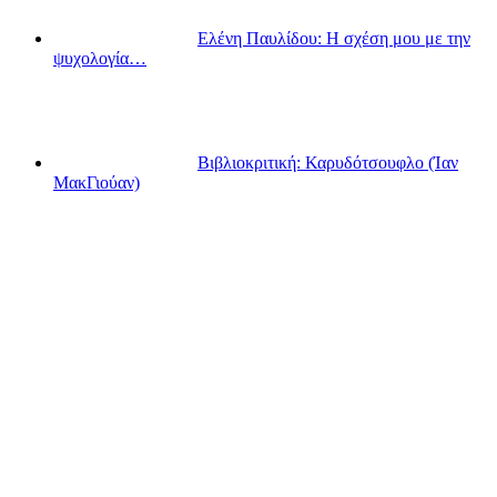
Ελένη Παυλίδου: Η σχέση μου με την
ψυχολογία…
Βιβλιοκριτική: Καρυδότσουφλο (Ίαν
ΜακΓιούαν)