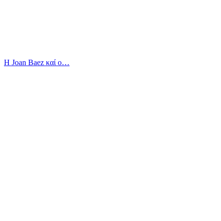
Η Joan Baez καί ο…