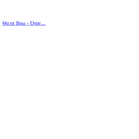
Θα σε Βρω – Όταν…