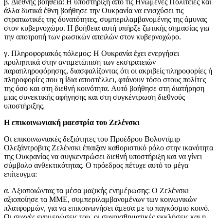
β. Διεθνής βοήθεια: Η υποστήριξη από τις Ηνωμένες Πολιτείες και
άλλα δυτικά έθνη βοήθησε την Ουκρανία να ενισχύσει τις
στρατιωτικές της δυνατότητες, συμπεριλαμβανομένης της άμυνας
στον κυβερνοχώρο. Η βοήθεια αυτή υπήρξε ζωτικής σημασίας για
την αποτροπή των ρωσικών απειλών στον κυβερνοχώρο.
γ. Πληροφοριακός πόλεμος: Η Ουκρανία έχει ενεργήσει
προληπτικά στην αντιμετώπιση των εκστρατειών
παραπληροφόρησης, διασφαλίζοντας ότι οι ακριβείς πληροφορίες ή
πληροφορίες που η ίδια αποστέλλει, φτάνουν τόσο στους πολίτες
της όσο και στη διεθνή κοινότητα. Αυτό βοήθησε στη διατήρηση
μιας συνεκτικής αφήγησης και στη συγκέντρωση διεθνούς
υποστήριξης.
Η επικοινωνιακή μαεστρία του Ζελένσκι
Οι επικοινωνιακές δεξιότητες του Προέδρου Βολοντίμιρ
Ολεξάντροβιτς Ζελένσκι έπαιξαν καθοριστικό ρόλο στην ικανότητα
της Ουκρανίας να συγκεντρώσει διεθνή υποστήριξη και να γίνει
σύμβολο ανθεκτικότητας. Ο πρόεδρος πέτυχε αυτό το μέγα
επίτευγμα:
α. Αξιοποιώντας τα μέσα μαζικής ενημέρωσης: Ο Ζελένσκι
αξιοποίησε τα ΜΜΕ, συμπεριλαμβανομένων των κοινωνικών
πλατφορμών, για να επικοινωνήσει άμεσα με το παγκόσμιο κοινό.
Οι συχνές ενημερώσεις του, οι συναισθηματικές εκκλήσεις και η