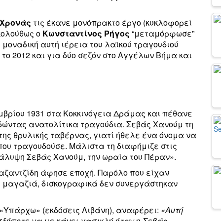
 Χρονάς
τις έκανε μονόπρακτο έργο (κυκλοφορεί
ακολούθως ο
Κωνσταντίνος Ρήγος
“μεταμόρφωσε”
μοναδική αυτή ιέρεια του λαϊκού τραγουδιού
το 2012 και για δύο σεζόν στο Αγγέλων Βήμα και
μβρίου 1931 στα Κοκκινόγεια Δράμας και πέθανε
υδώντας ανατολίτικα τραγούδια. Σεβάς Χανούμ τη
ς της θρυλικής ταβέρνας, γιατί ήθελε ένα όνομα να
που τραγουδούσε. Μάλιστα τη διαφήμιζε στις
άλυψη Σεβάς Χανούμ, την ωραία του Πέραν».
Καζαντζίδη άφησε εποχή. Παρόλο που είχαν
ε μαγαζιά, δισκογραφικά δεν συνεργάστηκαν
ο «Υπάρχω» (εκδόσεις Λιβάνη), αναφέρει:
«Αυτή
δήποτε να με κάνει χασικλή ήταν η Σεβάς