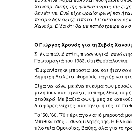
Χανούμ. Αυτής της φουκαριάρας της είχε
δεν έπινε. Ενώ είχε ωραία φωνή και ήτα
πράμα δεν άξιζε τίποτα. Γι’ αυτό και δε
Χανούμ. Είδα ότι θα με κατέστρεφε αν 
Ο Γιώργος Χρονάς για τη Σεβάς Χανού
Σ’ ένα παλιό σπίτι, προσφυγικό, συνάντη
Πρωτομαγιά του 1983, στη Θεσσαλονίκη:
“Εμφανίστηκε μπροστά μου και ήταν σαν
Δημήτρη Λαλέτα. Φορούσε ταγιέρ και ήτ
Είχα να κάνω με ένα πνεύμα των μουσών
μιλήσουν για τη δόξα, το παρελθόν, το μ
σταθερά. Με βαθιά φωνή, μες σε καπνούς
διάφορες νύχτες, για την ζωή της, το πάθ
Το ’50, ’60, ’70 πέρναγαν από μπροστά μο
Μπιθικώτσης… συνομιλητές της. Η Ελλάδα
πλατεία Ομονοίας, Βάθης, όλα για το τρα