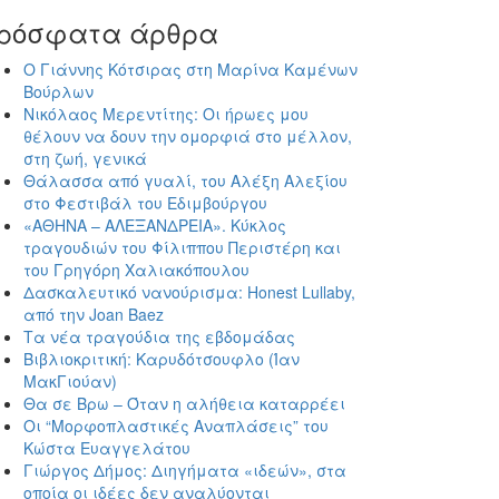
ρόσφατα άρθρα
Ο Γιάννης Κότσιρας στη Μαρίνα Καμένων
Βούρλων
Νικόλαος Μερεντίτης: Οι ήρωες μου
θέλουν να δουν την ομορφιά στο μέλλον,
στη ζωή, γενικά
Θάλασσα από γυαλί, του Αλέξη Αλεξίου
στο Φεστιβάλ του Εδιμβούργου
«ΑΘΗΝΑ – ΑΛΕΞΑΝΔΡΕΙΑ». Κύκλος
τραγουδιών του Φίλιππου Περιστέρη και
του Γρηγόρη Χαλιακόπουλου
Δασκαλευτικό νανούρισμα: Honest Lullaby,
από την Joan Baez
Τα νέα τραγούδια της εβδομάδας
Βιβλιοκριτική: Καρυδότσουφλο (Ίαν
ΜακΓιούαν)
Θα σε Βρω – Όταν η αλήθεια καταρρέει
Οι “Μορφοπλαστικές Αναπλάσεις” του
Κώστα Ευαγγελάτου
Γιώργος Δήμος: Διηγήματα «ιδεών», στα
οποία οι ιδέες δεν αναλύονται