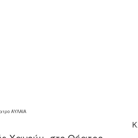
ατρο ΑΥΛΑΙΑ
Κ
άς Χανούμ, στο Θέατρο