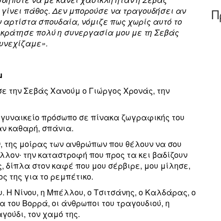
 γίνει πάθος. Δεν μπορούσε να τραγουδήσει αν
Π
ν αρτίστα σπουδαία, νόμιζε πως χωρίς αυτό το
ν κράτησε πολύ η συνεργασία μου με τη Σεβάς
συνεχίζαμε».
μ
σε την Σεβάς Χανούμ ο Γιώργος Χρονάς, την
 γυναικείο πρόσωπο σε πίνακα ζωγραφικής του
αν καθαρή, σπάνια.
, της μοίρας των ανθρώπων που θέλουν να σου
έλλον∙ την καταστροφή που προς τα κει βαδίζουν
, δίπλα στον καφέ που μου σέρβιρε, μου μίλησε,
ος της για το ρεμπέτικο.
υ. Η Νίνου, η Μπέλλου, ο Τσιτσάνης, ο Καλδάρας, ο
 του Βορρά, οι άνθρωποι του τραγουδιού, η
γούδι, τον χαμό της.