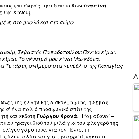
οιος επί σκηνής την ηθοποιό
Κωνσταντίνα
Σεβάς Χανούμ.
μένη στο μυαλό και στο σώμα.
 Χανούμ, Σεβαστής Παπαδοπούλου: Ποντία είμαι.
α είμαι. Το γέννημά μου είναι Μακεδόνα.
έρα Τετάρτη, ανήμερα στα γενέθλια της Παναγίας
Δ
φωνές της ελληνικής δισκογραφίας, η
Σεβάς
της σ’ ένα παλιό προσφυγικό σπίτι της
ητή και εκδότη
Γιώργου Χρονά
. Η “αμαζόνα” –
τικου τραγουδιού τού μιλά για τον φλογερό της
 ολίγον γάμο τους, για τον Πόντο, τη
Μπέλλου, αλλά και για την αρρώστια και το