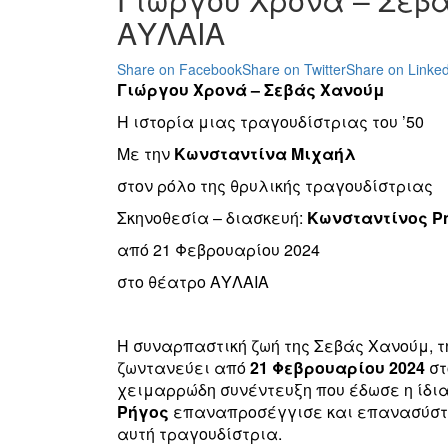
ΑΥΛΑΙΑ
Share on Facebook
Share on Twitter
Share on Linked
Γιώργου Χρονά – Σεβάς Χανούμ
Η ιστορία μιας τραγουδίστριας του ’50
Με την
Κωνσταντίνα Μιχαήλ
στον ρόλο της θρυλικής τραγουδίστριας
Σκηνοθεσία – διασκευή:
Κωνσταντίνος Ρ
από 21 Φεβρουαρίου 2024
στο θέατρο ΑΥΛΑΙΑ
Η συναρπαστική ζωή της Σεβάς Χανούμ, τ
ζωντανεύει από
21 Φεβρουαρίου 2024
στ
χειμαρρώδη συνέντευξη που έδωσε η ίδια
Ρήγος
επαναπροσέγγισε και επανασύστησε
αυτή τραγουδίστρια.