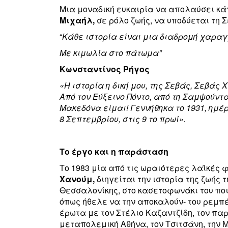
Μια μοναδική ευκαιρία να απολαύσει κάπ
Μιχαήλ,
σε ρόλο ζωής,
να υποδύεται τη 
“
Κάθε ιστορία είναι μια διαδρομή χαραγ
Με κιμωλία στο πάτωμα”
Κωνσταντίνος Ρήγος
«Η ιστορία η δική μου, της Σεβάς, Σεβάς
Από τον Εύξεινο Πόντο, από τη Σαμψούντ
Μακεδόνα είμαι! Γεννήθηκα το 1931, ημ
8 Σεπτεμβρίου, στις 9 το πρωί».
Το έργο και η παράσταση
Το 1983 μία από τις ωραιότερες λαϊκές 
Χανούμ,
διηγείται την ιστορία της ζωής 
Θεσσαλονίκης, στο κασετοφωνάκι του ποι
όπως ήθελε να την αποκαλούν- του ρεμπέ
έρωτα με τον Στέλιο Καζαντζίδη, τον παρ’
μεταπολεμική Αθήνα, τον Τσιτσάνη, την 