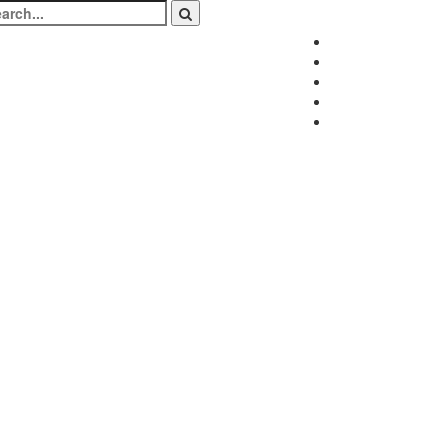
arch
:
Facebook
Twitter
Instagram
LinkedIn
Youtube