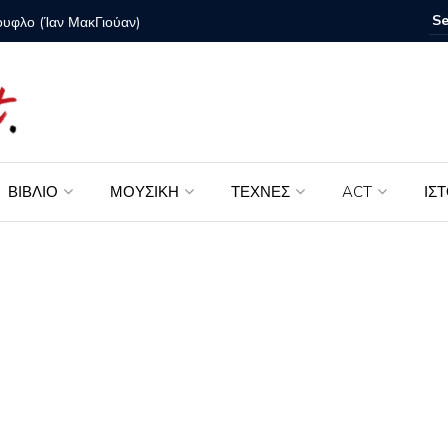
ουφλο (Ίαν ΜακΓιούαν)
Θα σε Βρ
ΒΙΒΛΙΟ
ΜΟΥΣΙΚΗ
ΤΕΧΝΕΣ
ACT
ΙΣ