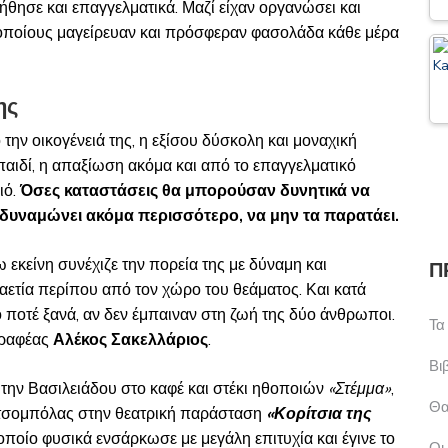
οήθησε και επαγγελματικά. Μαζί είχαν οργανώσει και
 οποίους μαγείρευαν και πρόσφεραν φασολάδα κάθε μέρα
ης
ην οικογένειά της, η εξίσου δύσκολη και μοναχική
παιδί, η απαξίωση ακόμα και από το επαγγελματικό
ιό.
Όσες καταστάσεις θα μπορούσαν δυνητικά να
 δυναμώνει ακόμα περισσότερο, να μην τα παρατάει.
 εκείνη συνέχιζε την πορεία της με δύναμη και
Π
αετία περίπου από τον χώρο του θεάματος. Και κατά
 ποτέ ξανά, αν δεν έμπαιναν στη ζωή της δύο άνθρωποι.
Τα
γραφέας
Αλέκος Σακελλάριος
.
Βι
 την Βασιλειάδου στο καφέ και στέκι ηθοποιών
«Στέμμα»
,
Θα
ουτσομπόλας στην θεατρική παράσταση
«Κορίτσια της
ν οποίο φυσικά ενσάρκωσε με μεγάλη επιτυχία και έγινε το
Οι