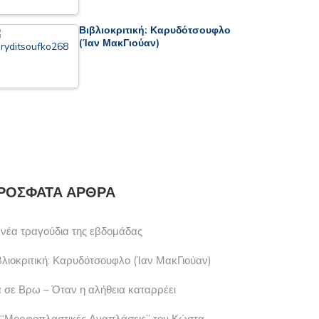
Βιβλιοκριτική: Καρυδότσουφλο
(Ίαν ΜακΓιούαν)
ΡΌΣΦΑΤΑ ΆΡΘΡΑ
 νέα τραγούδια της εβδομάδας
βλιοκριτική: Καρυδότσουφλο (Ίαν ΜακΓιούαν)
 σε Βρω – Όταν η αλήθεια καταρρέει
 “Μορφοπλαστικές Αναπλάσεις” του Κώστα