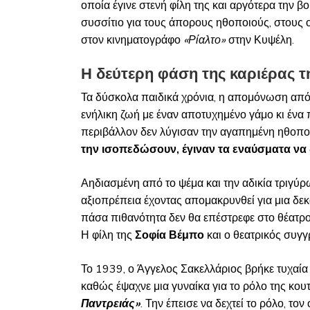
οποία έγινε στενή φίλη της και αργότερα την β
συσσίτιο για τους άπορους ηθοποιούς, στους
στον κινηματογράφο
«Ρίαλτο»
στην Κυψέλη.
Η δεύτερη φάση της καριέρας τ
Τα δύσκολα παιδικά χρόνια, η απομόνωση από τ
ενήλικη ζωή με έναν αποτυχημένο γάμο κι ένα 
περιβάλλον δεν λύγισαν την αγαπημένη ηθοπο
την ισοπεδώσουν, έγιναν τα εναύσματα να
Αηδιασμένη από το ψέμα και την αδικία τριγύρω
αξιοπρέπεια έχοντας απομακρυνθεί για μια δεκ
πάσα πιθανότητα δεν θα επέστρεφε στο θέατρο
Η φίλη της
Σοφία Βέμπο
και ο θεατρικός συγ
Το 1939, ο Άγγελος Σακελλάριος βρήκε τυχαία
καθώς έψαχνε μια γυναίκα για το ρόλο της κ
Παντρειάς»
. Την έπεισε να δεχτεί το ρόλο, το