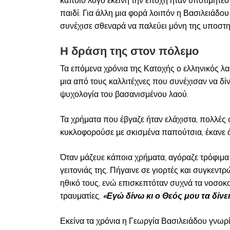
κάποιο λόγο εκείνη την εποχή ήταν υποτιμητέο 
παιδί. Για άλλη μια φορά λοιπόν η Βασιλειάδο
συνέχισε σθεναρά να παλεύει μόνη της υποστηρί
Η δράση της στον πόλεμο
Τα επόμενα χρόνια της Κατοχής ο ελληνικός λ
μια από τους καλλιτέχνες που συνέχισαν να 
ψυχολογία του βασανισμένου λαού.
Τα χρήματα που έβγαζε ήταν ελάχιστα, πολλές 
κυκλοφορούσε με σκισμένα παπούτσια, έκανε ό
Όταν μάζευε κάποια χρήματα, αγόραζε τρόφιμα 
γειτονιάς της. Πήγαινε σε γιορτές και συγκε
ηθικό τους, ενώ επισκεπτόταν συχνά τα νοσοκ
τραυματίες.
«Εγώ δίνω κι ο Θεός μου τα δίνε
Εκείνα τα χρόνια η Γεωργία Βασιλειάδου γνωρ