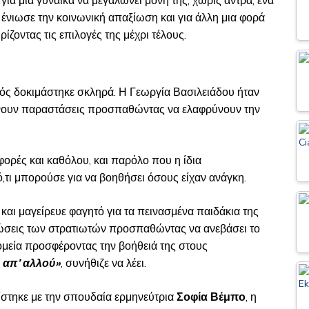
για μια γυναίκα να μεγαλώνει μόνη της, χωρίς άντρα, ένα
υ ένιωσε την κοινωνική απαξίωση και για άλλη μια φορά
ζοντας τις επιλογές της μέχρι τέλους.
αός δοκιμάστηκε σκληρά. Η Γεωργία Βασιλειάδου ήταν
δίνουν παραστάσεις προσπαθώντας να ελαφρύνουν την
φορές και καθόλου, και παρόλο που η ίδια
,τι μπορούσε για να βοηθήσει όσους είχαν ανάγκη.
και μαγείρευε φαγητό για τα πεινασμένα παιδάκια της
ντρώσεις των στρατιωτών προσπαθώντας να ανεβάσει το
ομεία προσφέροντας την βοήθειά της στους
ι απ’ αλλού»
, συνήθιζε να λέει.
ίστηκε με την σπουδαία ερμηνεύτρια
Σοφία Βέμπο
, η