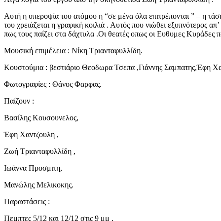
Αυτή η υπεροψία του ατόμου η “σε μένα όλα επιτρέπονται ” – η τά
του χρειάζεται η γραφική κοιλιά . Αυτός που νιώθει εξυπνότερος απ’
πως τους παίζει στα δάχτυλα .Οι θεατές οπως οι Ευθυμες Κυράδες 
Μουσική επιμέλεια : Νίκη Τριανταφυλλίδη.
Κουστούμια : βεστιάριο Θεοδωρα Τσεπα ,Γιάννης Σαμπατης,Έφη Χα
Φωτογραφίες : Θάνος Φαρφας.
Παίζουν :
Βασίλης Κουσουνελος,
Έφη Χαντζουλη ,
Ζωή Τριανταφυλλίδη ,
Ιωάννα Προσμιτη,
Μανώλης Μελικοκης.
Παραστάσεις :
Πεμπτες 5/12 και 12/12 στις 9 μμ .