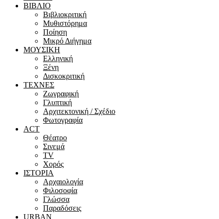
ΒΙΒΛΙΟ
Βιβλιοκριτική
Μυθιστόρημα
Ποίηση
Μικρό Διήγημα
ΜΟΥΣΙΚΗ
Ελληνική
Ξένη
Δισκοκριτική
ΤΕΧΝΕΣ
Ζωγραφική
Γλυπτική
Αρχιτεκτονική / Σχέδιο
Φωτογραφία
ACT
Θέατρο
Σινεμά
ΤV
Χορός
ΙΣΤΟΡΙΑ
Αρχαιολογία
Φιλοσοφία
Γλώσσα
Παραδόσεις
URBAN