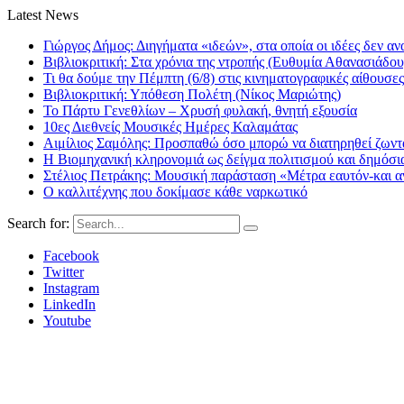
Latest News
Γιώργος Δήμος: Διηγήματα «ιδεών», στα οποία οι ιδέες δεν αν
Βιβλιοκριτική: Στα χρόνια της ντροπής (Ευθυμία Αθανασιάδου
Τι θα δούμε την Πέμπτη (6/8) στις κινηματογραφικές αίθουσες
Βιβλιοκριτική: Υπόθεση Πολέτη (Νίκος Μαριώτης)
Το Πάρτυ Γενεθλίων – Χρυσή φυλακή, θνητή εξουσία
10ες Διεθνείς Μουσικές Ημέρες Καλαμάτας
Αιμίλιος Σαμόλης: Προσπαθώ όσο μπορώ να διατηρηθεί ζωντα
Η Βιομηχανική κληρονομιά ως δείγμα πολιτισμού και δημόσι
Στέλιος Πετράκης: Μουσική παράσταση «Μέτρα εαυτόν-και αν
Ο καλλιτέχνης που δοκίμασε κάθε ναρκωτικό
Search for:
Facebook
Twitter
Instagram
LinkedIn
Youtube