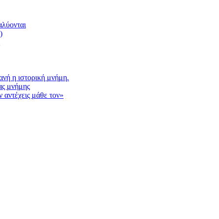
αλύονται
)
νή η ιστορική μνήμη.
ας μνήμης
 αντέχεις μάθε τον»