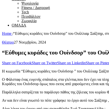
Ψυχολογία
Fitness / Διατροφή
Tech
Περιβάλλον
Ζωοφιλία
ΟΜΑΔΑ
Home
/
“Εύθυμες κυράδες του Ουίνδσορ” του Ουίλλιαμ Σαίξπηρ, σ
Θέατρο
27 Νοεμβρίου, 2024
“Εύθυμες κυράδες του Ουίνδσορ” του Ουί
Share on Facebook
Share on Twitter
Share on Linkedin
Share on Pinter
Η κωμωδία “Εύθυμες κυράδες του Ουίνδσορ ” του Ουίλλιαμ Σαίξπηρ
Ο Φάλσταφ ένας ευγενής σπάταλος στα γλέντια,που δεν έχει να πληρώ
Κυράδες του Ουίνδσορ όμως που εκτος από χαρούμενες είναι και τί
Παράλληλα σατιρίζεται το παράλογο πάθος της ζήλειας του κυρίου Φ
Αν και δεν είναι γνωστό το πότε γράφηκε το έργο αυτό του Σαίξπηρ 
Λίγα λόγια του έργου από την σκηνοθέτιδα Ζωή Τριανταφυλλίδη :