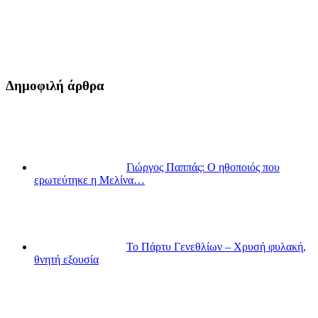
Δημοφιλή άρθρα
Γιώργος Παππάς: Ο ηθοποιός που
ερωτεύτηκε η Μελίνα…
Το Πάρτυ Γενεθλίων – Χρυσή φυλακή,
θνητή εξουσία