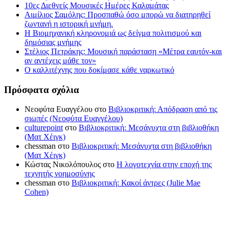
10ες Διεθνείς Μουσικές Ημέρες Καλαμάτας
Αιμίλιος Σαμόλης: Προσπαθώ όσο μπορώ να διατηρηθεί
ζωντανή η ιστορική μνήμη.
Η Βιομηχανική κληρονομιά ως δείγμα πολιτισμού και
δημόσιας μνήμης
Στέλιος Πετράκης: Μουσική παράσταση «Μέτρα εαυτόν-και
αν αντέχεις μάθε τον»
Ο καλλιτέχνης που δοκίμασε κάθε ναρκωτικό
Πρόσφατα σχόλια
Νεοφύτα Ευαγγέλου
στο
Βιβλιοκριτική: Απόδραση από τις
σιωπές (Νεοφύτα Ευαγγέλου)
culturepoint
στο
Βιβλιοκριτική: Μεσάνυχτα στη βιβλιοθήκη
(Ματ Χέιγκ)
chessman
στο
Βιβλιοκριτική: Μεσάνυχτα στη βιβλιοθήκη
(Ματ Χέιγκ)
Κώστας Νικολόπουλος
στο
Η λογοτεχνία στην εποχή της
τεχνητής νοημοσύνης
chessman
στο
Βιβλιοκριτική: Κακοί άντρες (Julie Mae
Cohen)