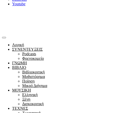
Youtube
Αρχική
ΣΥΝΕΝΤΕΥΞΕΙΣ
Podcasts
Φρενοκομείο
ΓΝΩΜΗ
ΒΙΒΛΙΟ
Βιβλιοκριτική
Μυθιστόρημα
Ποίηση
Μικρό Διήγημα
ΜΟΥΣΙΚΗ
Ελληνική
Ξένη
Δισκοκριτική
ΤΕΧΝΕΣ
Ζωγραφική