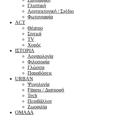
Γλυπτική
Αρχιτεκτονική / Σχέδιο
Φωτογραφία
ACT
Θέατρο
Σινεμά
ΤV
Χορός
ΙΣΤΟΡΙΑ
Αρχαιολογία
Φιλοσοφία
Γλώσσα
Παραδόσεις
URBAN
Ψυχολογία
Fitness / Διατροφή
Tech
Περιβάλλον
Ζωοφιλία
ΟΜΑΔΑ