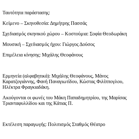
Ταυτότητα παράστασης:
Κείμενο – Σκηνοθεσία: Δημήτρης Πασσάς
Σχεδιασμός σκηνικού χώρου – Κοστούμια: Σοφία Θεοδωράκη
Μουσική – Σχεδιασμός ήχου: Γιώργος Δούσος
Επιμέλεια κίνησης: Μιχάλης Θεοφάνους
Ερμηνεία (αλφαβητικά): Μιχάλης Θεοφάνους, Μάνος
Καρατζογιάννης, Φανή Παναγιωτίδου, Κώστας Φιλίππογλου,
Ηλέκτρα Φραγκιαδάκη.
Ακούγονται οι φωνές του Μάκη Παπαδημητρίου, της Μαρίσας
Τριανταφυλλίδου και της Κάτιας Π.
Εκτέλεση παραγωγής: Πολιτισμός Σταθμός Θέατρο