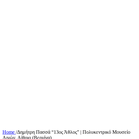
Home
/
Δημήτρη Πασσά “13ος Άθλος” | Πολυκεντρικό Μουσείο
Αιγών, Αίθριο (Βεργίνα)