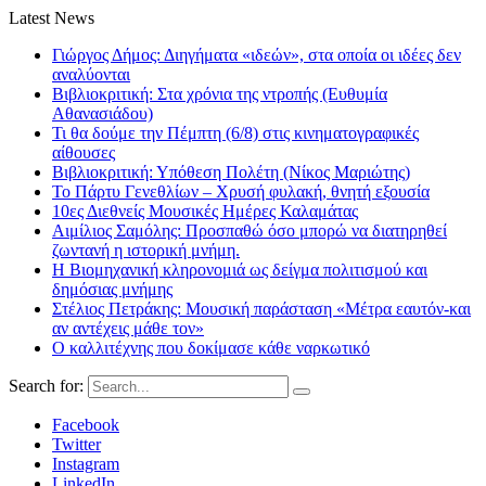
Latest News
Γιώργος Δήμος: Διηγήματα «ιδεών», στα οποία οι ιδέες δεν
αναλύονται
Βιβλιοκριτική: Στα χρόνια της ντροπής (Ευθυμία
Αθανασιάδου)
Τι θα δούμε την Πέμπτη (6/8) στις κινηματογραφικές
αίθουσες
Βιβλιοκριτική: Υπόθεση Πολέτη (Νίκος Μαριώτης)
Το Πάρτυ Γενεθλίων – Χρυσή φυλακή, θνητή εξουσία
10ες Διεθνείς Μουσικές Ημέρες Καλαμάτας
Αιμίλιος Σαμόλης: Προσπαθώ όσο μπορώ να διατηρηθεί
ζωντανή η ιστορική μνήμη.
Η Βιομηχανική κληρονομιά ως δείγμα πολιτισμού και
δημόσιας μνήμης
Στέλιος Πετράκης: Μουσική παράσταση «Μέτρα εαυτόν-και
αν αντέχεις μάθε τον»
Ο καλλιτέχνης που δοκίμασε κάθε ναρκωτικό
Search for:
Facebook
Twitter
Instagram
LinkedIn