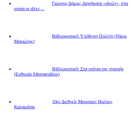
Γιώργος Δήμος: Διηγήματα «ιδεών», στα
οποία οι ιδέες…
Βιβλιοκριτική: Υπόθεση Πολέτη (Νίκος
Μαριώτης)
Βιβλιοκριτική: Στα χρόνια της ντροπής
(Ευθυμία Αθανασιάδου)
10ες Διεθνείς Μουσικές Ημέρες
Καλαμάτας