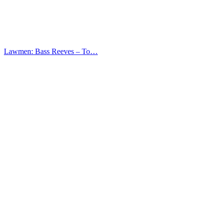
Lawmen: Bass Reeves – Το…