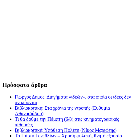
Πρόσφατα άρθρα
Γιώργος Δήμος: Διηγήματα «ιδεών», στα οποία οι ιδέες δεν
αναλύονται
Βιβλιοκριτική: Στα χρόνια της ντροπής (Ευθυμία
Αθανασιάδου)
Τι θα δούμε την Πέμπτη (6/8) στις κινηματογραφικές
αίθουσες
Βιβλιοκριτική: Υπόθεση Πολέτη (Νίκος Μαριώτης)
Το Πάρτυ Γενεθλίων – Χρυσή φυλακή, θνητή εξουσία