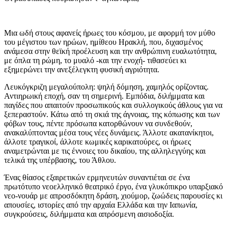
Μια ωδή στους αφανείς ήρωες του κόσμου, με αφορμή τον μύθο
του μέγιστου των ηρώων, ημίθεου Ηρακλή, που, διχασμένος
ανάμεσα στην θεϊκή προέλευση και την ανθρώπινη ευαλωτότητα,
με όπλα τη ρώμη, το μυαλό -και την ενοχή- τιθασεύει κι
εξημερώνει την ανεξέλεγκτη φυσική αγριότητα.
Λευκόγκριζη μεγαλούπολη: ψηλή δόμηση, χαμηλός ορίζοντας.
Αντιηρωική εποχή, σαν τη σημερινή. Εμπόδια, διλήμματα και
παγίδες που απαιτούν προσωπικούς και συλλογικούς άθλους για να
ξεπεραστούν. Κάτω από τη σκιά της άγνοιας, της κόπωσης και των
φόβων τους, πέντε πρόσωπα κατορθώνουν να συνδεθούν,
ανακαλύπτοντας μέσα τους νέες δυνάμεις. Άλλοτε ακατανίκητοι,
άλλοτε τραγικοί, άλλοτε κωμικές καρικατούρες, οι ήρωες
αναμετρώνται με τις έννοιες του δικαίου, της αλληλεγγύης και
τελικά της υπέρβασης, του Άθλου.
Ένας θίασος εξαιρετικών ερμηνευτών συναντιέται σε ένα
πρωτότυπο νεοελληνικό θεατρικό έργο, ένα γλυκόπικρο υπαρξιακό
νεο-νουάρ με απροσδόκητη δράση, χιούμορ, ζωώδεις παρουσίες κι
απουσίες, ιστορίες από την αρχαία Ελλάδα και την Ιαπωνία,
συγκρούσεις, διλήμματα και απρόσμενη αισιοδοξία.