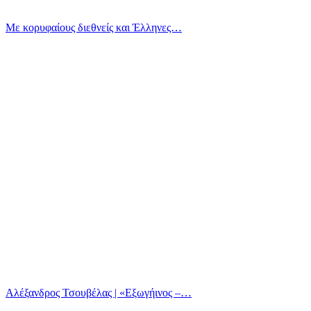
Με κορυφαίους διεθνείς και Έλληνες…
Αλέξανδρος Τσουβέλας | «Εξωγήινος –…