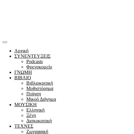
Αρχική
ΣΥΝΕΝΤΕΥΞΕΙΣ
Podcasts
Φρενοκομείο
ΓΝΩΜΗ
ΒΙΒΛΙΟ
Βιβλιοκριτική
Μυθιστόρημα
Ποίηση
Μικρό Διήγημα
ΜΟΥΣΙΚΗ
Ελληνική
Ξένη
Δισκοκριτική
ΤΕΧΝΕΣ
Ζωγραφική