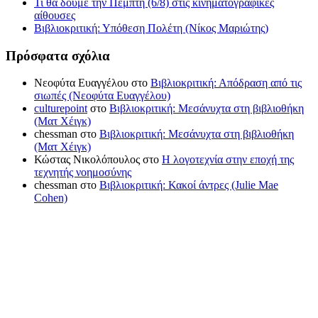
Τι θα δούμε την Πέμπτη (6/8) στις κινηματογραφικές
αίθουσες
Βιβλιοκριτική: Υπόθεση Πολέτη (Νίκος Μαριώτης)
Πρόσφατα σχόλια
Νεοφύτα Ευαγγέλου
στο
Βιβλιοκριτική: Απόδραση από τις
σιωπές (Νεοφύτα Ευαγγέλου)
culturepoint
στο
Βιβλιοκριτική: Μεσάνυχτα στη βιβλιοθήκη
(Ματ Χέιγκ)
chessman
στο
Βιβλιοκριτική: Μεσάνυχτα στη βιβλιοθήκη
(Ματ Χέιγκ)
Κώστας Νικολόπουλος
στο
Η λογοτεχνία στην εποχή της
τεχνητής νοημοσύνης
chessman
στο
Βιβλιοκριτική: Κακοί άντρες (Julie Mae
Cohen)