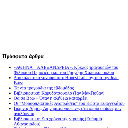
Πρόσφατα άρθρα
«ΑΘΗΝΑ – ΑΛΕΞΑΝΔΡΕΙΑ». Κύκλος τραγουδιών του
Φίλιππου Περιστέρη και του Γρηγόρη Χαλιακόπουλου
Δασκαλευτικό νανούρισμα: Honest Lullaby, από την Joan
Baez
Τα νέα τραγούδια της εβδομάδας
Βιβλιοκριτική: Καρυδότσουφλο (Ίαν ΜακΓιούαν)
Θα σε Βρω – Όταν η αλήθεια καταρρέει
Οι “Μορφοπλαστικές Αναπλάσεις” του Κώστα Ευαγγελάτου
Γιώργος Δήμος: Διηγήματα «ιδεών», στα οποία οι ιδέες δεν
αναλύονται
Βιβλιοκριτική: Στα χρόνια της ντροπής (Ευθυμία
Αθανασιάδου)