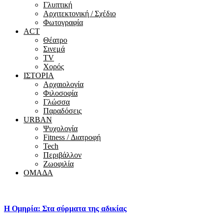
Γλυπτική
Αρχιτεκτονική / Σχέδιο
Φωτογραφία
ACT
Θέατρο
Σινεμά
ΤV
Χορός
ΙΣΤΟΡΙΑ
Αρχαιολογία
Φιλοσοφία
Γλώσσα
Παραδόσεις
URBAN
Ψυχολογία
Fitness / Διατροφή
Tech
Περιβάλλον
Ζωοφιλία
ΟΜΑΔΑ
Η Ομηρία: Στα σύρματα της αδικίας