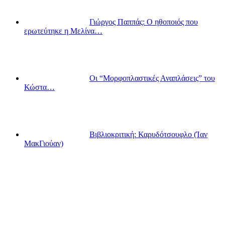
Γιώργος Παππάς: Ο ηθοποιός που
ερωτεύτηκε η Μελίνα…
Οι “Μορφοπλαστικές Αναπλάσεις” του
Κώστα…
Βιβλιοκριτική: Καρυδότσουφλο (Ίαν
ΜακΓιούαν)