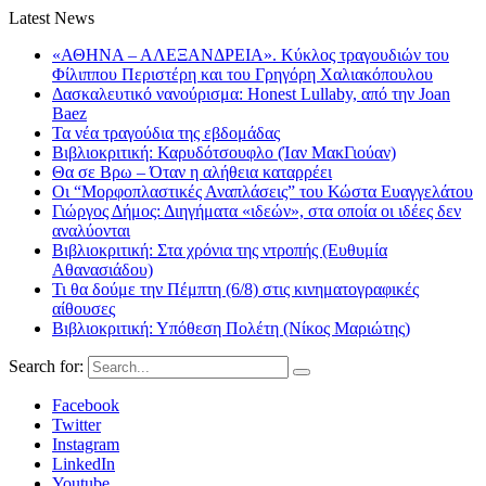
Latest News
«ΑΘΗΝΑ – ΑΛΕΞΑΝΔΡΕΙΑ». Κύκλος τραγουδιών του
Φίλιππου Περιστέρη και του Γρηγόρη Χαλιακόπουλου
Δασκαλευτικό νανούρισμα: Honest Lullaby, από την Joan
Baez
Τα νέα τραγούδια της εβδομάδας
Βιβλιοκριτική: Καρυδότσουφλο (Ίαν ΜακΓιούαν)
Θα σε Βρω – Όταν η αλήθεια καταρρέει
Οι “Μορφοπλαστικές Αναπλάσεις” του Κώστα Ευαγγελάτου
Γιώργος Δήμος: Διηγήματα «ιδεών», στα οποία οι ιδέες δεν
αναλύονται
Βιβλιοκριτική: Στα χρόνια της ντροπής (Ευθυμία
Αθανασιάδου)
Τι θα δούμε την Πέμπτη (6/8) στις κινηματογραφικές
αίθουσες
Βιβλιοκριτική: Υπόθεση Πολέτη (Νίκος Μαριώτης)
Search for:
Facebook
Twitter
Instagram
LinkedIn
Youtube